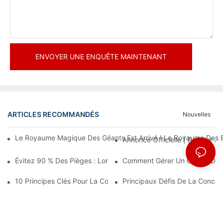
ENVOYER UNE ENQUÊTE MAINTENANT
ARTICLES RECOMMANDÉS
Nouvelles
Le Royaume Magique Des Géants Est Arrivé ! Le Royaume Des En
Annonce Officielle | Premier
Évitez 90 % Des Pièges : Lorsque Vous Investissez Dans Un Cent
Comment Gérer Un Centre De Loi
10 Principes Clés Pour La Conception Réussie D'un Parc À Thè
Principaux Défis De La Conce