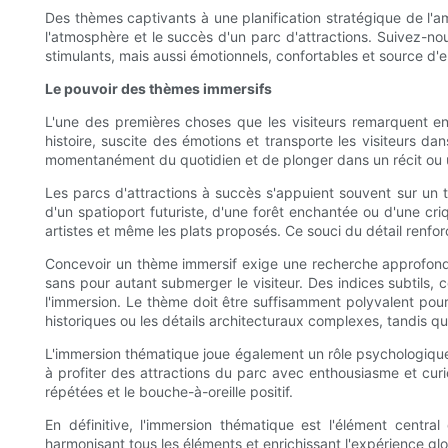
Des thèmes captivants à une planification stratégique de l'
l'atmosphère et le succès d'un parc d'attractions. Suivez-n
stimulants, mais aussi émotionnels, confortables et source d'
Le pouvoir des thèmes immersifs
L'une des premières choses que les visiteurs remarquent en
histoire, suscite des émotions et transporte les visiteurs da
momentanément du quotidien et de plonger dans un récit ou u
Les parcs d'attractions à succès s'appuient souvent sur un 
d'un spatioport futuriste, d'une forêt enchantée ou d'une cr
artistes et même les plats proposés. Ce souci du détail renforc
Concevoir un thème immersif exige une recherche approfondie
sans pour autant submerger le visiteur. Des indices subtils,
l'immersion. Le thème doit être suffisamment polyvalent pour
historiques ou les détails architecturaux complexes, tandis q
L'immersion thématique joue également un rôle psychologique en
à profiter des attractions du parc avec enthousiasme et curio
répétées et le bouche-à-oreille positif.
En définitive, l'immersion thématique est l'élément central 
harmonisant tous les éléments et enrichissant l'expérience glo