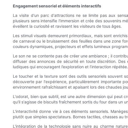
Engagement sensoriel et éléments interactifs
La visite d'un parc d'attractions ne se limite pas aux sens
plusieurs sens intensifie l'immersion et crée des souvenirs mé
éveillent la curiosité et ravissent les visiteurs de tous âges.
Les stimuli visuels demeurent primordiaux, mais sont enric
de carnaval ou le bruissement des feuilles dans une zone fores
couleurs dynamiques, projecteurs et effets lumineux programm
Le son ne se contente pas de créer une ambiance ; il contribu
diffuser des annonces de sécurité en toute discrétion. Des e
ludiques qui encouragent l’exploration et l’interaction répétée.
Le toucher et la texture sont des outils sensoriels souvent so
découverte par l'expérience, particulièrement importante po
environnement rafraîchissant et apaisant lors des chaudes journé
L'odorat, bien que subtil, est une autre dimension qui peut cr
qu'il s'agisse de biscuits fraîchement sortis du four dans un u
L'interactivité donne vie à ces éléments sensoriels. Manèges i
plutôt que simples spectateurs. Bornes tactiles, chasses au tr
L'intégration de la technologie sans nuire au charme naturel 