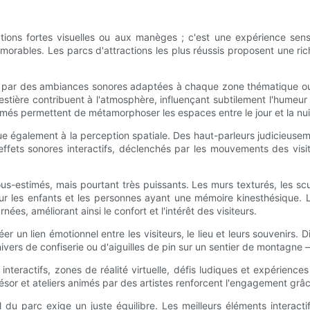
ations fortes visuelles ou aux manèges ; c'est une expérience senso
morables. Les parcs d'attractions les plus réussis proposent une rich
his par des ambiances sonores adaptées à chaque zone thématique o
tière contribuent à l'atmosphère, influençant subtilement l'humeur et
és permettent de métamorphoser les espaces entre le jour et la nuit,
e également à la perception spatiale. Des haut-parleurs judicieuseme
ffets sonores interactifs, déclenchés par les mouvements des visit
us-estimés, mais pourtant très puissants. Les murs texturés, les sculp
ur les enfants et les personnes ayant une mémoire kinesthésique. Le
es, améliorant ainsi le confort et l'intérêt des visiteurs.
éer un lien émotionnel entre les visiteurs, le lieu et leurs souvenirs.
nivers de confiserie ou d'aiguilles de pin sur un sentier de montagne –
nteractifs, zones de réalité virtuelle, défis ludiques et expérience
ésor et ateliers animés par des artistes renforcent l'engagement grâc
du parc exige un juste équilibre. Les meilleurs éléments interactif