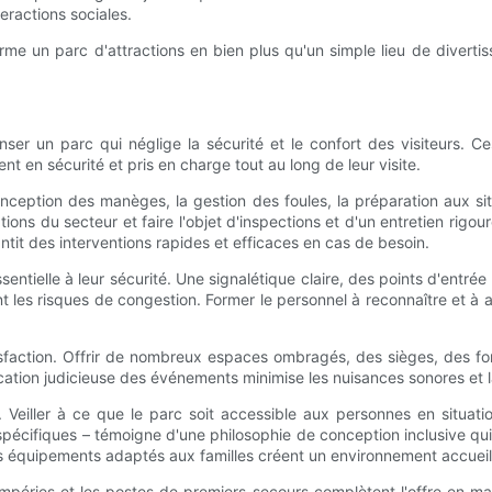
teractions sociales.
forme un parc d'attractions en bien plus qu'un simple lieu de diver
nser un parc qui néglige la sécurité et le confort des visiteurs.
nt en sécurité et pris en charge tout au long de leur visite.
eption des manèges, la gestion des foules, la préparation aux sit
ons du secteur et faire l'objet d'inspections et d'un entretien rigou
tit des interventions rapides et efficaces en cas de besoin.
essentielle à leur sécurité. Une signalétique claire, des points d'ent
 les risques de congestion. Former le personnel à reconnaître et à as
tisfaction. Offrir de nombreux espaces ombragés, des sièges, des fon
fication judicieuse des événements minimise les nuisances sonores et 
. Veiller à ce que le parc soit accessible aux personnes en situa
pécifiques – témoigne d'une philosophie de conception inclusive qui
t les équipements adaptés aux familles créent un environnement accueil
empéries et les postes de premiers secours complètent l'offre en ma