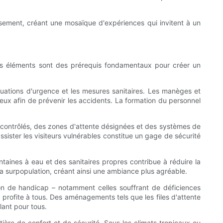
tissement, créant une mosaïque d'expériences qui invitent à un
 Ces éléments sont des prérequis fondamentaux pour créer un
uations d'urgence et les mesures sanitaires. Les manèges et
reux afin de prévenir les accidents. La formation du personnel
rée contrôlés, des zones d'attente désignées et des systèmes de
sister les visiteurs vulnérables constitue un gage de sécurité
taines à eau et des sanitaires propres contribue à réduire la
la surpopulation, créant ainsi une ambiance plus agréable.
tion de handicap – notamment celles souffrant de déficiences
 profite à tous. Des aménagements tels que les files d'attente
lant pour tous.
tière de confort et de sécurité. Sous les climats tropicaux ou