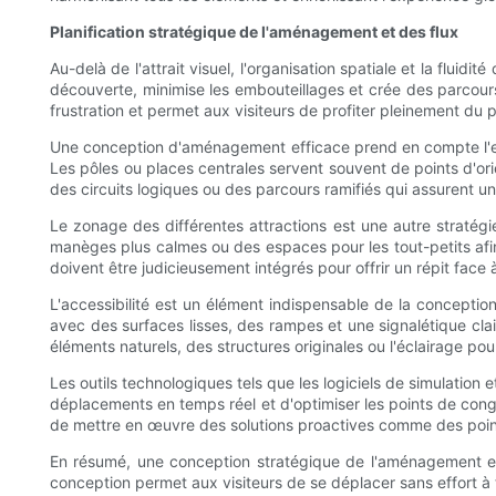
Planification stratégique de l'aménagement et des flux
Au-delà de l'attrait visuel, l'organisation spatiale et la flui
découverte, minimise les embouteillages et crée des parcours n
frustration et permet aux visiteurs de profiter pleinement du 
Une conception d'aménagement efficace prend en compte l'empl
Les pôles ou places centrales servent souvent de points d'orie
des circuits logiques ou des parcours ramifiés qui assurent une
Le zonage des différentes attractions est une autre straté
manèges plus calmes ou des espaces pour les tout-petits afi
doivent être judicieusement intégrés pour offrir un répit face à
L'accessibilité est un élément indispensable de la concepti
avec des surfaces lisses, des rampes et une signalétique clair
éléments naturels, des structures originales ou l'éclairage pour
Les outils technologiques tels que les logiciels de simulation
déplacements en temps réel et d'optimiser les points de cong
de mettre en œuvre des solutions proactives comme des points
En résumé, une conception stratégique de l'aménagement et de 
conception permet aux visiteurs de se déplacer sans effort à t