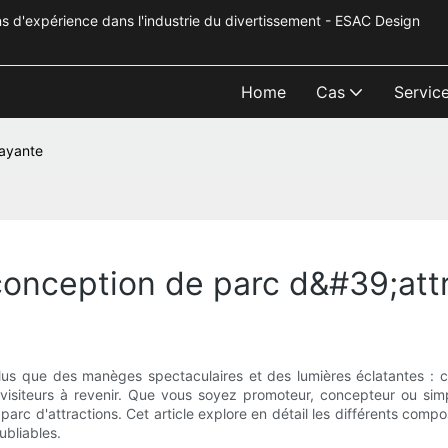
s d'expérience dans l'industrie du divertissement - ESAC Design
Home
Cas
Servic
rayante
onception de parc d&#39;attr
plus que des manèges spectaculaires et des lumières éclatantes : c
visiteurs à revenir. Que vous soyez promoteur, concepteur ou simpl
rc d'attractions. Cet article explore en détail les différents comp
ubliables.