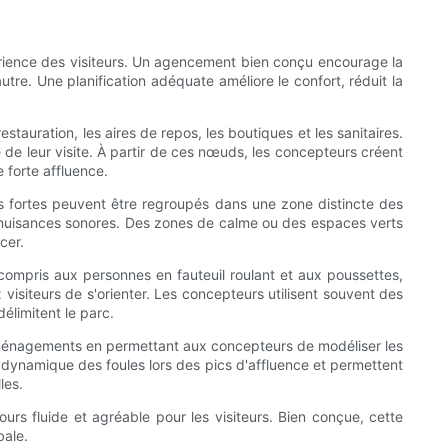
'expérience des visiteurs. Un agencement bien conçu encourage la
utre. Une planification adéquate améliore le confort, réduit la
uration, les aires de repos, les boutiques et les sanitaires.
e de leur visite. À partir de ces nœuds, les concepteurs créent
e forte affluence.
s fortes peuvent être regroupés dans une zone distincte des
s nuisances sonores. Des zones de calme ou des espaces verts
cer.
compris aux personnes en fauteuil roulant et aux poussettes,
 visiteurs de s'orienter. Les concepteurs utilisent souvent des
délimitent le parc.
des aménagements en permettant aux concepteurs de modéliser les
 dynamique des foules lors des pics d'affluence et permettent
les.
ours fluide et agréable pour les visiteurs. Bien conçue, cette
bale.