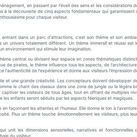
aménagement, en passant par l'éveil des sens et les considérations
ous à la découverte de cinq aspects fondamentaux qui garantissent q
enthousiasme pour chaque visiteur.
 entrant dans un parc d'attractions, c'est son thème et son ambia
ns un univers totalement différent. Un thème immersif et réussi est l
n environnement qui stimule leur imagination.
thème central ou divisent leur espace en zones thématiques distinc
ique de pirates, le thème influence tous les aspects, de l'architec
e l'authenticité de l'expérience et donne aux visiteurs l'impression de
 et une grande créativité. Les concepteurs doivent développer des é
 comme le chant des oiseaux dans une zone de jungle ou la légère br
 captiver les visiteurs de tous âges, tout en offrant de multiples n
ue les enfants seront séduits par les aspects féeriques et magiques.
 façonnant les attentes et l'humeur. Elle donne le ton à l'aventure,
sité. Plus un thème touche émotionnellement les visiteurs, plus leur
qui unit les dimensions sensorielles, narratives et fonctionnelles
bale du visiteur.