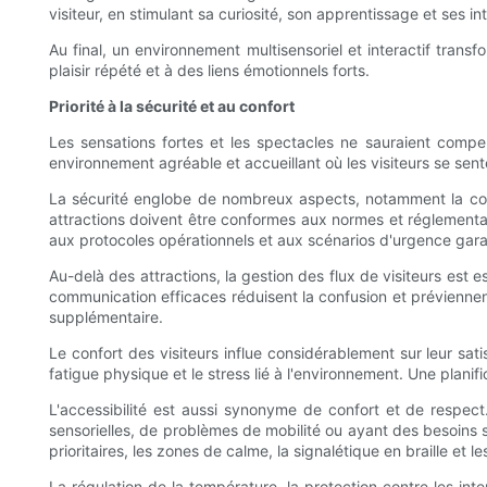
visiteur, en stimulant sa curiosité, son apprentissage et ses in
Au final, un environnement multisensoriel et interactif trans
plaisir répété et à des liens émotionnels forts.
Priorité à la sécurité et au confort
Les sensations fortes et les spectacles ne sauraient compe
environnement agréable et accueillant où les visiteurs se sente
La sécurité englobe de nombreux aspects, notamment la conc
attractions doivent être conformes aux normes et réglementati
aux protocoles opérationnels et aux scénarios d'urgence garan
Au-delà des attractions, la gestion des flux de visiteurs est 
communication efficaces réduisent la confusion et préviennent
supplémentaire.
Le confort des visiteurs influe considérablement sur leur sa
fatigue physique et le stress lié à l'environnement. Une plani
L'accessibilité est aussi synonyme de confort et de respect
sensorielles, de problèmes de mobilité ou ayant des besoins s
prioritaires, les zones de calme, la signalétique en braille e
La régulation de la température, la protection contre les int