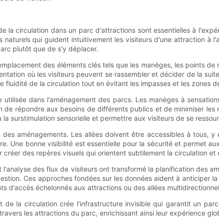
dité de la circulation dans un parc d'attractions sont essentielles à l
aturels qui guident intuitivement les visiteurs d'une attraction à l'a
parc plutôt que de s'y déplacer.
acement des éléments clés tels que les manèges, les points de resta
ntation où les visiteurs peuvent se rassembler et décider de la suit
 fluidité de la circulation tout en évitant les impasses et les zones d
gie utilisée dans l'aménagement des parcs. Les manèges à sensation
n de répondre aux besoins de différents publics et de minimiser le
 la surstimulation sensorielle et permettre aux visiteurs de se ressour
on des aménagements. Les allées doivent être accessibles à tous, y 
e. Une bonne visibilité est essentielle pour la sécurité et permet aux
 créer des repères visuels qui orientent subtilement la circulation et 
 et l'analyse des flux de visiteurs ont transformé la planification 
estion. Ces approches fondées sur les données aident à anticiper la
 d'accès échelonnés aux attractions ou des allées multidirectionnel
la circulation crée l'infrastructure invisible qui garantit un parc
ravers les attractions du parc, enrichissant ainsi leur expérience glo