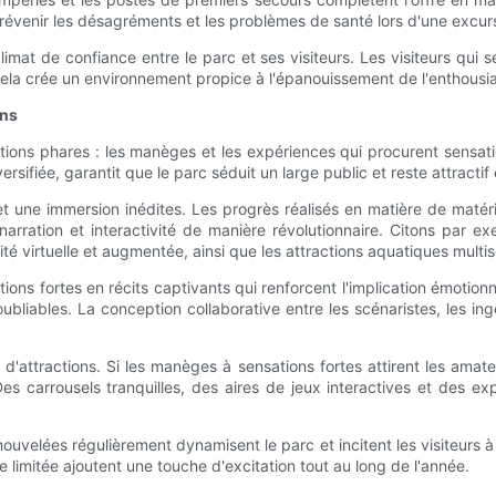
e prévenir les désagréments et les problèmes de santé lors d'une excur
n climat de confiance entre le parc et ses visiteurs. Les visiteurs qui
Cela crée un environnement propice à l'épanouissement de l'enthousias
ons
tions phares : les manèges et les expériences qui procurent sensati
sifiée, garantit que le parc séduit un large public et reste attractif
s et une immersion inédites. Les progrès réalisés en matière de mat
, narration et interactivité de manière révolutionnaire. Citons par
 virtuelle et augmentée, ainsi que les attractions aquatiques multise
ions fortes en récits captivants qui renforcent l'implication émotio
bliables. La conception collaborative entre les scénaristes, les ingé
 d'attractions. Si les manèges à sensations fortes attirent les amateur
es carrousels tranquilles, des aires de jeux interactives et des ex
enouvelées régulièrement dynamisent le parc et incitent les visiteur
 limitée ajoutent une touche d'excitation tout au long de l'année.