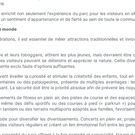
mé.
ve enrichit non seulement l'expérience du parc pour les visiteurs en 
 un sentiment d'appartenance et de fierté au sein de toute la commu
le monde
rations, il est essentiel de mêler attractions traditionnelles et i
ade et leurs toboggans, attirent les plus jeunes, mais devraient êt
s visiteurs peuvent se détendre et apprécier la nature. Cette divers
sente exclu faute d'options suffisantes.
uvent éveiller la curiosité et stimuler la créativité des enfants, tou
ontaines ou des pataugeoires, présente de multiples avantages : le
ant. La sécurité doit être la priorité absolue afin de prévenir les ri
pements de fitness en plein air, des pistes de course et des espaces
même des défis sportifs ou des courses à pied (« parkrun ») pou
 tandem ou des terrains multisports adaptés aux familles, favorisent 
 pour diversifier les divertissements. Concerts en plein air, proje
es visiteurs réguliers et créant un lien émotionnel fort entre les gens 
à proximité du parc offrent à la fois praticité et convivialité, faisant