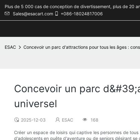
Plus de 5 000 cas de conception de divertissement, plus de 20 an
Sales@esacart.com
+086-18024817006
ESAC
Concevoir un parc d'attractions pour tous les âges : conse
Concevoir un parc d&#39;at
universel
2025-12-03
ESAC
168
Créer un espace de loisirs qui captive les personnes de tous 
d'adolescents en quête d'aventure ou de seniors désirant se d