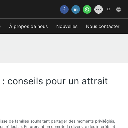
e
À propos de nous
Nouvelles
Nous contacter
 conseils pour un attrait
gisse de familles souhaitant partager des moments privilégiés,
n réfléchie. En prenant en compte la diversité des intérêts et