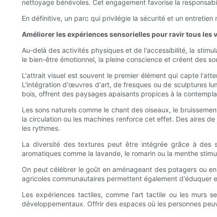
nettoyage bénévoles. Cet engagement favorise la responsabili
En définitive, un parc qui privilégie la sécurité et un entret
Améliorer les expériences sensorielles pour ravir tous les v
Au-delà des activités physiques et de l'accessibilité, la stim
le bien-être émotionnel, la pleine conscience et créent des so
L'attrait visuel est souvent le premier élément qui capte l'at
L'intégration d'œuvres d'art, de fresques ou de sculptures lum
bois, offrent des paysages apaisants propices à la contempla
Les sons naturels comme le chant des oiseaux, le bruissement
la circulation ou les machines renforce cet effet. Des aires d
les rythmes.
La diversité des textures peut être intégrée grâce à des su
aromatiques comme la lavande, le romarin ou la menthe stimulen
On peut célébrer le goût en aménageant des potagers ou en pl
agricoles communautaires permettent également d'éduquer et d
Les expériences tactiles, comme l'art tactile ou les murs s
développementaux. Offrir des espaces où les personnes peuven