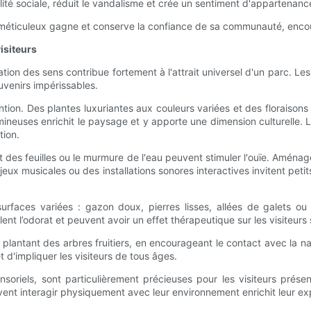
té sociale, réduit le vandalisme et crée un sentiment d'appartenance
ien méticuleux gagne et conserve la confiance de sa communauté, encour
isiteurs
ulation des sens contribue fortement à l'attrait universel d'un parc. L
uvenirs impérissables.
tention. Des plantes luxuriantes aux couleurs variées et des floraiso
ineuses enrichit le paysage et y apporte une dimension culturelle. L
tion.
 des feuilles ou le murmure de l'eau peuvent stimuler l'ouïe. Aménag
e jeux musicales ou des installations sonores interactives invitent pet
rfaces variées : gazon doux, pierres lisses, allées de galets ou 
t l’odorat et peuvent avoir un effet thérapeutique sur les visiteurs s
antant des arbres fruitiers, en encourageant le contact avec la nat
'impliquer les visiteurs de tous âges.
ensoriels, sont particulièrement précieuses pour les visiteurs prés
t interagir physiquement avec leur environnement enrichit leur expér