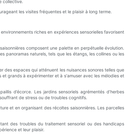
 collective.
ageant les visites fréquentes et le plaisir à long terme.
es environnements riches en expériences sensorielles favorisent
ns saisonnières composent une palette en perpétuelle évolution.
es panoramas naturels, tels que les étangs, les collines ou les
er des espaces qui atténuent les nuisances sonores telles que
its et grands à expérimenter et à s'amuser avec les mélodies et
paillis d’écorce. Les jardins sensoriels agrémentés d’herbes
ouffrant de stress ou de troubles cognitifs.
ure et en organisant des récoltes saisonnières. Les parcelles
entant des troubles du traitement sensoriel ou des handicaps
ience et leur plaisir.