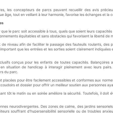
s, les concepteurs de parcs peuvent recueillir des avis précie
âge, tout en veillant à leur harmonie, favorise les échanges et la c
les
que le parc soit accessible à tous, quels que soient leurs capacités p
onnements équitables et sans obstacles qui favorisent la liberté de m
et de niveau afin de faciliter le passage des fauteuils roulants, des
 important que les entrées et les sorties soient clairement indiquées
lusifs conçus pour les enfants de toutes capacités. Balançoires 
en situation de handicap à interagir pleinement avec leurs pairs. 
urs du parc.
ent placées pour être facilement accessibles et conformes aux norme
udoirs et dossier pour offrir un meilleur soutien aux personnes ayan
ant tôt le matin ou en soirée améliore la sécurité. Toutefois, il doit 
sonnes neurodivergentes. Des zones de calme, des jardins sensoriels
visiteurs souffrant d'hypersensibilité sensorielle ou de troubles anx