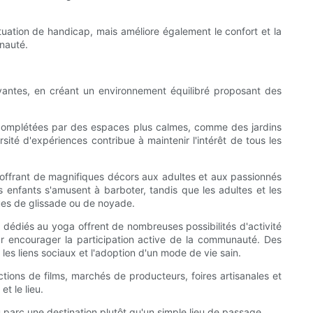
situation de handicap, mais améliore également le confort et la
nauté.
nnovantes, en créant un environnement équilibré proposant des
re complétées par des espaces plus calmes, comme des jardins
ité d'expériences contribue à maintenir l'intérêt de tous les
t en offrant de magnifiques décors aux adultes et aux passionnés
s enfants s'amusent à barboter, tandis que les adultes et les
sques de glissade ou de noyade.
 dédiés au yoga offrent de nombreuses possibilités d'activité
r encourager la participation active de la communauté. Des
les liens sociaux et l'adoption d'un mode de vie sain.
ctions de films, marchés de producteurs, foires artisanales et
et le lieu.
 du parc une destination plutôt qu'un simple lieu de passage.