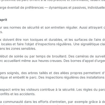
arge éventail de préférences — dynamiques et passives, individuelles
sprit
r ses normes de sécurité et son entretien régulier. Aussi attrayant 
s.
 doivent être non toxiques et durables, et les surfaces de l'aire d
cales et faire l'objet d'inspections régulières. Une signalétique cl
dans les zones sensibles.
but de soirée ou par temps de brouillard. Des caméras de surveilla
arc accueillant même aux heures creuses. Des bornes d'appel d'urge
ers soignés, des arbres taillés et des allées propres permettent d'
ique et embellit le parc. Des inspections régulières des installation
pect entre les visiteurs contribue à la sécurité. Les règles du parc 
flits et les accidents.
e la communauté dans les efforts d'entretien, par exemple grâce à