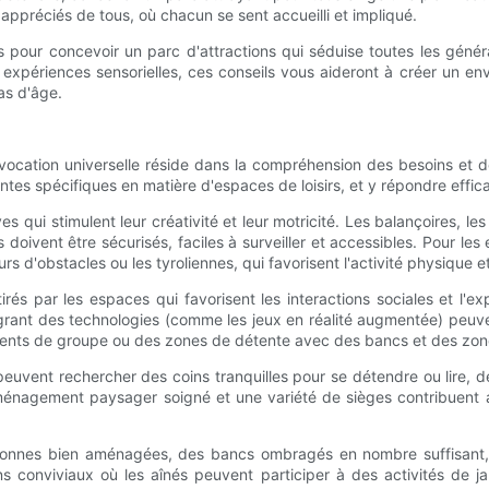
appréciés de tous, où chacun se sent accueilli et impliqué.
es pour concevoir un parc d'attractions qui séduise toutes les génér
s expériences sensorielles, ces conseils vous aideront à créer un 
pas d'âge.
vocation universelle réside dans la compréhension des besoins et d
es spécifiques en matière d'espaces de loisirs, et y répondre effica
 qui stimulent leur créativité et leur motricité. Les balançoires, les
doivent être sécurisés, faciles à surveiller et accessibles. Pour les 
'obstacles ou les tyroliennes, qui favorisent l'activité physique et 
és par les espaces qui favorisent les interactions sociales et l'exp
grant des technologies (comme les jeux en réalité augmentée) peuven
nts de groupe ou des zones de détente avec des bancs et des zone
peuvent rechercher des coins tranquilles pour se détendre ou lire, 
aménagement paysager soigné et une variété de sièges contribuent a
piétonnes bien aménagées, des bancs ombragés en nombre suffisant, 
ins conviviaux où les aînés peuvent participer à des activités de