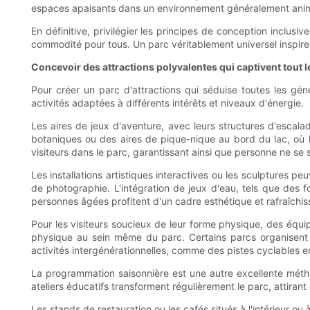
espaces apaisants dans un environnement généralement ani
En définitive, privilégier les principes de conception inclusi
commodité pour tous. Un parc véritablement universel inspire
Concevoir des attractions polyvalentes qui captivent tout 
Pour créer un parc d'attractions qui séduise toutes les géné
activités adaptées à différents intérêts et niveaux d'énergie.
Les aires de jeux d'aventure, avec leurs structures d'escal
botaniques ou des aires de pique-nique au bord du lac, où le
visiteurs dans le parc, garantissant ainsi que personne ne se 
Les installations artistiques interactives ou les sculptures pe
de photographie. L'intégration de jeux d'eau, tels que des f
personnes âgées profitent d'un cadre esthétique et rafraîchiss
Pour les visiteurs soucieux de leur forme physique, des équi
physique au sein même du parc. Certains parcs organisent 
activités intergénérationnelles, comme des pistes cyclables en
La programmation saisonnière est une autre excellente méthode
ateliers éducatifs transforment régulièrement le parc, attirant d
Les stands de restauration ou les cafés situés à l'intérieur ou 