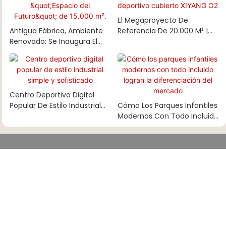
El Megaproyecto De
Antigua Fábrica, Ambiente
Referencia De 20.000 M² |
Renovado: Se Inaugura El
Estudio De Caso Del Parque
Parque Infantil Cubierto
Deportivo Cubierto XIYANG
"Espacio Del Futuro" De
O2
15.000 M².
Centro Deportivo Digital
Popular De Estilo Industrial
Cómo Los Parques Infantiles
Simple Y Sofisticado
Modernos Con Todo Incluido
Logran La Diferenciación Del
Mercado
CONTÁCTANOS
Ponte En Contacto Con Nosotros
Conectémonos con nosotros para tu proyecto ahora mismo.