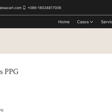
@esacart.com
+086-18024817006
Home
Casos
Servi
os PPG
PG