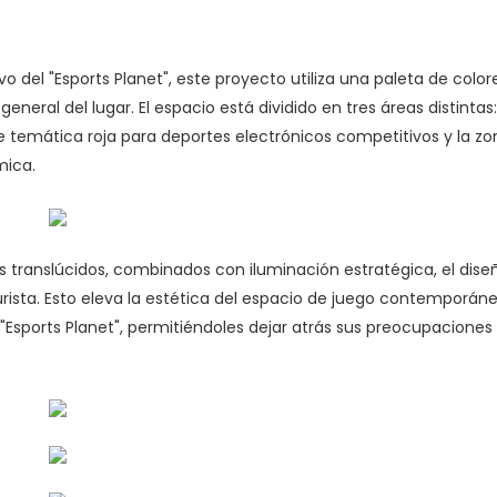
o del "Esports Planet", este proyecto utiliza una paleta de color
neral del lugar. El espacio está dividido en tres áreas distintas:
e temática roja para deportes electrónicos competitivos y la zo
mica.
 translúcidos, combinados con iluminación estratégica, el dise
urista. Esto eleva la estética del espacio de juego contemporán
sports Planet", permitiéndoles dejar atrás sus preocupaciones