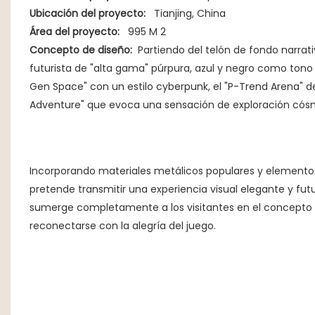
Ubicación del proyecto:
Tianjing, China
Área del proyecto:
995 M 2
Concepto de diseño:
Partiendo del telón de fondo narrativ
futurista de "alta gama" púrpura, azul y negro como tono ge
Gen Space" con un estilo cyberpunk, el "P-Trend Arena" d
Adventure" que evoca una sensación de exploración cós
Incorporando materiales metálicos populares y elementos
pretende transmitir una experiencia visual elegante y fut
sumerge completamente a los visitantes en el concepto "E
reconectarse con la alegría del juego.