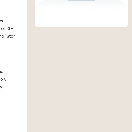
es
 el "G-
na "Star
ño
eo y
 y