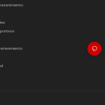
tretenimiento
les
portivos
tretenimiento
al