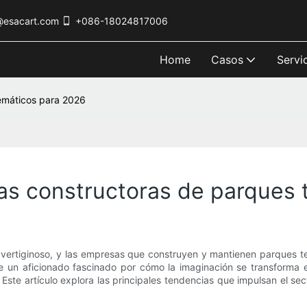
@esacart.com
+086-18024817006
Home
Casos
Servi
emáticos para 2026
as constructoras de parques 
 vertiginoso, y las empresas que construyen y mantienen parques t
e un aficionado fascinado por cómo la imaginación se transforma e
ste artículo explora las principales tendencias que impulsan el sec