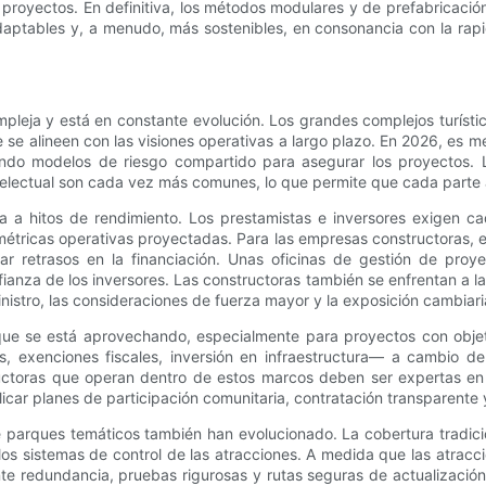
 proyectos. En definitiva, los métodos modulares y de prefabricaci
daptables y, a menudo, más sostenibles, en consonancia con la rapi
leja y está en constante evolución. Los grandes complejos turístic
e se alineen con las visiones operativas a largo plazo. En 2026, es 
ndo modelos de riesgo compartido para asegurar los proyectos. L
intelectual son cada vez más comunes, lo que permite que cada parte 
da a hitos de rendimiento. Los prestamistas e inversores exigen 
 métricas operativas proyectadas. Para las empresas constructoras, 
ar retrasos en la financiación. Unas oficinas de gestión de proy
anza de los inversores. Las constructoras también se enfrentan a l
istro, las consideraciones de fuerza mayor y la exposición cambiari
ue se está aprovechando, especialmente para proyectos con objeti
s, exenciones fiscales, inversión en infraestructura— a cambio d
uctoras que operan dentro de estos marcos deben ser expertas en d
icar planes de participación comunitaria, contratación transparente y
e parques temáticos también han evolucionado. La cobertura tradic
los sistemas de control de las atracciones. A medida que las atra
nte redundancia, pruebas rigurosas y rutas seguras de actualización