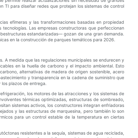
ue permite realizar actualizaciones sin necesidad de grandes
en TI para diseñar redes que protejan los sistemas de control
encias efímeras y las transformaciones basadas en propiedad
as tecnologías. Las empresas constructoras que perfeccionan
subestructuras estandarizadas— gozan de una gran demanda.
micas en la construcción de parques temáticos para 2026.
os. A medida que las regulaciones municipales se endurecen y
cables en la huella de carbono y el impacto ambiental. Esto
arbono, alternativas de madera de origen sostenible, acero
bastecimiento y transparencia en la cadena de suministro que
 los plazos de entrega.
frigeración, los motores de las atracciones y los sistemas de
envolventes térmicas optimizadas, estructuras de sombreado,
esitan sistemas activos, los constructores integran enfriadoras
tejados y las estructuras de marquesina, pero también lo son
rmicos para un control estable de la temperatura en ciertas
tóctonas resistentes a la sequía, sistemas de agua reciclada,