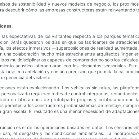
isos de sostenibilidad y nuevos modelos de negocio, los próximos
 para descubrir cómo las empresas constructoras están reinventando to
iones.
las expectativas de los visitantes respecto a los parques temátic
cción. Atrás quedaron los días en que los fabricantes de atraccio
n día, los efectos inmersivos —superposiciones de realidad aumentada
na colaboración mucho más estrecha entre arquitectos, ingenieros 
os multidisciplinarios capaces de comprender no solo los cálculos 
lamiento acústico interactuarán con los elementos sensoriales. Es
alarse con antelación y con una precisión que permita la calibració
experiencia del visitante.
racciones están evolucionando. Los vehículos sin raíles, las plata
a personalizado requieren redes de control integradas, redundancia
ndo en laboratorios de prototipado propios y colaborando con fabr
os permiten a los constructores probar sistemas de montaje, comproba
 gran escala. El resultado es una menor necesidad de adaptaciones, 
ucción es el de las operaciones basadas en datos. Los sensores inte
e uso, el desgaste y las condiciones ambientales. La incorporaci