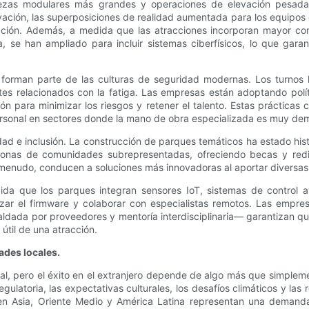
zas modulares más grandes y operaciones de elevación pesada, l
vación, las superposiciones de realidad aumentada para los equipo
inación. Además, a medida que las atracciones incorporan mayor co
, se han ampliado para incluir sistemas ciberfísicos, lo que garan
 forman parte de las culturas de seguridad modernas. Los turnos la
ntes relacionados con la fatiga. Las empresas están adoptando polít
n para minimizar los riesgos y retener el talento. Estas prácticas 
personal en sectores donde la mano de obra especializada es muy d
sidad e inclusión. La construcción de parques temáticos ha estado h
rsonas de comunidades subrepresentadas, ofreciendo becas y redi
 a menudo, conducen a soluciones más innovadoras al aportar diversas
ida que los parques integran sensores IoT, sistemas de control 
izar el firmware y colaborar con especialistas remotos. Las empre
ldada por proveedores y mentoría interdisciplinaria— garantizan qu
útil de una atracción.
ades locales.
l, pero el éxito en el extranjero depende de algo más que simpleme
latoria, las expectativas culturales, los desafíos climáticos y las 
n Asia, Oriente Medio y América Latina representan una demanda s