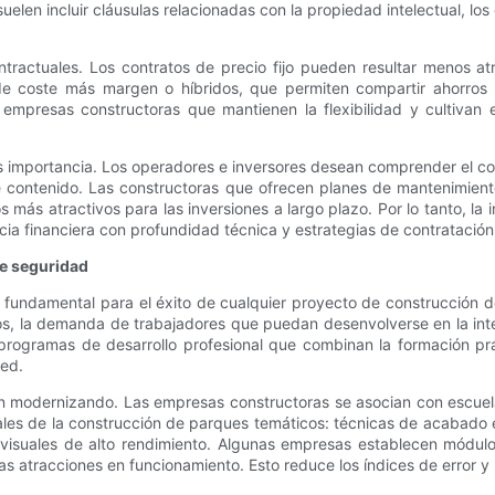
uelen incluir cláusulas relacionadas con la propiedad intelectual, l
ntractuales. Los contratos de precio fijo pueden resultar menos a
 de coste más margen o híbridos, que permiten compartir ahorros o
s empresas constructoras que mantienen la flexibilidad y cultiva
s importancia. Los operadores e inversores desean comprender el cos
e contenido. Las constructoras que ofrecen planes de mantenimient
más atractivos para las inversiones a largo plazo. Por lo tanto, la 
ia financiera con profundidad técnica y estrategias de contratación
de seguridad
s fundamental para el éxito de cualquier proyecto de construcción
s, la demanda de trabajadores que puedan desenvolverse en la inters
programas de desarrollo profesional que combinan la formación pr
red.
n modernizando. Las empresas constructoras se asocian con escuel
eales de la construcción de parques temáticos: técnicas de acabado 
diovisuales de alto rendimiento. Algunas empresas establecen módu
las atracciones en funcionamiento. Esto reduce los índices de error y