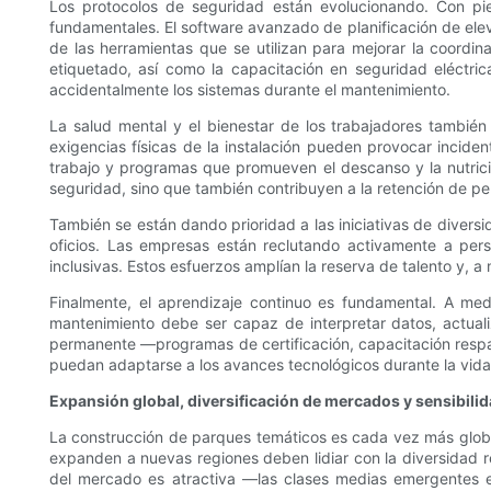
Los protocolos de seguridad están evolucionando. Con pie
fundamentales. El software avanzado de planificación de ele
de las herramientas que se utilizan para mejorar la coord
etiquetado, así como la capacitación en seguridad eléctrica
accidentalmente los sistemas durante el mantenimiento.
La salud mental y el bienestar de los trabajadores también
exigencias físicas de la instalación pueden provocar incide
trabajo y programas que promueven el descanso y la nutrició
seguridad, sino que también contribuyen a la retención de 
También se están dando prioridad a las iniciativas de diver
oficios. Las empresas están reclutando activamente a pe
inclusivas. Estos esfuerzos amplían la reserva de talento y,
Finalmente, el aprendizaje continuo es fundamental. A med
mantenimiento debe ser capaz de interpretar datos, actual
permanente —programas de certificación, capacitación respa
puedan adaptarse a los avances tecnológicos durante la vida 
Expansión global, diversificación de mercados y sensibilid
La construcción de parques temáticos es cada vez más globa
expanden a nuevas regiones deben lidiar con la diversidad regu
del mercado es atractiva —las clases medias emergentes e