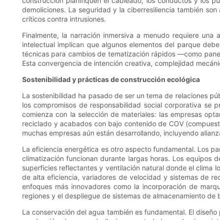
construcción planifiquen el cableado, los conductos y los p
demoliciones. La seguridad y la ciberresiliencia también son
críticos contra intrusiones.
Finalmente, la narración inmersiva a menudo requiere una a
intelectual implican que algunos elementos del parque debe
técnicas para cambios de tematización rápidos —como pane
Esta convergencia de intención creativa, complejidad mecáni
Sostenibilidad y prácticas de construcción ecológica
La sostenibilidad ha pasado de ser un tema de relaciones pú
los compromisos de responsabilidad social corporativa se p
comienza con la selección de materiales: las empresas opt
reciclado y acabados con bajo contenido de COV (compuestos 
muchas empresas aún están desarrollando, incluyendo alianzas
La eficiencia energética es otro aspecto fundamental. Los pa
climatización funcionan durante largas horas. Los equipos 
superficies reflectantes y ventilación natural donde el clima 
de alta eficiencia, variadores de velocidad y sistemas de r
enfoques más innovadores como la incorporación de marquesi
regiones y el despliegue de sistemas de almacenamiento de 
La conservación del agua también es fundamental. El diseño p