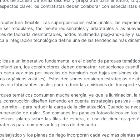
untos de acceso de forma discreta y preparada para el futuro, lo q
 aspectos clave; los contratistas deben colaborar con especialistas 
rquitectura flexible. Las superposiciones estacionales, las experi
n ser modulares, fácilmente rediseñables y adaptables a las nuev
les de fachada desmontables, nodos multimedia plug-and-play y 
ca e integración tecnológica define una de las tendencias más diná
blicas a un imperativo fundamental en el diseño de parques temátic
rofundizan, los constructores deben demostrar reducciones cuantifi
an cada vez más por mezclas de hormigón con bajas emisiones de c
orgánicos volátiles). Estas decisiones requieren estrategias de a
 con fabricantes locales para reducir las emisiones del transporte y
rques temáticos consumen mucha energía, ya que la iluminación, la re
de construcción diseñan teniendo en cuenta estrategias pasivas —
lo permite— para reducir la carga de la climatización. Cuando se nec
ecuperación de calor. Son comunes los paneles fotovoltaicos en los 
nas solares sobre las filas de espera, el uso de circuitos geoté
baterías para compensar los picos de demanda.
aisajístico y los planes de riego incorporan cada vez más plantas au