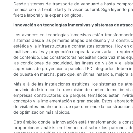
Desde sistemas de transporte de vanguardia hasta comprom
técnica con la flexibilidad y la visión cultural. Siga leyendo
fuerza laboral y la expansión global.
Innovación en tecnologías inmersivas y sistemas de atracc
Los avances en tecnologías inmersivas están transformando 
sistemas desde las primeras etapas del diseño y la constru
estética y la infraestructura a contratistas externos. Hoy e
multisensoriales y proyección mapeada avanzada— requieren u
de contenido. Las constructoras necesitan cada vez más equip
las condiciones de oscuridad, las líneas de visión y el ais
superficies de proyección o paneles LED integrados deben inst
de puesta en marcha, pero que, en última instancia, mejora la 
Más allá de las instalaciones estáticas, los sistemas de at
movimiento físico con la transmisión de contenido multimedi
empresas constructoras de parques temáticos están invirtie
concepto y la implementación a gran escala. Estos laboratori
de visitantes mucho antes de que comience la construcción a
de optimización más rápidos.
Otro ámbito donde la innovación está transformando la constr
proporcionan análisis en tiempo real sobre los patrones d