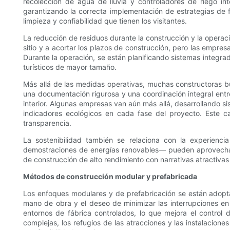
recolección de agua de lluvia y controladores de riego in
garantizando la correcta implementación de estrategias de fi
limpieza y confiabilidad que tienen los visitantes.
La reducción de residuos durante la construcción y la operaci
sitio y a acortar los plazos de construcción, pero las empres
Durante la operación, se están planificando sistemas integra
turísticos de mayor tamaño.
Más allá de las medidas operativas, muchas constructoras bu
una documentación rigurosa y una coordinación integral entre
interior. Algunas empresas van aún más allá, desarrollando si
indicadores ecológicos en cada fase del proyecto. Este 
transparencia.
La sostenibilidad también se relaciona con la experienci
demostraciones de energías renovables— pueden aprovechar
de construcción de alto rendimiento con narrativas atractivas
Métodos de construcción modular y prefabricada
Los enfoques modulares y de prefabricación se están adoptan
mano de obra y el deseo de minimizar las interrupciones en 
entornos de fábrica controlados, lo que mejora el control 
complejas, los refugios de las atracciones y las instalacion