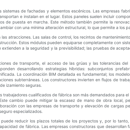
os sistemas de fachadas y elementos escénicos. Las empresas fabr
ansportan e instalan en el lugar. Estos paneles suelen incluir comp
lazos de puesta en marcha. Este método también permite la renovac
ambiar con una mínima alteración estructural, lo que permite a los p
a las atracciones. Las salas de control, los recintos de mantenimi
rucción. Estos módulos pueden equiparse completamente con sistem
 extienden a la seguridad y la previsibilidad; las pruebas de acept
ciones de transporte, el acceso de las grúas y las tolerancias del
ponden desarrollando estrategias híbridas: subconjuntos prefabr
nificada. La coordinación BIM detallada es fundamental; los modelo
aciones subterráneas. Los constructores invierten en flujos de trabaj
s de izamiento seguras.
os trabajadores cualificados de fábrica son más demandados para el 
 Este cambio puede mitigar la escasez de mano de obra local, pe
boración con las empresas de transporte y elevación de cargas pes
seguro especializados.
 puede reducir los plazos totales de los proyectos y, por lo tant
 capacidad de fábrica. Las empresas constructoras que desarrollan f