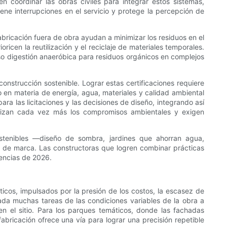
 coordinar las obras civiles para integrar estos sistemas,
iene interrupciones en el servicio y protege la percepción de
abricación fuera de obra ayudan a minimizar los residuos en el
icen la reutilización y el reciclaje de materiales temporales.
uso digestión anaeróbica para residuos orgánicos en complejos
nstrucción sostenible. Lograr estas certificaciones requiere
o en materia de energía, agua, materiales y calidad ambiental
ra las licitaciones y las decisiones de diseño, integrando así
alizan cada vez más los compromisos ambientales y exigen
sostenibles —diseño de sombra, jardines que ahorran agua,
de marca. Las constructoras que logren combinar prácticas
gencias de 2026.
os, impulsados ​​por la presión de los costos, la escasez de
lada muchas tareas de las condiciones variables de la obra a
en el sitio. Para los parques temáticos, donde las fachadas
abricación ofrece una vía para lograr una precisión repetible