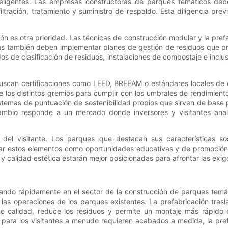
teligentes. Las empresas constructoras de parques temáticos deben
ltración, tratamiento y suministro de respaldo. Esta diligencia prev
ón es otra prioridad. Las técnicas de construcción modular y la pref
as también deben implementar planes de gestión de residuos que prior
dos de clasificación de residuos, instalaciones de compostaje e incl
scan certificaciones como LEED, BREEAM o estándares locales de co
 los distintos gremios para cumplir con los umbrales de rendimient
stemas de puntuación de sostenibilidad propios que sirven de base pa
cambio responde a un mercado donde inversores y visitantes an
a del visitante. Los parques que destacan sus características 
 estos elementos como oportunidades educativas y de promoción 
 y calidad estética estarán mejor posicionadas para afrontar las exi
do rápidamente en el sector de la construcción de parques temátic
las operaciones de los parques existentes. La prefabricación tras
de calidad, reduce los residuos y permite un montaje más rápido 
es para los visitantes a menudo requieren acabados a medida, la pref