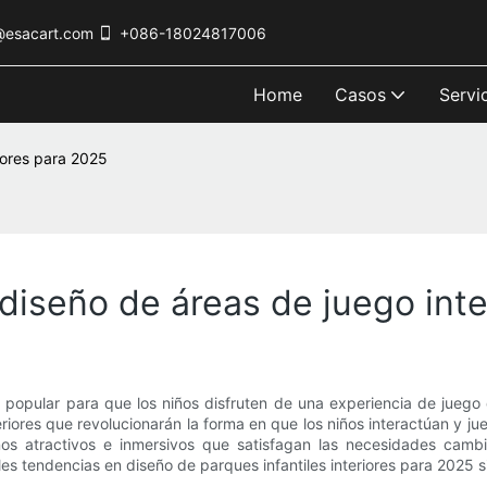
@esacart.com
+086-18024817006
Home
Casos
Servi
iores para 2025
 diseño de áreas de juego int
no popular para que los niños disfruten de una experiencia de juego
iores que revolucionarán la forma en que los niños interactúan y ju
nos atractivos e inmersivos que satisfagan las necesidades cambi
pales tendencias en diseño de parques infantiles interiores para 202