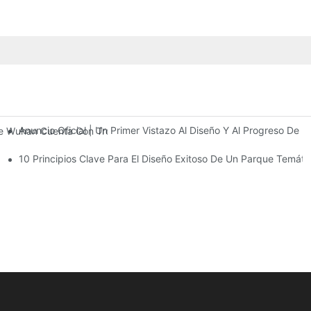
Anuncio Oficial | Un Primer Vistazo Al Diseño Y Al Progreso De
 De Wuhan Cuenta Con Tres Plantas De Instalaciones De Entretenimi
10 Principios Clave Para El Diseño Exitoso De Un Parque Temáti