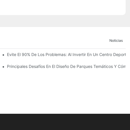
Noticias
 La Construcción Del Reino Infantil Modoqi De Wuhan, De 13.000 Met
Evite El 90% De Los Problemas: Al Invertir En Un Centro Deportiv
ento Con Más De 60 Emocionantes Atracciones.
co
Principales Desafíos En El Diseño De Parques Temáticos Y Cómo