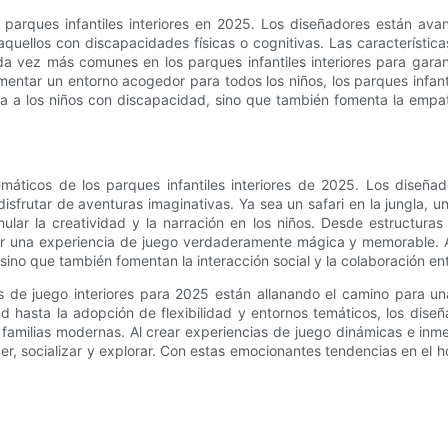
e parques infantiles interiores en 2025. Los diseñadores están av
quellos con discapacidades físicas o cognitivas. Las característic
da vez más comunes en los parques infantiles interiores para garant
mentar un entorno acogedor para todos los niños, los parques infanti
cia a los niños con discapacidad, sino que también fomenta la empa
emáticos de los parques infantiles interiores de 2025. Los diseñ
frutar de aventuras imaginativas. Ya sea un safari en la jungla, un
ular la creatividad y la narración en los niños. Desde estructura
ar una experiencia de juego verdaderamente mágica y memorable. Al
sino que también fomentan la interacción social y la colaboración en
as de juego interiores para 2025 están allanando el camino para u
dad hasta la adopción de flexibilidad y entornos temáticos, los dise
familias modernas. Al crear experiencias de juego dinámicas e inmer
r, socializar y explorar. Con estas emocionantes tendencias en el ho