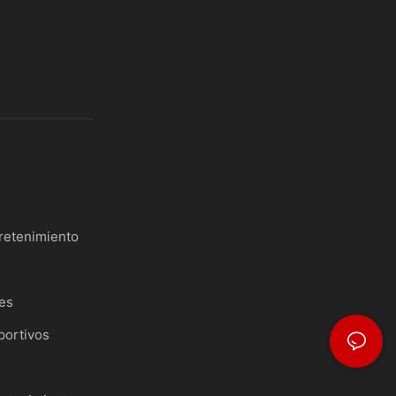
retenimiento
les
portivos