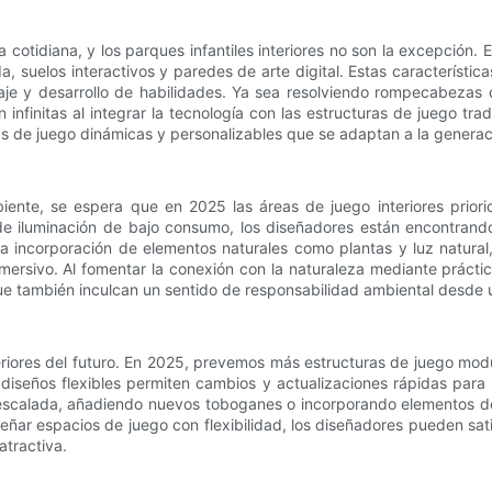
da cotidiana, y los parques infantiles interiores no son la excepció
 suelos interactivos y paredes de arte digital. Estas característica
aje y desarrollo de habilidades. Ya sea resolviendo rompecabezas
on infinitas al integrar la tecnología con las estructuras de juego tra
ias de juego dinámicas y personalizables que se adaptan a la generac
ente, se espera que en 2025 las áreas de juego interiores prioric
de iluminación de bajo consumo, los diseñadores están encontrand
o la incorporación de elementos naturales como plantas y luz natu
mersivo. Al fomentar la conexión con la naturaleza mediante práctica
que también inculcan un sentido de responsabilidad ambiental desde
interiores del futuro. En 2025, prevemos más estructuras de juego m
 diseños flexibles permiten cambios y actualizaciones rápidas para
 escalada, añadiendo nuevos toboganes o incorporando elementos de 
diseñar espacios de juego con flexibilidad, los diseñadores pueden s
atractiva.