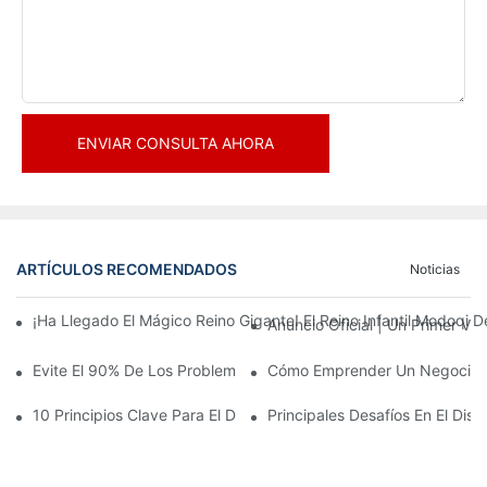
ENVIAR CONSULTA AHORA
ARTÍCULOS RECOMENDADOS
Noticias
¡Ha Llegado El Mágico Reino Gigante! El Reino Infantil Modoqi
Anuncio Oficial | Un Primer Vi
Evite El 90% De Los Problemas: Al Invertir En Un Centro Deporti
Cómo Emprender Un Negocio De
10 Principios Clave Para El Diseño Exitoso De Un Parque Temáti
Principales Desafíos En El Di