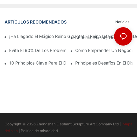
ARTÍCULOS RECOMENDADOS
Noticias
¡Ha Llegado El Mágico Reino Gigante! El Reino Infantil Modoqi
Anuncio Oficial | Un Primer Vi
Evite El 90% De Los Problemas: Al Invertir En Un Centro Deporti
Cómo Emprender Un Negocio De
10 Principios Clave Para El Diseño Exitoso De Un Parque Temáti
Principales Desafíos En El Di
Copyright © 2026 Zhongshan Elephant Sculpture Art Company Ltd |
Mapa
del sitio
|
Política de privacidad