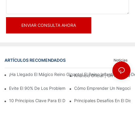
ENVIAR CONSULTA AHORA
ARTÍCULOS RECOMENDADOS
Noticias
¡Ha Llegado El Mágico Reino Gigante! El Reino Infantil Modoqi
Anuncio Oficial | Un Primer Vi
Evite El 90% De Los Problemas: Al Invertir En Un Centro Deporti
Cómo Emprender Un Negocio De
10 Principios Clave Para El Diseño Exitoso De Un Parque Temáti
Principales Desafíos En El Di