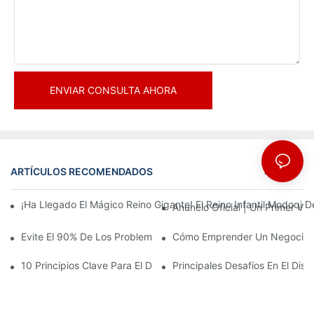
ENVIAR CONSULTA AHORA
ARTÍCULOS RECOMENDADOS
Noticias
¡Ha Llegado El Mágico Reino Gigante! El Reino Infantil Modoqi
Anuncio Oficial | Un Primer Vi
Evite El 90% De Los Problemas: Al Invertir En Un Centro Deporti
Cómo Emprender Un Negocio De
10 Principios Clave Para El Diseño Exitoso De Un Parque Temáti
Principales Desafíos En El Di