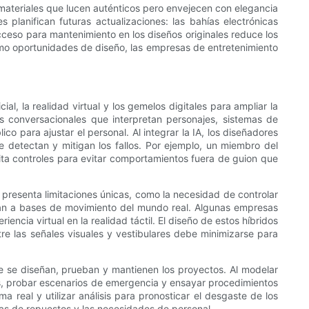
os materiales que lucen auténticos pero envejecen con elegancia
planifican futuras actualizaciones: las bahías electrónicas
acceso para mantenimiento en los diseños originales reduce los
como oportunidades de diseño, las empresas de entretenimiento
, la realidad virtual y los gemelos digitales para ampliar la
s conversacionales que interpretan personajes, sistemas de
co para ajustar el personal. Al integrar la IA, los diseñadores
e detectan y mitigan los fallos. Por ejemplo, un miembro del
sita controles para evitar comportamientos fuera de guion que
 presenta limitaciones únicas, como la necesidad de controlar
ulan a bases de movimiento del mundo real. Algunas empresas
ncia virtual en la realidad táctil. El diseño de estos híbridos
tre las señales visuales y vestibulares debe minimizarse para
ue se diseñan, prueban y mantienen los proyectos. Al modelar
tes, probar escenarios de emergencia y ensayar procedimientos
a real y utilizar análisis para pronosticar el desgaste de los
ias de repuestos y las necesidades de personal.