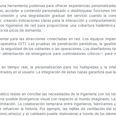
 una herramienta poderosa para ofrecer experiencias personalizadas 
zas, acceder a contenido personalizado o desbloquear funciones int
conexión y una degradación gradual del servicio cuando la con
r, creando indicaciones claras para la interacción y comportamiento
os ingenieros de red para proporcionar una cobertura inalámbrica 
ara los picos de demanda.
ental para las atracciones conectadas en red. Los equipos imple
 operativa (OT). Las pruebas de penetración periódicas, la gestió
a seguridad de los visitantes o las operaciones. Los diseñadores tam
a y alimentación de emergencia para controladores críticos— para
 en tiempo real, la personalización para los huéspedes y la inte
ados en el usuario. La integración de estas capas garantiza que la 
ico reside en conciliar las necesidades de la ingeniería con los re
na posible divergencia visual con respecto al mundo imaginado. L
limitación. La colaboración temprana entre ingenieros, fabricantes 
refuercen la historia. Por ejemplo, las rejillas de ventilación del
como atrezzo y el cableado puede disimularse a través de los elem