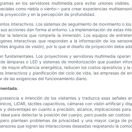
ogramas en los servidores multimedia para evitar uniones visibles
ciales como niebla o viento— para crear experiencias multisensorial
 de la proyección y en la percepción de profundidad.
 interactivos. Los sistemas de seguimiento de movimiento o los su
 sus acciones dan forma al entorno. La implementación de estas inte
itar la latencia que rompería la inmersión. Los equipos de entrete
genes interactivas que responden a la información de los sensores.
tes ángulos de visión), por lo que el diseño de proyección debe ad
 son fundamentales. Los proyectores y servidores multimedia operan 
 de lámparas o LED y sistemas de monitorización que pueden informa
r de mayor eficiencia energética, reducen los costos operativos y la 
ores interactivos y planificación del ciclo de vida, las empresas de
de las exigencias del funcionamiento diario.
umentada.
 presencia e intención de los visitantes y traduzca esas señales 
nicos, LiDAR, táctiles capacitivos, cámaras con visión artificial y dis
s y desventajas en cuanto a precisión, alcance, implicaciones para l
ideal para detectar la posición del cuerpo, pero puede ser costoso y
 pero plantean problemas de privacidad y una mayor carga de pr
 sensores que logren las interacciones deseadas respetando la comodi