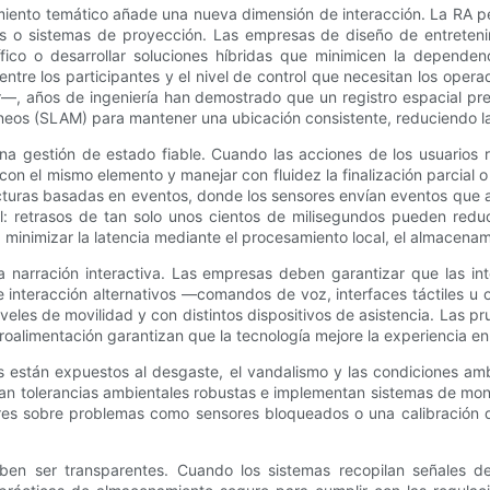
miento temático añade una nueva dimensión de interacción. La RA pe
iles o sistemas de proyección. Las empresas de diseño de entreteni
fico o desarrollar soluciones híbridas que minimicen la dependen
 entre los participantes y el nivel de control que necesitan los op
, años de ingeniería han demostrado que un registro espacial prec
neos (SLAM) para mantener una ubicación consistente, reduciendo la 
na gestión de estado fiable. Cuando las acciones de los usuarios ra
con el mismo elemento y manejar con fluidez la finalización parcial
as basadas en eventos, donde los sensores envían eventos que actu
: retrasos de tan solo unos cientos de milisegundos pueden redu
minimizar la latencia mediante el procesamiento local, el almacena
la narración interactiva. Las empresas deben garantizar que las in
interacción alternativos —comandos de voz, interfaces táctiles u o
eles de movilidad y con distintos dispositivos de asistencia. Las pr
roalimentación garantizan que la tecnología mejore la experiencia en 
es están expuestos al desgaste, el vandalismo y las condiciones a
an tolerancias ambientales robustas e implementan sistemas de monit
res sobre problemas como sensores bloqueados o una calibración d
eben ser transparentes. Cuando los sistemas recopilan señales d