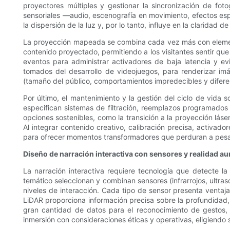
proyectores múltiples y gestionar la sincronización de fot
sensoriales —audio, escenografía en movimiento, efectos espe
la dispersión de la luz y, por lo tanto, influye en la claridad
La proyección mapeada se combina cada vez más con elementos
contenido proyectado, permitiendo a los visitantes sentir que
eventos para administrar activadores de baja latencia y ev
tomados del desarrollo de videojuegos, para renderizar imá
(tamaño del público, comportamientos impredecibles y diferen
Por último, el mantenimiento y la gestión del ciclo de vida
especifican sistemas de filtración, reemplazos programados
opciones sostenibles, como la transición a la proyección láse
Al integrar contenido creativo, calibración precisa, activad
para ofrecer momentos transformadores que perduran a pesar 
Diseño de narración interactiva con sensores y realidad a
La narración interactiva requiere tecnología que detecte la
temático seleccionan y combinan sensores (infrarrojos, ultrasó
niveles de interacción. Cada tipo de sensor presenta ventaja
LiDAR proporciona información precisa sobre la profundidad, 
gran cantidad de datos para el reconocimiento de gestos,
inmersión con consideraciones éticas y operativas, eligiendo