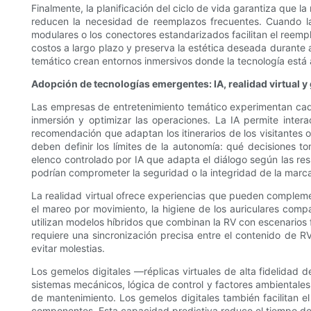
Finalmente, la planificación del ciclo de vida garantiza que l
reducen la necesidad de reemplazos frecuentes. Cuando la t
modulares o los conectores estandarizados facilitan el reempl
costos a largo plazo y preserva la estética deseada durante 
temático crean entornos inmersivos donde la tecnología está al 
Adopción de tecnologías emergentes: IA, realidad virtual y
Las empresas de entretenimiento temático experimentan cada v
inmersión y optimizar las operaciones. La IA permite inte
recomendación que adaptan los itinerarios de los visitantes o 
deben definir los límites de la autonomía: qué decisiones t
elenco controlado por IA que adapta el diálogo según las res
podrían comprometer la seguridad o la integridad de la marc
La realidad virtual ofrece experiencias que pueden complemen
el mareo por movimiento, la higiene de los auriculares com
utilizan modelos híbridos que combinan la RV con escenarios fí
requiere una sincronización precisa entre el contenido de RV
evitar molestias.
Los gemelos digitales —réplicas virtuales de alta fidelidad
sistemas mecánicos, lógica de control y factores ambientales
de mantenimiento. Los gemelos digitales también facilitan el 
componentes. Esta capacidad predictiva reduce el tiempo de i