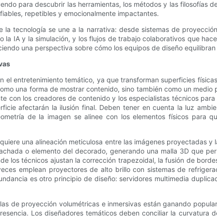
yendo para descubrir las herramientas, los métodos y las filosofías
 fiables, repetibles y emocionalmente impactantes.
 la tecnología se une a la narrativa: desde sistemas de proyección
la IA y la simulación, y los flujos de trabajo colaborativos que h
eciendo una perspectiva sobre cómo los equipos de diseño equilibran 
vas
el entretenimiento temático, ya que transforman superficies física
omo una forma de mostrar contenido, sino también como un medio para
te con los creadores de contenido y los especialistas técnicos par
ficie afectarán la ilusión final. Deben tener en cuenta la luz ambien
metría de la imagen se alinee con los elementos físicos para que
equiere una alineación meticulosa entre las imágenes proyectadas y la
fachada o elemento del decorado, generando una malla 3D que permi
de los técnicos ajustan la corrección trapezoidal, la fusión de bord
 veces emplean proyectores de alto brillo con sistemas de refriger
undancia es otro principio de diseño: servidores multimedia duplic
pulas de proyección volumétricas e inmersivas están ganando popula
esencia. Los diseñadores temáticos deben conciliar la curvatura d