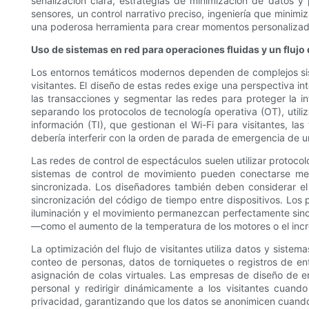
señalización clara, estrategias de minimización de datos 
sensores, un control narrativo preciso, ingeniería que minimiz
una poderosa herramienta para crear momentos personalizados
Uso de sistemas en red para operaciones fluidas y un flujo
Los entornos temáticos modernos dependen de complejos sist
visitantes. El diseño de estas redes exige una perspectiva in
las transacciones y segmentar las redes para proteger la i
separando los protocolos de tecnología operativa (OT), utili
información (TI), que gestionan el Wi-Fi para visitantes, la
debería interferir con la orden de parada de emergencia de u
Las redes de control de espectáculos suelen utilizar protoco
sistemas de control de movimiento pueden conectarse me
sincronizada. Los diseñadores también deben considerar el 
sincronización del código de tiempo entre dispositivos. Los 
iluminación y el movimiento permanezcan perfectamente sinc
—como el aumento de la temperatura de los motores o el incr
La optimización del flujo de visitantes utiliza datos y sistem
conteo de personas, datos de torniquetes o registros de en
asignación de colas virtuales. Las empresas de diseño de e
personal y redirigir dinámicamente a los visitantes cuand
privacidad, garantizando que los datos se anonimicen cuando 