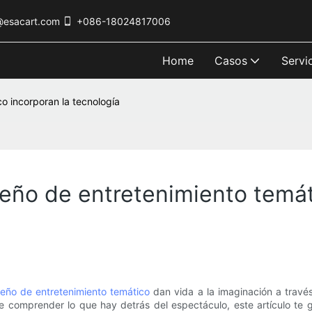
@esacart.com
+086-18024817006
Home
Casos
Servi
o incorporan la tecnología
ño de entretenimiento temát
seño de entretenimiento temático
dan vida a la imaginación a través 
de comprender lo que hay detrás del espectáculo, este artículo te g