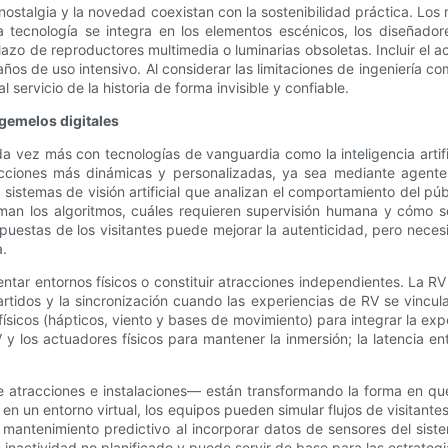
a nostalgia y la novedad coexistan con la sostenibilidad práctica. L
ecnología se integra en los elementos escénicos, los diseñadores 
azo de reproductores multimedia o luminarias obsoletas. Incluir el 
años de uso intensivo. Al considerar las limitaciones de ingeniería 
servicio de la historia de forma invisible y confiable.
 gemelos digitales
ez más con tecnologías de vanguardia como la inteligencia artificial
racciones más dinámicas y personalizadas, ya sea mediante agente
sistemas de visión artificial que analizan el comportamiento del públi
oman los algoritmos, cuáles requieren supervisión humana y cómo s
puestas de los visitantes puede mejorar la autenticidad, pero nece
a.
tar entornos físicos o constituir atracciones independientes. La RV
partidos y la sincronización cuando las experiencias de RV se vinc
sicos (hápticos, viento y bases de movimiento) para integrar la experie
 y los actuadores físicos para mantener la inmersión; la latencia en
 de atracciones e instalaciones— están transformando la forma en q
 en un entorno virtual, los equipos pueden simular flujos de visitan
mantenimiento predictivo al incorporar datos de sensores del sistem
nactividad no planificado y puede servir de base para las estrateg