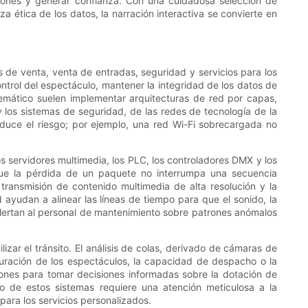
ciones y generar confianza. Con una cuidadosa selección de
za ética de los datos, la narración interactiva se convierte en
de venta, venta de entradas, seguridad y servicios para los
ontrol del espectáculo, mantener la integridad de los datos de
temático suelen implementar arquitecturas de red por capas,
y los sistemas de seguridad, de las redes de tecnología de la
 reduce el riesgo; por ejemplo, una red Wi-Fi sobrecargada no
s servidores multimedia, los PLC, los controladores DMX y los
ue la pérdida de un paquete no interrumpa una secuencia
transmisión de contenido multimedia de alta resolución y la
 ayudan a alinear las líneas de tiempo para que el sonido, la
lertan al personal de mantenimiento sobre patrones anómalos
lizar el tránsito. El análisis de colas, derivado de cámaras de
duración de los espectáculos, la capacidad de despacho o la
iones para tomar decisiones informadas sobre la dotación de
ño de estos sistemas requiere una atención meticulosa a la
para los servicios personalizados.