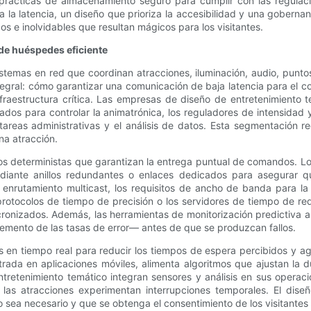
y prácticas de almacenamiento seguro para cumplir con las regula
a la latencia, un diseño que prioriza la accesibilidad y una gobernan
 e inolvidables que resultan mágicos para los visitantes.
 de huéspedes eficiente
emas en red que coordinan atracciones, iluminación, audio, puntos 
tegral: cómo garantizar una comunicación de baja latencia para el c
nfraestructura crítica. Las empresas de diseño de entretenimiento 
zados para controlar la animatrónica, los reguladores de intensidad 
s tareas administrativas y el análisis de datos. Esta segmentación
na atracción.
los deterministas que garantizan la entrega puntual de comandos. Lo
diante anillos redundantes o enlaces dedicados para asegurar q
enrutamiento multicast, los requisitos de ancho de banda para la 
protocolos de tiempo de precisión o los servidores de tiempo de red
ronizados. Además, las herramientas de monitorización predictiva a
emento de las tasas de error— antes de que se produzcan fallos.
as en tiempo real para reducir los tiempos de espera percibidos y agi
trada en aplicaciones móviles, alimenta algoritmos que ajustan la 
ntretenimiento temático integran sensores y análisis en sus operac
o las atracciones experimentan interrupciones temporales. El dise
sea necesario y que se obtenga el consentimiento de los visitantes 