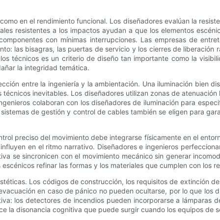
 como en el rendimiento funcional. Los diseñadores evalúan la resiste
ales resistentes a los impactos ayudan a que los elementos escénico
 componentes con mínimas interrupciones. Las empresas de entrete
o: las bisagras, las puertas de servicio y los cierres de liberación
los técnicos es un criterio de diseño tan importante como la visibili
añar la integridad temática.
ción entre la ingeniería y la ambientación. Una iluminación bien dis
s técnicos inevitables. Los diseñadores utilizan zonas de atenuación
ngenieros colaboran con los diseñadores de iluminación para especif
os sistemas de gestión y control de cables también se eligen para ga
ntrol preciso del movimiento debe integrarse físicamente en el entorn
influyen en el ritmo narrativo. Diseñadores e ingenieros perfecciona
va se sincronicen con el movimiento mecánico sin generar incomod
escénicos refinar las formas y los materiales que cumplen con los req
stéticas. Los códigos de construcción, los requisitos de extinción d
evacuación en caso de pánico no pueden ocultarse, por lo que los di
rativa: los detectores de incendios pueden incorporarse a lámparas
ce la disonancia cognitiva que puede surgir cuando los equipos de se