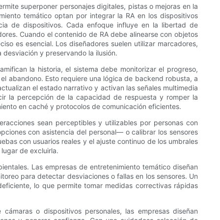
rmite superponer personajes digitales, pistas o mejoras en la
miento temático optan por integrar la RA en los dispositivos
cia de dispositivos. Cada enfoque influye en la libertad de
eradores. Cuando el contenido de RA debe alinearse con objetos
iso es esencial. Los diseñadores suelen utilizar marcadores,
desviación y preservando la ilusión.
mifican la historia, el sistema debe monitorizar el progreso,
 o el abandono. Esto requiere una lógica de backend robusta, a
alizan el estado narrativo y activan las señales multimedia
cir la percepción de la capacidad de respuesta y romper la
miento en caché y protocolos de comunicación eficientes.
teracciones sean perceptibles y utilizables por personas con
pciones con asistencia del personal— o calibrar los sensores
uebas con usuarios reales y el ajuste continuo de los umbrales
lugar de excluirla.
mbientales. Las empresas de entretenimiento temático diseñan
oreo para detectar desviaciones o fallas en los sensores. Un
eficiente, lo que permite tomar medidas correctivas rápidas
e cámaras o dispositivos personales, las empresas diseñan