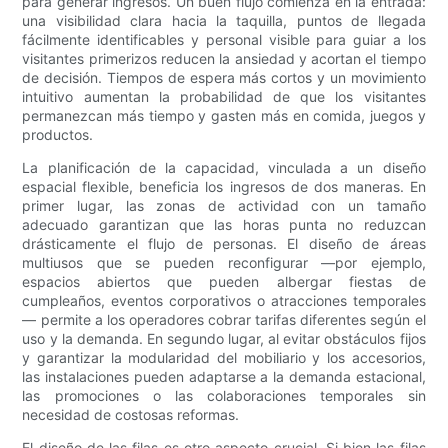
para generar ingresos. Un buen flujo comienza en la entrada:
una visibilidad clara hacia la taquilla, puntos de llegada
fácilmente identificables y personal visible para guiar a los
visitantes primerizos reducen la ansiedad y acortan el tiempo
de decisión. Tiempos de espera más cortos y un movimiento
intuitivo aumentan la probabilidad de que los visitantes
permanezcan más tiempo y gasten más en comida, juegos y
productos.
La planificación de la capacidad, vinculada a un diseño
espacial flexible, beneficia los ingresos de dos maneras. En
primer lugar, las zonas de actividad con un tamaño
adecuado garantizan que las horas punta no reduzcan
drásticamente el flujo de personas. El diseño de áreas
multiusos que se pueden reconfigurar —por ejemplo,
espacios abiertos que pueden albergar fiestas de
cumpleaños, eventos corporativos o atracciones temporales
— permite a los operadores cobrar tarifas diferentes según el
uso y la demanda. En segundo lugar, al evitar obstáculos fijos
y garantizar la modularidad del mobiliario y los accesorios,
las instalaciones pueden adaptarse a la demanda estacional,
las promociones o las colaboraciones temporales sin
necesidad de costosas reformas.
El diseño de las filas es otro aspecto crucial. Si bien las filas