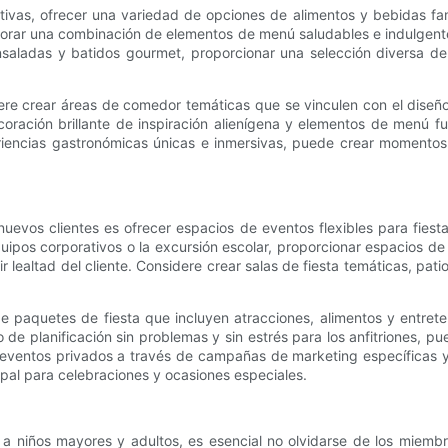
ivas, ofrecer una variedad de opciones de alimentos y bebidas fam
orar una combinación de elementos de menú saludables e indulgentes 
nsaladas y batidos gourmet, proporcionar una selección diversa d
e crear áreas de comedor temáticas que se vinculen con el diseño 
oración brillante de inspiración alienígena y elementos de menú fu
eriencias gastronómicas únicas e inmersivas, puede crear momento
nuevos clientes es ofrecer espacios de eventos flexibles para fiest
ipos corporativos o la excursión escolar, proporcionar espacios d
ealtad del cliente. Considere crear salas de fiesta temáticas, patio
 paquetes de fiesta que incluyen atracciones, alimentos y entret
o de planificación sin problemas y sin estrés para los anfitriones, 
de eventos privados a través de campañas de marketing específicas 
ipal para celebraciones y ocasiones especiales.
 a niños mayores y adultos, es esencial no olvidarse de los miemb