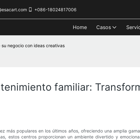
@esacart.com
+086-18024817006
Home
Casos
Servi
e su negocio con ideas creativas
etenimiento familiar: Transfo
vez más populares en los últimos años, ofreciendo una amplia gama 
asas, estos centros proporcionan un ambiente divertido y emocio