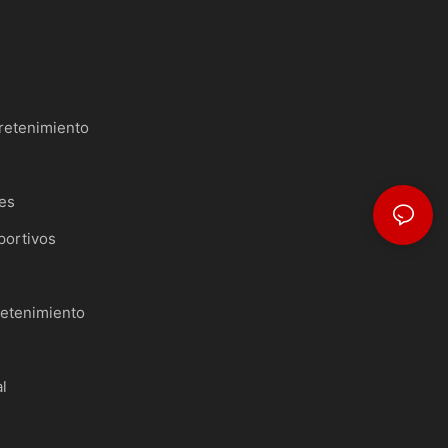
retenimiento
les
portivos
retenimiento
l