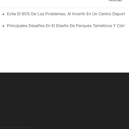
 La Construcción Del Reino Infantil Modoqi De Wuhan, De 13.000 Met
Evite El 90% De Los Problemas: Al Invertir En Un Centro Deportiv
ento Con Más De 60 Emocionantes Atracciones.
co
Principales Desafíos En El Diseño De Parques Temáticos Y Cómo