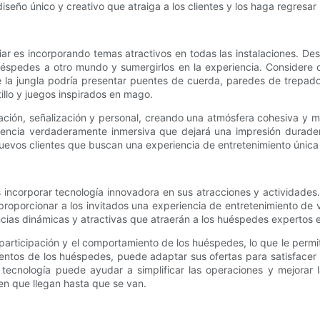
seño único y creativo que atraiga a los clientes y los haga regresar
iar es incorporando temas atractivos en todas las instalaciones. De
huéspedes a otro mundo y sumergirlos en la experiencia. Considere
 la jungla podría presentar puentes de cuerda, paredes de trepado
illo y juegos inspirados en mago.
ción, señalización y personal, creando una atmósfera cohesiva y m
riencia verdaderamente inmersiva que dejará una impresión durade
nuevos clientes que buscan una experiencia de entretenimiento únic
 incorporar tecnología innovadora en sus atracciones y actividades.
oporcionar a los invitados una experiencia de entretenimiento de v
iencias dinámicas y atractivas que atraerán a los huéspedes expertos 
participación y el comportamiento de los huéspedes, lo que le permit
amientos de los huéspedes, puede adaptar sus ofertas para satisface
la tecnología puede ayudar a simplificar las operaciones y mejorar 
n que llegan hasta que se van.