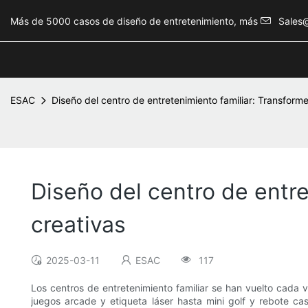
Más de 5000 casos de diseño de entretenimiento, más
Sales
ESAC
Diseño del centro de entretenimiento familiar: Transform
Diseño del centro de entr
creativas
2025-03-11
ESAC
117
Los centros de entretenimiento familiar se han vuelto cada 
juegos arcade y etiqueta láser hasta mini golf y rebote c