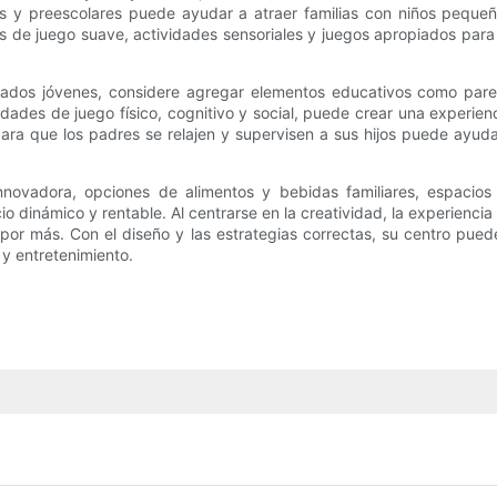
s y preescolares puede ayudar a atraer familias con niños peque
as de juego suave, actividades sensoriales y juegos apropiados para
vitados jóvenes, considere agregar elementos educativos como par
dades de juego físico, cognitivo y social, puede crear una experienc
a que los padres se relajen y supervisen a sus hijos puede ayuda
 innovadora, opciones de alimentos y bebidas familiares, espacios
o dinámico y rentable. Al centrarse en la creatividad, la experienci
or más. Con el diseño y las estrategias correctas, su centro pue
 y entretenimiento.