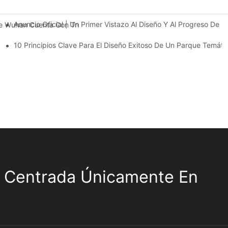
Anuncio Oficial | Un Primer Vistazo Al Diseño Y Al Progreso De
 De Wuhan Cuenta Con Tres Plantas De Instalaciones De Entretenimi
10 Principios Clave Para El Diseño Exitoso De Un Parque Temáti
 Centrada Únicamente En