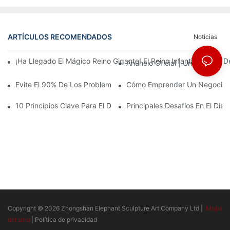
ARTÍCULOS RECOMENDADOS
Noticias
¡Ha Llegado El Mágico Reino Gigante! El Reino Infantil Modoqi
Anuncio Oficial | Un Primer Vi
Evite El 90% De Los Problemas: Al Invertir En Un Centro Deporti
Cómo Emprender Un Negocio De
10 Principios Clave Para El Diseño Exitoso De Un Parque Temáti
Principales Desafíos En El Di
Copyright © 2026 Zhongshan Elephant Sculpture Art Company Ltd |
Mapa
del sitio
|
Política de privacidad