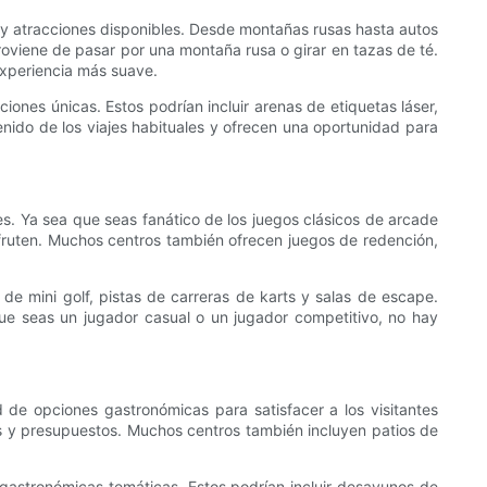
 y atracciones disponibles. Desde montañas rusas hasta autos
oviene de pasar por una montaña rusa o girar en tazas de té.
experiencia más suave.
ones únicas. Estos podrían incluir arenas de etiquetas láser,
enido de los viajes habituales y ofrecen una oportunidad para
les. Ya sea que seas fanático de los juegos clásicos de arcade
fruten. Muchos centros también ofrecen juegos de redención,
e mini golf, pistas de carreras de karts y salas de escape.
que seas un jugador casual o un jugador competitivo, no hay
 de opciones gastronómicas para satisfacer a los visitantes
s y presupuestos. Muchos centros también incluyen patios de
 gastronómicas temáticas. Estos podrían incluir desayunos de