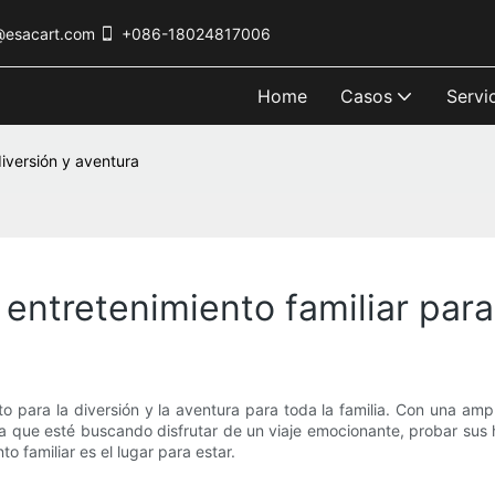
@esacart.com
+086-18024817006
Home
Casos
Servi
diversión y aventura
entretenimiento familiar para
cto para la diversión y la aventura para toda la familia. Con una am
a que esté buscando disfrutar de un viaje emocionante, probar sus
o familiar es el lugar para estar.