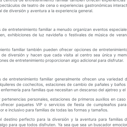
ectáculos de teatro de cena o experiencias gastronómicas interact
de diversión y aventura a la experiencia general.
 de entretenimiento familiar a menudo organizan eventos especiales 
, exhibiciones de luz navideña o festivales de música de veran
ento familiar también pueden ofrecer opciones de entretenimiento 
l de diversión y hacen que cada visita al centro sea única y mem
nes de entretenimiento proporcionan algo adicional para disfrutar.
 de entretenimiento familiar generalmente ofrecen una variedad d
alquileres de cochecitos, estaciones de cambio de pañales y baño
nfermería para familias que necesitan un descanso del ajetreo y el b
 pertenencias personales, estaciones de primeros auxilios en cas
frecer paquetes VIP o servicios de fiesta de cumpleaños para 
 e inclusivo para familias de todas las formas y tamaños.
 el destino perfecto para la diversión y la aventura para famili
 algo para que todos disfruten. Ya sea que sea un buscador emocio