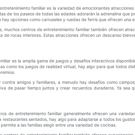
ntretenimiento familiar es la variedad de emocionantes atracciones
s de los paseos de todas las edades adorarán la adrenalina que pr
 hay opciones como carruseles y ruedas de ferris que ofrecen una 
, muchos centros de entretenimiento familiar también ofrecen atracci
da de rocas interiores. Estas atracciones ofrecen un descanso bienv
amiliar es la amplia gama de juegos y desafíos interactivos disponib
 como los juegos de realidad virtual, hay algo para que todos dis
premios.
 contra amigos y familiares, a menudo hay desafíos como campos d
tiva de pasar tiempo juntos y crear recuerdos duraderos. Ya sea 
tros de entretenimiento familiar generalmente ofrecen una variedad
a restaurantes sentados, hay algo para adaptarse a todos los gusto
ermite a las familias elegir entre una variedad de cocinas.
 centros de entretenimiento familiar también ofrecen experiencias