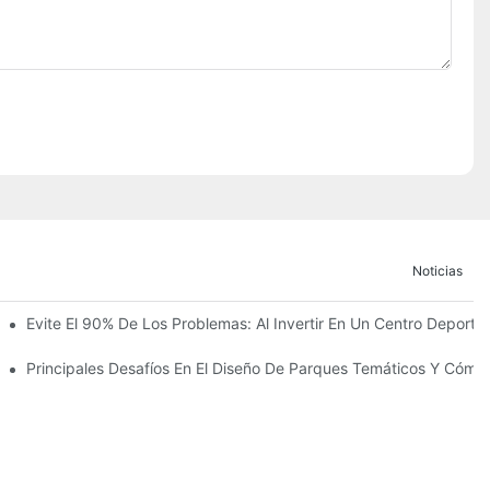
Noticias
 La Construcción Del Reino Infantil Modoqi De Wuhan, De 13.000 Met
Evite El 90% De Los Problemas: Al Invertir En Un Centro Deportiv
ento Con Más De 60 Emocionantes Atracciones.
co
Principales Desafíos En El Diseño De Parques Temáticos Y Cómo