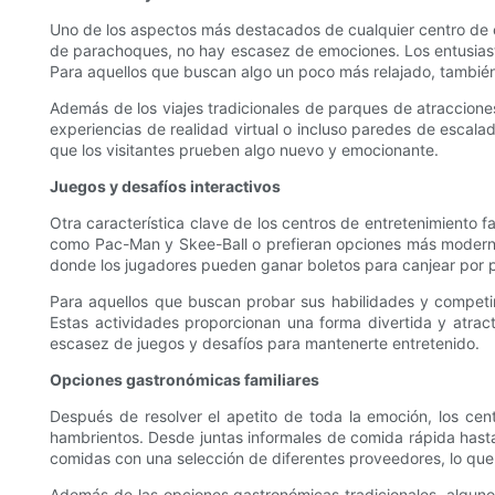
Uno de los aspectos más destacados de cualquier centro de e
de parachoques, no hay escasez de emociones. Los entusiasta
Para aquellos que buscan algo un poco más relajado, también
Además de los viajes tradicionales de parques de atracciones
experiencias de realidad virtual o incluso paredes de escala
que los visitantes prueben algo nuevo y emocionante.
Juegos y desafíos interactivos
Otra característica clave de los centros de entretenimiento f
como Pac-Man y Skee-Ball o prefieran opciones más modernas
donde los jugadores pueden ganar boletos para canjear por 
Para aquellos que buscan probar sus habilidades y competir
Estas actividades proporcionan una forma divertida y atrac
escasez de juegos y desafíos para mantenerte entretenido.
Opciones gastronómicas familiares
Después de resolver el apetito de toda la emoción, los cen
hambrientos. Desde juntas informales de comida rápida hast
comidas con una selección de diferentes proveedores, lo que p
Además de las opciones gastronómicas tradicionales, algunos