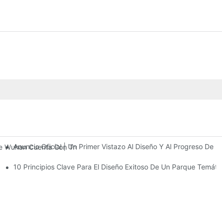
Anuncio Oficial | Un Primer Vistazo Al Diseño Y Al Progreso De
 De Wuhan Cuenta Con Tres Plantas De Instalaciones De Entretenimi
10 Principios Clave Para El Diseño Exitoso De Un Parque Temáti