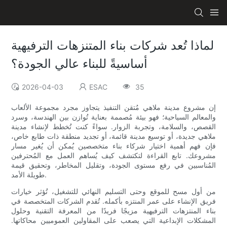
لماذا تُعد شركات بناء المتنزهات الترفيهية
أساسيةً للبناء عالي الجودة؟
2026-04-03
ESAC
35
إن مشروع مدينة ملاهي مُتقن التنفيذ يتجاوز مجرد مجموعة الألعاب
والمعالم السياحية؛ فهو بيئة مُصممة بعناية تُوازن بين الهندسة، وسرد
القصص، والسلامة، وتجربة الزوار. سواءً كنت تُخطط لإنشاء مدينة
ملاهي جديدة، أو توسيع مدينة قائمة، أو تجديد منطقة ذات طابع خاص،
فإن فهم أهمية اختيار شركاء بناء متخصصين يُمكن أن يُغير مسار
مشروعك. تابع القراءة لتكتشف كيف يُساهم العمل مع المُحترفين
المُناسبين في رفع مستوى الجودة، وتقليل المخاطر، وتحقيق قيمة
طويلة الأمد.
من أول مسح للموقع وحتى التسليم النهائي للتشغيل، تُؤثر خيارات
فريق الإنشاء على عمر المنتزه بأكمله. تُقدم الشركات المتخصصة في
بناء المنتزهات الترفيهية مزيجًا فريدًا من المعرفة التقنية وحلول
المشكلات الإبداعية التي يصعب على المقاولين العموميين محاكاتها.