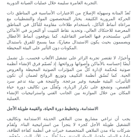
التجربة الغامرة سليمة خلال عمليات الصيانة الدورية.
تُعدّ المتانة وسهولة الإصلاح من الاعتبارات الأساسية في المناطق ذات
الحركة المرورية الكثيفة. يختار المتخصصون المواد والتشطيبات مع
مراعاة أنماط التآكل، باستخدام طلاءات مقاومة للتآكل في المناطق
المعرضة للاحتكاك العالي، وتحديد نقاط التثبيت أو التعزيز في الأماكن
التي ستُستخدم فيها العناصر التفاعلية. كما يتوقعون أنماط الأعطال
ويصممون بحيث يكون الاستبدال معياريًا، مما يسمح للفرق باستبدال
المكونات دون التأثير على البيئة المحيطة.
وأخيرًا، لا تقتصر تجربة الزائر على تشغيل الألعاب فحسب، بل تشمل
أيضًا إحساسه بالأماكن وأصواتها وروائحها. إذ تُصمّم فرق الإنشاء أنظمة
صوتية مُحكمة لإدارة كلٍّ من المؤثرات الصوتية المحيطة والعروض
الحية. كما تُنسّق أنظمة التكييف وتوزيع الروائح لضمان أن تكون
التأثيرات البيئية طبيعية وغير مزعجة. والنتيجة هي بيئة تدعم سرد
القصص، وتشجع على تكرار الزيارة، وتُقلّل من تكاليف دورة حياة
المكان من خلال الموازنة بين الجانب الفني واستراتيجيات الإنشاء
العملية.
الاستدامة، وتخطيط دورة الحياة، والقيمة طويلة الأجل
يجب أن تراعي مشاريع مدن الملاهي الحديثة الاستدامة وتكاليف
التشغيل طويلة الأجل كجزء لا يتجزأ من استراتيجية البناء. وتُقدّم
شركات بناء مدن الملاهي المتخصصة خبرات في أنظمة كفاءة الطاقة،
وإدارة المياه، واختيار المواد المتينة، مما يُقلّل من الأثر البيئي ويُخفّض