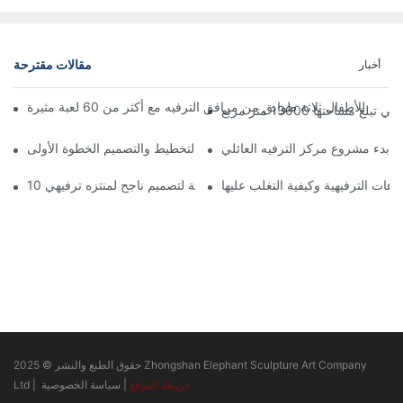
مقالات مقترحة
أخبار
تها 13000 متر مربع
ة بدء مشروع مركز الترفيه العائلي
زهات الترفيهية وكيفية التغلب عليها
10 مبادئ أساسية لتصميم ناجح لمنتزه ترفيهي
حقوق الطبع والنشر © 2025 Zhongshan Elephant Sculpture Art Company
خريطة الموقع
|
سياسة الخصوصية
Ltd |