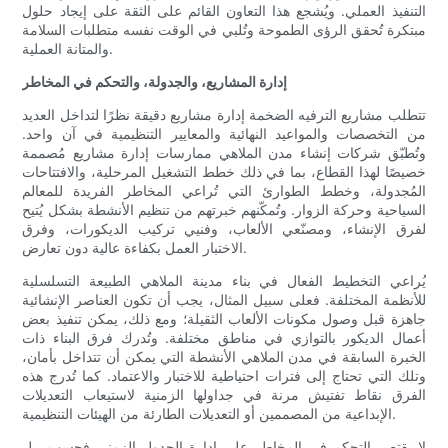
التنفيذ العملي. ويُشجع هذا التعاون القائم على الثقة على إيجاد حلول
مبتكرة تُحقق الرؤى الطموحة وتُلبي في الوقت نفسه متطلبات السلامة
والمتانة العملية.
إدارة المشاريع، والجدولة، والتحكم في المخاطر
تتطلب مشاريع الترفيه الضخمة إدارة مشاريع دقيقة نظرًا لتداخل العديد
من التخصصات والمواعيد النهائية والمعايير التنظيمية في آن واحد.
وتُطبّق شركات إنشاء مدن الملاهي ممارسات إدارة مشاريع مُصممة
خصيصًا لهذا القطاع، بما في ذلك خطط التشغيل المرحلية، والافتتاحات
المُجدولة، وخطط الطوارئ التي تُراعي المخاطر الفريدة للمعالم
السياحية وحركة الزوار. وتُمكّنهم خبرتهم من تنظيم الأنشطة بشكل يُتيح
لفرق الإنشاء، ومصنّعي الألعاب، وفنيي تركيب الديكورات، وفرق
الاختبار العمل بكفاءة عالية دون تعارض.
يُراعي التخطيط الفعال في بناء مدينة الملاهي الطبيعة التسلسلية
للأنظمة المختلفة. فعلى سبيل المثال، يجب أن تكون العناصر الإنشائية
جاهزة قبل وصول مكونات الألعاب الثقيلة؛ ومع ذلك، يمكن تنفيذ بعض
أعمال الديكور بالتوازي في مناطق مختلفة. وتُدرك فرق البناء ذات
الخبرة السابقة في مدن الملاهي الأنشطة التي يمكن أن تتداخل بأمان،
وتلك التي تحتاج إلى فترات احتياطية للاختبار والاعتماد. كما تُدرج هذه
الفرق نقاط تفتيش مرنة في جداولها الزمنية لاستيعاب التعديلات
الإبداعية من المصممين أو التعديلات الطارئة من الهيئات التنظيمية.
لا يقتصر التحكم في المخاطر على إدارة الجدول الزمني فحسب، بل