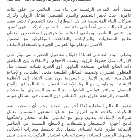
يتمثل أحد الأهداف الرئيسية في بناء مدن الملاهي في خلق بيئات
غامرة، حيث يُحفز التصميم والسرد القصصي تفاعل الزوار. وتُدرك
شركات البناء المتخصصة في هذا القطاع أن دقة التصميم لا تعتمد فقط
على الجماليات، بل أيضاً على دقة تقنيات التصنيع والتركيب. فهي تُنسق
بين فناني المناظر، وصانعي الدعائم، والحرفيين المتخصصين لضمان
تطابق التشطيبات، والتركيبات، والتفاعلات الميكانيكية مع التصميم
الأصلي، ومقاومتها للعوامل الجوية والاستخدام المكثف.
يتطلب البناء التفاعلي اهتمامًا دقيقًا بالتفاصيل الصغيرة التي تؤثر على
الإدراك، مثل خطوط الرؤية، ونسب الأحجام، والانتقالات بين المناطق
ذات الطابع الخاص. يستخدم البناؤون ذوو الخبرة تقنيات عملية، مثل
المنظور القسري، وتصميم المناظر الطبيعية متعدد الطبقات، والإضاءة
المتكاملة، لتعزيز الإشارات السردية دون لفت الانتباه إلى الأنظمة
الإنشائية. ويتعاونون مع الفرق الإبداعية لضمان إخفاء المرافق وألواح
الوصول، وتوافق فواصل الواجهات مع التصميم المعماري، واستخدام
الصوت والرائحة بطرق تعزز الانغماس دون التسبب في مشاكل صيانة.
تُضيف المعالم التفاعلية بُعدًا آخر من التعقيد. يجب أن تستجيب هذه
المكونات بكفاءة عالية للزوار مع تحملها التشغيل المستمر. تعمل
شركات الإنشاءات بتعاون وثيق مع مُكاملِي أنظمة التحكم ومُصنِّعيها
لدمج أجهزة الاستشعار والمُشغِّلات والأسطح اللمسية في العناصر
الجمالية بطرق قابلة للصيانة. يشمل ذلك تخطيط مسارات الأسلاك،
وتسهيل الوصول للصيانة، واستراتيجيات استبدال المكونات، بحيث تبقى