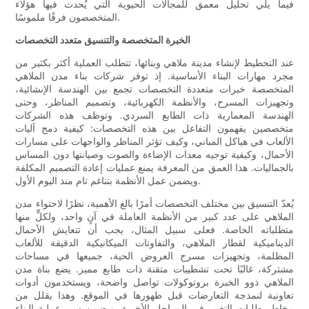
فيما يلي تحليل معمق للمجالات الحيوية التي يُحدث فيها هؤلاء
المتخصصون فرقًا ملموسًا.
الخبرة المتخصصة والتنسيق متعدد التخصصات
عند التخطيط لإنشاء مدينة ملاهي وبنائها، تتطلب العملية أكثر بكثير من
مجرد مهارات البناء الأساسية. إذ توفر شركات بناء مدن الملاهي
المتخصصة خبرات متعددة التخصصات تجمع بين الهندسة الإنشائية،
وتجهيزات المسرح، والأنظمة الكهربائية، وتصميم المناظر، وحتى
الهندسة المعمارية ذات الطابع السردي. وتوظف هذه الشركات
متخصصين يفهمون التفاعل بين هذه التخصصات: كيفية دمج آليات
الألعاب في هياكل المباني، وكيف تؤثر المناظر والواجهات على مسارات
الأحمال، وكيفية توجيه معدات الإضاءة والصوت وصيانتها دون المساس
بالجماليات. هذا العمق من المعرفة يمنع عمليات إعادة التصميم المكلفة
ويضمن عمل الأنظمة بتناغم تام منذ اليوم الأول.
يُعدّ التنسيق بين مختلف التخصصات أمرًا بالغ الأهمية، نظرًا لاحتواء مدن
الملاهي على عدد كبير من الأنظمة العاملة في آنٍ واحد، ولكلٍّ منها
متطلباته الخاصة. فعلى سبيل المثال، يجب أن تتعايش الأحمال
الديناميكية لقطار الملاهي، والتفاوتات الميكانيكية الدقيقة للألعاب
المظلمة، وتجهيزات مسرح العروض الحية، جميعها في مساحات
مشتركة، غالبًا تحت تشطيبات متقنة ذات طابع مميز. يضع بناة مدن
الملاهي ذوو الخبرة بروتوكولات تواصل واضحة، ويستخدمون أدوات
تعاونية لنمذجة التعارضات قبل ظهورها في الموقع. وهذا يقلل من
مخاطر طلبات التغيير في المراحل الأخيرة، ويضمن سير عملية البناء