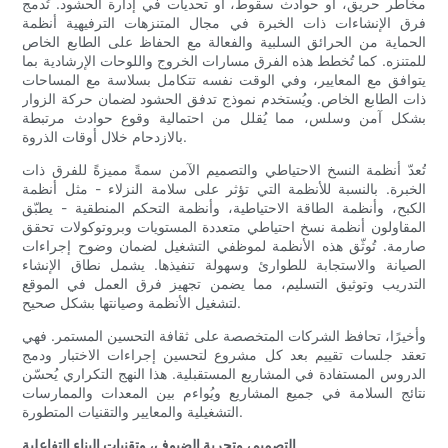
مخاطر حريق، أو حوادث سقوط، أو تحديات في إدارة الحشود. تُدمج
فرق الإنشاءات ذات الخبرة في مجال المتنزهات الترفيهية أنظمة
الحماية من الحرائق السلبية والفعالة مع الحفاظ على الطابع الخاص
للمتنزه. كما تُخطط هذه الفرق مسارات الخروج واللوحات الإرشادية بما
يتوافق مع المعايير، وفي الوقت نفسه تتكامل بسلاسة مع المساحات
ذات الطابع الخاص. ويُستخدم نموذج تدفق الحشود لضمان حركة الزوار
بشكل آمن وسلس، مما يُقلل من احتمالية وقوع حوادث مرتبطة
بالازدحام خلال أوقات الذروة.
تُعدّ أنظمة النسخ الاحتياطي والتصميم الآمن سمةً مميزةً للفرق ذات
الخبرة. بالنسبة للأنظمة التي تؤثر على سلامة النزلاء - مثل أنظمة
الكبح، وأنظمة الطاقة الاحتياطية، وأنظمة التحكم المنطقية - يطبّق
المقاولون أنظمة نسخ احتياطي متعددة المستويات وبروتوكولات تحقق
صارمة. تُوثّق هذه الأنظمة لموظفي التشغيل لضمان وضوح إجراءات
الصيانة والاستجابة للطوارئ وسهولة تنفيذها. يشمل نطاق الإنشاء
التدريب وتوثيق التسليم، مما يضمن تجهيز فرق العمل في الموقع
لتشغيل الأنظمة وصيانتها بشكل صحيح.
وأخيرًا، تحافظ الشركات المتخصصة على ثقافة التحسين المستمر. فهي
تعقد جلسات تقييم بعد كل مشروع لتحسين إجراءات الاختبار ودمج
الدروس المستفادة في المشاريع المستقبلية. هذا النهج التكراري يُحسّن
نتائج السلامة في جميع المشاريع ويُواءم بين المعدات والممارسات
التشغيلية والمعايير والتقنيات المتطورة.
التصميم، وتجربة الضيوف، وتقنيات البناء التفاعلية