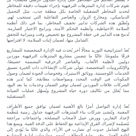
تقوم شركات إدارة المتنزهات الترفيهية بإجراء تقييمات دقيقة للمخاطر
لتحديد المخاطر التشغيلية الخاصة بكل منطقة جذب، مثل التحميل
الديناميكي، ومخارج الزوار، والعناصر التفاعلية التي تستجيب لهم.
وتُطبّق هذه الشركات تدابير تخفيف المخاطر، بما في ذلك أنظمة
السلامة الاحتياطية، وأنظمة التحكم الآمنة، وبرامج الاختبار الصارمة.
تُدمج هذه التدابير في خطة المشروع مع تخصيص وقت وميزانية للتحقق
الشامل منها، لضمان إثبات السلامة، لا افتراضها.
تُعدّ استراتيجية التوريد مجالًا آخر يُحدث فيه الإدارة المتخصصة للمشاريع
فرقًا ملموسًا. غالبًا ما تتضمن مشاريع المتنزهات الترفيهية موردين
دوليين لأنظمة الألعاب، والعناصر الزخرفية المصممة خصيصًا،
والإلكترونيات المتخصصة. تتولى شركات الإنشاءات ذات الخبرة تنسيق
الخدمات اللوجستية، ووثائق الاستيراد، وفحوصات الجودة لضمان وصول
المكونات في الوقت المحدد وبمواصفات مطابقة. كما تُدير هذه
الشركات علاقات الموردين لضمان توفير الضمان وخدمات ما بعد البيع،
مما يُقلل من تكاليف دورة حياة المشروع ويُسهّل عمليات الصيانة
المستقبلية.
تُعدّ إدارة التواصل أمرًا بالغ الأهمية لضمان توافق جميع الأطراف
المعنية. وتُنشئ شركات بناء المتنزهات الترفيهية جداول زمنية مُنظّمة
لإعداد التقارير، وورش عمل لأصحاب المصلحة، واجتماعات مراجعة
مُصمّمة لإشراك الفرق الإبداعية مع الحفاظ على الدقة الفنية. ويمنع هذا
النهج الشامل حدوث أي تضارب في الآراء، والذي غالبًا ما يُؤدي إلى
إعادة العمل. وفي نهاية المطاف، تُسهم ممارسات إدارة المشاريع