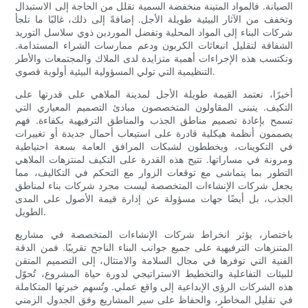
الصيانة. فالمواد المتينة منخفضة السمية تقلل من الحاجة إلى الاستبدال
وتخفف من الآثار البيئية طويلة الأجل. إضافةً إلى ذلك، غالبًا ما تلجأ
شركات البناء إلى المواد المحلية وتفضل الموردين ذوي سلاسل التوريد
الشفافة لتقليل انبعاثات الكربون ودعم ممارسات الشراء المستدامة.
وتكتسب هذه الإجراءات أهمية متزايدة لدى الملاك والمجتمعات والأطر
التنظيمية التي تولي المسؤولية البيئية أولوية قصوى.
أخيرًا، تعتمد القيمة طويلة الأجل لمدينة الملاهي على قدرتها على
التكيف. يتبنى المقاولون المتخصصون مبادئ التصميم المعياري التي
تسمح بإعادة تصميم مناطق الجذب والمناطق الترفيهية بكفاءة. فهم
يصممون أنظمة هيكلية قادرة على استيعاب أحمال جديدة أو تغييرات
في التكوينات، ويخططون لشبكات المرافق العامة بسعة احتياطية
ومرونة في مساراتها. تتيح هذه القدرة على التكيف لمنتزهات الملاهي
التطور بما يتماشى مع توقعات الزوار مع التحكم في التكاليف، مما
يجعل شركات الإنشاءات المتخصصة ليست مجرد شركات بناء لمناطق
الجذب، بل أيضًا جهات مسؤولة عن إدارة قيمة الأصول على المدى
الطويل.
باختصار، يؤثر انخراط شركات الإنشاءات المتخصصة في مشاريع
المتنزهات الترفيهية على جميع جوانب البناء الناجح تقريبًا. فمن الدقة
الفنية التي توفرها في مجال السلامة والامتثال، إلى التصميم المتقن
للبيئات التفاعلية والتخطيط الاستراتيجي لدورة حياة المشروع، تُحوّل
هذه الشركات الرؤى الإبداعية إلى واقع عملي. وتُسهم خبرتها المتكاملة
في تقليل المخاطر، والحفاظ على سير المشاريع وفق الجدول الزمني