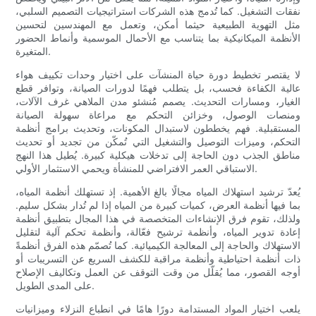
نفقات التشغيل. كما تُدمج هذه الشركات استراتيجيات التصميم السلبي،
مثل التهوية الطبيعية حيثما أمكن، وتعمل مع المهندسين لتحسين
الأنظمة الميكانيكية بما يتناسب مع الأحمال الموسمية وأنماط الحضور
المتغيرة.
لا يقتصر تخطيط دورة حياة المنشآت على اختيار وحدات تكييف هواء
عالية الكفاءة فحسب، بل يتطلب فهمًا لدورات الصيانة، وتوافر قطع
الغيار، ومسارات التحديث. يصمم مُنشئو مدن الملاهي غرف الآلات،
ومنصات الوصول، وخزائن التحكم مع مراعاة سهولة الصيانة
المستقبلية. فهم يخططون لاستبدال المكونات، وتحديث برامج أنظمة
التحكم، وميزات التوصيل والتشغيل التي تُمكّن من تجديد أو تحديث
مناطق الجذب دون الحاجة إلى تدخلات هيكلية كبيرة. يُطيل هذا النهج
الاستباقي العمر الافتراضي للمنشأة ويحمي الاستثمار الأولي.
يُعدّ ترشيد استهلاك المياه مجالًا بالغ الأهمية. إذ تستهلك أنظمة المياه،
بما فيها أنظمة العرض، كميات كبيرة من المياه إذا لم تُدار بشكل سليم.
ولذلك، تقوم فرق الإنشاءات المتخصصة في هذا المجال بتطبيق أنظمة
إعادة تدوير المياه، وأنظمة ترشيح فعّالة، وأنظمة تحكم آلية لتقليل
الاستهلاك والحاجة إلى المعالجة الكيميائية. كما تُصمّم هذه الفرق أنظمةً
ذات أنظمة احتياطية وأنظمة مراقبة للكشف السريع عن التسريبات أو
أوجه القصور، مما يُقلّل من وقت التوقف عن العمل وتكاليف الإصلاح
على المدى الطويل.
يلعب اختيار المواد المستدامة دورًا هامًا في انطباع النزلاء وميزانيات