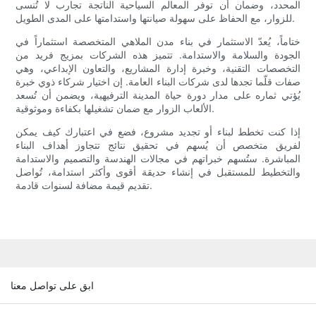
المحدد، وضمان أن توفر المعالم السياحية الناتجة تجارب لا تُنسى
للزوار، مع الحفاظ على سهولة صيانتها واستدامتها على المدى الطويل.
ختاماً، يُعدّ الاستثمار في بناء مدن الملاهي المتخصصة استثماراً في
الجودة والسلامة والاستدامة. تتميز هذه الشركات بمزيج فريد من
التخصصات التقنية، وخبرة إدارة المشاريع، والتعاون الإبداعي، وهي
صفات قلّما تجدها لدى شركات البناء العامة. إن اختيار شركاء ذوي خبرة
يُؤتي ثماره على مدار دورة حياة المدينة الترفيهية، ويضمن أن تُسعد
الألعاب الزوار مع ضمان تشغيلها بكفاءة وموثوقية.
إذا كنت تخطط لبناء أو تجديد مشروع، فضع في اعتبارك كيف يمكن
لفريق متخصص أن يُسهم في تحقيق نتائج تتجاوز أهداف البناء
المباشرة. ستُسهم خبراتهم في مجالات الهندسة والتصميم والاستدامة
والتخطيط للمستقبل في إنشاء حديقة أقوى وأكثر استدامة، تُواصل
تقديم قيمة مضافة لسنوات قادمة.
ابق على تواصل معنا