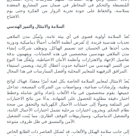
المُنضبطة والتحكم في المخاطر في ضمان سير المشاريع المعقدة
بسلاسة، والحفاظ على جودة تجربة الزوار من الفكرة وحتى يوم
الافتتاح.
السلامة والامتثال والتميز الهندسي
تُعدّ السلامة أولوية قصوى في أي بيئة عامة، وتُمثّل مدن الملاهي
تحديات هندسية فريدة. إذ تُفرض أنظمة الألعاب أحمالًا ديناميكية ودورية
يجب أخذها في الحسبان عند تصميم الهياكل. وتوظف شركات إنشاء
مدن الملاهي مهندسين متخصصين في هذه الحسابات، ويفهمون بدقة
تفاصيل الإجهاد والاهتزازات وأنظمة الأمان الاحتياطية. ويُقلّل هذا النوع
من التميز الهندسي من احتمالية حدوث أعطال كارثية، ويضمن استيفاء
المرافق الترفيهية للمعايير المحلية وأفضل الممارسات في هذا المجال.
يُعدّ الامتثال لمعايير السلامة الخاصة بكل لعبة أمرًا معقدًا. فهناك لوائح
وطنية، وإرشادات صناعية، ومواصفات من الشركات المصنعة، تتداخل
جميعها. يقوم متخصصون في بناء الألعاب بإعداد وثائق شاملة وخطط
اختبار دقيقة مطلوبة للحصول على الشهادة، بدءًا من نتائج الاختبارات
غير المتلفة وصولًا إلى حسابات الأحمال الكهربائية والتحقق من صحة
نظام التحكم. ويجرون اختبارات مرحلية تشمل اختبارات الأحمال الثابتة،
والتشغيل الديناميكي، وسيناريوهات التوقف الطارئ، مما يُثبت التشغيل
الآمن والمتسق في ظل ظروف متنوعة.
إلى جانب سلامة الهيكل والألعاب، قد تُشكل العناصر ذات الطابع الخاص