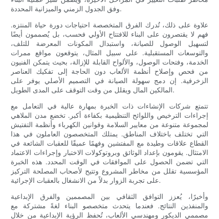
وفق الجدول الزمني والميزانية المحددة.
علاوة على ذلك، تُدرك الفرق المتخصصة احتياجات دورة حياة المنتزه.
فهم لا يقتصرون على البناء للافتتاح الأولي فحسب، بل يُصممون أيضًا
لتسهيل الوصول للصيانة، واستبدال المكونات المعرضة للتلف،
والتوسعات المستقبلية. على سبيل المثال، يتوقعون مواقع ممرات
الخدمة، وفتحات الوصول، والألواح القابلة للإزالة، بحيث يتمكن الفنيون
من فحص وإصلاح أنظمة الألعاب دون الحاجة إلى تفكيك العناصر
الزخرفية. إن دمج سهولة الصيانة في التصميم الأصلي يوفر على
المالكين المال ويقلل من وقت التوقف على المدى الطويل.
تتمتع شركات الإنشاءات ذات الخبرة بمهارة عالية في التعامل مع
إجراءات الترخيص واللوائح التنظيمية بكفاءة أكبر. تخضع مدن الملاهي
لمجموعة متنوعة من معايير السلامة وقوانين الكهرباء وأنظمة التفتيش
التي تختلف باختلاف المناطق. يمتلك المتخصصون العاملون في هذا
القطاع علاقات وطيدة مع المفتشين وفهمًا عميقًا للعقبات الشائعة في
الامتثال. يقومون بإعداد الوثائق وبروتوكولات الاختبار وإجراءات الاعتماد
التي تضمن الحصول على الموافقات في الوقت المحدد. هذه الخبرة
المؤسسية تقلل من مخاطر المشروع وتتيح لأصحاب المصلحة التركيز
على تجربة الزوار بدلاً من الانشغال بالعقبات الإجرائية.
وأخيرًا، يُعزز التوافق الثقافي بين المصممين والفرق الإبداعية
والمنفذين النتائج. فعندما يتحدث متخصصو البناء لغةً مشتركة مع
مصممي الديكور ومهندسي الألعاب، تُحفظ الرؤية الإبداعية من خلال