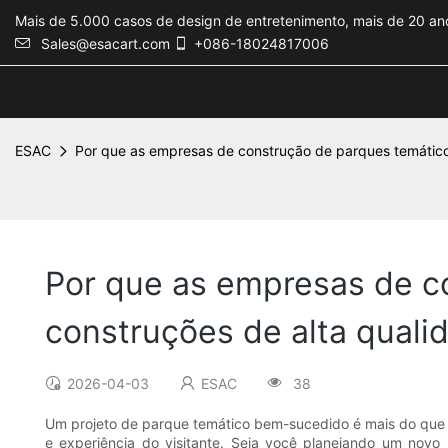
Mais de 5.000 casos de design de entretenimento, mais de 20 ano
Sales@esacart.com
+086-18024817006
ESAC
Por que as empresas de construção de parques temáticos
Por que as empresas de c
construções de alta quali
2026-04-03
ESAC
38
Um projeto de parque temático bem-sucedido é mais do que 
e experiência do visitante. Seja você planejando um novo