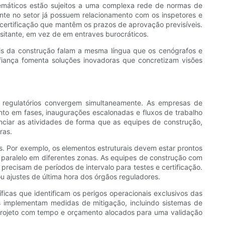
emáticos estão sujeitos a uma complexa rede de normas de
ente no setor já possuem relacionamento com os inspetores e
ertificação que mantêm os prazos de aprovação previsíveis.
isitante, em vez de em entraves burocráticos.
onais da construção falam a mesma língua que os cenógrafos e
fiança fomenta soluções inovadoras que concretizam visões
s regulatórios convergem simultaneamente. As empresas de
nto em fases, inaugurações escalonadas e fluxos de trabalho
enciar as atividades de forma que as equipes de construção,
ras.
. Por exemplo, os elementos estruturais devem estar prontos
 paralelo em diferentes zonas. As equipes de construção com
ecisam de períodos de intervalo para testes e certificação.
 ajustes de última hora dos órgãos reguladores.
icas que identificam os perigos operacionais exclusivos das
as implementam medidas de mitigação, incluindo sistemas de
 projeto com tempo e orçamento alocados para uma validação