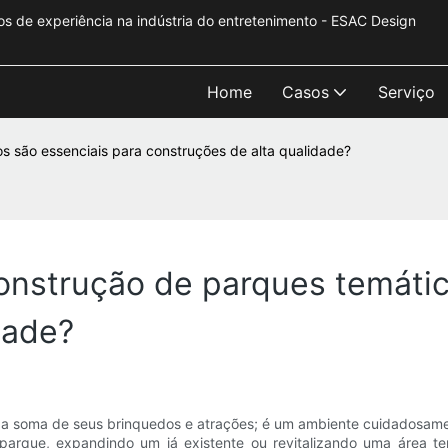
s de experiência na indústria do entretenimento - ESAC Design
Home
Casos
Serviço
 são essenciais para construções de alta qualidade?
onstrução de parques temátic
dade?
a soma de seus brinquedos e atrações; é um ambiente cuidadosament
 parque, expandindo um já existente ou revitalizando uma área te