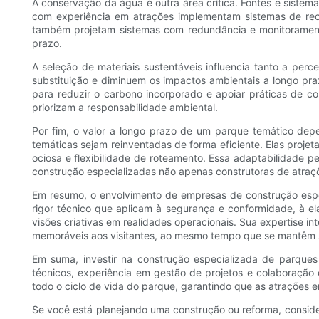
A conservação da água é outra área crítica. Fontes e sist
com experiência em atrações implementam sistemas de recir
também projetam sistemas com redundância e monitoramento
prazo.
A seleção de materiais sustentáveis ​​influencia tanto a p
substituição e diminuem os impactos ambientais a longo pra
para reduzir o carbono incorporado e apoiar práticas de c
priorizam a responsabilidade ambiental.
Por fim, o valor a longo prazo de um parque temático dep
temáticas sejam reinventadas de forma eficiente. Elas proje
ociosa e flexibilidade de roteamento. Essa adaptabilidade 
construção especializadas não apenas construtoras de atraç
Em resumo, o envolvimento de empresas de construção espe
rigor técnico que aplicam à segurança e conformidade, à e
visões criativas em realidades operacionais. Sua expertise 
memoráveis ​​aos visitantes, ao mesmo tempo que se mantêm s
Em suma, investir na construção especializada de parque
técnicos, experiência em gestão de projetos e colaboração c
todo o ciclo de vida do parque, garantindo que as atrações e
Se você está planejando uma construção ou reforma, consid