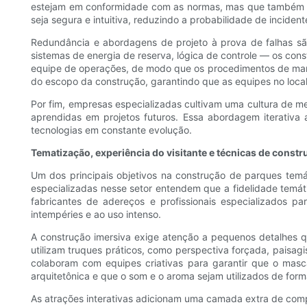
estejam em conformidade com as normas, mas que também se 
seja segura e intuitiva, reduzindo a probabilidade de inciden
Redundância e abordagens de projeto à prova de falhas s
sistemas de energia de reserva, lógica de controle — os co
equipe de operações, de modo que os procedimentos de manu
do escopo da construção, garantindo que as equipes no loca
Por fim, empresas especializadas cultivam uma cultura de mel
aprendidas em projetos futuros. Essa abordagem iterativa
tecnologias em constante evolução.
Tematização, experiência do visitante e técnicas de constr
Um dos principais objetivos na construção de parques temát
especializadas nesse setor entendem que a fidelidade temá
fabricantes de adereços e profissionais especializados p
intempéries e ao uso intenso.
A construção imersiva exige atenção a pequenos detalhes qu
utilizam truques práticos, como perspectiva forçada, paisag
colaboram com equipes criativas para garantir que o masc
arquitetônica e que o som e o aroma sejam utilizados de fo
As atrações interativas adicionam uma camada extra de comp