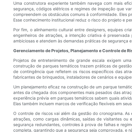
Uma construtora experiente também navega com mais efici
segurança, códigos elétricos e regimes de inspeção que var
compreendem os obstáculos comuns à conformidade. Eles pre
Esse conhecimento institucional reduz o risco do projeto e p
Por fim, o alinhamento cultural entre designers, equipes cr
engenheiros de atrações, a intenção criativa é preservad
ambiciosas e atendem às demandas práticas de segurança e 
Gerenciamento de Projetos, Planejamento e Controle de R
Projetos de entretenimento de grande escala exigem uma 
construção de parques temáticos trazem práticas de gestão 
de contingência que refletem os riscos específicos das atr
fabricantes de brinquedos, instaladores de cenários e equipe
Um planejamento eficaz na construção de um parque temático
antes da chegada dos componentes mais pesados ​​das atraçõ
experiência prévia em parques temáticos sabem quais ativid
Elas também incluem marcos de verificação flexíveis em seus
O controle de riscos vai além da gestão do cronograma. As 
atrações, como cargas dinâmicas, saídas de visitantes ou 
segurança redundantes, controles à prova de falhas e regi
completa, garantindo que a segurança seja comprovada, e n