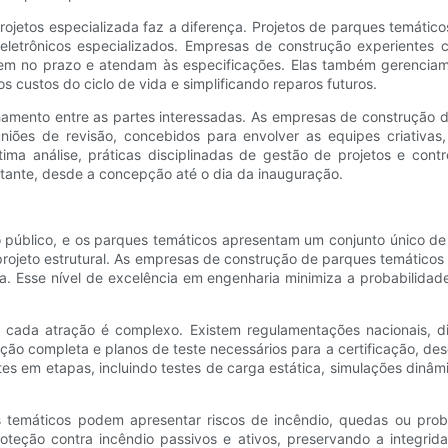
rojetos especializada faz a diferença. Projetos de parques temáti
 eletrônicos especializados. Empresas de construção experientes
em no prazo e atendam às especificações. Elas também gerenciam 
s custos do ciclo de vida e simplificando reparos futuros.
hamento entre as partes interessadas. As empresas de construção 
niões de revisão, concebidos para envolver as equipes criativas
ima análise, práticas disciplinadas de gestão de projetos e con
itante, desde a concepção até o dia da inauguração.
 público, e os parques temáticos apresentam um conjunto único de
projeto estrutural. As empresas de construção de parques temático
 Esse nível de excelência em engenharia minimiza a probabilidade
ada atração é complexo. Existem regulamentações nacionais, dire
ão completa e planos de teste necessários para a certificação, desd
testes em etapas, incluindo testes de carga estática, simulações di
os temáticos podem apresentar riscos de incêndio, quedas ou pro
teção contra incêndio passivos e ativos, preservando a integrida