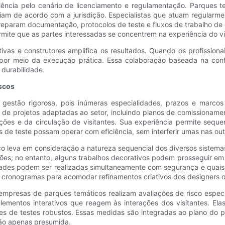
ência pelo cenário de licenciamento e regulamentação. Parques t
iam de acordo com a jurisdição. Especialistas que atuam regularm
param documentação, protocolos de teste e fluxos de trabalho de c
ermite que as partes interessadas se concentrem na experiência do v
iativas e construtores amplifica os resultados. Quando os profissi
a por meio da execução prática. Essa colaboração baseada na con
durabilidade.
iscos
gestão rigorosa, pois inúmeras especialidades, prazos e marco
de projetos adaptadas ao setor, incluindo planos de comissioname
ações e da circulação de visitantes. Sua experiência permite sequ
s de teste possam operar com eficiência, sem interferir umas nas out
 leva em consideração a natureza sequencial dos diversos sistemas
es; no entanto, alguns trabalhos decorativos podem prosseguir em
ades podem ser realizadas simultaneamente com segurança e quais pr
 cronogramas para acomodar refinamentos criativos dos designers ou
empresas de parques temáticos realizam avaliações de risco específ
elementos interativos que reagem às interações dos visitantes. El
mes de testes robustos. Essas medidas são integradas ao plano do
ão apenas presumida.