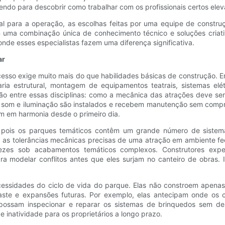
ndo para descobrir como trabalhar com os profissionais certos eleva
nal para a operação, as escolhas feitas por uma equipe de constru
 uma combinação única de conhecimento técnico e soluções criati
onde esses especialistas fazem uma diferença significativa.
ar
cesso exige muito mais do que habilidades básicas de construção. 
ia estrutural, montagem de equipamentos teatrais, sistemas elét
 entre essas disciplinas: como a mecânica das atrações deve ser 
 som e iluminação são instalados e recebem manutenção sem compr
m em harmonia desde o primeiro dia.
al, pois os parques temáticos contêm um grande número de siste
as tolerâncias mecânicas precisas de uma atração em ambiente fe
vezes sob acabamentos temáticos complexos. Construtores expe
ra modelar conflitos antes que eles surjam no canteiro de obras.
cessidades do ciclo de vida do parque. Elas não constroem apena
ste e expansões futuras. Por exemplo, elas antecipam onde os co
possam inspecionar e reparar os sistemas de brinquedos sem desm
 inatividade para os proprietários a longo prazo.