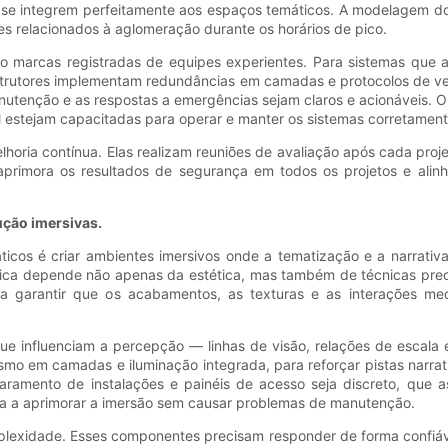
integrem perfeitamente aos espaços temáticos. A modelagem do flux
tes relacionados à aglomeração durante os horários de pico.
ão marcas registradas de equipes experientes. Para sistemas que
nstrutores implementam redundâncias em camadas e protocolos de ve
tenção e as respostas a emergências sejam claros e acionáveis. O
l estejam capacitadas para operar e manter os sistemas corretament
horia contínua. Elas realizam reuniões de avaliação após cada projet
 aprimora os resultados de segurança em todos os projetos e alin
ução imersivas.
icos é criar ambientes imersivos onde a tematização e a narrativa
tica depende não apenas da estética, mas também de técnicas preci
ara garantir que os acabamentos, as texturas e as interações m
e influenciam a percepção — linhas de visão, relações de escala e
ismo em camadas e iluminação integrada, para reforçar pistas narrat
aramento de instalações e painéis de acesso seja discreto, que
rma a aprimorar a imersão sem causar problemas de manutenção.
lexidade. Esses componentes precisam responder de forma confiável