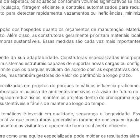
emas de espetáculos aquáticos consomem volumes significativos se 
culação, filtragem eficiente e controles automatizados para red
 para detectar rapidamente vazamentos ou ineficiências, minimiz
ercepção dos hóspedes quanto os orçamentos de manutenção. Materia
zo. Além disso, as construtoras geralmente priorizam materiais loc
ompras sustentáveis. Essas medidas são cada vez mais importante
ende da sua adaptabilidade. Construtoras especializadas incorpor
tam sistemas estruturais capazes de suportar novas cargas ou conf
permite que os parques evoluam de acordo com as expectativas dos 
ões, mas também gestoras do valor do patrimônio a longo prazo.
cializadas em projetos de parques temáticos influencia praticam
laboração minuciosa de ambientes imersivos e à visão de futuro no
integrada reduz riscos, mantém os projetos dentro do cronograma e g
ustentáveis ​​e fáceis de manter ao longo do tempo.
s temáticos é investir em qualidade, segurança e longevidade.
riativa que construtoras generalistas raramente conseguem igualar
ncantem os visitantes e operem de forma confiável e eficiente.
ere como uma equipe especializada pode moldar os resultados alé