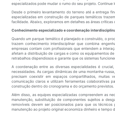
especializados pode mudar o rumo do seu projeto. Continue le
Desde o primeiro levantamento do terreno até a entrega fi
especializadas em construção de parques temáticos trazem
facilidade. Abaixo, exploramos em detalhes as áreas críticas 
Conhecimento especializado e coordenação interdisciplin
Quando um parque temático é planejado e construído, o pro
trazem conhecimento interdisciplinar que combina engenhar
empresas contam com profissionais que entendem a interação
afetam a distribuição de cargas e como os equipamentos de
retrabalhos dispendiosos e garante que os sistemas funcione
A coordenação entre as diversas especialidades é cruci
necessidades. As cargas dinâmicas de uma montanha-russa, 
precisam coexistir em espaços compartilhados, muitas 
comunicação claros e utilizam ferramentas colaborativas pa
construção dentro do cronograma e do orçamento previstos.
Além disso, as equipes especializadas compreendem as ne
manutenção, substituição de componentes sujeitos a desga
removíveis devem ser posicionados para que os técnicos 
manutenção ao projeto original economiza dinheiro e tempo de