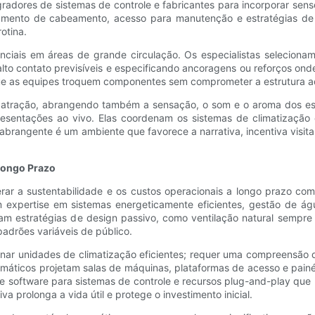
radores de sistemas de controle e fabricantes para incorporar senso
jamento de cabeamento, acesso para manutenção e estratégias de 
otina.
enciais em áreas de grande circulação. Os especialistas selecio
alto contato previsíveis e especificando ancoragens ou reforços on
 que as equipes troquem componentes sem comprometer a estrutura ao
da atração, abrangendo também a sensação, o som e o aroma dos e
esentações ao vivo. Elas coordenam os sistemas de climatização e
rangente é um ambiente que favorece a narrativa, incentiva visitas
 Longo Prazo
r a sustentabilidade e os custos operacionais a longo prazo com
 expertise em sistemas energeticamente eficientes, gestão de ág
am estratégias de design passivo, como ventilação natural sempre
rões variáveis ​​de público.
onar unidades de climatização eficientes; requer uma compreensão 
emáticos projetam salas de máquinas, plataformas de acesso e pain
de software para sistemas de controle e recursos plug-and-play q
 prolonga a vida útil e protege o investimento inicial.