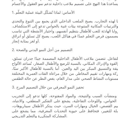
1. الأساس: لماذا تُشكّل البيئة عملية التعلّم
صًا لهذه التجارب. يصبح الملعب الداخلي الذي يجمع بين التنوع والتحدي
لترتيبات المكانية المتنوعة بيئات غنية بالحواس تدعو إلى الاستكشاف.
ا الهادئة للعب للأطفال بتنظيم أنفسهم، واختيار الأنشطة التي تناسب
المصممون فرص التعلم عمدًا في هياكل اللعب، يصبح كل تسلق أو انزلاق
أو لغز بمثابة إنجاز.
2. التصميم من أجل النمو البدني والصحة
التفاعل. تتضمن ملاعب الأطفال الداخلية المصممة جيدًا جدران تسلق،
وة والإدراك المكاني. بالنسبة للرضع والأطفال الصغار، تُساعد الألواح
والتنسيق المبكر بين اليد والعين. أما بالنسبة للأطفال الأكبر سنًا،
حركة ومهارات تقييم المخاطر. من خلال مراعاة الفئات العمرية المختلفة
3. تحفيز النمو المعرفي من خلال التصميم المرح
ومنشآت السبب والنتيجة، والمواد المفتوحة، كلها تدعو إلى التجريب
الحواس، واللوحات التفاعلية، يشجع على التفكير المنطقي، والانتباه،
صميم القصص، الخيال ومهارات السرد، حيث يبتكر الأطفال سيناريوهات،
ابلة للتغيير، فتحافظ على حيوية التحديات المعرفية، مما يشجع على
المشاركة المتكررة والتعلم التدريجي.