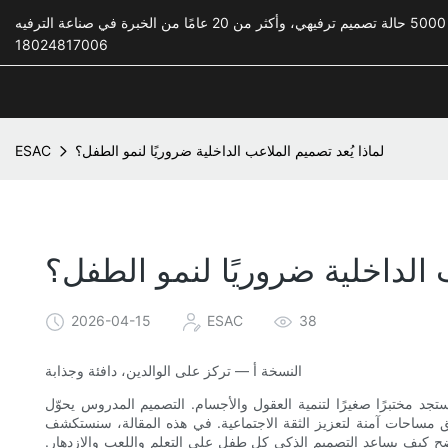
18024817006
لماذا يُعد تصميم الملاعب الداخلية ضروريًا لنمو الطفل؟
ESAC
 الداخلية ضروريًا لنمو الطفل؟
2026-04-15
ESAC
38
النسخة أ — تركز على الوالدين، دافئة وجذابة
د مختبرًا صغيرًا لتنمية العقول والأجسام. التصميم المدروس يحوّل
ق مساحات آمنة لتعزيز الثقة الاجتماعية. في هذه المقالة، سنستكشف
ضح كيف يساعد التصميم الذكي كل طفل على التعلم واللعب والازدهار.