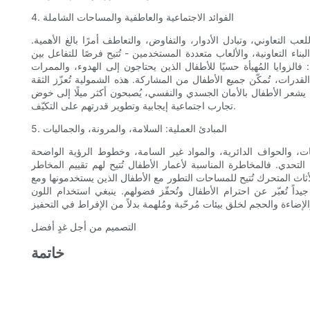
4. الفوائد الاجتماعية والعاطفية والمساحات الشاملة
للعب التعاوني، وتبادل الأدوار، والتفاوض، والتعاطف أمرًا بالغ الأهمية.
ء التعاونية، والألعاب متعددة المستخدمين - تُتيح فرصًا للتفاعل بين
 فالزوايا المُهيأة حسيًا للأطفال الذين يحتاجون إلى الهدوء، والممرات
قدرات، تُمكّن جميع الأطفال من المشاركة. هذه الشمولية تُعزّز الثقة
ندما يشعر الأطفال بالأمان الجسدي والنفسي، يُصبحون أكثر ميلًا إلى خوض
تجارب اجتماعية إيجابية وتطوير قدرتهم على التكيّف.
5. المبادئ العملية: السلامة، والمرونة، والجماليات
ت، والحواف الدائرية، والمواد غير السامة، وخطوط الرؤية الواضحة
التحدي. فالمخاطرة المناسبة لأعمار الأطفال تُتيح لهم تقييم المخاطر
أثاث المتحرك تُتيح للمساحات التطور مع الأطفال الذين يستخدمونها ومع
يداً تُعبّر عن احترام الأطفال وتُحفّز فضولهم. ينبغي استخدام اللون
التصميم من أجل غدٍ أفضل
خاتمة