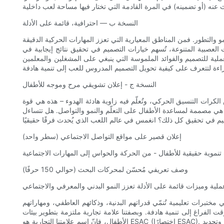
النسخة ب — احترافية، قائمة على الأدلة
 والتطور. فمن المناطق المعيارية التي تعزز المهارات الحركية الدقيقة
ت العصبية المتنوعة، تُسهم خيارات التصميم في تحقيق نتائج إيجابية في
العملية للتصميم والفوائد الملموسة التي ينبغي على المشغلين والمعلمين
النسخة ج - إعلان تشويقي مرح وموجه للأطفال
 الكرات التنسيق الحركي، وتُعلّم فيه زاوية هادئة الهدوء – هذه هي قوة
 هي مصممة لمساعدة الأطفال على التعلّم والنمو والتواصل. هل تتساءل
إعلان قصير على مواقع التواصل الاجتماعي (سطر واحد)
وصف تعريفي مُحسّن لمحركات البحث (حوالي 150 حرفًا)
ختبرات تعليمية تُنمّي قدراتهم البدنية، وذكائهم العاطفي، ومهاراتهم
 الفراغ إلى تنمية هادفة. وبصفتنا علامة تجارية ملتزمة بتطوير بيئات
الأطفال، فإنّ اسم علامتنا التجارية هو ESAC (اختصارًا ESAC). نتبنى فلسفة توجيهية تقوم على: اكتشاف العظمة من التفاصيل الصغيرة، وتحديد