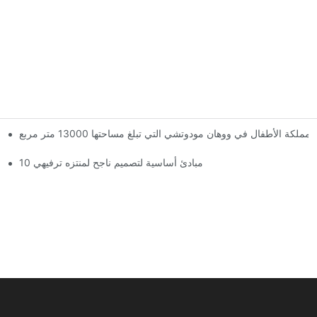
الأطفال في ووهان مودوتشي التي تبلغ مساحتها 13000 متر مربع
لقد وصلت المملكة العملاقة السحرية! تضم مملكة ووهان مودوتشي للأطفال ثلاثة طوابق من مرافق الترفيه مع أكثر من 60 لعبة مثيرة.
10 مبادئ أساسية لتصميم ناجح لمنتزه ترفيهي