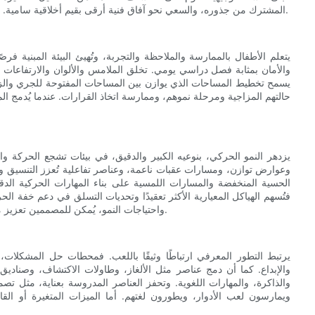
المشترك من جذوره، والسعي نحو آفاق فنية أرقى بقيم أخلاقية سامية. يساعدنا هذا النهج على تصميم ملاعب داخلية تدعم نمو العقول والأجسام.
يتعلم الأطفال بالممارسة والملاحظة والتجربة، وتُهيئ البيئة المبنية فر
والأمان بمثابة فصل دراسي يومي. تخلق الملامس والألوان والارتفاعات وا
يسمح تخطيط المساحات الذي يوازن بين المساحات المفتوحة للجري والزواي
حالتهم المزاجية ومرحلة نموهم، وممارسة اتخاذ القرارات. عندما يُدمج 
يزدهر النمو الحركي، بنوعيه الكبير والدقيق، في بيئات تشجع الحركة و
وعوارض توازن، ومسارات عقبات ناعمة، وعناصر تفاعلية تُعزز التنسيق والق
الحسية المنخفضة والمسارات اللمسية على بناء المهارات الحركية الدقيقة 
فتُسهم الهياكل المعيارية الأكثر تعقيدًا وتحديات التسلق في دعم خفة ال
واحتياجات النمو، يُمكن للمصممين تعزيز مستويات النشاط الصحي على مدار العام، بغض النظر عن حالة الطقس.
يرتبط التطور المعرفي ارتباطًا وثيقًا باللعب. فمحطات حل المشكلات، 
والإبداع. كما أن دمج عناصر مثل الألغاز، وطاولات الاكتشاف، وصناديق 
والذاكرة، والمهارات اللغوية. وتحفز العناصر المدروسة بعناية، مثل ت
ويمارسون لعب الأدوار، ويطورون لغتهم. أما الميزات المتغيرة أو الق