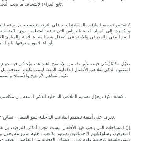
تابع القراءة لاكتشاف ما يجب البحث عنه (أو تضمينه) في المرة القادمة التي تختار فيها مساحة لعب داخلية.
لا يقتصر تصميم الملاعب الداخلية الجيد على الترفيه فحسب، بل يدعم النمو
والكبيرة، إلى المواد الغنية بالحواس التي تدعم المتعلمين ذوي الاحتياجا
النمو البدني والمعرفي والاجتماعي. تُفصّل هذه المقالة الأدلة والمبادئ 
وأولياء الأمور معرفتها. تابع القراءة لتتعرف على كيفية تحويل التصميم المدروس للعب إلى تنمية هادفة.
تخيّل مكانًا يُنمّي فيه تسلّق تلة من الإسفنج الشجاعة، ويُحسّن فيه حوض
التصميم الذكي لملاعب الأطفال الداخلية. المتعة ليست وليدة الصدفة، بل
كيف تُساهم الأراجيح والأسطح والتصميم في تحقيق كل ذلك؟ انغمس في عالم اللعب الذي يُحدث فرقًا حقيقيًا.
اكتشف كيف يحوّل تصميم الملاعب الداخلية الذكي المتعة إلى مكاسب تنموية حقيقية للأطفال - من الحركة والحواس إلى المهارات الاجتماعية.
تعرف على أهمية تصميم الملاعب الداخلية لنمو الطفل - نصائح عملية وميزات قائمة على الأدلة تعزز النمو البدني والمعرفي والاجتماعي.
إنّ المساحات التي يلعب فيها الأطفال ليست مجرد أماكن للترفيه، بل هي م
المعرفية، وسلوكياتهم الاجتماعية. تصميم ملاعب داخلية مدروسة يحوّل وقت