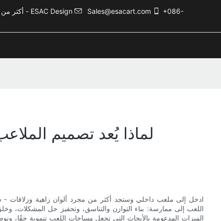
+086-
Sales@esacart.com
أكثر من 5000 حالة تصميم ترفيهي، وأكثر من 20 عامًا من الخبرة في صناعة الترفيه - ESAC Design
لماذا يُعد تصميم الملاعب
ادخل إلى ملعب داخلي وستجد أكثر من مجرد ألوان زاهية وزلاقات - ستج
اللعب إلى ممارسة: بناء التوازن والتناسق، وتحفيز حل المشكلات، وخل
الميزات المدعومة بالأبحاث التي تجعل مساحات اللعب تنموية حقًا، ونو