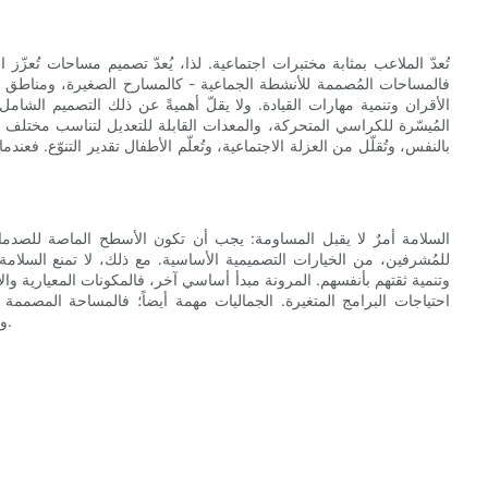
تُعدّ الملاعب بمثابة مختبرات اجتماعية. لذا، يُعدّ تصميم مساحات تُعزّز ا
فالمساحات المُصممة للأنشطة الجماعية - كالمسارح الصغيرة، ومناطق البنا
الأقران وتنمية مهارات القيادة. ولا يقلّ أهميةً عن ذلك التصميم الشامل:
المُيسّرة للكراسي المتحركة، والمعدات القابلة للتعديل لتناسب مختلف ال
بالنفس، وتُقلّل من العزلة الاجتماعية، وتُعلّم الأطفال تقدير التنوّع. فع
السلامة أمرٌ لا يقبل المساومة: يجب أن تكون الأسطح الماصة للصدما
للمُشرفين، من الخيارات التصميمية الأساسية. مع ذلك، لا تمنع السلامة 
وتنمية ثقتهم بأنفسهم. المرونة مبدأ أساسي آخر، فالمكونات المعيارية وال
احتياجات البرامج المتغيرة. الجماليات مهمة أيضاً؛ فالمساحة المصممة ج
والإضاءة والحجم لخلق بيئات مُرحّبة ومُلهمة بدلاً من الإفراط في التحفيز.