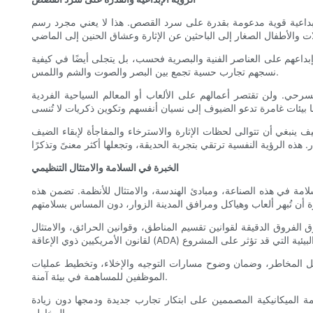
إبداعية قوية مدعومة بقدرة على سرد القصص. هذا لا يعني مجرد رسم
عهم على العناصر الفنية والبصرية فحسب، بل يتجلى أيضًا في كيفية
نسجهم تجارب حسية تجمع بين البصر والصوت والشم واللمس.
مسرحي. ولن تقتصر أعمالهم على الألعاب أو المعالم السياحية الفردية
ينبغي أن تتوالى لحظات الإثارة والاسترخاء والمفاجأة لإبقاء الضيف
الخبرة في السلامة والامتثال التنظيمي
لامة في هذه الصناعة، ومبادئ الهندسة، والامتثال للأنظمة. تضمن هذه
 الفروق الدقيقة لقوانين تقسيم المناطق، وقوانين الحرائق، والامتثال
تقليل المخاطر، وضمان وضوح مسارات التوجيه والإخلاء، وتخطيط عمليات
الموظفين للمساهمة في بيئة آمنة.
نظمة الميكانيكية المصممين على ابتكار تجارب جديدة ودمجها دون زيادة
المخاطر.