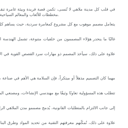
في قلب كل مدينة ملاهي لا تُنسى، تكمن قصة فريدة وبيئة غامرة تنق
مخططات للألعاب والمعالم السياحية؛ بل يعني أيضًا تخيّل عوالم موضوعية متكاملة تخاطب جمهورًا واسعًا، من العائلات والأطفال الصغار إلى الباحثين عن الإثارة وعشاق الحنين إلى الماضي.
يتعامل مصمم موهوب مع كل مشروع كمغامرة سردية، حيث يساهم كل عنصر
غالبًا ما ينحدر هؤلاء المصممون من خلفيات متنوعة، تشمل الهندسة الم
علاوة على ذلك، سيأخذ المصمم ذو مهارات سرد القصص القوية في الاعتب
مهما كان التصميم مذهلاً أو مبتكراً، فإن السلامة هي الأهم في صناعة
تتطلب هذه المسؤولية تعاونًا وثيقًا مع مهندسي الإنشاءات، ومصنعي الم
إلى جانب الالتزام بالمتطلبات القانونية، يُدمج مصممو مدن الملاهي ا
علاوة على ذلك، تُمكّنهم معرفتهم التقنية من تحديد المواد وطرق البنا