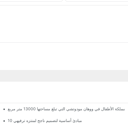
الأطفال في ووهان مودوتشي التي تبلغ مساحتها 13000 متر مربع
لقد وصلت المملكة العملاقة السحرية! تضم مملكة ووهان مودوتشي للأطفال ثلاثة طوابق من مرافق الترفيه مع أكثر من 60 لعبة مثيرة.
10 مبادئ أساسية لتصميم ناجح لمنتزه ترفيهي