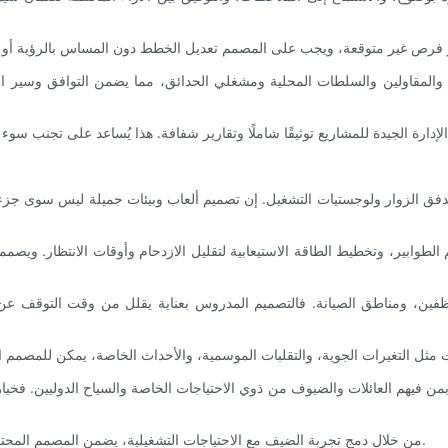
ين والمقاولين والسلطات المحلية ومشغلي الحدائق، مما يضمن التوافق وسير ا
 لتدفق الزوار ولوجستيات التشغيل. إن تصميم ألعاب وبيئات جميلة ليس سوى جزء
 الطوابير، وتخطيط الطاقة الاستيعابية لتقليل الازدحام وأوقات الانتظار. ويص
ين، ومناطق الصيانة. فالتصميم المدروس بعناية يقلل من وقت التوقف عن ال
بمن فيهم العائلات والضيوف من ذوي الاحتياجات الخاصة والسياح الدوليين. فخيار
من خلال دمج تجربة الضيف مع الاحتياجات التشغيلية، يضمن المصمم المحترف أن الحديقة تعمل بكفاءة مع تقديم مغامرة ممتعة وسلسة لكل زائر.