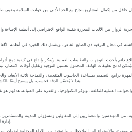
ربة الزوار. من الألعاب المعززة بتقنية الواقع الافتراضي إلى أنظمة الإضاءة وال
الناشئة في مجال الترفيه ذي الطابع الخاص. ويشمل ذلك الخبرة في أنظمة الألعا
طلاع دائم بأحدث التوجهات والتطبيقات العملية. ويُفكر بإبداع في كيفية دمج 
حسين التوجيه وتقليل أوقات الانتظار، بينما تُضيف تجارب الواقع المُعزز مستويات من التفاعل في مناطق مُحددة.
لمهرة برامج التصميم بمساعدة الحاسوب المتقدمة، والنمذجة ثلاثية الأبعاد، والج
هذا لا يُحسّن الدقة فحسب، بل يسمح أيضًا بالكشف المبكر عن المشاكل والتحسينات المحتملة قبل بدء البناء بوقت كافٍ.
ال والجوانب العملية للتكلفة، وتوفر التكنولوجيا، والقدرة على الصيانة. هدفهم
عنية، من المهندسين والمعماريين إلى المقاولين ومسؤولي المدينة والمستثمري
إدارة المشاريع والتعاون ليتمكن من تحويل المشروع من مجرد فكرة إلى واقع.
 بوضوح، والاستماع إلى الملاحظات، والتوفيق بين الآراء المختلفة لضمان سير