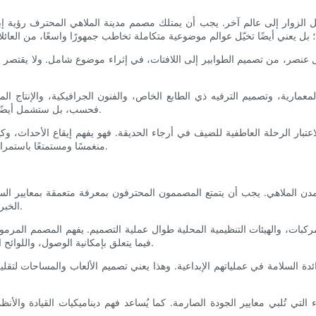
ل الزوار إلى عالم آخر. يجب أن يمتلك مصمم مدينة الملاهي المحترف رؤية 
، من تصميم الطوابير إلى اللافتات، في إثراء موضوع شامل. ولا يقتصر إبدا
عمارية، وتصميم الترفيه ذي الطابع الخاص، والفنون الجرافيكية، والإنتاج ال
فحسب، بل ستشمل أيضًا بيئات غامرة تدعو الضيوف إلى نسيان أنفسهم وتكوين ذكريات لا تُنسى.
ار الرحلة العاطفية للضيف في أرجاء الحديقة. فهو يفهم إيقاع الأحداث، وكيف 
منغمسًا ومستمتعًا باستمرار. هذه الرؤية النفسية ترتقي بتجربة الحديقة، وتجعلها أكثر معنىً وتذكرًا.
 مدن الملاهي. يجب أن يتمتع المصممون المحترفون بمعرفة متعمقة بمعايير الس
الخبرة أن تُبهر ألعاب وهياكل ومرافق المدينة الزوار، دون المساس بسلامتهم.
ركبات، والهيئات التنظيمية المحلية طوال عملية التصميم. يفهم المصمم المرموق
لقانون الأمريكيين ذوي الإعاقة (ADA) فيما يتعلق بإمكانية الوصول، واللوائح البيئية التي قد تؤثر على المشروع.
لرائدة السلامة في عملياتهم الإبداعية. وهذا يعني تصميم الألعاب والمساحات ل
ء التي تُلبي معايير الجودة الصارمة. كما يُساعد فهم ديناميكيات القيادة والأ