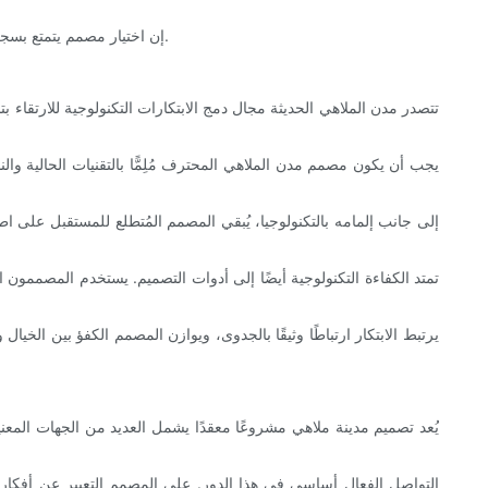
إن اختيار مصمم يتمتع بسجل حافل من إكمال المشاريع بنجاح مع الحد الأدنى من حوادث السلامة يضيف طبقة لا تقدر بثمن من الضمان لأصحاب المصلحة والضيوف على حد سواء.
تتصدر مدن الملاهي الحديثة مجال دمج الابتكارات التكنولوجية للارتقاء بتج
يجب أن يكون مصمم مدن الملاهي المحترف مُلِمًّا بالتقنيات الحالية و
إلى جانب إلمامه بالتكنولوجيا، يُبقي المصمم المُتطلع للمستقبل على ا
يُمكن لدمج تطبيقات الهاتف المحمول ت
تمتد الكفاءة التكنولوجية أيضًا إلى أدوات التصميم. يستخدم المصممون ا
يرتبط الابتكار ارتباطًا وثيقًا بالجدوى، ويوازن المصمم الكفؤ بين الخي
يُعد تصميم مدينة ملاهي مشروعًا معقدًا يشمل العديد من الجهات الم
التواصل الفعال أساسي في هذا الدور. على المصمم التعبير عن أفكاره