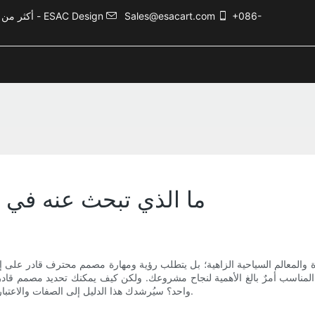
+086-
Sales@esacart.com
أكثر من 5000 حالة تصميم ترفيهي، وأكثر من 20 عامًا من الخبرة في صناعة الترفيه - ESAC Design
ما الذي تبحث عنه في 
يرة والمعالم السياحية الزاهية؛ بل يتطلب رؤية ومهارة مصمم محترف قادر على 
لمناسب أمرٌ بالغ الأهمية لنجاح مشروعك. ولكن كيف يمكنك تحديد مصمم قادر ع
واحد؟ سيُرشدك هذا الدليل إلى الصفات والاعتبارات الأساسية التي يجب البحث عنها في مصمم مدينة الملاهي المحترف.