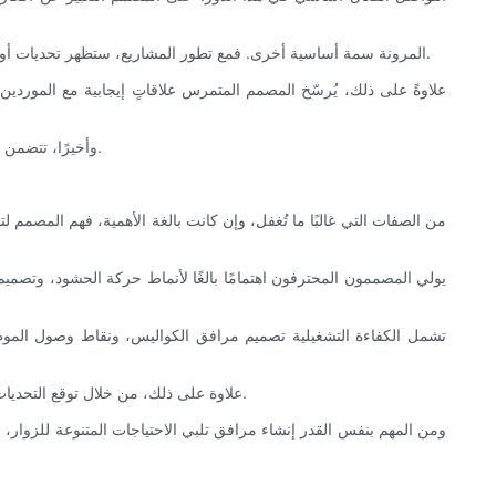
المرونة سمة أساسية أخرى. فمع تطور المشاريع، ستظهر تحديات أو فرص غير متوقعة، ويجب على المصمم تعديل الخطط دون المساس بالرؤية أو السلامة. وهذا يتطلب غالبًا مهارات إبداعية في حل المشكلات والتفاوض.
علاوةً على ذلك، يُرسّخ المصمم المتمرس علاقاتٍ إيجابية مع المورد
وأخيرًا، تتضمن الإدارة الجيدة للمشاريع توثيقًا شاملًا وتقارير شفافة. هذا يُساعد على تجنب سوء الفهم، ومتابعة التقدم، وتوفير رؤى قيّمة للصيانة والتوسعات المستقبلية.
من الصفات التي غالبًا ما تُغفل، وإن كانت بالغة الأهمية، فهم المصمم
يولي المصممون المحترفون اهتمامًا بالغًا لأنماط حركة الحشود، وتصميم
تشمل الكفاءة التشغيلية تصميم مرافق الكواليس، ونقاط وصول الموظف
علاوة على ذلك، من خلال توقع التحديات مثل التغيرات الجوية، والتقلبات الموسمية، والأحداث الخاصة، يمكن للمصمم الماهر دمج العناصر القابلة للتكيف في تخطيط الحديقة وخطط العمليات.
ومن المهم بنفس القدر إنشاء مرافق تلبي الاحتياجات المتنوعة للزوار، 