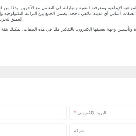
 لمواهبه الإبداعية ومعرفته التقنية ومهاراته في التعامل مع الآخرين. بدءًا 
ه الصفات أساس أي مدينة ملاهي ناجحة. يضمن الجمع بين البراعة التكنولوجية وإد
العميق لتجربة الضيوف والخدمات اللوجستية التشغيلية بقاء المدينة ممتعة ومستدامة.
وتأسيس وجهة يعشقها الكثيرون. بالتفكير مليًا في هذه الصفات، يمكنك بثقة اخ
البريد الإلكتروني
شركة