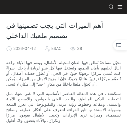
أهم الميزات التي يجب تضمينها في
تصميم ملعبك الداخلي
2026-04-12
ESAC
38
تخيّل مساحةً تُطلق فيها العنان لمخيلة الأطفال، وينعم فيها الآباء براحة
البال لعلمهم بأمان الجميع، وتُستغل فيها كل شبرٍ لزيادة أرباحك. سواءً
كنت تُنشئ مركزًا ترفيهيًا حيويًا في الحي، أو تُطوّر حضانة أطفال، أو
تُصمّم مركزًا ترفيهيًا عائليًا جديدًا، فإنّ المزيج الأمثل من الميزات يُمكن
أن يُحوّل ملعبًا داخليًا من مكانٍ "جيد" إلى مكانٍ لا يُنسى.
ستكتشف في هذه المقالة العناصر الأساسية التي لا غنى عنها، مثل
التخطيط الذكي للمناطق، واللعب الغني بالحواس، والأسطح الآمنة
والمتينة، ومقاعد وخطوط رؤية مرنة، والتكنولوجيا التي تعزز المتعة
وسهولة الاستخدام. تابع القراءة لتتعرف على أفكار عملية، ونصائح
تصميمية، وميزات تزيد الإيرادات وتجعل الأطفال يعودون مرارًا
وتكرارًا، والآباء يقضون وقتًا أطول.