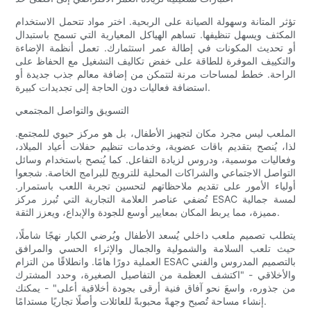
تؤثر المتانة وسهولة الصيانة على الربحية. اختر مواد تتحمل الاستخدام
المكثف ويسهل تنظيفها. تساهم الهياكل المعيارية التي تسمح باستبدال
أو تحديث المكونات في إطالة عمر استثمارك. تعمل أنظمة الإضاءة
والتكييف الموفرة للطاقة على خفض تكاليف التشغيل مع الحفاظ على
الراحة. خطط لمساحات مرنة لتتمكن من إضافة معالم جذب جديدة أو
استضافة فعاليات دون الحاجة إلى تجديدات كبيرة.
التسويق والتواصل المجتمعي
الملعب ليس مجرد مكان لتجهيز الأطفال، بل هو مركز حيوي للمجتمع.
لذا، يُنصح بتقديم باقات عضوية، وخدمات تنظيم حفلات أعياد الميلاد،
وفعاليات موسمية، ودروس لزيادة التفاعل. كما يُنصح باستخدام وسائل
التواصل الاجتماعي والشراكات المحلية للترويج للبرامج الخاصة. شجعوا
أولياء الأمور على تقديم ملاحظاتهم لتحسين تجربة اللعب باستمرار.
تُضفي عناصر العلامة التجارية التي تُبرز مركز ESAC لمسة جمالية
مميزة، مما يربط المكان بمعايير أوسع للجودة والإبداع، ويعزز الثقة.
يتطلب تصميم ملعب داخلي يُسعد الأطفال ويُرضي الكبار نهجًا شاملًا،
حيث تلعب السلامة والشمولية والجمال والإثراء الحسي والمرافق
العملية دورًا هامًا. وانطلاقًا من التزام ESAC بالتصميم المدروس والفني
والأخلاقي - "اكتشف العظمة من التفاصيل الصغيرة، وحدد المشترك
من جذوره، واسعَ نحو آفاق فنية أرقى بجودة أخلاقية أعلى" - يمكنك
إنشاء مساحة تُصبح وجهةً محبوبةً للعائلات وأصلًا تجاريًا مستدامًا.