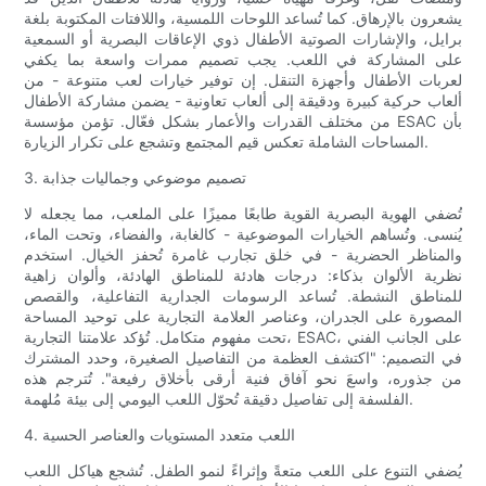
يشعرون بالإرهاق. كما تُساعد اللوحات اللمسية، واللافتات المكتوبة بلغة
برايل، والإشارات الصوتية الأطفال ذوي الإعاقات البصرية أو السمعية
على المشاركة في اللعب. يجب تصميم ممرات واسعة بما يكفي
لعربات الأطفال وأجهزة التنقل. إن توفير خيارات لعب متنوعة - من
ألعاب حركية كبيرة ودقيقة إلى ألعاب تعاونية - يضمن مشاركة الأطفال
من مختلف القدرات والأعمار بشكل فعّال. تؤمن مؤسسة ESAC بأن
المساحات الشاملة تعكس قيم المجتمع وتشجع على تكرار الزيارة.
3. تصميم موضوعي وجماليات جذابة
تُضفي الهوية البصرية القوية طابعًا مميزًا على الملعب، مما يجعله لا
يُنسى. وتُساهم الخيارات الموضوعية - كالغابة، والفضاء، وتحت الماء،
والمناظر الحضرية - في خلق تجارب غامرة تُحفز الخيال. استخدم
نظرية الألوان بذكاء: درجات هادئة للمناطق الهادئة، وألوان زاهية
للمناطق النشطة. تُساعد الرسومات الجدارية التفاعلية، والقصص
المصورة على الجدران، وعناصر العلامة التجارية على توحيد المساحة
تحت مفهوم متكامل. تُؤكد علامتنا التجارية، ESAC، على الجانب الفني
في التصميم: "اكتشف العظمة من التفاصيل الصغيرة، وحدد المشترك
من جذوره، واسعَ نحو آفاق فنية أرقى بأخلاق رفيعة". تُترجم هذه
الفلسفة إلى تفاصيل دقيقة تُحوّل اللعب اليومي إلى بيئة مُلهمة.
4. اللعب متعدد المستويات والعناصر الحسية
يُضفي التنوع على اللعب متعةً وإثراءً لنمو الطفل. تُشجع هياكل اللعب