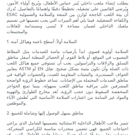
يتطلب إنشاء ملعب داخلي يُثير حماس الأطفال، ويُريح أولياء الأمور،
ويُرضي القائمين على تشغيله، تخطيطًا دقيقًا واهتمامًا بالتفاصيل. تُدرك
ESAC أن بيئة اللعب الناجحة تُوازن بين المتعة والسلامة والشمولية
والكفاءة التشغيلية. فيما يلي أهم الميزات التي يجب تضمينها في تصميم
ملعبك الداخلي لضمان مساحة لا تُنسى ومستدامة للعائلات
والمجتمعات.
1. السلامة أولاً: أسطح ناعمة وهياكل آمنة
السلامة أولوية قصوى. ابدأ بأرضيات ماصة للصدمات مثل المطاط
المصبوب في الموقع، أو بلاط الفوم، أو الحصائر المبطنة أسفل مناطق
التسلق والزلاقات والترامبولين. يجب أن تستوفي جميع هياكل اللعب
معايير ASTM أو EN ذات الصلة وأن تكون مثبتة بشكل صحيح. تقلل
الحواف المستديرة، والمثبتات المقاومة للعبث، والحشوات الواقية في
مناطق الصدمات المحتملة من الإصابات. تساعد خطوط الرؤية الواضحة
المشرفين على مراقبة مناطق اللعب بسهولة، بينما تمنع الحواجز
المنخفضة السقوط دون حجب الرؤية. تُعد مخارج الطوارئ والتهوية
والمواد غير السامة من اعتبارات السلامة الأساسية التي تُطمئن الآباء
والموظفين.
2. مناطق يسهل الوصول إليها وشاملة للجميع
تتميز ملاعب الأطفال الداخلية الاستثنائية بتصميمها الشامل الذي يراعي
احتياجات الجميع. فهي تتضمن منحدرات مناسبة للكراسي المتحركة،
ومنصات نقل، وغرفًا مُهيأة حسيًا، وزوايا هادئة للأطفال الذين قد