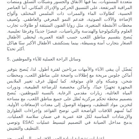
متعددة المستويات، بما فيها الأنفاق والجسور وشبكات التسلق ومنصات
المراقبة المرتفعة، على التنسيق الحركي والإدراك المكاني. أما العناصر
الحسية، كطاولات الماء والممرات ذات الملمس المختلف وألواح
الإضاءة والآلات الصوتية، فتدعم النمو المعرفي والعاطفي. وتُضيف
محطات الأنشطة المتغيرة، مثل زوايا الفنون المنبثقة أو طاولات تجارب
العلوم والتكنولوجيا والهندسة والرياضيات، عنصرًا جديدًا وفرصًا تعليمية.
يُنصح بتقسيم مناطق اللعب حسب الفئة العمرية، ليحظى الأطفال
الصغار بتجارب آمنة وبسيطة، بينما يستكشف الأطفال الأكبر سنًا هياكل
أكثر تحديًا.
5. وسائل الراحة العملية للآباء والموظفين
يُفضّل أن يبقى الآباء والأمهات مرتاحين لفترة أطول. لذا، يُنصح بتوفير
أماكن جلوس مريحة مع إطلالات واضحة على مناطق اللعب، ومحطات
شحن، وشبكة واي فاي موثوقة. كما تُسهّل غرف تغيير الملابس
المجهزة تجهيزًا جيدًا، وأماكن مخصصة للرضاعة الطبيعية، ودورات
المياه العائلية، زيارات مقدمي الرعاية. بالنسبة للموظفين، يُنصح
بتصميم محطة تحكم مركزية تُطل على جميع مناطق اللعب، مع مساحة
لتخزين مواد التنظيف، وسهولة الوصول إلى معدات الإسعافات الأولية.
كما تُسهم اللافتات الواضحة التي توضح القواعد وإجراءات الطوارئ
والإرشادات المناسبة لكل فئة عمرية في ضمان سلاسة العمليات.
وتوصي ESAC بدمج مداخل الصيانة في التصميم لتبسيط عمليات
التنظيف والتفتيش.
اعتبارات تشغيلية لزيادة العمر الافتراضي إلى أقصى حد