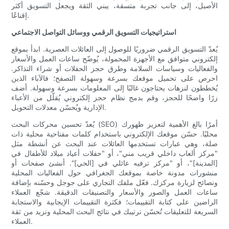
الأصيل، إلى جانب تجربة متسقة، يبني الثقة ويجعل التسويق أكثر
إقناعًا.
استراتيجيات التسويق الرقمي ووسائل التواصل الاجتماعي
يُعدّ التسويق الرقمي ضروريًا للوصول إلى العائلات العصرية. ابدأ بموقع
إلكتروني متوافق مع الأجهزة المحمولة، يُوضّح ساعات العمل والأسعار
والفعاليات وسياسات السلامة وطرق حجز الحفلات أو شراء التذاكر.
احرص على تحميل موقعك بسرعة وسهولة التصفح؛ فالآباء الذين
يُخططون لنزهات يحتاجون غالبًا إلى المعلومات بسرعة وسهولة. أضف
زرًا واضحًا للحجز، وقم بدمج نظام حجز إلكتروني يُقلّل من الأعباء
الإدارية ويُحسّن معدلات التحويل.
يُعدّ تحسين محركات البحث (SEO) أمرًا بالغ الأهمية لتعزيز ظهورك
محليًا. حسّن موقعك الإلكتروني باستخدام كلمات مفتاحية محلية ذات
صلة، وهي عبارات تستخدمها العائلات عند البحث عن أنشطة مثل
"مركز ألعاب داخلي قريب مني"، أو "حفلات أعياد ميلاد للأطفال في
[المدينة]"، أو "مركز ترفيه عائلي في [الحي]". أنشئ صفحات أو
منشورات مدونة خاصة بموقعك الجغرافي حول الفعاليات المحلية
ونصائح لزيارة مركزك. فعّل ملفك التجاري على جوجل وحسّنه بإضافة
ساعات العمل والصور والأسعار والتصنيفات الدقيقة. شجّع العملاء
الراضين على كتابة التقييمات؛ فكثرة التقييمات الإيجابية والاستجابة
السريعة للتعليقات تُحسّن ترتيبك في نتائج البحث المحلية وتزيد من ثقة
العملاء.