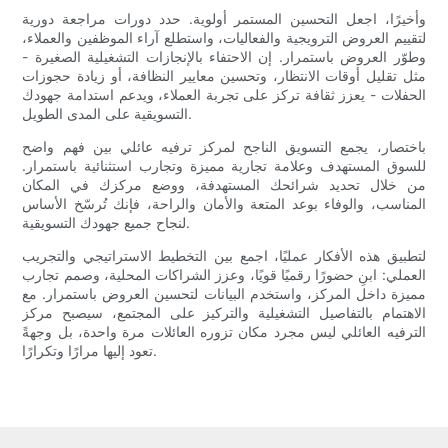
وأخيرًا، اجعل التحسين المستمر أولوية. حدد دورات مراجعة دورية
لتقييم العروض الترويجية والفعاليات، واستطلع آراء الموظفين والعملاء،
وطوّر العروض باستمرار. إن الاحتفاء بالإنجازات التشغيلية الصغيرة -
مثل تقليل أوقات الانتظار، وتحسين معايير النظافة، أو زيادة حجوزات
الحفلات - يعزز ثقافة تركز على تجربة العملاء، ويدعم استدامة جهودك
التسويقية على المدى الطويل.
باختصار، يجمع التسويق الناجح لمركز ترفيه عائلي بين فهم واضح
للسوق المستهدف وعلامة تجارية مميزة وتجارب استثنائية باستمرار.
من خلال تحديد شرائحك المستهدفة، ووضع مركزك في المكان
المناسب، والوفاء بوعد المتعة والأمان والراحة، فإنك تُرسّخ الأساس
لنجاح جميع جهودك التسويقية.
لتطبيق هذه الأفكار عمليًا، اجمع بين التخطيط الاستراتيجي والتجريب
العملي: ابنِ حضورًا رقميًا قويًا، وعزز الشراكات المحلية، وصمم تجارب
مميزة داخل المركز، واستخدم البيانات لتحسين العروض باستمرار. مع
الاهتمام بالتفاصيل التشغيلية والتركيز على المجتمع، سيصبح مركز
الترفيه العائلي ليس مجرد مكان تزوره العائلات مرة واحدة، بل وجهةً
تعود إليها مرارًا وتكرارًا.