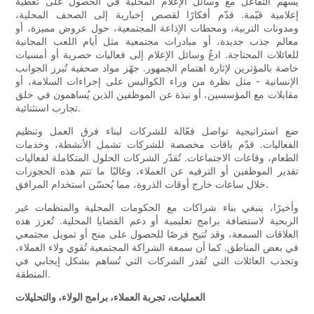
يُسهم التفاعل مع وسائل الإعلام المحلية في الحصول على تغطية
إعلامية قيّمة. قدّم أفكارًا لقصص إخبارية إلى الصحف المحلية،
ومدونات التربية، ومحطات الإذاعة المجتمعية، حول عروض مميزة، أو
معالم جذب جديدة، أو مبادرات مجتمعية مثل أيام اللعب المجانية
للعائلات المحتاجة. ادعُ وسائل الإعلام إلى فعاليات حصرية أو أمسيات
خاصة بالمؤثرين لإثارة اهتمام الجمهور. جهّز مواد صحفية تُبرز الجوانب
الإنسانية - مثل نظرة من وراء الكواليس على إجراءات السلامة، أو
مقابلات مع المؤسسين، أو نبذة عن الموظفين الذين يُساهمون في خلق
تجارب استثنائية.
ضع استراتيجية تواصل فعّالة للشركات لبناء فرق العمل وتنظيم
الفعاليات. قدّم باقات مخصصة للشركات تشمل الأنشطة، وخدمات
الطعام، وقاعات الاجتماعات. تُقدّر الشركات الحلول المتكاملة لفعاليات
تقدير الموظفين أو الترفيه عن العملاء، وغالبًا ما تتم هذه الحجوزات
خلال ساعات خارج أوقات الذروة، مما يُحسّن استخدام المرافق.
وأخيرًا، ينبغي بناء شراكات مع الحكومات المحلية والمنظمات غير
الربحية لاستضافة برامج تعليمية أو دعم القضايا المحلية. تُعزز هذه
العلاقات السمعة، وقد تُتيح فرصًا للحصول على منح أو تمويل مجتمعي
في بعض المناطق. كما أن سمعة الشراكة المجتمعية تُقوي ولاء العملاء،
وتجذب العائلات التي تُقدر الشركات التي تُساهم بشكل إيجابي في
المنطقة.
العمليات، تجربة العملاء، برامج الولاء، والتحليلات