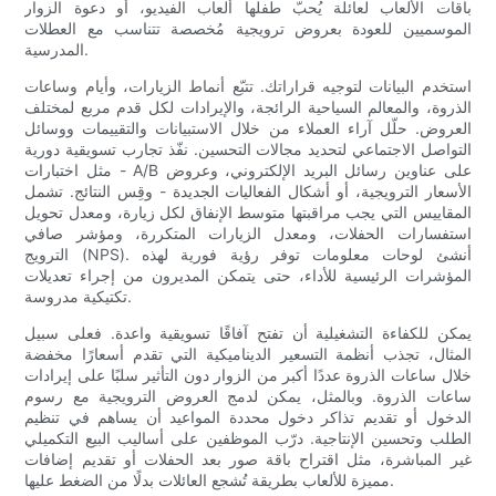
باقات الألعاب لعائلة يُحبّ طفلها ألعاب الفيديو، أو دعوة الزوار
الموسميين للعودة بعروض ترويجية مُخصصة تتناسب مع العطلات
المدرسية.
استخدم البيانات لتوجيه قراراتك. تتبّع أنماط الزيارات، وأيام وساعات
الذروة، والمعالم السياحية الرائجة، والإيرادات لكل قدم مربع لمختلف
العروض. حلّل آراء العملاء من خلال الاستبيانات والتقييمات ووسائل
التواصل الاجتماعي لتحديد مجالات التحسين. نفّذ تجارب تسويقية دورية
- مثل اختبارات A/B على عناوين رسائل البريد الإلكتروني، وعروض
الأسعار الترويجية، أو أشكال الفعاليات الجديدة - وقِس النتائج. تشمل
المقاييس التي يجب مراقبتها متوسط ​​الإنفاق لكل زيارة، ومعدل تحويل
استفسارات الحفلات، ومعدل الزيارات المتكررة، ومؤشر صافي
الترويج (NPS). أنشئ لوحات معلومات توفر رؤية فورية لهذه
المؤشرات الرئيسية للأداء، حتى يتمكن المديرون من إجراء تعديلات
تكتيكية مدروسة.
يمكن للكفاءة التشغيلية أن تفتح آفاقًا تسويقية واعدة. فعلى سبيل
المثال، تجذب أنظمة التسعير الديناميكية التي تقدم أسعارًا مخفضة
خلال ساعات الذروة عددًا أكبر من الزوار دون التأثير سلبًا على إيرادات
ساعات الذروة. وبالمثل، يمكن لدمج العروض الترويجية مع رسوم
الدخول أو تقديم تذاكر دخول محددة المواعيد أن يساهم في تنظيم
الطلب وتحسين الإنتاجية. درّب الموظفين على أساليب البيع التكميلي
غير المباشرة، مثل اقتراح باقة صور بعد الحفلات أو تقديم إضافات
مميزة للألعاب بطريقة تُشجع العائلات بدلًا من الضغط عليها.