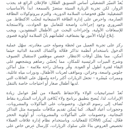
يُعدّ التميّز التشغيلي أساس التسويق الفعّال: فالإعلان الرائع قد يجذب
الزوار، لكن تجربة الزيارة السيئة ستضرّ بالسمعة. ابدأ بالأساسيات
التشغيلية: طبّق فحوصات السلامة الدورية، والتزم ببروتوكولات النظافة
الصارمة، واحرص على إدارة الطاقة الاستيعابية لتجنّب الاكتظاظ. من
الضروري وجود إجراءات واضحة للتعامل مع الحوادث، والاستجابة
للإسعافات الأولية، وإجراءات البحث عن الأطفال المفقودين، ويجب
إبلاغ أولياء الأمور بها بشفافية، لطمأنتهم بأنّ السلامة أولوية قصوى.
ركز على تجربة العميل من لحظة وصوله حتى مغادرته. سهّل عملية
الدخول باستخدام أنظمة تذاكر فعّالة وأكشاك الخدمة الذاتية حيثما
أمكن، مما يقلل أوقات الانتظار. خصص موظفين لاستقبال الضيوف
وشرح الميزات الرئيسية للمكان، مما يُحسّن رضاهم ويشجعهم على
البقاء لفترة أطول أو العودة. وفّر وسائل راحة ملائمة - مثل أماكن
جلوس واسعة، وخزائن، ومواقف لعربات الأطفال، ودورات مياه عائلية،
وممرات مُيسّرة - تجعل الزيارات أكثر راحة وتُسهّل على العائلات التي
لديها أطفال صغار أو احتياجات خاصة بالتنقل.
تُعدّ استراتيجيات الولاء والاحتفاظ بالعملاء من أهمّ عوامل زيادة
الإيرادات. لذا، يُنصح بتطبيق برنامج ولاء يُكافئ الزيارات المتكررة بنقاط
تُضاف إلى رسوم الدخول، وخصومات على المأكولات والمشروبات،
وحجوزات أعياد الميلاد. كما يُمكن تقديم مكافآت ملموسة مثل التذاكر
المجانية، وخصومات على المأكولات والمشروبات، أو أولوية الحجز
للفعاليات. وباستخدام نظام إدارة علاقات العملاء (CRM) فعّال، يُمكن
تخصيص العروض بناءً على سلوك الزيارات، كإرسال عرض خاص على