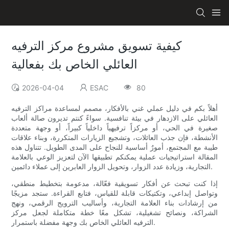
كيفية تسويق مشروع مركز الترفيه
العائلي الخاص بك بفعالية
2026-04-04
ESAC
80
أهلاً بكم في دليل عملي غني بالأفكار، مصمم لمساعدة مراكز الترفيه
العائلي على الازدهار في بيئة تنافسية. سواءً كنتم تديرون صالة ألعاب
صغيرة في الحي، أو مركزاً ترفيهياً داخلياً كبيراً، أو وجهة متعددة
الأنشطة، فإن جذب العائلات، وتشجيع الزيارات المتكررة، وبناء علاقات
طيبة مع المجتمع، أمورٌ أساسية للنجاح على المدى الطويل. تتناول هذه
المقالة استراتيجيات عملية يمكنكم تطبيقها الآن لتعزيز الوعي بالعلامة
التجارية، وزيادة عدد الزوار، وتحويل الزوار العابرين إلى عملاء دائمين.
إذا كنت تبحث عن أفكار تسويقية فعّالة، مدعومة بتخطيط منطقي،
وتواصل إبداعي، وتكتيكات قابلة للقياس، فتابع القراءة. ستجد مزيجًا
من إرشادات بناء العلامة التجارية، وأساليب الترويج الرقمي، ونهج
الشراكة، ونصائح تشغيلية، تشكل معًا خطة متكاملة لجعل مركز
الترفيه العائلي الخاص بك وجهة مفضلة باستمرار.