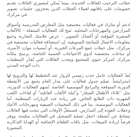
حقائب الترحيب للعائلات الجديدة، بينما يُمكن لمصوري العائلات تقديم
خصومات على باقاتهم لعملاء الحفلات الذين يحجزون جلسات تصوير
في مركزك.
ادعم أو شارك في فعاليات مجتمعية مثل المعارض المدرسية وأسواق
المزارعين والمهرجانات المحلية. تتيح لك الفعاليات المتنقلة - كالألعاب
الصغيرة المؤقتة أو أكشاك التصوير - عرض علامتك التجارية وجمع
معلومات الاتصال للمتابعة التسويقية. إن استضافة فعاليات مجتمعية في
مركزك، مثل حملات جمع التبرعات الخيرية، أو أمسيات موارد الأسرة،
أو ساعات مخصصة لذوي الاحتياجات الحسية الخاصة، يرسخ مكانة
مركزك كمركز حيوي للمجتمع ويجذب العائلات التي تُقدّر المنظمات
ذات التوجه المدني.
تُعدّ الفعاليات عامل جذب رئيسي للزوار عند التخطيط لها والترويج لها
استراتيجياً. صمّم جدول فعاليات على مدار العام يجمع بين الأنشطة
الدورية المتوقعة والبرامج الموسمية الخاصة. تُسهم الفعاليات الدورية،
مثل "ثلاثاء الأطفال الصغار" و"ليلة الألعاب العائلية" أو لقاءات اللعب
الشهرية ذات الطابع الخاص، في زيادة عدد الزيارات المنتظمة. أما
الفعاليات الموسمية، بما في ذلك المخيمات الصيفية ومهرجانات الأعياد
وحفلات العودة إلى المدارس، فتستغلّ الأوقات التي تبحث فيها العائلات
بنشاط عن أنشطة. اجعل عملية التسجيل في الفعاليات سلسة، ووفر
فرصاً لزيادة المبيعات، مثل باقات الطعام الإضافية أو الهدايا التذكارية
المصورة.