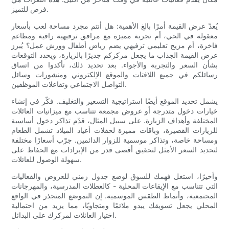
فرص للتميز.
يُعدّ عرض القيمة أمرًا بالغ الأهمية: هل أنتم مجرد مساحة لعب بأسعار
معقولة في الحي، أم تجربة مميزة مع مرافق ترفيهية راقية ومطاعم
فاخرة، أم مزيج تعليمي ترفيهي يضم رياض أطفال وورش عمل؟ يُبرز
عرض القيمة الجذاب ما يجعل مركزكم جديرًا بالزيارة، ويحدد التوقعات
بشأن السعر والتجربة والأجواء. بعد تحديد ذلك، تأكدوا من اتساق
رسائلكم في جميع اللافتات والموقع الإلكتروني ومنشورات وسائل
التواصل الاجتماعي وتفاعلات الموظفين.
يشمل تحديد الموقع أيضًا استراتيجية التسعير والتغليف. فكّر في إنشاء
خيارات دخول متدرجة أو عروض مجمعة تتناسب مع ميزانيات العائلات
المختلفة وأهداف الزيارة. على سبيل المثال، قدّم تذاكر دخول أساسية
للزيارات القصيرة، وباقات مميزة لحفلات أعياد الميلاد تشمل الطعام
ومساحة خاصة، وتذاكر موسمية للزوار الدائمين. جرّب أسعارًا مختلفة
لتحديد السعر الأمثل لتحقيق أقصى قدر من الإيرادات مع الحفاظ على
سهولة الوصول للعائلات.
وأخيرًا، استغل فهمك للسوق لوضع جدول زمني للعروض والفعاليات
التي تتناسب مع الإيقاعات المحلية - كالعطلات المدرسية، والمهرجانات
المجتمعية، وأنماط الطقس الموسمية. إن التموضع المتجذر في الواقع
المحلي يجعل تسويقك يبدو ملائمًا ومتجاوبًا، مما يزيد من احتمالية
اختيار العائلات لمركزك على البدائل.