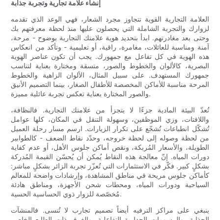
إنشاء علامة تجارية وتجربة جذابة
العلامة التجارية القوية تتجاوز مجرد الشعار، فهي الوعد الذي تقدمه
لزوارك والتجربة الشاملة التي يحصلون عليها منذ لحظة معرفتهم بك
وحتى بعد مغادرتهم. ابدأ بتحديد هوية علامتك التجارية بوضوح - مرحة،
آمنة ومناسبة للعائلات، مغامرة، راقية، أو تعليمية - وتأكد من انعكاس
هذه الهوية في كل تفاعل مع جمهورك. يجب أن تكون عناصر الهوية
البصرية، كالألوان والخطوط والصور، متسقة ومختارة بعناية لتناسب
جمهورك المستهدف. على سبيل المثال، الألوان الزاهية والخطوط
المرحة مناسبة للأماكن المخصصة للأطفال الصغار، بينما التصميم الأنيق
والصور المختارة بعناية تعكس تجربة عائلية مميزة.
تُعدّ البيئة المادية جزءًا لا يتجزأ من علامتك التجارية. فالنظافة،
واللافتات، وزي الموظفين، وسهولة التنقل في المكان، كلها عوامل
تُشكّل انطباعات تُشجّع على تكرار الزيارات. ارسم مسار رحلة العميل
من لحظة وصوله إلى لحظة خروجه، وحدّد نقاط الضعف - كالطوابير
الطويلة، والأسعار المُربكة، ونقص أماكن جلوس الأهل، أو عدم كفاية
دورات المياه. إنّ معالجة هذه النقاط يُمكن أن يُحسّن القيمة المُدركة
بشكلٍ كبير. فكّر في الاستثمارات التي تُعزّز تجربة الزائر بشكلٍ مباشر:
كأماكن جلوس مريحة في مناطق المشاهدة، وإرشادات واضحة للمعالم
السياحية ودورات المياه، ومحطات شحن الأجهزة، ومناطق هادئة
مُخصّصة للزوار ذوي الحساسية الحسية.
ينبغي على مراكز الترفيه أيضاً تصميم تجارب لا تُنسى. فالمنشآت
الجذابة، والرسومات الجدارية التفاعلية، والغرف ذات الطابع الخاص،