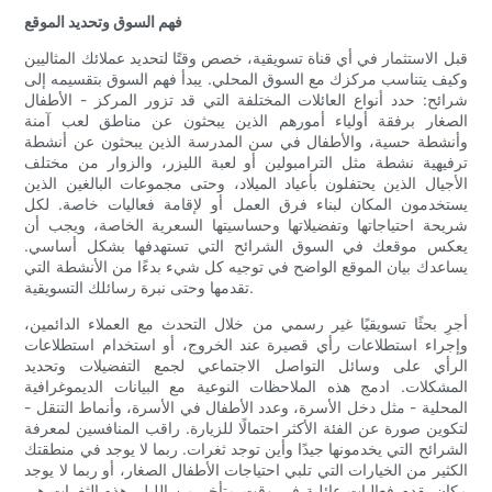
فهم السوق وتحديد الموقع
قبل الاستثمار في أي قناة تسويقية، خصص وقتًا لتحديد عملائك المثاليين
وكيف يتناسب مركزك مع السوق المحلي. يبدأ فهم السوق بتقسيمه إلى
شرائح: حدد أنواع العائلات المختلفة التي قد تزور المركز - الأطفال
الصغار برفقة أولياء أمورهم الذين يبحثون عن مناطق لعب آمنة
وأنشطة حسية، والأطفال في سن المدرسة الذين يبحثون عن أنشطة
ترفيهية نشطة مثل الترامبولين أو لعبة الليزر، والزوار من مختلف
الأجيال الذين يحتفلون بأعياد الميلاد، وحتى مجموعات البالغين الذين
يستخدمون المكان لبناء فرق العمل أو لإقامة فعاليات خاصة. لكل
شريحة احتياجاتها وتفضيلاتها وحساسيتها السعرية الخاصة، ويجب أن
يعكس موقعك في السوق الشرائح التي تستهدفها بشكل أساسي.
يساعدك بيان الموقع الواضح في توجيه كل شيء بدءًا من الأنشطة التي
تقدمها وحتى نبرة رسائلك التسويقية.
أجرِ بحثًا تسويقيًا غير رسمي من خلال التحدث مع العملاء الدائمين،
وإجراء استطلاعات رأي قصيرة عند الخروج، أو استخدام استطلاعات
الرأي على وسائل التواصل الاجتماعي لجمع التفضيلات وتحديد
المشكلات. ادمج هذه الملاحظات النوعية مع البيانات الديموغرافية
المحلية - مثل دخل الأسرة، وعدد الأطفال في الأسرة، وأنماط التنقل -
لتكوين صورة عن الفئة الأكثر احتمالًا للزيارة. راقب المنافسين لمعرفة
الشرائح التي يخدمونها جيدًا وأين توجد ثغرات. ربما لا يوجد في منطقتك
الكثير من الخيارات التي تلبي احتياجات الأطفال الصغار، أو ربما لا يوجد
مكان يقدم فعاليات عائلية في وقت متأخر من الليل. هذه الثغرات هي