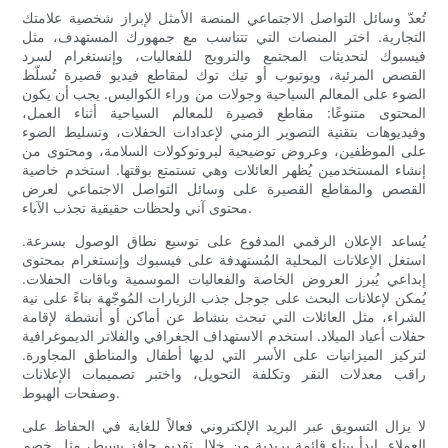
تُعدّ وسائل التواصل الاجتماعي المنصة الأمثل لإبراز شخصية علامتك
التجارية. اختر المنصات التي تتناسب مع جمهورك المستهدف، مثل
فيسبوك لتحديثات المجتمع والترويج للفعاليات، وإنستغرام لسرد
القصص المرئية، ويوتيوب أو تيك توك لمقاطع فيديو قصيرة تُسلّط
الضوء على المعالم السياحية وجولات من وراء الكواليس. يجب أن يكون
المحتوى متنوعًا: مقاطع قصيرة للمعالم السياحية أثناء العمل،
وفيديوهات بتقنية التصوير الزمني لإعدادات الحفلات، وتسليط الضوء
على الموظفين، وعروض توضيحية لبروتوكولات السلامة، ومحتوى من
إنشاء المستخدمين يُظهر العائلات وهي تستمتع بوقتها. استخدم خاصية
القصص والمقاطع القصيرة على وسائل التواصل الاجتماعي لعرض
محتوى آني ولحظات حقيقية تجذب الآباء.
يُساعد الإعلان الرقمي المدفوع على توسيع نطاق الوصول بسرعة.
استغل الإعلانات المحلية المُستهدفة على فيسبوك وإنستغرام بمحتوى
إبداعي يُبرز العروض الخاصة والفعاليات الموسمية وباقات الحفلات.
يُمكن لإعلانات البحث على جوجل جذب الزيارات المُوجّهة بناءً على نية
الشراء، مثل العائلات التي تبحث بنشاط عن أماكن أو أنشطة لإقامة
حفلات أعياد الميلاد. استخدم الاستهداف الجغرافي والفلاتر الديموغرافية
لتركيز الميزانيات على الأسر التي لديها أطفال والمناطق المجاورة.
راقب معدلات النقر وتكلفة التحويل، واختبر تصميمات الإعلانات
وصفحات الهبوط.
لا يزال التسويق عبر البريد الإلكتروني فعالاً للغاية في الحفاظ على
العملاء. ابدأ ببناء قائمة بريدية من خلال تقديم حافز بسيط، مثل خصم