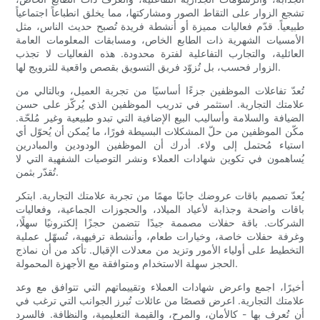
تشجع الزوار على التقاط الصور ومشاركتها، مما يخلق انطباعاً اجتماعياً
طبيعياً. قدّم فعاليات مميزة أو أنشطة فريدة تُصبح حديث الناس، مثل
الأمسيات الشهرية ذات الطابع الخاص، ومسابقات المعلومات العامة
العائلية، والتجارب التفاعلية لفترة محدودة. هذه الفعاليات لا تجذب
الزوار فحسب، بل تُزوّد ​​فريق التسويق بقصص واقعية للترويج لها.
تُعدّ تفاعلات الموظفين جزءًا أساسيًا من تجربة العميل، وبالتالي من
علامتك التجارية. استثمر في تدريب الموظفين الذي يُركّز على حسن
الضيافة والسلامة وأساليب البيع الإضافية التي تبدو طبيعية وغير مُلحّة.
مكّن الموظفين من حلّ المشكلات البسيطة فورًا، ما يُمكن أن يُحوّل أي
استياء مُحتمل إلى ولاء. أدرك أن الموظفين الودودين والمبادرين
يُساهمون في تكوين شهادات العملاء ونشر التوصيات الشفهية التي لا
تُقدّر بثمن.
يُعدّ تصميم باقات عروضك جانبًا مهمًا من تجربة علامتك التجارية. ابتكر
باقات واضحة وجذابة لأعياد الميلاد، والحجوزات الجماعية، وفعاليات
الشركات. باقة حفلات مصممة جيدًا تتضمن حجزًا إلكترونيًا سهلًا،
وغرفة حفلات خاصة، وخيارات طعام، وأنشطة ترفيهية، تُسهّل عملية
التخطيط على أولياء الأمور وتزيد من معدلات الإقبال. تأكد من أن نماذج
الحجز سهلة الاستخدام ومتوافقة مع الأجهزة المحمولة.
أخيرًا، اجمع واعرض شهادات العملاء وتقييماتهم التي تتوافق مع وعد
علامتك التجارية. اعرض قصصًا من عائلات تُبرز الجوانب التي ترغب في
أن تُعرف بها - كالأمان، والمرح، والقيمة التعليمية، والنظافة. فالسرد