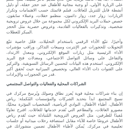
على الزيارة الأولى، أو وجبة مجانية للأطفال عند حجز حفلة، أو دليل
أنشطة قابل للتنزيل للعائلات. قسّم قائمتك حسب الاهتمامات وتكرار
الزيارات: زوار جدد، زوار دائمون، منظمو حفلات، وعملاء سابقون.
خصص حملات البريد الإلكتروني لكل مجموعة من خلال عروض ترويجية
شخصية، وتذكيرات بالفعاليات القادمة، وعروض حصرية مثل الحجز
المبكر للعطلات.
وأخيرًا، تتبّع الأداء الرقمي باستخدام التحليلات. فعّل خاصية تتبّع
التحويلات للحجوزات عبر الإنترنت ومبيعات التذاكر، وراقب مؤشرات
الأداء الرئيسية مثل زيارات الموقع الإلكتروني، ومعدل الارتداد،
والتفاعل على وسائل التواصل الاجتماعي، ومعدلات فتح البريد
الإلكتروني. استخدم هذه البيانات لتحسين الرسائل التسويقية، والتركيز
على القنوات ذات الأداء العالي، وتخصيص الميزانية حيث تُحقق أكبر
قدر من الحجوزات والإيرادات.
الشراكات المحلية والفعاليات والتواصل المجتمعي
إن بناء شراكات محلية قوية يُعزز نطاق وصولك ويُرسخ مركزك في
نسيج المجتمع. ابدأ بتحديد الشركات والمؤسسات المُكملة: رياض
الأطفال، أطباء الأطفال، النوادي الرياضية، الشخصيات المؤثرة محليًا،
مصورو العائلات، والمطاعم التي تُقدم خدماتها للعائلات. اقترح تعاونًا
مُفيدًا للطرفين، مثل العروض الترويجية المُتبادلة حيث تُقدم رياض
الأطفال عروضًا خاصة للآباء مقابل استضافة رحلات ميدانية أو جلسات
تعليمية في مركزك. يُمكن لأطباء الأطفال تضمين منشوراتك في