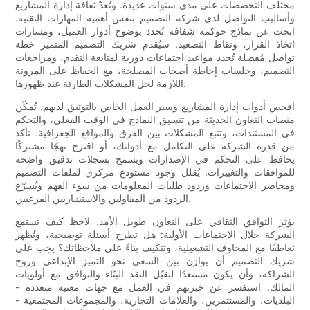
مختلف التخصصات على مدى سنوات عديدة. وتُعدّ ثقافة إدارة المشاريع
وأساليب التواصل لدى شركة التصميم بنفس أهمية المهارات التقنية.
ابحث عن نماذج حوكمة شفافة تُحدد بوضوح أدوار العميل، ومسارات
اتخاذ القرار، ونقاط التصعيد. سيُقدم شريك التصميم المتميز خطة
تواصل مُفصلة تُحدد مواعيد اجتماعات دورية لمتابعة التقدم، ومراجعات
التصميم، وجلسات إحاطة أصحاب المصلحة، مع الحفاظ على المرونة
اللازمة لحل المشكلات الطارئة عند ظهورها.
افحص أدوات إدارة المشاريع وسير العمل الخاص بالتوثيق لديهم. تُمكّن
منصات التعاون الحديثة من تنسيق النماذج في الوقت الفعلي، والتحكم
في المستندات، وتتبع المشكلات بين الفرق والمواقع الجغرافية. تأكد
من قدرة الشركة على التكامل مع أدواتك، أو اقترح نهجًا مشتركًا
يحافظ على التحكم في الإصدارات ويسمح بسجلات تدقيق واضحة
للموافقات والتغييرات. يُقلل وجود مستودع مركزي لملفات التصميم
ومحاضر الاجتماعات وردود طلبات المعلومات من سوء الفهم ويُسرّع
الردود من المقاولين والاستشاريين الفرعيين.
يؤثر التوافق الثقافي على التعاون طويل الأمد. لاحظ كيف تستمع
الشركة خلال الاجتماعات الأولية: هل تطرح أسئلة توضيحية، وتُظهر
تعاطفًا مع المخاوف التشغيلية، وتتكيف بناءً على ملاحظاتك؟ يجب على
شريك التصميم أن يوازن بين السعي نحو التميز الإبداعي وروح
الشراكة، وأن يكون مستعدًا لتقبّل النقد البنّاء والتوافق مع أولويات
المالك. استفسر عن خبرتهم في العمل مع جهات معنية متعددة -
البلديات، والمستثمرين، والعلامات التجارية، والمجموعات المجتمعية -