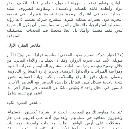
اللوائح، وتطور توقعات سهولة الوصول، تصاميم قابلة للتكيف. اختر
مواد وأنظمة قابلة للصيانة والاستبدال، ومقاومة للظروف البيئية
المحلية. ضع في اعتبارك برمجة مرنة تسمح بتغييرات في تصميم
التجربة دون تغييرات هيكلية كبيرة. ستقترح شركة تصميم ذات رؤية
مستقبلية استراتيجيات للامتثال والمرونة، مما يضمن أن يكون المشروع
ليس فقط معتمدًا وآمنًا، بل أيضًا محصنًا ضد التحديات المستقبلية
المتوقعة.
ملخص الفقرة الأولى:
يُعدّ اختيار شركة تصميم مدينة الملاهي المناسبة قرارًا استراتيجيًا ذا آثار
طويلة الأمد على تجربة الزوار، وكفاءة العمليات، والأداء المالي. من
خلال توضيح رؤيتك، ودراسة ملفات المشاريع السابقة والقدرات التقنية،
ومواءمة الميزانيات والجداول الزمنية، وتعزيز إدارة المشاريع التعاونية،
وضمان تحليل دقيق للموقع والسلامة، يمكنك زيادة احتمالية تحقيق
نتيجة ناجحة بشكل كبير. تتفاعل كل هذه العناصر مع العناصر الأخرى؛
فالتميز في مجال واحد لا يُعوّض تمامًا عن الضعف في مجال آخر، لذا
اعتمد نهج تقييم شامل.
ملخص الفقرة الثانية:
عند بدء مفاوضاتك مع الموردين، ابحث عن شركاء يُحسنون الاستماع،
ويُظهرون شفافية في عملياتهم، ويُقدمون أدلة على قدرتهم على حل
المشكلات على أرض الواقع. اطلب مخرجات واضحة، وميزانيات
واقعية، ووثائق شاملة، وأعطِ الأولوية للشركات التي تُظهر التزامًا