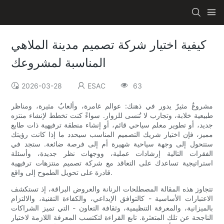
كيفية اختيار شركة تصميم مدينة الملاهي
المناسبة لمشروعك
2026-03-28
ESAC
63
مشروعٌ مثيرٌ يدور في ذهنك: عوالم غامرة، وألعابٌ مثيرة، ومناظر
طبيعية خلابة، وتجارب لا تُنسى للزوار. سواءً كنت تخطط لإنشاء منتزه
جديد، أو تطوير معلم سياحي قائم، أو إنشاء منطقة ترفيهية ذات طابع
مميز، فإن اختيار شريك التصميم المناسب سيحدد ما إذا كانت رؤيتك
ستتحول إلى وجهة سياحية شهيرة أم إلى فرصة ضائعة. ستجد في
الفقرات التالية إرشادات عملية، ووجهات نظر جديدة، وأسئلة
استراتيجية تساعدك على التعاقد مع شركة تصميم منتزهات ترفيهية
قادرة على تحويل الطموح إلى واقع.
تتجاوز هذه المقالة المصطلحات الرنانة والعروض البراقة، إذ تستكشف
الاعتبارات الأساسية - كالتوافق الإبداعي، والكفاءة التقنية، والالتزام
بالميزانية، والمعرفة التنظيمية، وثقافة التعاون - التي تميز الشراكات
الناجحة عن تلك المتعثرة. تابع القراءة لتكتسب المعرفة اللازمة لاختيار