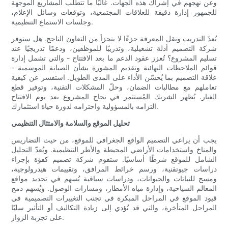
وعن نهجهم في إشراك هذه الجهات. غالبًا ما تتطلب المشاريع الموجهة
للجمهور إدارة دقيقة للعلاقات المجتمعية، وتوقعات وسائل الإعلام،
وجلسات الاستماع التنظيمية.
يُعدّ التدريب ونقل المعرفة جزءًا لا يتجزأ من التعاون الناجح. هل ستوفر
شركة التصميم أدلة تشغيلية، وتدريبًا للموظفين، ودعمًا تدريجيًا عند
تسليم المشروع؟ تُعزز عقود الدعم ما بعد الافتتاح - والتي تشمل إدارة
قوائم الملاحظات النهائية وتقديم المشورة بشأن الصيانة الموسمية -
علاقة التصميم بما يُحسّن الأداء على المدى الطويل. استفسر عن كيفية
تعاملهم مع مطالبات الضمان، وحلّ المشكلات التقنية، وتوفير قطع
الغيار. يُظهر الشريك المُستثمر في نجاح المشروع بعد يوم الافتتاح
التزامه بالمسؤولية واحترامه لدورة حياة استثمارك.
تحليل الموقع والسلامة والامتثال التنظيمي
يجب أن يراعي التصميم الواقع الجغرافي للموقع، من حيث التضاريس
والمناخ واستخدامات الأراضي المحيطة والأطر التنظيمية. ويُعدّ التحليل
الشامل للموقع شرطًا أساسيًا. ستقوم شركة تصميم كفؤة بإجراء
دراسات جيوتقنية، ورسم خرائط المرافق، وتقييمات هيدرولوجية،
ومسح للنباتات والحيوانات، ودراسات سياقية تُسهم في تحديد مواقع
المعالم السياحية، وإدارة مياه الأمطار، ومسارات الوصول. ويُسهم دمج
قيود الموقع في المراحل المبكرة في تجنب التغييرات التصميمية في
المراحل المتأخرة، والتي قد تُؤدي إلى زيادة التكاليف أو التأثير سلبًا
على تجربة الزوار.