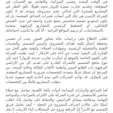
في الوقت المحدد وضمن الميزانية، والتعامل مع التحديات غير
المتوقعة، وتقديم تجارب مميزة للزوار تدوم طويلًا. دقّق النظر في
المشاريع المنجزة التي تُحاكي حجم مشروعك ونوعه. قد لا تكون
الشركة الأنسب هي تلك التي أنشأت عشرات الحدائق الضخمة، بل قد
يكون استوديو تصميم متخصص يتمتع بخبرة واسعة في سرد ​​القصص
التفاعلي، أو التخطيط الرئيسي للمشاريع الترفيهية متعددة
الاستخدامات، أو ترميم المواقع التراثية - أيًا كان ما يُناسب احتياجاتك.
اطلب الاطلاع على دراسات حالة تتجاوز الصور. يجب أن تتضمن
محفظة أعمال قيّمة أهداف المشروع، وأسس التصميم، والتحديات
التقنية والتشغيلية الرئيسية، وشهادات العملاء، وكيفية تطور الحل من
الفكرة إلى التنفيذ. ابحث عن أدلة على الابتكار - كيف تغلبت الشركة
على القيود الخاصة بالموقع أو ابتكرت تجارب جديدة للزوار؟ انتبه إلى
تنوع مناهج التصميم. فالشركة القادرة على تقديم كل من الأراضي
الترفيهية ذات الطابع المميز وأنظمة الألعاب الفعّالة وعالية السعة، من
المرجح أن تمتلك فرقًا متعددة التخصصات ضرورية للمشاريع المعقدة.
في المقابل، قد تواجه الشركات التي تبدو أحادية البعد صعوبة عندما
تتطلب المشاريع تكاملًا بين التخصصات.
تُعدّ المراجع والزيارات الميدانية أدوات بالغة الأهمية. تواصل مع عملاء
سابقين للاستفسار عن قدرة الشركة على الالتزام بالميزانيات والمواعيد
النهائية، ومعالجة مسائل التراخيص، والحفاظ على تواصل بنّاء. اطلب
أمثلةً على حالات انحراف المشروع عن الخطة - كيف تعامل فريق
التصميم مع الأمر؟ إنّ النزاهة وروح حل المشكلات أثناء الأزمات لا تقل