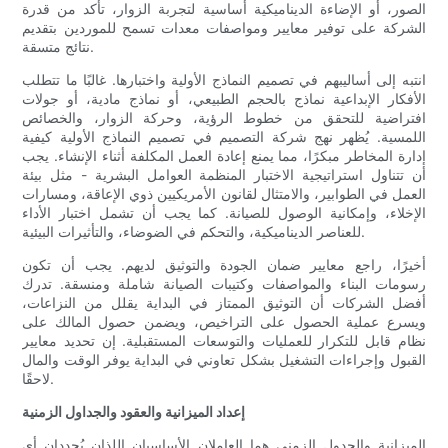
الصور، أو الإضاءة الديناميكية أساسية لتجربة الزوار، تأكد من قدرة
الشركة على توفير معايير ومواصفات معدات تسمح للموردين بتقديم
نتائج متسقة.
انتبه إلى أساليبهم في تصميم النماذج الأولية واختبارها. غالبًا ما تتطلب
الأفكار الإبداعية نماذج بالحجم الطبيعي، أو نماذج مادية، أو جولات
افتراضية للتحقق من خطوط الرؤية، وحركة الزوار، والخصائص
اللمسية. يُظهر نهج شركة التصميم في تصميم النماذج الأولية كيفية
إدارة المخاطر مبكرًا، مما يمنع إعادة العمل المكلفة أثناء الإنشاء. يجب
أن تتناول استراتيجية الاختبار المنظمة العوامل البشرية - مثل بيئة
العمل في الطوابير، والامتثال لقانون الأمريكيين ذوي الإعاقة، ومسارات
الإخلاء، وإمكانية الوصول للصيانة. كما يجب أن تشمل اختبار الأداء
للعناصر الديناميكية، والتحكم في الضوضاء، والتأثيرات البيئية.
أخيرًا، راجع معايير ضمان الجودة والتوثيق لديهم. يجب أن تكون
رسومات البناء والمواصفات وكتيبات الصيانة شاملة ومنسقة. تدرك
أفضل الشركات أن التوثيق الممتاز في البداية يقلل من النزاعات،
ويسرع عملية الحصول على التراخيص، ويضمن حصول المالك على
نظام قابل للتكرار للعمليات والتوسعات المستقبلية. إن تحديد معايير
القبول وإجراءات التشغيل بشكل تعاوني في البداية يوفر الوقت والمال
لاحقًا.
إعداد الميزانية والعقود والجداول الزمنية
الميزانية والجدول الزمني هما العاملان الأساسيان اللذان يُحددان أي