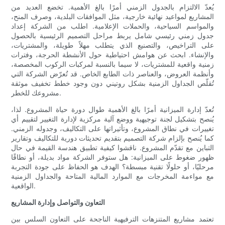
يُعدّ الالتزام بالجدول الزمني أمرًا بالغ الأهمية. تخضع العديد من
المشاريع لمواعيد نهائية خارجية، مثل الموافقات البلدية، وصرف المنح،
والمواسم السياحية، والحملات الإعلامية. اطلب من الشركة إعداد
جدول زمني رئيسي شامل يربط مراحل التصميم الرئيسية بالحصول
على التراخيص، والتصنيع الذي يتطلب مهلاً طويلة، والمشتريات،
والإنشاء. ابحث عن هوامش احتياطية حول الأنشطة الحرجة، وفترات
زمنية واقعية للمشتريات، لا سيما بالنسبة لمركبات الركوب المخصصة،
وأنظمة العروض، والعناصر ذات الطابع الخاص. قد تُعرّض الشركة التي
تُقلّص الجداول الزمنية بشكل روتيني دون وجود خطط تخفيف موثقة
مشروعك للخطر.
تُعدّ إدارة الميزانية أمرًا بالغ الأهمية طوال دورة حياة المشروع. لذا،
يُنصح بتشكيل لجنة توجيهية ووضع آلية مركزية لإدارة التغيير لتقييم أي
تغييرات في نطاق المشروع، وتأثيراتها على التكاليف، وجدوله الزمني.
كما يُنصح بإلزام شركة التصميم بتقديم تحديثات دورية للتكاليف وتقارير
التباين مع تقدّم المشروع. ناقشوا كيفية تطبيق هندسة القيمة في حال
ظهور ضغوط على الميزانية: هل ستوفر الشركة مواد بديلة، أو نطاقًا
مرحليًا، أو حلولًا تقنية مبسطة؟ الهدف هو الحفاظ على جودة التجربة
مع مواءمة المخرجات مع الموارد المالية المتاحة والجداول الزمنية
الواقعية.
التعاون والتواصل وإدارة المشاريع
تعتمد مشاريع المتنزهات الترفيهية الناجحة على التعاون السلس بين