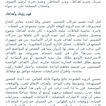
شريك يحترم أهدافك، ويدير المخاطر، ويقدم تجربة تُرضي الضيوف
وأصحاب المصلحة على حد سواء.
فهم رؤيتك وأهدافك
قبل البدء بتقييم شركات التصميم، خصص وقتًا لتحديد معايير النجاح
لمشروعك. قد تبدو الرؤية للوهلة الأولى مجرد مجموعة من الصفات -
غامرة، مناسبة للعائلات، مليئة بالحيوية - لكن تحديد أهدافك بوضوح
وتفصيل سيُحسّن بشكل كبير جودة الردود التي تتلقاها من شركات
التصميم. ابدأ بتحديد أهداف تجربة الزائر الأساسية: من هم جمهورك
المستهدف (العائلات، عشاق الإثارة، السياح الثقافيون)، ما هي المشاعر
التي ترغب في أن يشعر بها الزوار، وما هي القصص أو المواضيع التي
يجب سردها؟ فكّر في كيفية انسجام مشروعك مع الأهداف
الاستراتيجية الأوسع نطاقًا، مثل تنمية المجتمع، أو نمو السياحة، أو
توسيع نطاق العلامة التجارية لملكية فكرية. تُمكّن الأهداف الواضحة
المصممين من تصميم مفاهيم إبداعية مُخصصة، واختيار أنظمة ركوب
مناسبة، واقتراح استراتيجيات تشغيلية تتوافق مع توقعاتك.
تتضمن الرؤية الطموحة نتائج وقيودًا قابلة للقياس. حدد أعداد الحضور
المستهدفة، ومتوسط ​​وقت التواجد، وأهداف الإنفاق للفرد، والتوقعات
الموسمية. قرر ما إذا كنت ترغب في أن يكون هذا المعلم السياحي
نقطة جذب رئيسية لمنطقة ترفيهية أوسع أو معلمًا سياحيًا متخصصًا.
ينبغي أن تُؤخذ الاعتبارات التشغيلية - كاحتياجات التوظيف، وميزانيات
الصيانة، وتوقعات إدارة الطوابير - في الحسبان عند إجراء المحادثات
الأولية. سيقترح شريك التصميم الذي يفهم مؤشرات الأداء الرئيسية