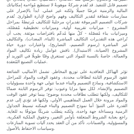
تصميم قابل للتنفيذ. قد تُقدم شركةٌ موهوبةٌ لا تستطيع مُواءمة إمكانياتك
المالية والزمنية عرضًا جميلًا ولكنه غير عملي. ابدأ بالإصرار على
ممارسات شفافة لتقدير التكاليف وفهم واضح لإدارة الطوارئ. تُقدم
شركات التصميم المرموقة تقديراتٍ مرحليةً للتكاليف مُرتبطةً بمراحل
المشروع - ميزانيات تقريبية أولية، وميزانيات تخطيطية مُفصّلة،
وميزانيات بناء مُفصّلة - كلٌ منها مُدعّم بافتراضات موثقة. يجب أن
تُراعي هذه التقديرات التكاليف المباشرة (البناء، المعدات)، والتكاليف
غير المباشرة (رسوم التصميم، التصاريح)، واعتبارات دورة حياة
المشروع (الصيانة، الاستبدال). ناقش عوامل زيادة تكاليف المواد
والعمالة، خاصةً بالنسبة للمواد التي تستغرق وقتًا طويلًا في التوريد أو
عمليات التصنيع المُعقدة.
تؤثر الهياكل التعاقدية على توزيع المخاطر. تشمل الأساليب الشائعة
عقود الرسوم الثابتة لنطاقات محددة، وعقود الوقت والمواد للمراحل
الاستكشافية، ونماذج التصميم والبناء عندما تتولى جهة واحدة مسؤوليات
التصميم والإنشاء. لكل منها مزايا وعيوب: توفر الرسوم الثابتة ضمانًا
للتكاليف، ولكنها تتطلب نطاقات محددة بوضوح؛ بينما توفر عقود الوقت
والمواد مرونة خلال العمل المفاهيمي الأولي، ولكنها قد تؤدي إلى عدم
القدرة على التنبؤ؛ أما نموذج التصميم والبناء فيمكنه تبسيط الجداول
الزمنية ومساءلة جهة واحدة، ولكنه يتطلب شريكًا موثوقًا به للغاية.
راجع بعناية الشروط المتعلقة بأوامر التغيير، وحقوق الملكية الفكرية،
والمسؤولية، والضمانات. تأكد من أن العقد يحدد آليات تسوية المنازعات
وسياسات الاحتفاظ بالأصول.