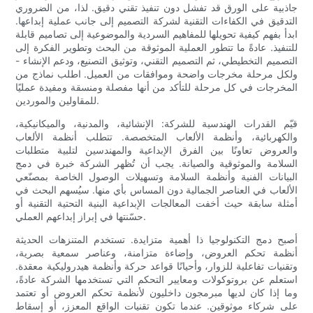
جاذبية على الورق قد تفشل دون تنفيذ تقني دقيق. لذا، من الضروري
التدقيق في الكفاءات التقنية لشركة التصميم إلى جانب عملية إبداعها.
ابدأ بفهم كيفية تحويلها للمفاهيم السردية والموضوعية إلى تصاميم قابلة
للتنفيذ. عادةً ما تتطور العملية الموثوقة من البحث وتطوير الفكرة إلى
التصميم التخطيطي، ثم التصميم التقني، وتوثيق التصنيع، ودعم الإنشاء -
ولكل مرحلة مخرجات واضحة وموافقات من العميل. اطلب نماذج من
المخرجات في كل مرحلة للتأكد من أنها مفصلة ومنسقة ومفيدة عمليًا
للمقاولين والموردين.
قيّم القدرات الهندسية للشركة: الإنشائية، والمدنية، والميكانيكية،
والكهربائية، وأنظمة الألعاب المتخصصة. تتطلب أنظمة الألعاب
والعروض تعاونًا بين الفرق الإبداعية والمهندسين لتلبية متطلبات
السلامة والموثوقية والصيانة. يجب أن تُظهر الشركة خبرة في دمج
البيانات الفنية وأنظمة السلامة وتسهيلات الوصول الخاصة بمصنّعي
الألعاب في العناصر الجمالية دون المساس بأي منها. سيُسهم البحث في
أمثلة سابقة حيث أخفت المعالجات الإبداعية البنية التحتية التقنية أو
حسّنتها في إبراز إبداعهم العملي.
أصبح دمج التكنولوجيا ذا أهمية متزايدة. تستخدم المتنزهات الحديثة
أنظمة تحكم العروض، وإضاءة متزامنة، وعناصر سمعية بصرية،
وتقنيات تفاعلية للزوار، وأحيانًا قواعد حركة وأنظمة هيدروليكية معقدة.
استعلم عن بروتوكولات ومعايير التحكم التي تستخدمها الشركة عادةً،
وما إذا كان لديها مبرمجون داخليون لأنظمة تحكم العروض أو تعتمد
على شركاء موثوقين. عندما تكون تقنيات الواقع المعزز، أو إسقاط