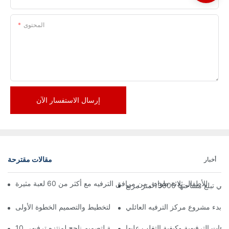
المحتوى
إرسال الاستفسار الآن
مقالات مقترحة
أخبار
تها 13000 متر مربع
ة بدء مشروع مركز الترفيه العائلي
زهات الترفيهية وكيفية التغلب عليها
10 مبادئ أساسية لتصميم ناجح لمنتزه ترفيهي