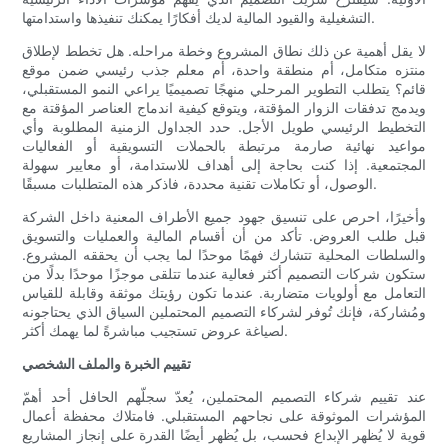
التشغيلية والقيود المالية لديك أفكارًا يمكنك تنفيذها واستدامتها.
لا يقل أهمية عن ذلك نطاق المشروع وخطة مراحله. هل تخطط لإطلاق
منتزه متكامل، أم منطقة واحدة، أم معلم جذب رئيسي ضمن موقع
قائم؟ يتطلب التطوير المرحلي منهجًا تصميميًا يراعي النمو المستقبلي،
ويدمج تدفقات الزوار المؤقتة، ويتوقع كيفية اندماج العناصر المؤقتة مع
التخطيط الرئيسي طويل الأجل. حدد الجداول الزمنية المطلوبة وأي
مواعيد نهائية صارمة مرتبطة بالحملات التسويقية أو الفعاليات
المجتمعية. إذا كنت بحاجة إلى أهداف للاستدامة، أو معايير سهولة
الوصول، أو تكاملات تقنية محددة، فاذكر هذه المتطلبات مسبقًا.
وأخيرًا، احرص على تنسيق جهود جميع الأطراف المعنية داخل الشركة
قبل طلب العروض. تأكد من أن أقسام المالية والعمليات والتسويق
والسلطات المحلية تتشارك فهمًا موحدًا لما يجب أن يحققه المشروع.
ستكون شركات التصميم أكثر فعالية عندما تتلقى موجزًا ​​موحدًا بدلًا من
التعامل مع أولويات متضاربة. عندما تكون رؤيتك موثقة وقابلة للقياس
ومُشاركة، فإنك تُوفر لشركاء التصميم المحتملين السياق الذي يحتاجونه
لصياغة عروض تستجيب مباشرةً لما يهمك أكثر.
تقييم الخبرة والملف الشخصي
عند تقييم شركاء التصميم المحتملين، يُعدّ سجلّهم الحافل أحد أهمّ
المؤشرات الموثوقة على نجاحهم المستقبلي. فامتلاك محفظة أعمال
قوية لا يُظهر الإبداع فحسب، بل يُظهر أيضًا القدرة على إنجاز المشاريع