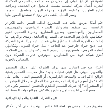
أهميةً عن الإبداع الأولي. إن أمكن، زُر معالم الجذب السياحي المكتملة
لتجربة أعمال شركة التصميم بنفسك. فالتجول في الحديقة، ومراقبة
إدارة الطوابير، وخطوط الرؤية، وحركة الزوار، وتفاصيل التصميم،
وسير العمل، يكشف عن رؤى لا تستطيع الصور نقلها.
قيّم أيضًا الفريق القائم على المشروع. اطلب السير الذاتية للكوادر
الرئيسية التي ستقود مشروعك: المدراء الإبداعيون، والمهندسون
المعماريون، والمهندسون، ومديرو المشاريع، وخبراء التصميم. تُظهر
خلفياتهم، وأدوارهم المحددة في المشاريع السابقة، ومدى توافرهم، ما
إذا كانت الخبرة المناسبة ستُطبّق على عملك. انتبه جيدًا لقدرة الشركة
على دمج خبراء خارجيين عند الحاجة - مثل خبراء الصوت، ومُكاملِي
أنظمة العروض، واستوديوهات الرسوم المتحركة، واستشاريي السلامة.
تُعزز شبكة قوية من المتعاونين الموثوقين قدرات الشركة دون
المساس بالجودة.
أخيرًا، ضع في اعتبارك مدى تركيز الشركة على الابتكار المستمر
والتطوير المهني. هل تتبنى تقنيات جديدة مثل معاينات التصميم بتقنية
الواقع الافتراضي، والنمذجة البارامترية، أو التصميم البيئي القائم على
الأداء؟ هل تُسهم في إثراء المعرفة في هذا المجال من خلال المؤتمرات
أو المنشورات؟ إن شريك التصميم الملتزم بالتحسين المستمر يكون في
وضع أفضل لتقديم حلول متطورة والتكيف مع التوجهات المستقبلية.
تقييم القدرات التقنية والعملية الإبداعية
مشروع مدينة الملاهي هو نقطة التقاء الفن بالهندسة. حتى أكثر الأفكار