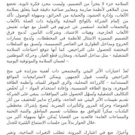
السلامة جزء لا يتجزأ من التصميم، وليست مجرد فكرة ثانوية. تخضع
مدن الملاهي لأنظمة صارمة ومعايير صناعية دقيقة فيما يتعلق بسلامة
الألعاب، وإدارة الحشود، والحماية من الحرائق، وسهولة الوصول. تأكد
من إلمام الشركة باللوائح المحلية والدولية ذات الصلة بالألعاب
والتجمعات العامة. استفسر عن خبرتهم في العمل مع جهات تفتيش
الألعاب الخارجية، وهيئات الاعتماد، وشركات التأمين. تُدمج فرق
التصميم المتميزة الامتثال للأنظمة في المخططات، وتُدمج مسارات
الخروج ومداخل الطوارئ في العناصر التصميمية، وتُنسق مع السلطات
المختصة للحصول على التراخيص. كما أنها تتوقع احتياجات السلامة
التشغيلية - مثل مداخل الصيانة، ومخازن قطع الغيار، وحركة الموظفين
- لضمان السلامة والموثوقية اليومية.
تُعدّ اعتبارات الأثر البيئي والمجتمعي ذات أهمية متزايدة في منح
التراخيص وكسب قبول الجمهور. ويمكن لاستراتيجيات المواقع
المستدامة - كالزراعة المحلية، والري الموفر للمياه، وأنظمة الطاقة
الموفرة، ودمج الطاقة الشمسية، وإعادة استخدام المواد - أن تُخفّض
التكاليف التشغيلية وتُسهّل الحصول على الموافقات. ينبغي على الشركة
تقديم تقييمات الأثر البيئي عند الحاجة، واقتراح تدابير للتخفيف من آثار
الضوضاء وحركة المرور والتأثيرات البصرية. يُنصح بإشراك مخططي
البلديات مبكراً للتوافق مع متطلبات تقسيم المناطق والبنية التحتية
والمساحات العامة؛ فالعديد من القضايا يُمكن حلّها بسهولة أكبر من
خلال الحوار بدلاً من جلسات الاستماع المُثيرة للجدل.
وأخيرًا، ضع في اعتبارك المرونة. تتطلب التغيرات المناخية، وتغير