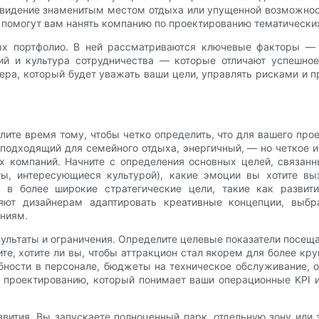
е видение знаменитым местом отдыха или упущенной возможно
 помогут вам нанять компанию по проектированию тематических
х портфолио. В ней рассматриваются ключевые факторы — т
й и культура сотрудничества — которые отличают успешное 
а, который будет уважать ваши цели, управлять рисками и пр
ите время тому, чтобы четко определить, что для вашего прое
подходящий для семейного отдыха, энергичный, — но четкое и
их компаний. Начните с определения основных целей, связанн
ты, интересующиеся культурой), какие эмоции вы хотите вы
я в более широкие стратегические цели, такие как развит
оляют дизайнерам адаптировать креативные концепции, выб
ниям.
льтаты и ограничения. Определите целевые показатели посещ
те, хотите ли вы, чтобы аттракцион стал якорем для более кр
ности в персонале, бюджеты на техническое обслуживание,
 проектированию, который понимает ваши операционные KPI 
звития. Вы запускаете полноценный парк, отдельную зону или