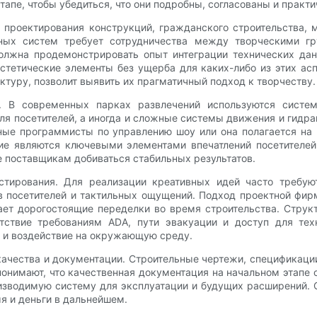
тапе, чтобы убедиться, что они подробны, согласованы и практ
проектирования конструкций, гражданского строительства, 
ьных систем требует сотрудничества между творческими г
олжна продемонстрировать опыт интеграции технических дан
стетические элементы без ущерба для каких-либо из этих ас
туру, позволит выявить их прагматичный подход к творчеству.
й. В современных парках развлечений используются систе
я посетителей, а иногда и сложные системы движения и гидра
нные программисты по управлению шоу или она полагается на 
е являются ключевыми элементами впечатлений посетителей,
 поставщикам добиваться стабильных результатов.
стирования. Для реализации креативных идей часто требу
ов посетителей и тактильных ощущений. Подход проектной фир
ает дорогостоящие переделки во время строительства. Струк
тствие требованиям ADA, пути эвакуации и доступ для те
 и воздействие на окружающую среду.
 качества и документации. Строительные чертежи, спецификац
нимают, что качественная документация на начальном этапе 
роизводимую систему для эксплуатации и будущих расширений.
я и деньги в дальнейшем.