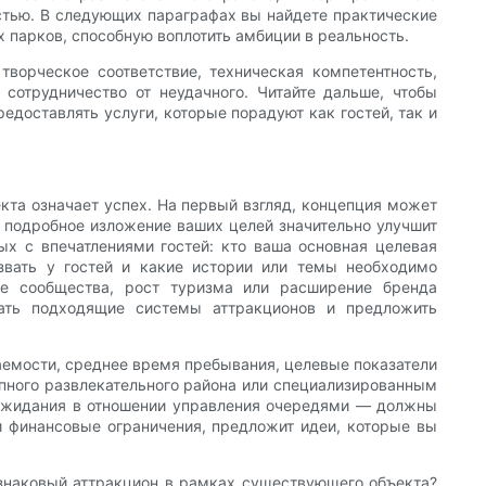
стью. В следующих параграфах вы найдете практические
 парков, способную воплотить амбиции в реальность.
ворческое соответствие, техническая компетентность,
сотрудничество от неудачного. Читайте дальше, чтобы
едоставлять услуги, которые порадуют как гостей, так и
кта означает успех. На первый взгляд, концепция может
 подробное изложение ваших целей значительно улучшит
ых с впечатлениями гостей: кто ваша основная целевая
звать у гостей и какие истории или темы необходимо
ие сообщества, рост туризма или расширение бренда
рать подходящие системы аттракционов и предложить
аемости, среднее время пребывания, целевые показатели
упного развлекательного района или специализированным
 ожидания в отношении управления очередями — должны
и финансовые ограничения, предложит идеи, которые вы
 знаковый аттракцион в рамках существующего объекта?