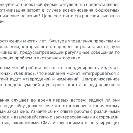
ребуйте от проектной фирмы регулярного предоставления
 оптимизация затрат в случае возникновения бюджетных
хнические решения? Цель состоит в сохранении высокого
ми.
отяжении многих лет. Культура управления проектами и
авления, которые четко определяют роли клиента, пути
муникаций, предусматривающий регулярные совещания по
икающих проблем в экстренном порядке.
совместной работы позволяют координировать модели в
нах. Убедитесь, что компания может интегрироваться с
ткий аудит утверждений и изменений. Централизованное
тво недоразумений и ускоряет ответы от подрядчиков и
пания слушает во время первых встреч: задают ли они
 по дизайну должен сочетать стремление к творческому
ми заказчика. Узнайте об их опыте работы с различными
ходе к взаимодействию с заинтересованными сторонами.
ностью, ожиданиями СМИ и слушаниями в регулирующих