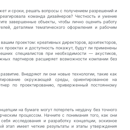
ет и сроки, решать вопросы с получением разрешений и
реагировала команда дизайнеров? Честность и умение
ите завершенные объекты, чтобы лично оценить работу
телей, деталями тематического оформления и рабочим
 вашим проектом: креативных директоров, архитекторов,
 проектах и ​​доступность покажут, будут ли применены
нешних специалистов при необходимости — акустиков,
дежных партнеров расширяет возможности компании без
развитие. Внедряют ли они новые технологии, такие как
ктирование окружающей среды, ориентированное на
ртнер по проектированию, приверженный постоянному
цепции на бумаге могут потерпеть неудачу без точного
рческим процессом. Начните с понимания того, как они
ебя исследования и разработку концепции, эскизное
ый этап имеет четкие результаты и этапы утверждения