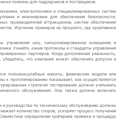
ически полезны для подрядчиков и поставщиков.
механики, электротехники и специализированных систем
руппами и инженерами для обеспечения безопасности,
ных производителей аттракционов, систем обеспечения
пектов. Изучение примеров из прошлого, где креативные
мы управления шоу, синхронизированное освещение и
влики. Узнайте, какие протоколы и стандарты управления
проверенных партнеров. Когда дополненная реальность,
 убедитесь, что компания может обеспечить допуски и
ются полномасштабные макеты, физические модели или
мы к прототипированию показывает, как осуществляется
турированная стратегия тестирования должна учитывать
хнического обслуживания. Она также должна включать
ии и руководства по техническому обслуживанию должны
снижает количество споров, ускоряет процесс получения
 Совместное определение критериев приемки и процедур