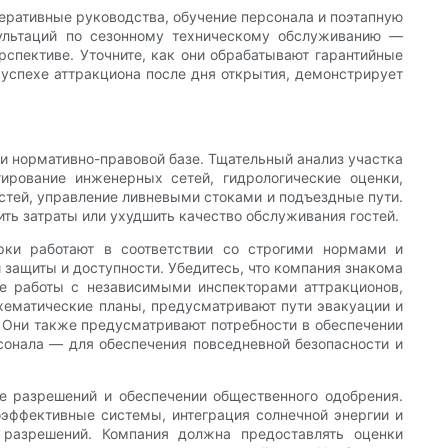
еративные руководства, обучение персонала и поэтапную
ультаций по сезонному техническому обслуживанию —
рспективе. Уточните, как они обрабатывают гарантийные
 успехе аттракциона после дня открытия, демонстрирует
и нормативно-правовой базе. Тщательный анализ участка
тирование инженерных сетей, гидрологические оценки,
стей, управление ливневыми стоками и подъездные пути.
ить затраты или ухудшить качество обслуживания гостей.
рки работают в соответствии со строгими нормами и
 защиты и доступности. Убедитесь, что компания знакома
е работы с независимыми инспекторами аттракционов,
хематические планы, предусматривают пути эвакуации и
. Они также предусматривают потребности в обеспечении
сонала — для обеспечения повседневной безопасности и
 разрешений и обеспечении общественного одобрения.
оэффективные системы, интеграция солнечной энергии и
 разрешений. Компания должна предоставлять оценки