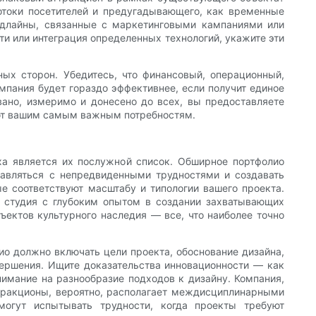
отоки посетителей и предугадывающего, как временные
длайны, связанные с маркетинговыми кампаниями или
и или интеграция определенных технологий, укажите эти
ых сторон. Убедитесь, что финансовый, операционный,
мпания будет гораздо эффективнее, если получит единое
вано, измеримо и донесено до всех, вы предоставляете
ают вашим самым важным потребностям.
ха является их послужной список. Обширное портфолио
равляться с непредвиденными трудностями и создавать
е соответствуют масштабу и типологии вашего проекта.
 студия с глубоким опытом в создании захватывающих
ектов культурного наследия — все, что наиболее точно
о должно включать цели проекта, обоснование дизайна,
вершения. Ищите доказательства инновационности — как
имание на разнообразие подходов к дизайну. Компания,
ттракционы, вероятно, располагает междисциплинарными
огут испытывать трудности, когда проекты требуют