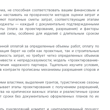
рма, не способная соответствовать вашим финансовым и
ы настаивать на прозрачности методов оценки затрат и
яют поэтапные сметы затрат, соответствующие этапам
 бюджеты — каждый с документально подтвержденными
ты (плата за проектирование, разрешения) и факторы
очей силы, особенно для изделий с длительным сроком
нной оплатой за определенные объемы работ, оплату по
зация берет на себя как проектные, так и строительные
емость затрат, но требует четко определенных объемов
привести к непредсказуемости; модель «проектирование-
личия надежного партнера. Тщательно изучите условия,
то в контракте прописаны механизмы разрешения споров и
ими властями, выделения грантов, туристические сезоны
ывает этапы проектирования с получением разрешений,
тва на критически важных этапах и реалистичные сроки
ет сроки без документально оформленных планов по их
ать руководящий комитет и централизованный процесс