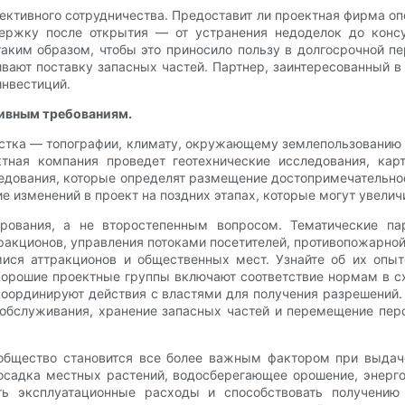
ективного сотрудничества. Предоставит ли проектная фирма оп
ержку после открытия — от устранения недоделок до конс
аким образом, чтобы это приносило пользу в долгосрочной пе
ивают поставку запасных частей. Партнер, заинтересованный в
инвестиций.
тивным требованиям.
стка — топографии, климату, окружающему землепользованию 
тная компания проведет геотехнические исследования, кар
едования, которые определят размещение достопримечательно
е изменений в проект на поздних этапах, которые могут увелич
ирования, а не второстепенным вопросом. Тематические па
акционов, управления потоками посетителей, противопожарной
я аттракционов и общественных мест. Узнайте об их опыт
орошие проектные группы включают соответствие нормам в с
координируют действия с властями для получения разрешений
 обслуживания, хранение запасных частей и перемещение пер
общество становится все более важным фактором при выдаче
осадка местных растений, водосберегающее орошение, энерг
ть эксплуатационные расходы и способствовать получению