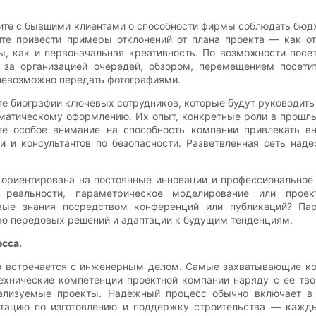
ите с бывшими клиентами о способности фирмы соблюдать бюдж
те привести примеры отклонений от плана проекта — как от
, как и первоначальная креативность. По возможности посет
 за организацией очередей, обзором, перемещением посети
 невозможно передать фотографиями.
те биографии ключевых сотрудников, которые будут руководить
атическому оформлению. Их опыт, конкретные роли в прошлых
е особое внимание на способность компании привлекать в
и и консультантов по безопасности. Разветвленная сеть на
 ориентирована на постоянные инновации и профессиональное 
 реальности, параметрическое моделирование или прое
евые знания посредством конференций или публикаций? Па
ию передовых решений и адаптации к будущим тенденциям.
сса.
во встречается с инженерным делом. Самые захватывающие кон
технические компетенции проектной компании наряду с ее тво
ализуемые проекты. Надежный процесс обычно включает в с
нтацию по изготовлению и поддержку строительства — кажд