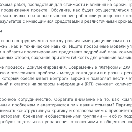
ъема работ, последствий для стоимости и влияния на сроки. Т
 продвижения проекта. Обсудите, как будет осуществляться
е материалы, поэтапное выполнение работ или упрощенные те
результатов с имеющимися средствами и реалистичными срока
и
женного сотрудничества между различными дисциплинами на пр
ны, как и технические навыки. Ищите прозрачные модели упр
р в области проектирования представит подробный план ком
ванных сторон, сохраняя при этом гибкость для решения возн
чие процессы документирования. Современные платформы для 
ию и отслеживать проблемы между командами и в разных регио
который обеспечивает контроль версий и позволяет вести че
ний и ответов на запросы информации (RFI) снижает количес
осрочное сотрудничество. Обратите внимание на то, как ком
нным проблемам и адаптируются ли к вашим отзывам? Партнер
нимать конструктивную критику и согласованием с приоритета
есторами, брендами и общественными группами — и об их под
 требуют тщательного управления отношениями с обществен