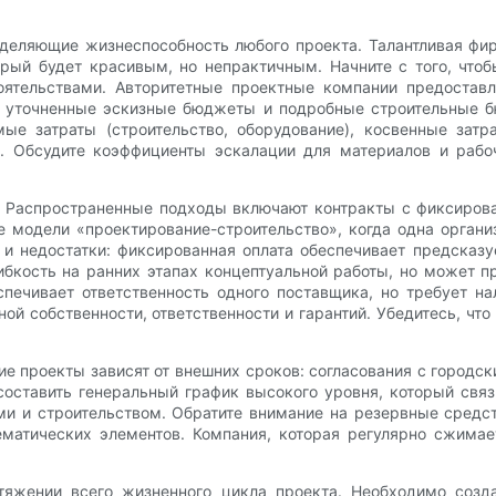
деляющие жизнеспособность любого проекта. Талантливая фи
рый будет красивым, но непрактичным. Начните с того, чтоб
ятельствами. Авторитетные проектные компании предоставл
, уточненные эскизные бюджеты и подробные строительные
е затраты (строительство, оборудование), косвенные затра
). Обсудите коэффициенты эскалации для материалов и раб
. Распространенные подходы включают контракты с фиксирова
 модели «проектирование-строительство», когда одна органи
и недостатки: фиксированная оплата обеспечивает предсказу
ибкость на ранних этапах концептуальной работы, но может 
спечивает ответственность одного поставщика, но требует на
ой собственности, ответственности и гарантий. Убедитесь, ч
е проекты зависят от внешних сроков: согласования с городск
оставить генеральный график высокого уровня, который связ
ми и строительством. Обратите внимание на резервные средс
тематических элементов. Компания, которая регулярно сжима
яжении всего жизненного цикла проекта. Необходимо созд