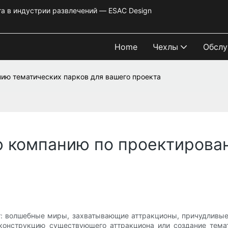
та в индустрии развлечений — ESAC Design
Home
Чехлы
Обслу
ию тематических парков для вашего проекта
 компанию по проектирова
: волшебные миры, захватывающие аттракционы, причудливые
еконструкцию существующего аттракциона или создание темат