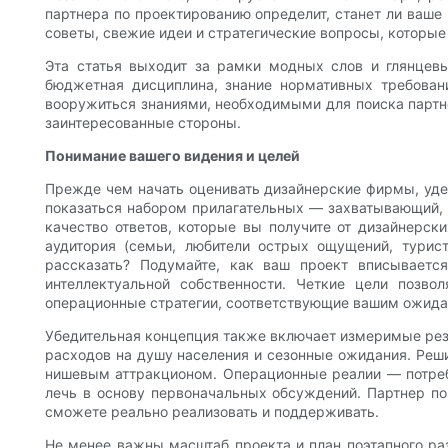
партнера по проектированию определит, станет ли ваш
советы, свежие идеи и стратегические вопросы, которые
Эта статья выходит за рамки модных слов и глянцевы
бюджетная дисциплина, знание нормативных требовани
вооружиться знаниями, необходимыми для поиска партнер
заинтересованные стороны.
Понимание вашего видения и целей
Прежде чем начать оценивать дизайнерские фирмы, удел
показаться набором прилагательных — захватывающий, 
качество ответов, которые вы получите от дизайнерск
аудитория (семьи, любители острых ощущений, турис
рассказать? Подумайте, как ваш проект вписываетс
интеллектуальной собственности. Четкие цели позв
операционные стратегии, соответствующие вашим ожида
Убедительная концепция также включает измеримые резу
расходов на душу населения и сезонные ожидания. Реши
нишевым аттракционом. Операционные реалии — потреб
лечь в основу первоначальных обсуждений. Партнер по
сможете реально реализовать и поддерживать.
Не менее важны масштаб проекта и план поэтапного ра