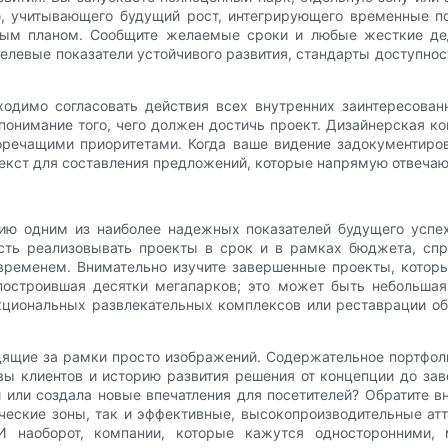
ю, учитывающего будущий рост, интегрирующего временные п
ьным планом. Сообщите желаемые сроки и любые жесткие де
евые показатели устойчивого развития, стандарты доступност
одимо согласовать действия всех внутренних заинтересованн
онимание того, чего должен достичь проект. Дизайнерская ко
воречащими приоритетами. Когда ваше видение задокументиро
екст для составления предложений, которые напрямую отвеч
ию одним из наиболее надежных показателей будущего успе
ость реализовывать проекты в срок и в рамках бюджета, сп
временем. Внимательно изучите завершенные проекты, которы
построившая десятки мегапарков; это может быть небольшая
кциональных развлекательных комплексов или реставрации объ
ящие за рамки просто изображений. Содержательное портфоли
ы клиентов и историю развития решения от концепции до за
или создала новые впечатления для посетителей? Обратите вн
ческие зоны, так и эффективные, высокопроизводительные а
 наоборот, компании, которые кажутся односторонними, м