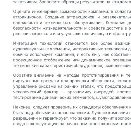
заказчиком. Запросите образцы результатов на каждом э
Оцените инженерные возможности компании: в области 
аттракционов. Создание аттракционов и развлекател
надежности и технического обслуживания. Компания д
безопасности жизнедеятельности и средств доступа в э
решения скрывали или улучшали техническую инфраструк
Интеграция технологий становится все более важно
аудиовизуальные элементы, интерактивные технологии дл
обычно использует компания, и есть ли у нее собстве
проекционное отображение или динамическое освещени
технические характеристики оборудования, позволяющие
Обратите внимание на методы прототипирования и те
виртуальные прогулки для проверки обзорности, поток
управление рисками на ранних этапах, что предотвращ
человеческий фактор — эргономику очередей, соотве
тестирование динамических элементов, шумоподавление
Наконец, следует проверить их стандарты обеспечения
быть подробными и согласованными. Лучшие компании по
разрешений и гарантирует, что заказчик получит восп
ввода в эксплуатацию на начальном этапе экономит врем