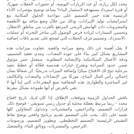
محدد لكل زيارة، أو عدد الزيارات اليومية، أو حجوزات الحفلات شهريًا،
أو فترة استرداد مستهدفة لاستثمار البناء؟ يساعد توضيح مؤشرات الأداء
الرئيسية هذه خبير التصميم على مواءمة الحلول المكانية مع
استراتيجيات توليد الإيرادات، وذلك من خلال وضع منافذ بيع الأطعمة
والمشروبات ذات الهامش الربحي المرتفع بالقرب من مناطق الانتظار،
وتحسين المسارات لزيادة فرص الوصول إلى متاجر التجزئة أو عمليات
الاسترداد، وتصميم غرف الحفلات التي تُشجع على تقديم باقات إضافية.
لا يقل أهمية عن ذلك وضع ميزانية واقعية. تتفاوت ميزانيات هذه
المشاريع بشكل كبير بناءً على جودة المعدات، ومدى تعقيد التصميم،
ودقة الأعمال الميكانيكية والإنشائية المطلوبة. سيعمل خبير موثوق
ضمن حدود الميزانية ويقترح خيارات هندسية فعّالة أو خطط تنفيذ
مرحلية تتيح لك الافتتاح مبكرًا وإضافة الميزات تدريجيًا. كن شفافًا بشأن
إجمالي رأس المال المتاح، موزعًا بين الإنشاءات والمعدات والتكاليف
غير المباشرة والطوارئ. هذه الشفافية تمنع المقترحات التي إما أنها لا
تفي بالغرض أو أنها طموحة بشكل مفرط.
ناقش الجداول الزمنية وتوقعات الإطلاق. إذا كان لديك تاريخ افتتاح
محدد - ربما مرتبط بعطلة محلية أو جدول زمني تسويقي - فوضح ذلك.
قرارات التصميم، والتراخيص، والمشتريات، وجداول المقاولين كلها
تعتمد على ذلك. يجب على المصمم تقديم برنامج واقعي يوضح نقاط
التفتيش الرئيسية: التصميم التخطيطي، وتطوير التصميم، ورسومات
الترخيص، والمشتريات، ووثائق البناء، والتشغيل.