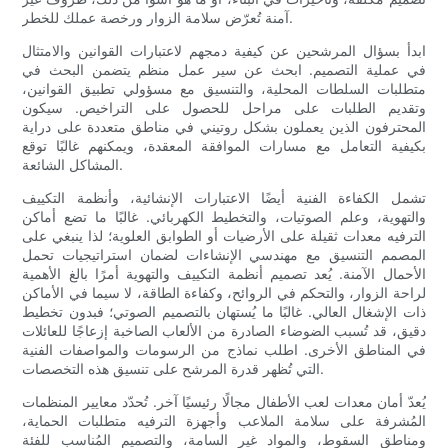
آمنة تُعرّض سلامة الزوار ورخصة عملك للخطر.
ابدأ بسؤال المرشحين عن كيفية دمجهم لاعتبارات القوانين والامتثال
في عملية التصميم. ابحث عن سير عمل منظم يتضمن البحث في
متطلبات السلطات المحلية، والتنسيق مع مسؤولي تطبيق القوانين،
وتقديم الطلبات على مراحل للحصول على التراخيص. سيكون
المحترفون الذين يعملون بشكل روتيني في مناطق متعددة على دراية
بكيفية التعامل مع مسارات الموافقة المعقدة، ويمكنهم غالبًا توقع
المشاكل الشائعة.
تشمل الكفاءة الفنية أيضًا الاعتبارات الإنشائية، وأنظمة التكييف
والتهوية، وعلم الصوتيات، والتخطيط الكهربائي. غالبًا ما تضع أماكن
الترفيه معدات ثقيلة على الأرضيات أو الطوابق العلوية؛ لذا ينبغي على
المصمم التنسيق مع مهندسي الإنشاءات لضمان استراتيجيات تحمل
الأحمال الآمنة. يُعد تصميم أنظمة التكييف والتهوية أمرًا بالغ الأهمية
لراحة الزوار، والتحكم في الروائح، وكفاءة الطاقة، لا سيما في الأماكن
ذات الإشغال العالي. غالبًا ما يُستهان بالتصميم الصوتي؛ فبدون تخطيط
دقيق، قد تُسبب الضوضاء الصادرة من الألعاب الصاخبة إزعاجًا للعائلات
في المناطق الأخرى. اطلب نماذج من الرسومات والمواصفات الفنية
التي تُظهر قدرة المرشح على تنسيق هذه التخصصات.
يُعدّ أمان معدات لعب الأطفال مجالًا رئيسيًا آخر. تُحدّد معايير المنظمات
المُشرفة على سلامة الملاعب وأجهزة الترفيه متطلبات الحماية،
ومناطق السقوط، والمواد غير السامة، والتصميم المُناسب للفئة