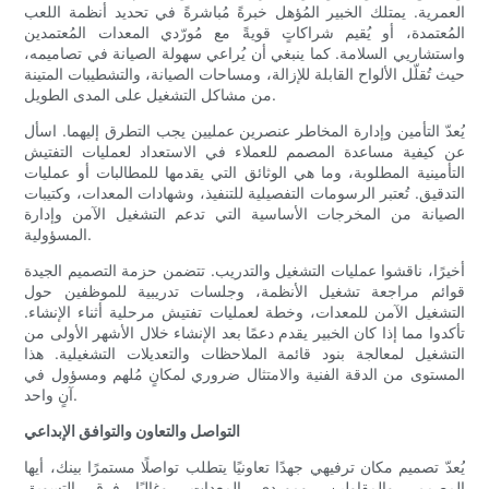
العمرية. يمتلك الخبير المُؤهل خبرةً مُباشرةً في تحديد أنظمة اللعب
المُعتمدة، أو يُقيم شراكاتٍ قويةً مع مُورّدي المعدات المُعتمدين
واستشاريي السلامة. كما ينبغي أن يُراعي سهولة الصيانة في تصاميمه،
حيث تُقلّل الألواح القابلة للإزالة، ومساحات الصيانة، والتشطيبات المتينة
من مشاكل التشغيل على المدى الطويل.
يُعدّ التأمين وإدارة المخاطر عنصرين عمليين يجب التطرق إليهما. اسأل
عن كيفية مساعدة المصمم للعملاء في الاستعداد لعمليات التفتيش
التأمينية المطلوبة، وما هي الوثائق التي يقدمها للمطالبات أو عمليات
التدقيق. تُعتبر الرسومات التفصيلية للتنفيذ، وشهادات المعدات، وكتيبات
الصيانة من المخرجات الأساسية التي تدعم التشغيل الآمن وإدارة
المسؤولية.
أخيرًا، ناقشوا عمليات التشغيل والتدريب. تتضمن حزمة التصميم الجيدة
قوائم مراجعة تشغيل الأنظمة، وجلسات تدريبية للموظفين حول
التشغيل الآمن للمعدات، وخطة لعمليات تفتيش مرحلية أثناء الإنشاء.
تأكدوا مما إذا كان الخبير يقدم دعمًا بعد الإنشاء خلال الأشهر الأولى من
التشغيل لمعالجة بنود قائمة الملاحظات والتعديلات التشغيلية. هذا
المستوى من الدقة الفنية والامتثال ضروري لمكانٍ مُلهم ومسؤول في
آنٍ واحد.
التواصل والتعاون والتوافق الإبداعي
يُعدّ تصميم مكان ترفيهي جهدًا تعاونيًا يتطلب تواصلًا مستمرًا بينك، أيها
المصمم، والمقاولين، وموردي المعدات، وغالبًا فرق التسويق