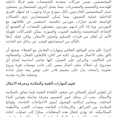
المتخصصين ضمن شركات متعددة التخصصات تضم فرقًا داخلية
للهندسة والتصميم والمشتريات. بينما يعمل آخرون كمستشارين ينسقون
عمل المتخصصين الخارجيين. لكل نموذج مزايا وعيوب: قد تُسهّل الفرق
الداخلية عملية التنسيق، بينما يُمكن للمستشارين ذوي الشبكات
الواسعة تقديم خيارات موردين تنافسية. استفسر عن علاقاتهم مع
الموردين وما إذا كان لديهم موردون مفضلون للمعدات أو التصنيع أو
الإضاءة المتخصصة وأنظمة الصوت والصورة. يمكن للشراكات طويلة
الأمد أن تُقلل من فترات التسليم وتُحسّن الأسعار، ولكن عليك أيضًا
التأكد من استعدادهم للبحث عن بدائل عند الحاجة.
أخيرًا، قيّم مدى التوافق الثقافي ومهارات التعامل مع العملاء. صحيح أن
تألق ملف الأعمال ضروري، لكنه غير كافٍ؛ فالتعاون الفعال، والشفافية
في التكاليف، والتركيز على العميل، كلها عناصر أساسية لنجاح أي
مشروع. إن امتلاك ملف أعمال مميز، إلى جانب توصيات قوية وروح
تعاونية راسخة، يدل على مصمم قادر على توفير بيئة عمل جذابة
وعملية تجارية مجدية.
تقييم المهارات التقنية والسلامة ومعرفة الامتثال
لن يُعوّض التميّز الجمالي عن ضعف الكفاءة التقنية فيما يتعلق بالسلامة
والامتثال. يجب أن يمتلك خبير التصميم معرفة شاملة بقوانين البناء
المحلية، ومعايير إمكانية الوصول لذوي الاحتياجات الخاصة، ولوائح
السلامة من الحرائق، والإرشادات الخاصة بمعدات اللعب والأنظمة
الميكانيكية. قد يؤدي إغفال هذه المتطلبات مبكرًا إلى عمليات إعادة
تصميم مكلفة، وتأخيرات في البناء، أو ما هو أسوأ من ذلك، ظروف غير