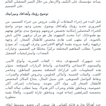
يساعد مؤسستك على التكيف والازدهار من خلال التميز التشغيلي القائم
على التصميم.
توضيح رؤيتك وأهدافك وميزانيتك
قبل البدء في إجراء المقابلات أو طلب عروض من خبراء التصميم، من
الضروري تحديد رؤيتك وأهدافك بوضوح. يضمن وجود موجز واضح
للخبراء المحتملين إمكانية تخصيص عروضهم وتوضيح مدى توافق نهجهم
مع طموحاتك. ابدأ بتحديد المفهوم: هل هو مركز ترفيهي عائلي نابض
بالحيوية، أم مقهى لعب هادئ مخصص للأطفال الصغار، أم وجهة
ترفيهية راقية مزودة بتقنية الواقع الافتراضي وغرف الهروب، أم نموذج
هجين؟ تتطلب المفاهيم المختلفة تركيزًا مختلفًا في التصميم، وخيارات
المعدات، واستراتيجيات التشغيل.
حدد جمهورك المستهدف بدقة - الفئات العمرية، وأنواع الأسر،
والمستوى الاجتماعي والاقتصادي، وأنماط الزيارات المتوقعة. ستؤثر
هذه المعلومات على قراراتك المتعلقة بتصميم المناطق، وعناصر
اللعب، والبيئات الحسية، وأماكن الجلوس، وعروض الطعام والشراب،
ونقاط التواصل التسويقي. على سبيل المثال، يحتاج المكان المخصص
للأطفال الصغار إلى مواد أكثر نعومة، ومساحات إشراف أكثر
خصوصية، ومناطق طعام وشراب أكثر هدوءًا، بينما تتطلب صالة ألعاب
مخصصة للمراهقين إضاءة قوية، ومناطق عازلة للصوت، وألعابًا تقنية
متطورة.
حدد أهدافًا تجارية قابلة للقياس. هل تسعى إلى تحقيق متوسط ​​إنفاق