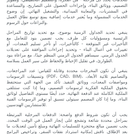
التصميم، ووثائق البناء، وإجراءات الحصول على التصاريح، والمساعدة
في المشتريات، والمعاينة الميدانية، والتشغيل النهائي. إن وضوح
الخدمات المشمولة وما يُعتبر خدمات إضافية يمنع توسع نطاق العمل
والنزاعات حول الرسوم.
ينبغي تحديد الجداول الزمنية بوضوح، مع تحديد تواريخ المراحل
الرئيسية ومسؤوليات كل طرف. يجب تضمين بنود للتعامل مع
التأخيرات غير المتوقعة - كالتأخيرات، أو تأخر تسليم المعدات، أو
تغييرات في أعمال البناء - وتحديد إجراءات الموافقة على تعديلات
الجدول الزمني. سيساهم الجدول الزمني المنظم جيدًا، مع مراعاة بنود
الطوارئ، في تقليل الإحباط والحفاظ على سير العمل بسلاسة.
ينبغي أن تكون المخرجات محددة وقابلة للقياس: عدد المراجعات،
وتنسيقات الرسومات (PDF، CAD، BIM)، والتصاميم ثلاثية الأبعاد،
ومواصفات المعدات، ووثائق التنفيذ. تأكد من الجهة التي ستحتفظ
بحقوق الملكية الفكرية لرسومات التصميم، وما إذا كنت ستتلقى
الملكية الكاملة عند الدفعة النهائية. حدد أيضًا مستوى التفاصيل لوثائق
البناء، وما إذا كان المصمم سيتولى تنسيق أو توفير الرسومات الفنية
للاستشاريين الهندسيين.
يجب أن تكون شروط الدفع واضحة: الدفعات المرحلية المرتبطة
بمراحل محددة شائعة وتشجع على إنجاز العمل في الوقت المحدد.
يجب تضمين مبالغ محتجزة للتسليمات النهائية ومبلغ تأمين لتعديلات ما
بعد الإطلاق. ناقش إمكانية استرداد نفقات السفر، وتراخيص البرامج