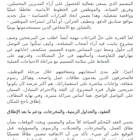
المصمم الذي يسعى بفعالية للحصول على آراء المديرين المحتملين،
وفريق الصيانة، والموظفين في الخطوط الأمامية، تعاطفًا عمليًا
وواقعية تشغيلية. وهذا يضمن اتخاذ القرارات الحساسة - مثل تحديد
مواقع صناديق الدفع، وتنظيف الخزائن، أو أماكن استراحة الموظفين -
بالتشاور مع الأشخاص الذين سيستخدمونها يوميًا.
تُعدّ القدرة على حلّ النزاعات مهمة أيضاً. اطلب من المرشحين وصف
مشروعٍ تباينت فيه آراء أصحاب المصلحة، وكيف تمكّنوا من التوصل
إلى حلول وسط دون المساس بجودة التصميم. ستكشف إجاباتهم عن
مهاراتهم التفاوضية، وأساليبهم في حلّ المشكلات، وقدرتهم على
الحفاظ على سلامة التصميم مع مراعاة الاحتياجات العملية.
أخيرًا، قيّم مدى استجابتهم وشفافيتهم خلال مرحلة التوظيف.
فالمحترفون الذين يقدمون نطاقات عمل واضحة، وهياكل رسوم
شفافة، وإجابات مباشرة على استفساراتك، هم أكثر عرضة لأن يكونوا
صريحين طوال فترة المشروع. إن الثقة والاحترام المتبادل، المبنيان
على التواصل الواضح، هما أساس شراكة مثمرة، وفي نهاية المطاف،
إطلاق ناجح للمكان.
العقود، والجداول الزمنية، والمخرجات، ودعم ما بعد الإطلاق
يحمي العقد المُحكم الصياغة كلاً منكم والمصمم، ويحدد التوقعات بشأن
نطاق العمل، والمخرجات، والتعديلات، والرسوم، والمسؤولية. قبل
التوقيع على أي شيء، تأكد من أن الاتفاقية تتضمن نطاقًا تفصيليًا
للخدمات يُحدد كل مرحلة - من الفكرة، والتصميم التخطيطي، وتطوير