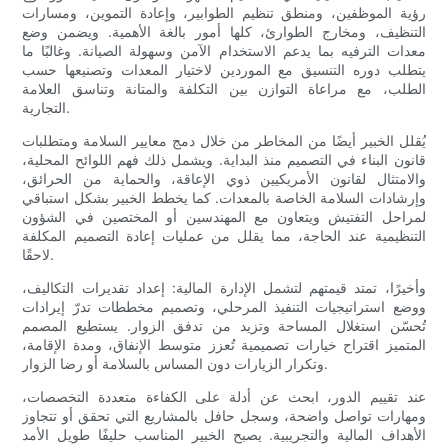
رؤية الموظفين، ومنطق تنظيم الطوابير، وإعادة التموين، ومسارات
التنظيف، ومخارج الطوارئ، كلها أمور بالغة الأهمية. ويضمن وضع
معدات الترفيه بما يدعم الاستخدام الآمن وسهولة الصيانة. وغالبًا ما
يتطلب دوره التنسيق مع الموردين لاختيار المعدات وتصنيعها حسب
الطلب، مع مراعاة التوازن بين التكلفة والمتانة وتناسق العلامة
التجارية.
يُقلل الخبير أيضًا من المخاطر من خلال دمج معايير السلامة ومتطلبات
قانون البناء في التصميم منذ البداية. ويشمل ذلك فهم اللوائح المحلية،
والامتثال لقانون الأمريكيين ذوي الإعاقة، والحماية من الحرائق،
وإرشادات السلامة الخاصة بالمعدات. كما يخطط الخبير بشكل استباقي
لمراحل التفتيش ويتعاون مع المهندسين أو المختصين في الشؤون
التنظيمية عند الحاجة، مما يقلل من عمليات إعادة التصميم المكلفة
لاحقًا.
وأخيرًا، تمتد قيمتهم لتشمل الإدارة المالية: إعداد تقديرات التكاليف،
ووضع استراتيجيات التنفيذ المرحلي، وتصميم مخططات تدرّ إيرادات
تُحسّن استغلال المساحة وتزيد من تدفق الزوار. يستطيع المصمم
المتميز اقتراح خيارات تصميمية تُعزز متوسط ​​الإنفاق، ومدة الإقامة،
وتكرار الزيارات دون المساس بالسلامة أو رضا الزوار.
عند تقييم الدور، ابحث عن أدلة على الكفاءة متعددة التخصصات،
ومهارات تواصل واضحة، وسجل حافل بالمشاريع التي تحقق أو تتجاوز
الأهداف المالية والتجريبية. يصبح الخبير المناسب حليفًا طويل الأمد