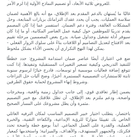
للعروض ثلاثية الأبعاد، أو تصميم النماذج الأولية إذا لزم الأمر.
غالبًا ما يُستهان بالدعم المقدم بعد الإطلاق، مع أنه بالغ الأهمية لضمان
سلاسة العمليات. يجب أن يحدد عقدك التزاماتك بزيارات المتابعة، وحل
المشكلات العالقة، وفترة دعم الضمان. استفسر عما إذا كان المصمم
يقدم تدريبًا للموظفين حول كيفية عمل العناصر المكانية، أو ما إذا كان
سيوفر أدلة تشغيل وجداول صيانة. يدرج بعض المصممين مرحلة تقييم
بعد الافتتاح لتعديل التصاميم أو اللافتات بناءً على سلوك الزوار الفعلي -
يمكن لهذا النهج التكراري أن يحسن الأداء بشكل ملحوظ.
ضع في اعتبارك أيضًا عناصر ضمان استدامة المشروع: حدد خططًا
للتنفيذ التدريجي وكيفية تسعير التغييرات المستقبلية وتنفيذها. إذا كنت
تتوقع إضافة فعاليات موسمية أو توسعات، فادرج خيارًا لرسوم سنوية
ثابتة للاستشارات التصميمية المستمرة. أخيرًا، وضح آليات حل النزاعات
وشروط إنهاء المشروع لحماية حقوق الطرفين.
يضمن إطار تعاقدي قوي، إلى جانب جداول زمنية واقعية، ومخرجات
واضحة، ودعم ملتزم بعد الإطلاق، أن تظل علاقتك مع خبير التصميم
مثمرة وأن يظل مشروعك على المسار الصحيح.
باختصار، يتطلب اختيار خبير التصميم المناسب لمكان الترفيه العائلي
الخاص بك تقييمًا متوازنًا للرؤية الإبداعية، والكفاءة التقنية، والخبرة
العملية، والقدرة على العمل الجماعي. ابدأ بوضع خطة واضحة تحدد
فكرتك، والجمهور المستهدف، والأهداف، والميزانية؛ واستخدمها كمعيار
لتقييم ملفات الأعمال، والمراجع، والقدرات التقنية. أعطِ الأولوية