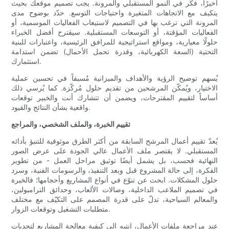
أخيرًا، فكّر في النمو المستقبلي والمرونة. يجب تصميم موقعك بحيث
يتكيف مع الاتجاهات المتغيرة واحتياجات التوسع. حدّد بوضوح مدى
المرونة التي ترغب بها في التصميم لاستيعاب الفعاليات الموسمية، أو
الفعاليات المؤقتة، أو التوسعات المستقبلية. سيقترح أفضل الخبراء
حلولًا معيارية، ومواقع استراتيجية للمرافق الرئيسية، واعتبارات للبنية
التحتية (السعة الكهربائية، وقدرة تحمل الأحمال) تضمن استدامة
استثمارك.
يُسهم توضيح الرؤية والأهداف والميزانية مُسبقاً في تحسين عملية
الاختيار، ويُمكّن المرشحين من تقديم حلول مُركّزة. كما يُرسي ذلك
أساساً لتقييم المقترحات، ويضمن أن تتشارك أنت والخبير توقعات
واقعية بشأن النتائج والقيود.
تقييم الخبرة، والملف الشخصي، والمراجع
يُعدّ تقييم أعمال المرشح السابقة من أكثر الطرق موثوقية للتنبؤ بأدائه
المستقبلي. لا يقتصر ملف الأعمال عالي الجودة على عرض الصور
النهائية فحسب، بل يشمل أيضًا توثيق مراحل العمل - من تطوير
الفكرة، إلى حالة المشروع قبل وبعد التنفيذ، والرسومات الفنية، وسرد
حلول المشكلات. ابحث عن تنوّع في أنواع المشاريع وأحجامها؛ فالخبرة
في تصميم الملاعب الداخلية، وصالات الألعاب، وحدائق الترامبولين،
والمعالم السياحية، تدلّ على قدرة المصمم على التكيّف مع مختلف
متطلبات التشغيل وتوقعات الزوار.
عند مراجعة ملفات الأعمال، انتبه إلى كيفية معالجة المشاريع لتحديات