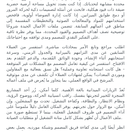
محددة مشابهة لتحدياتك. إذا كنت بصدد تحويل مساحة أرضية حضرية
ضيقة ذات قيود هيكلية، فابحث عن أمثلة لتصميمات ذكية لحركة المرور
أو دمج طوابق الميزانين. إذا كانت إدارة الضوضاء أولوية، فافحص
استخدامهم للمواد والمعالجات الصوتية والتخطيطات المقسمة إلى
مناطق في أعمالهم السابقة. تتضمن ملفات الأعمال الجيدة شروحًا
توضيحية تصف أهداف التصميم والقيود المحددة، مما يوفر نظرة ثاقبة
على التفكير النقدي للمصمم ومدى توافقه مع احتياجاتك.
اطلب مراجع وتابع الأمر بمحادثات مباشرة. استفسر من العملاء
السابقين عن مدى التزامهم بالميزانية والجدول الزمني، وسرعة
استجابتهم أثناء الإنشاء، وجودة الوثائق المُقدمة، والدعم المُقدم بعد
الافتتاح. استفسر عن كيفية تعامل المصمم مع المشكلات غير المتوقعة
- هل كانت استجابته تعاونية وعملية؟ هل نسق بفعالية مع المقاولين
وموردي المعدات؟ يمكن لشهادات العملاء أن تكشف عن مدى موثوقية
المرشح في الواقع العملي، بما يتجاوز ما يُعرض في ملف أعماله.
تُعدّ الزيارات الميدانية بالغة الأهمية. كلما أمكن، زُر أحد المشاريع
المنجزة للخبير لتجربتها بنفسك. راقب انسيابية الحركة، ووضوح الرؤية،
ونظام الانتظار، والنظافة، وكفاءة التشغيل. تحدث مع المشغلين، وإن
أمكن، مع الزوار حول تجربتهم. يوفر المكان العامل دليلاً ملموساً على
أداء التصميم في ظروف التشغيل الفعلية، بينما لا تستطيع صورة من
ملف الأعمال أن تُظهر بشكل كامل متانة التشغيل أو متطلبات الصيانة.
انظر أيضًا إلى مدى كفاءة فريق المصمم وشبكة مورديه. يعمل بعض