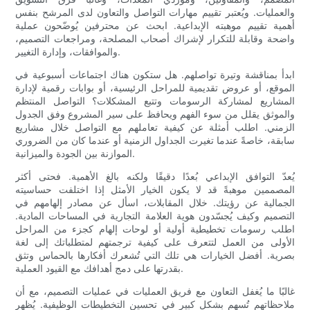
والعمليات. ويُعتبر تقييم مهارات التواصل والتعاون لدى المرشح بنفس
أهمية تقييم موهبته الإبداعية. ابحث عن محترفين يُوضّحون عملية
واضحة وقابلة للتكرار لإشراك أصحاب المصلحة، ومراجعات التصميم،
والموافقات، وإدارة التغيير.
ابدأ بمناقشة وتيرة تواصلهم. هل ستكون هناك اجتماعات أسبوعية في
الموقع، أو عروض تقديمية للمراحل الرئيسية، أو بوابات رقمية لإدارة
المشاريع لمشاركة الرسومات وتتبع المشكلات؟ التواصل المنتظم
والموثق يقلل من سوء الفهم ويحافظ على سير المشروع وفق الجدول
الزمني. اطلب أمثلة عن كيفية تعاملهم مع التواصل خلال مشاريع
سابقة، خاصةً عندما تغيرت الجداول الزمنية أو عندما كان من الضروري
الموازنة بين الجودة والميزانية.
يُعدّ التوافق الإبداعي بُعدًا دقيقًا ولكنه بالغ الأهمية. فحتى أكثر
المصممين موهبةً قد لا يكون الخيار الأمثل إذا اختلفت حساسيته
الجمالية عن رؤيتك. خلال المقابلات، اسأل عن مصادر إلهامهم في
التصميم وكيف يُجسّدون هوية العلامة التجارية في المساحات المادية.
اطلب رسومات تخطيطية أولية أو لوحات إلهام كجزء من المراحل
الأولى من العمل لتتعرف على كيفية ترجمتهم لمتطلباتك إلى لغة
بصرية. أفضل الخيارات هي تلك التي تُشعرك أفكارها بالحماس وتثق
بقدرتها على دمج أهدافك مع القيود العملية.
غالبًا ما يُغفل التعاون مع فريق العمليات في عمليات التصميم، مع أن
ملاحظاتهم تُسهم بشكل كبير في تحسين التخطيطات الوظيفية. يُظهر