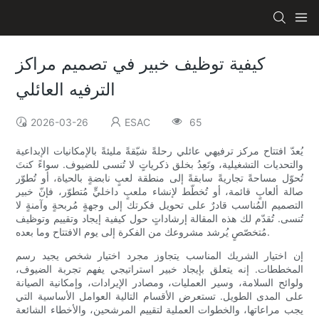
كيفية توظيف خبير في تصميم مراكز
الترفيه العائلي
2026-03-26
ESAC
65
يُعدّ افتتاح مركز ترفيهي عائلي رحلةً شيّقةً مليئةً بالإمكانيات الإبداعية
والتحديات التشغيلية، وتَعِدُ بخلق ذكرياتٍ لا تُنسى للضيوف. سواءً كنتَ
تُحوّل مساحةً تجاريةً سابقةً إلى منطقة لعبٍ نابضةٍ بالحياة، أو تُطوّر
صالة ألعابٍ قائمة، أو تُخطّط لإنشاء ملعبٍ داخليٍّ مُتطوّر، فإنّ خبير
التصميم المُناسب قادرٌ على تحويل فكرتك إلى وجهةٍ مُربحةٍ وآمنةٍ لا
تُنسى. تُقدّم لك هذه المقالة إرشاداتٍ حول كيفية إيجاد وتقييم وتوظيف
مُتخصّصٍ يُرشد مشروعك من الفكرة إلى يوم الافتتاح وما بعده.
إن اختيار الشريك المناسب يتجاوز مجرد اختيار شخص يجيد رسم
المخططات. إنه يتعلق بإيجاد خبير استراتيجي يفهم تجربة الضيوف،
ولوائح السلامة، وسير العمليات، ومصادر الإيرادات، وإمكانية الصيانة
على المدى الطويل. تستعرض الأقسام التالية العوامل الأساسية التي
يجب مراعاتها، والخطوات العملية لتقييم المرشحين، والأخطاء الشائعة