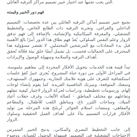
التي يجب تجنبها عند اختيار خبير تصميم مراكز الترفيه العائلي.
فهم دور الخبير وقيمته
يجمع خبير تصميم أماكن الترفيه العائلي بين عدة تخصصات: التصميم
الداخلي والفراغي، وتجربة الترفيه ذات الطابع الخاص، والتخطيط
التشغيلي، والمعرفة الميكانيكية والإنشائية، بالإضافة إلى فهم تدفق
الزوار وعلم النفس السلوكي. يُعدّ فهم نطاق هذا الدور أمرًا بالغ الأهمية
قبل بدء المحادثات مع المرشحين المحتملين. لا تقتصر مسؤولية هذا
المحترف على الجماليات فحسب، بل تشمل أيضًا خلق بيئة فعّالة تُحقق
أهداف الترفيه والسلامة وسهولة الوصول والإيرادات.
تبدأ قيمة هذه الخدمات بتحويل الأفكار المجردة إلى مفاهيم ملموسة.
في المراحل الأولى من دورة حياة المشروع، يُجري خبيرٌ كفؤ جلسات
استكشافية للتعرف على هوية علامتك التجارية، وجمهورك المستهدف،
وسعتك المتوقعة، وميزتك التنافسية الفريدة. كما يقوم بإنشاء لوحات
إلهام، ورسومات تخطيطية، ودراسات لحركة الزوار لاختبار كيفية تنقلهم
وتفاعلهم مع مختلف المناطق - كصالة الألعاب، وغرف حفلات أعياد
الميلاد، وساحات الليزر تاغ، ومناطق اللعب للأطفال، والمطاعم
والمقاهي، ومنصات استلام الجوائز. تُرسّخ هذه المرحلة من توليد
الأفكار قرارات التصميم بناءً على أهداف العمل الحقيقية وسلوك
الزوار.
إلى جانب التخطيط البصري والمكاني، يدمج الخبير المتمرس
الاحتياجات التشغيلية في التصميم: فسهولة الوصول للصيانة، ووضوح