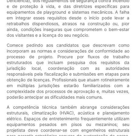
Deficiência), dos regulamentos de segurança contra incêndio
e de proteção à vida, e das diretrizes específicas para
equipamentos de playground e sistemas mecânicos. A falha
em integrar esses requisitos desde o início pode levar a
retrabalhos dispendiosos, atrasos na construção ou, pior
ainda, condições inseguras que comprometem o bem-estar
dos visitantes e a licença do seu negócio.
Comece pedindo aos candidatos que descrevam como
incorporam as normas e considerações de conformidade ao
processo de projeto. Procure por fluxos de trabalho
estruturados que incluam pesquisa dos requisitos da
jurisdição local, coordenação com as autoridades
responsáveis ​​pela fiscalização e submissões em etapas para
obtenção de licenças. Profissionais que atuam rotineiramente
em múltiplas jurisdições estarão familiarizados com a
complexidade dos processos de aprovação e, muitas vezes,
poderão antecipar as dificuldades mais comuns.
A competência técnica também abrange considerações
estruturais, climatização (HVAC), acústica e planejamento
elétrico. Espaços de entretenimento frequentemente utilizam
equipamentos pesados ​​em pisos ou mezaninos; seu
projetista deve coordenar-se com engenheiros estruturais
para garantir estratégias seguras de sustentação de carga.