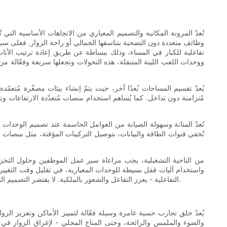
تُعدّ المرونة المكانية والتصميم المعياري من الاتجاهات الأساسية الت
وظائف متعددة دون التضحية بتناسقها الجمالي أو راحة الزوار. فعلى س
تفاعلية للكبار في المساء، وذلك ببساطة عن طريق إعادة ترتيب الأثاث،
ووحدات اللعب اللينة المتنقلة، هذه التحولات وتجعلها سريعة وفعّال
يُعدّ تقسيم المساحات بُعدًا آخر، حيث يتمّ إنشاء بيئات مصغّرة مُتعمّ
مُتزامنة دون تداخل. كما يُساهم استخدام منصات مُتعدّدة الارتفاعات و
تُعدّ المتانة وسهولة الصيانة من العوامل الحاسمة عند تصميم الوحدات
تُخفي قنوات الطاقة والبيانات، بتوصيل التركيبات المؤقتة، مثل منصات 
المعلقة، أو تقنية عرض الخرائط، أو ال
من الناحية التشغيلية، يجب مراعاة سير عمل الموظفين وحلول التخ
واستخدام آليات قفل بسيطة للوحدات المعيارية، في تقليل وقت التغيير 
التفاعلية - يعزز التفاعل والشعور بالملكية. لا يقتصر التصميم المعياري على الأجزاء المادية فحسب، بل هو نهج يتبنى التغيير، ويعزز الاستدامة، ويُمكّن الأماكن من التطور جنبًا إلى جنب مع احتياجات المجتمع واتجاهاته.
يُعدّ خلق تجارب حسية غامرة وسيلة فعّالة لتمييز الأماكن وتعزيز ا
والضوء والملمس والرائحة، وحتى المناخ المحلي - لإغراق الزوار في ق