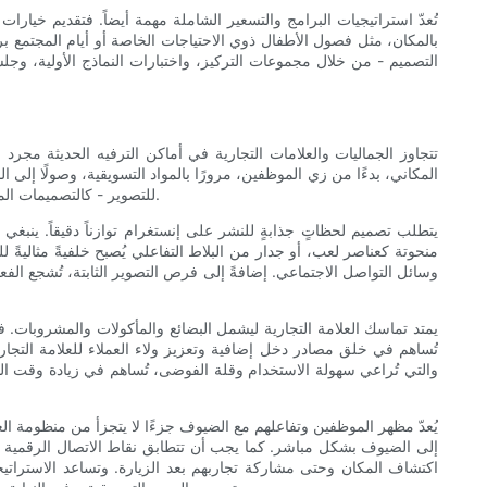
تُعدّ استراتيجيات البرامج والتسعير الشاملة مهمة أيضاً. فتقديم خيا
بالمكان، مثل فصول الأطفال ذوي الاحتياجات الخاصة أو أيام المجتمع ب
التصميم - من خلال مجموعات التركيز، واختبارات النماذج الأولية، وجل
تتجاوز الجماليات والعلامات التجارية في أماكن الترفيه الحديثة مج
المكاني، بدءًا من زي الموظفين، مرورًا بالمواد التسويقية، وصولًا إلى
للتصوير - كالتصميمات المتقنة والإضاءة المميزة واللمسات الفريدة - الزوار إلى توثيق تجاربهم ومشاركتها، مما يوفر ترويجًا طبيعيًا يتفوق على العديد من الاستراتيجيات المدفوعة.
يتطلب تصميم لحظاتٍ جذابةٍ للنشر على إنستغرام توازناً دقيقاً. ينبغي 
منحوتة كعناصر لعب، أو جدار من البلاط التفاعلي يُصبح خلفيةً مثاليةً
وسائل التواصل الاجتماعي. إضافةً إلى فرص التصوير الثابتة، تُشجع الفع
يمتد تماسك العلامة التجارية ليشمل البضائع والمأكولات والمشروبات. فا
تُساهم في خلق مصادر دخل إضافية وتعزيز ولاء العملاء للعلامة التجار
والتي تُراعي سهولة الاستخدام وقلة الفوضى، تُساهم في زيادة وقت التوا
يُعدّ مظهر الموظفين وتفاعلهم مع الضيوف جزءًا لا يتجزأ من منظومة ا
إلى الضيوف بشكل مباشر. كما يجب أن تتطابق نقاط الاتصال الرقمية 
اكتشاف المكان وحتى مشاركة تجاربهم بعد الزيارة. وتساعد الاستراتيجي