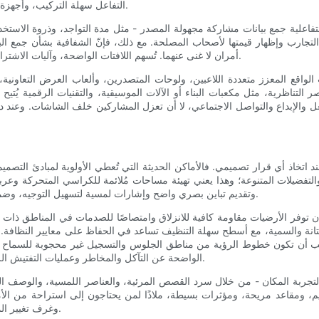
التفاعل سهلة التركيب، وأجهزة الاستشعار التي تعمل بالبطارية من تعقيد التركيب ووقت توقف الصيانة.
نشآت التفاعلية جمع بيانات مشاركة مجهولة المصدر - مثل مدة التواجد، وذروة الا
التجارب وإظهار قيمتها لأصحاب المصلحة. مع ذلك، فإنّ الشفافية بشأن جمع البي
أمران لا غنى عنهما. تُسهم اللافتات الواضحة، وآليات الاشتراك، وسياسات معالجة البيانات الآمنة في بناء الثقة مع العائلات والأوصياء.
يات الواقع المعزز متعددة اللاعبين، ولوحات المتصدرين، وألعاب العرض التعاو
التناظرية، مثل مكعبات البناء أو الآلات الموسيقية، والتقنيات الرقمية يُتيح 
لفعل والإبداع والتواصل الاجتماعي، لا أن تعزل المشاركين خلف الشاشات. وعند د
عند اتخاذ أي قرار تصميمي. فالأماكن الحديثة التي تُعطي الأولوية لمبادئ التصم
والتفضيلات المتنوعة؛ وهذا يعني تهيئة مساحات مُلائمة للكراسي المتحركة وعرب
وتقديم تباين بصري واضح وإشارات لمسية لتسهيل التوجيه، وضمان تدريب الموظفين على بروتوكولات تهدئة المواقف وتقديم المساعدة.
 توفر الأرضيات مقاومة كافية للانزلاق وامتصاصًا للصدمات في المناطق ذات ال
المتانة والسمية، مع أسطح سهلة التنظيف تساعد في الحفاظ على معايير النظا
ب أن تكون خطوط الرؤية من مناطق الجلوس والتسجيل غير محجوبة للسماح بإجر
الواضحة عن التآكل والمخاطر وعمليات التفتيش الروتينية من الضروريات التشغيلية التي تدعم السلامة على المدى الطويل.
ة لتجربة المكان - من خلال سرد القصص المرئية، والعناصر اللمسية، والوصف
تيم، ومقاعد مريحة، ومؤثرات بسيطة، ملاذًا لمن يحتاجون إلى استراحة من الأم
وغرف تغيير الملابس، ودورات المياه المحايدة جنسيًا، تجعل المكان مرحبًا بجميع الأسر.