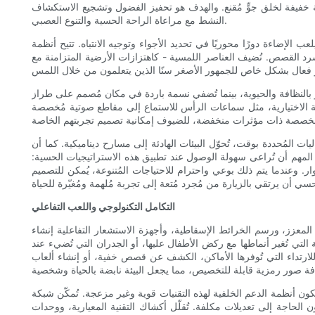
خفيفة لخلق جوٍّ مُقنع. والهدف هو تحفيز الفضول وتشجيع الاستكشاف
النشط مع مراعاة الراحة الحسية والتنوع العصبي.
عب الإضاءة دورًا محوريًا في تحديد الأجواء وتوجيه الانتباه. تتيح أنظمة LED القابلة للبرمجة، والإضاءة البيضاء القابلة للتعديل، وتركيبات الأسقف المُصممة بتقنية البكسل، للمصممين إمكانية ابتكار انتقالات سلسة، وإبراز
رد القصص. تُضيف العناصر اللمسية - كاهتزازات الأرضية المتزامنة مع
ور بالنظافة والحيوية، بينما تُضفي نسمة باردة في مكان مُصمم على طراز
سية الاختيارية، مثل سماعات الرأس للاستماع إلى مقاطع صوتية مُخصصة
 المُحددة بوقت، تُحوّل البيئات الهادئة إلى مسارح ديناميكية. كما أن
ن المهم أن تُراعى سهولة الوصول عند تطبيق هذه الاستراتيجيات الحسية:
. وعندما يتم ذلك بوعي واحترام للاحتياجات المُتنوعة، يُمكن للتصميم
التكامل التكنولوجي واللعب التفاعلي
قع المعزز، ورسم الخرائط الإسقاطية، وأجهزة الاستشعار التفاعلية إنشاء
تي تُغير أنماطها مع ركض الأطفال عليها، أو الجدران التي تُضيء عند
ة للارتداء التي تُوفرها الأماكن، الكشف عن قصص خفية، أو إنشاء ألعاب
الخلفية لهذه التقنيات قوية وغير مزعجة. تُمكّن شبكة Wi-Fi الموثوقة، والحوسبة الطرفية للتفاعلات منخفضة زمن الاستجابة، وأنظمة إدارة المحتوى المركزية، الموظفين من تحديث التجارب عن
 الحاجة إلى تعديلات مكلفة. تُقلّل أكشاك التقنية المعيارية، ووحدات