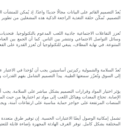
يُعدّ التصميم القائم على البيانات مجالًا جديدًا واعدًا. إذ يُمكن للم
التصميم. تُمكّن حلقة التغذية الراجعة الذكية هذه المشغلين من تطوير 
تُعزز التفاعلات الاجتماعية جاذبية اللعب المدعوم بالتكنولوجيا. فتحد
وسائل التواصل الاجتماعي وتنتشر بين الناس. كما أن الجمع بين العناصر 
المتنوعة. في نهاية المطاف، ينبغي للتكنولوجيا أن تُعزز القدرة على ا
تُعدّ السلامة والشمولية ركيزتين أساسيتين يجب أن تُؤخذا في الاعتبار 
إلى السوق وتُعزّز سمعتها الطيبة. يبدأ التصميم الشامل بفهم القدرات 
يؤثر اختيار المواد وقرارات التصميم بشكل مباشر على السلامة. يجب أن
الإصابة. تحتاج المعدات وهياكل اللعب إلى مواد تم اختبارها من حيث 
المنصات المرتفعة على حواجز حماية مناسبة على ارتفاعات آمنة، ويج
تشمل إمكانية الوصول أيضًا الاعتبارات الحسية. إن توفير طرق متعدد
المختلفة بشكل كامل. توفر الغرف الهادئة المجهزة بإضاءة قابلة للتع