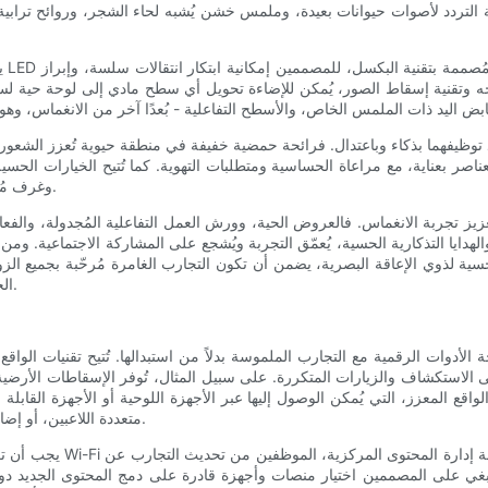
تردد لأصوات حيوانات بعيدة، وملمس خشن يُشبه لحاء الشجر، وروائح ترابية 
يل
وجه وتقنية إسقاط الصور، يُمكن للإضاءة تحويل أي سطح مادي إلى لوحة حية لس
 عند توظيفهما بذكاء وباعتدال. فرائحة حمضية خفيفة في منطقة حيوية تُعزز الشع
عناصر بعناية، مع مراعاة الحساسية ومتطلبات التهوية. كما تُتيح الخيارات الح
وغرف مُخصصة ذات مؤثرات منخفضة، للضيوف إمكانية تصميم تجربتهم الخاصة.
تجربة الانغماس. فالعروض الحية، وورش العمل التفاعلية المُجدولة، والفعاليات
لهدايا التذكارية الحسية، يُعمّق التجربة ويُشجع على المشاركة الاجتماعية. وم
ة لذوي الإعاقة البصرية، يضمن أن تكون التجارب الغامرة مُرحّبة بجميع الزوار
الحسي أن يرتقي بالزيارة من مُجرد مُتعة إلى تجربة مُلهمة ومُغيّرة للحياة.
حة الأدوات الرقمية مع التجارب الملموسة بدلاً من استبدالها. تُتيح تقنيات الوا
الاستكشاف والزيارات المتكررة. على سبيل المثال، تُوفر الإسقاطات الأرضية ال
واقع المعزز، التي يُمكن الوصول إليها عبر الأجهزة اللوحية أو الأجهزة القابل
متعددة اللاعبين، أو إضافة صور رمزية قابلة للتخصيص، مما يجعل البيئة نابضة بالحياة وشخصية.
يجب أن تكون أنظمة الدعم 
 ينبغي على المصممين اختيار منصات وأجهزة قادرة على دمج المحتوى الجديد دون