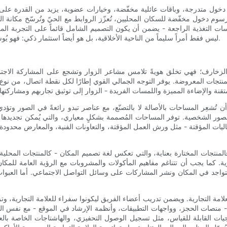
رات دخول متدرجة، وباقات عائلية مخفّضة، وخيارات عضوية، يزيد من القدرة عل
رسوم دخول مخفّضة للسكان المحليين، تُعزّز الروابط مع الحيّ وتُرسّخ مكانة ا
سات التغذية الراجعة - يضمن أن يكون التصميم الشامل قائماً على التجربة الم
ليس فقط أمراً سليماً من الناحية الأخلاقية، بل هو أيضاً استثمار ذكي: فهو يُوسّع قاعدة المستخدمين ويبني سمعة طيبة من حيث المصداقية والاهتمام.
رد الزخارف؛ فهي تخلق هويةً تلامس مشاعر الزوار وتشجع على المشاركة الا
 المنتجات المعروضة. يوفر التوجه الجمالي القوي إطارًا لكل نقطة اتصال، من نوع
أن تُشعِر المساحات بالأصالة لا بالتصنّع، مع عناصر تبدو رائعةً في الصور وت
 للصور الشخصية. توفر المساحات المُصممة بشكلٍ معياري، والتي يُمكن تجديدها م
اليات المؤقتة - مثل ورش العمل المؤقتة، والتعاونات الفنية، والمعارض محدودة ا
لمنتجات المختارة بعناية، والتي تعكس لغة تصميم المكان - كالمنتجات المحلية ال
ية. كما يجب أن تتناغم مفاهيم المأكولات والمشروبات مع الرؤية العامة للمكا
جد في المكان ونشر المشاركات على وسائل التواصل الاجتماعي. أما العبوات القاب
لعلامة التجارية. ويضمن تدريب أعضاء الفريق ليكونوا سفراء للعلامة التجارية
- منصات الحجز، وواجهات التطبيقات، وأنظمة الإرشاد في الموقع - مع نفس 
ات القابلة للقياس، مثل تسجيل الوصول التحفيزي، والهاشتاجات الخاصة بالعلا