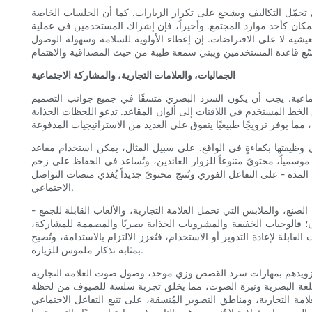
ى تحمّل التكاليف ويشجع على تكرار الزيارات. كما أن الجلسات الخاصة
لمكان كأحد موارد المجتمع. وأخيراً، فإن إشراك المستخدمين في عملية
عيشية لا على الافتراضات. إن إعطاء الأولوية للسلامة وسهولة الوصول
الجماليات، والعلامات التجارية، والمشاركة الاجتماعية
جتماعية. يجب أن يكون السرد البصري متسقًا في جميع جوانب التصميم
 الخط المستخدم في اللافتات إلى ألوان المقاعد. تدعو اللحظات الجذابة
ؤدي وظيفتها بكفاءةٍ في الواقع. على سبيل المثال، يمكن استخدام مقاعد
وسمياً، محتوىً متنوعاً للزوار العائدين، وتُساعد في الحفاظ على زخم
لمدة - على التفاعل الفوري وتُنتج محتوىً جديداً يُغذي منصات التواصل
الاجتماعي.
صنع، والملابس التي تحمل العلامة التجارية، والألعاب القابلة للجمع -
ن؛ فالوجبات الخفيفة والمشروبات الجذابة بصريًا والمصممة للمشاركة،
لة لإعادة التدوير أو الاستخدام، فتُعزز الالتزام بالاستدامة، وتُصبح
بمثابة تذكار ملموس للزيارة.
، وتزويدهم بمهارات سرد القصص وزي موحد، وصول صوت العلامة التجارية
اللغة البصرية ونبرة الصوت، مما يخلق تجربة سلسة للضيوف من لحظة
مة التجارية، ومناطق التصوير المُنسقة، على تتبع التفاعل الاجتماعي