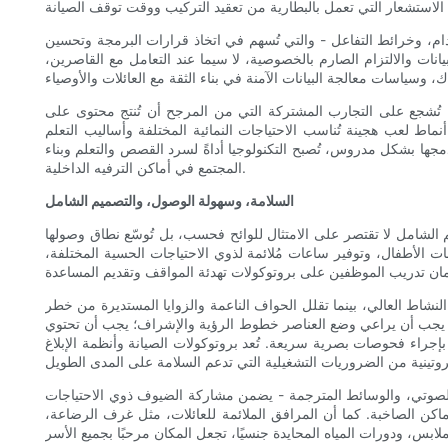
ستخدام، وخرائط التفاعل - والتي تُسهم في اتخاذ قرارات البرمجة وتحسين
انات والالتزام الصارم بالخصوصية، لا سيما عند التعامل مع القاصرين،
نية، تُشجع على التجارب المشتركة التي من المرجح أن تُنتج محتوى على
أنماط لعب هجينة تُناسب الاحتياجات النمائية المختلفة وأساليب التعلم
مجها بشكل مدروس، تُصبح التكنولوجيا أداةً لسرد القصص والتعلم وبناء
المجتمع في أماكن الترفيه الداخلية.
السلامة، وسهولة الوصول، والتصميم الشامل
يم الشامل لا تقتصر على الامتثال للوائح فحسب، بل تُوسّع نطاق وصولها
ات الأطفال، وتوفير ساعات مُلائمة لذوي الاحتياجات الحسية المختلفة،
نشاط العالي، بينما تقلل الحواف الناعمة والزوايا المستديرة من خطر
فة. يجب أن يراعي وضع العناصر خطوط الرؤية والإشراف؛ يجب أن تحتوي
اء فحوصات بصرية سريعة. تُعد بروتوكولات الصيانة وأنظمة الإبلاغ
 الصوتي، والوسائط المترجمة - يضمن مشاركة الضيوف ذوي الاحتياجات
اكن الصاخبة. كما أن المرافق الملائمة للعائلات، مثل غرف الرضاعة،