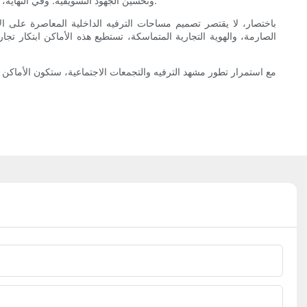
وتحسين الجهود التسويقية. وفي النهاية، يُحوّل المظهر الجمالي المتناسق واستراتيجية العلامة التجارية المدروسة الأماكن إلى وجهات ثقافية لا تُنسى يرغب الناس في زيارتها مجددًا والتوصية بها.
باختصار، لا يقتصر تصميم مساحات الترفيه الداخلية المعاصرة على الإ
الصارمة، والهوية التجارية المتماسكة، تستطيع هذه الأماكن ابتكار تجا
مع استمرار تطور مشهد الترفيه والتجمعات الاجتماعية، ستكون الأماكن ال