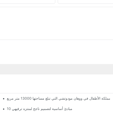
الأطفال في ووهان مودوتشي التي تبلغ مساحتها 13000 متر مربع
لقد وصلت المملكة العملاقة السحرية! تضم مملكة ووهان مودوتشي للأطفال ثلاثة طوابق من مرافق الترفيه مع أكثر من 60 لعبة مثيرة.
10 مبادئ أساسية لتصميم ناجح لمنتزه ترفيهي