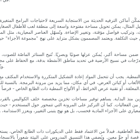
ي تُمكّن أماكن الترفيه الحديثة من الاستجابة السريعة لاحتياجات البرامج المت
بيل المثال، يمكن تحويل مساحة مفتوحة واسعة إلى منطقة لعب للأطفال الصغار 
 وتركيب فواصل مؤقتة، وتغيير الإضاءة. وتُسهّل العناصر المعيارية، مثل الم
ة من حيث التكلفة. ويعتمد المصممون بشكل متزايد على نهج "مجموعة الأجزاء" 
دة ضمن مساحة أكبر، يُمكن عزلها صوتيًا وبصريًا. تُتيح الستائر الماصّة للصوت
تدرّجات في نسيج الأرضية في تحديد مناطق الأنشطة بدقة، مع الحفاظ على مجال ر
ويُشجّع على الاستكشاف، مُحوّلاً مسارات الحركة إلى ممرات لعب نشطة.
 النمطية. يجب أن تتحمل المواد إعادة التشكيل المتكررة والاستخدام المكثف م
الألعاب أو كبائن العرض، في أي مكان، مما يزيد من مرونة البرمجة. بالنسبة للم
ألواح النمطية ذات الطابع الخاص - فرصاً تسويقية وتُجدد تجربة الزوار دون الحاجة إلى استثمارات رأسمالية كبيرة.
زين منذ البداية. يساهم توفير مساحات تخزين مخصصة خلف الكواليس بالقرب
بين الفعاليات. كما أن التركيز على المرونة التي تتمحور حول المستخدم - حي
لروابط العاطفية. فبدلاً من الاعتماد فقط على الديكورات ذات الطابع الخاص،
صة أو جوٍّ معين. ويُضفي هذا التنسيق المدروس على البيئة شعوراً بالانسجا