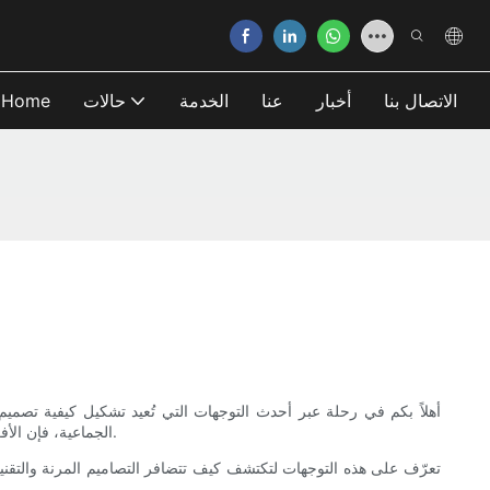
الاتصال بنا
أخبار
عنا
الخدمة
حالات
Home
أهلاً بكم في رحلة عبر أحدث التوجهات التي تُعيد تشكيل كيفية تصميم
الجماعية، فإن الأفكار التالية ستُشعل فيك آفاقًا جديدة. توقعوا استراتيجيات عملية، وإلهامًا حسيًا، ومفاهيم مستقبلية تجمع الناس بطرقٍ لا تُنسى، ومستدامة، ومُدرّة للدخل.
تعرّف على هذه التوجهات لتكتشف كيف تتضافر التصاميم المرنة والتقن