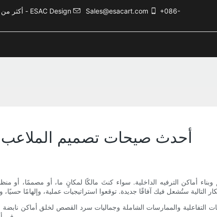
+086-
Sales@esacart.com
أكثر من 5000 حالة تصميم ترفيهي، وأكثر من 20 عامًا من الخبرة في صناعة الترفيه - ESAC Design
أحدث صيحات تصميم الملاعب الد
 وبناء أماكن الترفيه الداخلية. سواء كنتَ مالكًا لمكانٍ ما، أو مصممًا، أو
يات التفاعلية والممارسات الشاملة وجماليات سرد القصص لخلق أماكن نابضة 
في أفكار التصميم العملية التي توازن بين الطموح الإبداعي والواقع التشغيلي.