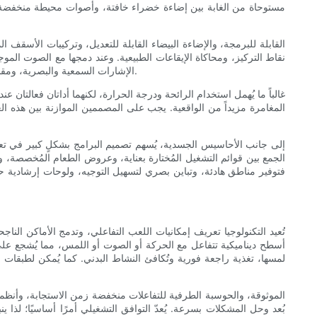
مستوحاة من الغابة بين إضاءة خضراء خافتة، وأصوات محيطة منخفضة ال
نقاط التركيز، ومحاكاة الإيقاعات الطبيعية. وعند دمجها مع الصوت الم
الإشارات السمعية والبصرية، ومقابض اليد ذات الملمس الخاص، والأسطح التفاعلية - بُعدًا آخر من الانغماس، وهو فعال بشكل خاص للجمهور الأصغر سنًا الذين يتعلمون من خلال اللمس.
غالباً ما يُهمل استخدام الرائحة ودرجة الحرارة، لكنهما أداتان فعالتان
المغامرة مزيداً من الواقعية. يجب على المصممين الموازنة بين هذه ال
إلى جانب الأحاسيس الجسدية، يُسهم تصميم البرامج بشكلٍ كبير في تعزيز 
الجمع بين قوائم التشغيل المُختارة بعناية، وعروض الطعام المُخصصة، وا
فتوفير مناطق هادئة، وتباين بصري لتسهيل التوجيه، ولوحات إرشادية حسي
تُعيد التكنولوجيا تعريف إمكانيات اللعب التفاعلي، وتدمج الأماكن الناج
أسطح ديناميكية تتفاعل مع الحركة أو الصوت أو اللمس، مما يُشجع على 
لمسها، تغذية راجعة فورية وتُكافئ النشاط البدني. كما يُمكن لطبقات ال
بُعد وحل المشكلات بسرعة. يُعدّ التوافق التشغيلي أمرًا أساسيًا؛ لذا