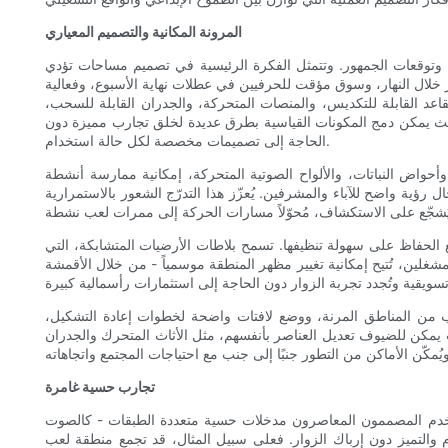
المرونة المكانية والتصميم المعياري
غيرة وتوقعات الجمهور. وتتمثل الفكرة الرئيسية في تصميم مساحات تؤدي
خلال النهار، وسوق مؤقت للحرفيين في عطلات نهاية الأسبوع، وفعالية
قاعد القابلة للتكديس، والمنصات المتحركة، والجدران القابلة للسحب،
حيث يمكن دمج المكونات القياسية بطرق عديدة لخلق تجارب مميزة دون
الحاجة إلى تصميمات مخصصة لكل حالة استخدام.
، وأحواض النباتات، والألواح الصوتية المتحركة، إمكانية ممارسة أنشطة
ؤية واضح للآباء والمشرفين. يُعزّز هذا التدرّج الشعور بالاستمرارية
ع الحفاظ على سهولة تنظيفها. تسمح بلاطات الأرضيات المتشابكة، التي
شغلين، تُتيح إمكانية تغيير مظهر المنطقة موسمياً - من خلال الأقمشة
 من المناطق المرنة، ووضع لافتات واضحة لخطوات إعادة التشكيل،
ث يمكن للضيوف تعديل العناصر بأنفسهم، مثل الأثاث المتحرك والجدران
تجارب حسية غامرة
 يستخدم المصممون المعاصرون مدخلات حسية متعددة الطبقات - كالصوت
م والتميز دون إرباك الزوار. فعلى سبيل المثال، قد تجمع منطقة لعب