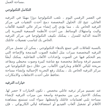
مساحة العمل.
التكامل التكنولوجي
في العصر الرقمي اليوم ، تلعب التكنولوجيا دورًا مهمًا في الترفيه
العائلي. تتيح لك الحلول المخصصة دمج أحدث التقنيات في مركز
الترفيه الخاص بك ، مما يؤدي إلى إنشاء مركز عالي التقنية للألعاب
والبث واستهلاك الوسائط. من أحدث الأنظمة السمعية البصرية إلى
الأتمتة الذكية للمنزل ، يمكنك تكييف التكنولوجيا في مركز الترفيه
الخاص بك لتناسب تفضيلات عائلتك.
بالنسبة للعائلات التي تتمتع بالدهاء التكنولوجي ، يمكن أن تشمل مراكز
الترفيه المخصصة ميزات مثل أنظمة الصوت المدمجة والإضاءة التي
يتم التحكم فيها عن الصوت وإعدادات الألعاب التفاعلية. يمكنك أيضًا
تصميم غرفة وسائط مخصصة مع شاشة كبيرة وصوت محيطي ومقاعد
مريحة لليالي الأفلام وماراثون الألعاب. من خلال دمج التكنولوجيا في
مركز الترفيه الخاص بك ، يمكنك رفع التجربة الإجمالية وإنشاء مساحة
تحافظ على أحدث الاتجاهات والابتكارات.
خيارات الترفيه
عند تصميم مركز ترفيه عائلي مخصص ، تكون الخيارات لا حصر لها.
يمكنك الاختيار من بين مجموعة واسعة من ميزات الترفيه لإنشاء
مساحة تلبي اهتمامات عائلتك وأنشطتها. سواء كنت تستمتع بمشاهدة
الأفلام أو تشغيل ألعاب الفيديو أو استضافة ليالي الكاريوكي ، فإن