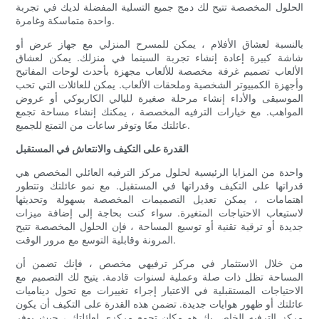
الحلول المخصصة تتيح لك دمج جميع التسلية المفضلة لديك في تجربة
واحدة متماسكة وغامرة.
بالنسبة لعشاق الأفلام ، يمكن للمسرح المنزلي مع جهاز عرض أو
شاشة كبيرة إعادة إنشاء تجربة السينما في منزلك. يمكن لعشاق
الألعاب تصميم غرفة مخصصة للألعاب مجهزة بأحدث لوحات المفاتيح
وأجهزة الكمبيوتر الشخصية وملحقات الألعاب. يمكن للعائلات التي تحب
الموسيقى والأداء إنشاء مرحلة صغيرة لليالي الكاريوكي أو عروض
المواهب. مع خيارات الترفيه المخصصة ، يمكنك إنشاء مساحة تجمع
عائلتك معًا وتوفر ساعات من التمتع للجميع.
القدرة على التكيف والانتعاش في المستقبل
واحدة من المزايا الرئيسية لحلول مركز الترفيه العائلي المخصص هي
قدراتها على التكيف وقدراتها في المستقبل. مع نمو عائلتك وتتطور
اهتمامات ، يمكن تعديل التصميمات المخصصة بسهولة وتحديثها
لاستيعاب الاحتياجات المتغيرة. سواء كنت بحاجة إلى إضافة ميزات
جديدة أو ترقية تقنية أو توسيع المساحة ، فإن الحلول المخصصة تتيح
المرونة وقابلية التوسع مع مرور الوقت.
من خلال الاستثمار في مركز ترفيهي مخصص ، فإنك تضمن أن
المساحة تظل ذات صلة وعملية لسنوات قادمة. يتيح لك التصميم مع
الاحتياجات المستقبلية في الاعتبار إجراء تغييرات مع تحول ديناميات
عائلتك أو ظهور هوايات جديدة. تضمن هذه القدرة على التكيف أن يكون
مركز الترفيه الخاص بك هو مكان تجمع مركزي لعائلتك ، حيث يوفر