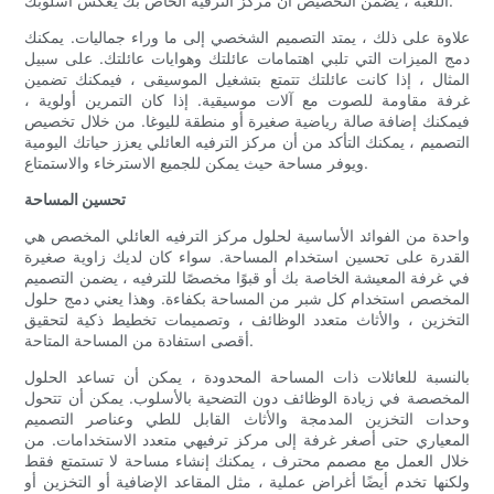
اللعبة ، يضمن التخصيص أن مركز الترفيه الخاص بك يعكس أسلوبك.
علاوة على ذلك ، يمتد التصميم الشخصي إلى ما وراء جماليات. يمكنك
دمج الميزات التي تلبي اهتمامات عائلتك وهوايات عائلتك. على سبيل
المثال ، إذا كانت عائلتك تتمتع بتشغيل الموسيقى ، فيمكنك تضمين
غرفة مقاومة للصوت مع آلات موسيقية. إذا كان التمرين أولوية ،
فيمكنك إضافة صالة رياضية صغيرة أو منطقة لليوغا. من خلال تخصيص
التصميم ، يمكنك التأكد من أن مركز الترفيه العائلي يعزز حياتك اليومية
ويوفر مساحة حيث يمكن للجميع الاسترخاء والاستمتاع.
تحسين المساحة
واحدة من الفوائد الأساسية لحلول مركز الترفيه العائلي المخصص هي
القدرة على تحسين استخدام المساحة. سواء كان لديك زاوية صغيرة
في غرفة المعيشة الخاصة بك أو قبوًا مخصصًا للترفيه ، يضمن التصميم
المخصص استخدام كل شبر من المساحة بكفاءة. وهذا يعني دمج حلول
التخزين ، والأثاث متعدد الوظائف ، وتصميمات تخطيط ذكية لتحقيق
أقصى استفادة من المساحة المتاحة.
بالنسبة للعائلات ذات المساحة المحدودة ، يمكن أن تساعد الحلول
المخصصة في زيادة الوظائف دون التضحية بالأسلوب. يمكن أن تتحول
وحدات التخزين المدمجة والأثاث القابل للطي وعناصر التصميم
المعياري حتى أصغر غرفة إلى مركز ترفيهي متعدد الاستخدامات. من
خلال العمل مع مصمم محترف ، يمكنك إنشاء مساحة لا تستمتع فقط
ولكنها تخدم أيضًا أغراض عملية ، مثل المقاعد الإضافية أو التخزين أو