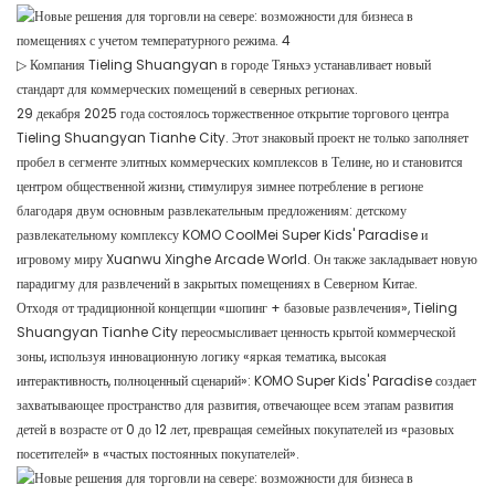
▷ Компания Tieling Shuangyan в городе Тяньхэ устанавливает новый
стандарт для коммерческих помещений в северных регионах.
29 декабря 2025 года состоялось торжественное открытие торгового центра
Tieling Shuangyan Tianhe City. Этот знаковый проект не только заполняет
пробел в сегменте элитных коммерческих комплексов в Телине, но и становится
центром общественной жизни, стимулируя зимнее потребление в регионе
благодаря двум основным развлекательным предложениям: детскому
развлекательному комплексу KOMO CoolMei Super Kids' Paradise и
игровому миру Xuanwu Xinghe Arcade World. Он также закладывает новую
парадигму для развлечений в закрытых помещениях в Северном Китае.
Отходя от традиционной концепции «шопинг + базовые развлечения», Tieling
Shuangyan Tianhe City переосмысливает ценность крытой коммерческой
зоны, используя инновационную логику «яркая тематика, высокая
интерактивность, полноценный сценарий»: KOMO Super Kids' Paradise создает
захватывающее пространство для развития, отвечающее всем этапам развития
детей в возрасте от 0 до 12 лет, превращая семейных покупателей из «разовых
посетителей» в «частых постоянных покупателей».