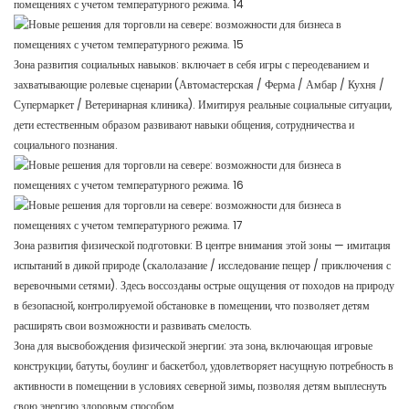
Зона развития социальных навыков: включает в себя игры с переодеванием и
захватывающие ролевые сценарии (Автомастерская / Ферма / Амбар / Кухня /
Супермаркет / Ветеринарная клиника). Имитируя реальные социальные ситуации,
дети естественным образом развивают навыки общения, сотрудничества и
социального познания.
Зона развития физической подготовки: В центре внимания этой зоны — имитация
испытаний в дикой природе (скалолазание / исследование пещер / приключения с
веревочными сетями). Здесь воссозданы острые ощущения от походов на природу
в безопасной, контролируемой обстановке в помещении, что позволяет детям
расширять свои возможности и развивать смелость.
Зона для высвобождения физической энергии: эта зона, включающая игровые
конструкции, батуты, боулинг и баскетбол, удовлетворяет насущную потребность в
активности в помещении в условиях северной зимы, позволяя детям выплеснуть
свою энергию здоровым способом.