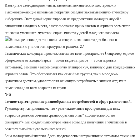
Изогнутые светодиодные ленты, элементы механических шестеренок и
высокоотражающие напольные покрытия создают захватывающую атмосферу
киберпанка. Этот дизайн ориентирован на предпочтения молодых людей в
отношении «модных мест», а использование ярких цветов и игривых элементов
призвано уменьшить чувство непривычности у детей младшего возраста.
Тематическая концепция прослеживается во всем пространстве (например, единое
оформление от входной арки → зоны выдачи призов → зоны игровых
автоматов), заменяя «загроможденную планировку», типичную для традиционных
игровых залов. Это обеспечивает как семейные группы, так и молодежь
целостным досугом, удовлетворяя основную потребность в зимнем отдыхе в
помещении для всех возрастных групп.
№5
Точное таргетирование разнообразных потребностей в сфере развлечений.
Руководствуясь принципом, что «развлекательные пространства для всех
возрастов должны сочетать „разнообразный опыт“ с „совместимостью
сценариев“», мы создали многоуровневые зоны для получения впечатлений в
ослепительной танцевальной вселенной.
Зона молодежной энергии: Здесь представлены интерактивные автоматы, такие как