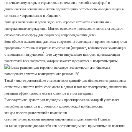
гоночные симуляторы и стрелялки, в сочетании с темной атмосферой и
динамическим освещением, чтобы удовлетворить потребность молодых людей в
сочетании «соревнования и общения»;
Зона для всей семьи и детей: здесь есть игровые автоматы с клешнями и
интерактивные аттракционы. Мягкое освещение и невысокие автоматы создают
спокойную атмосферу для родителей, сопровождающих детей.
Зона общего пользования для всех возрастов: в зоне выдачи призов используются
прозрачные витрины и игривые композиции (например, тематические композиции
с плюшевыми игрушками). Это служит визуальным центром, привлекающим
посетителей всех возрастов, которые захотят задержаться и потратить призы.
Такой «многоуровневый, но стилистически единый» дизайн позволяет различным
сегментам клиентов найти свое место в одном и том же пространстве, значительно
повышая эффективность охвата клиентов в этом заведении.
Руководствуясь целостным подходом к проектированию, который учитывает
потребности клиентов и стремится к коммерческой прибыльности,
эти два проекта развлечений в помещении
стали не только новыми зимними направлениями для жителей Тилинга.
но также зарекомендовали себя как воспроизводимые и применимые на практике