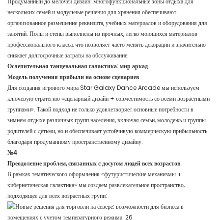
Продуманный до мелочей дизайн: многофункциональные зоны отдыха для
нескольких семей и модульные решения для хранения обеспечивают
организованное размещение реквизита, учебных материалов и оборудования для
занятий. Полы и стены выполнены из прочных, легко моющихся материалов
профессионального класса, что позволяет часто менять декорации и значительно
снижает долгосрочные затраты на обслуживание.
Ослепительная танцевальная галактика: мир аркад
Модель получения прибыли на основе сценариев
Для создания игрового мира Star Galaxy Dance Arcade мы используем
ключевую стратегию «сценарный дизайн + совместимость со всеми возрастными
группами». Такой подход не только удовлетворяет основные потребности в
зимнем отдыхе различных групп населения, включая семьи, молодежь и группы
родителей с детьми, но и обеспечивает устойчивую коммерческую прибыльность
благодаря продуманному пространственному дизайну.
№4
Преодоление проблем, связанных с досугом людей всех возрастов.
В рамках тематического оформления «футуристические механизмы +
кибернетическая галактика» мы создаем развлекательное пространство,
подходящее для всех возрастных групп: