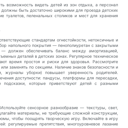
ть возможность видеть детей из зон отдыха, а персонал
 должны быть достаточно широкими для проезда детских
е туалетов, пеленальных столиков и мест для хранения
е
ответствующие стандартам огнестойкости, нетоксичные и
бор напольного покрытия — пенополиуретан с закрытыми
я — должен обеспечивать баланс между амортизацией,
съемных деталей в детских зонах. Регулярное техническое
ают время простоя и риски для здоровья. Рассмотрите
или заменять по секциям. Наличие знаков безопасности и
и, журналы уборки) повышает уверенность родителей.
ечения доступности: пандусы, платформы для пересадки,
е подсказки, которые приветствуют детей с разными
Используйте сенсорное разнообразие — текстуры, свет,
длагайте материалы, не требующие сложной конструкции,
тюмы, чтобы поощрять творческую игру. Включайте в игру
ей: регулируемые препятствия, многоуровневое лазание