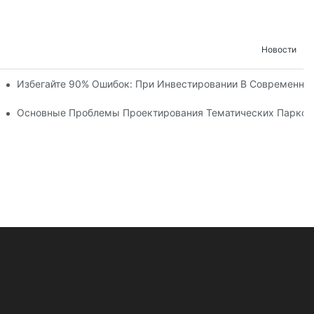
Новости
ние И Ход Строительства Детского Королевства «Ухань Модоц
Избегайте 90% Ошибок: При Инвестировании В Современны
х Объектов С Более Чем 60 Захватывающими Аттракциями.
ческого Парка
Основные Проблемы Проектирования Тематических Парков