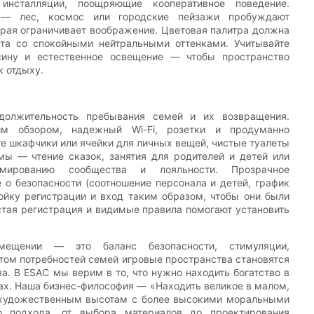
инсталляции, поощряющие кооперативное поведение.
е — лес, космос или городские пейзажи пробуждают
орая ограничивает воображение. Цветовая палитра должна
ета со спокойными нейтральными оттенками. Учитывайте
сину и естественное освещение — чтобы пространство
 отдыху.
должительность пребывания семей и их возвращения.
м обзором, надежный Wi-Fi, розетки и продуманно
е шкафчики или ячейки для личных вещей, чистые туалеты
ы — чтение сказок, занятия для родителей и детей или
мированию сообщества и лояльности. Прозрачное
 о безопасности (соотношение персонала и детей, график
ойку регистрации и вход таким образом, чтобы они были
тая регистрация и видимые правила помогают установить
мещении — это баланс безопасности, стимуляции,
етом потребностей семей игровые пространства становятся
. В ESAC мы верим в то, что нужно находить богатство в
ах. Наша бизнес-философия — «Находить великое в малом,
м художественным высотам с более высокими моральными
 подхода, от выбора материалов до проектирования