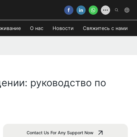
живание
О нас
Новости
Свяжитесь с нами
ении: руководство по
Contact Us For Any Support Now