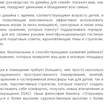
и: руководство по дизайну для семей» покажет вам, как
ние, поощряют движение и объединяют всю семью.
 дизайна с идеями, соответствующими возрасту детей, и
, позволяющие максимально эффективно использовать
ивным играм (и легко моющиеся), сенсорные и тихие зоны
емы хранения, которые помогут поддерживать порядок.
ок для игр своими руками, многофункциональную гостиную
дете пошаговые советы, вдохновляющие темы и стратегии,
ю.
ными, безопасными и способствующими развитию ребенка?
решениях, которые превратят ваш дом в игровую площадку
ки в помещении требует большего, чем просто несколько
думанного пространственного планирования, занятий,
гармонии и гостеприимной атмосферы как для детей, так и
кие, перспективные стратегии, которые помогут создать
вствовать себя комфортно, получать новые впечатления и
сокращенно ESAC). Наша философия бизнеса: «Открывать
ться к более высоким художественным высотам с более