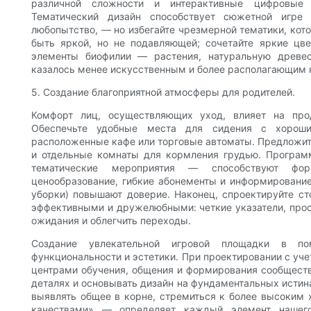
различной сложности и интерактивные цифровые 
Тематический дизайн способствует сюжетной игр
любопытство, — но избегайте чрезмерной тематики, кот
быть яркой, но не подавляющей; сочетайте яркие цв
элементы биофилии — растения, натуральную древе
казалось менее искусственным и более располагающим к
5. Создание благоприятной атмосферы для родителей.
Комфорт лиц, осуществляющих уход, влияет на про
Обеспечьте удобные места для сидения с хороши
расположенные кафе или торговые автоматы. Предложит
и отдельные комнаты для кормления грудью. Программ
тематические мероприятия — способствуют фор
ценообразование, гибкие абонементы и информирование
уборки) повышают доверие. Наконец, спроектируйте ст
эффективными и дружелюбными: четкие указатели, прос
ожидания и облегчить переходы.
Создание увлекательной игровой площадки в по
функциональности и эстетики. При проектировании с уч
центрами обучения, общения и формирования сообщества
деталях и основывать дизайн на фундаментальных истин
выявлять общее в корне, стремиться к более высоки
качествами» — определяет каждый элемент нашего