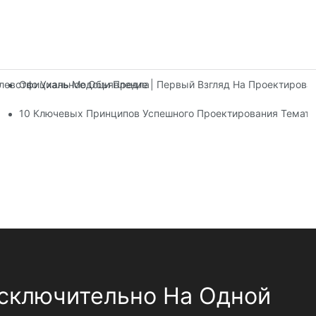
Официальное Объявление | Первый Взгляд На Проектирова
олевство Ухань Модоци Предлагает Три Этажа Развлекательны
тров
10 Ключевых Принципов Успешного Проектирования Темати
сключительно На Одной