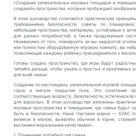
«Создание увлекательных игровых площадок в помещени
создавать пространства, которые пробуждают воображе
В этом руководстве сочетаются практические принципы
требованиями безопасности: советы по планировке
небольшие пространства, материалы, устойчивые к акт
для разных потребностей, а также продуманные сист
Независимо от того, планируете ли вы недорогой угол
или полностью оборудованную игровую комнату, вы най
позволяющие каждому ребенку присоединиться к весель
Готовы создать пространство, где игры будут радост
Читайте дальше, чтобы узнать о простых и креативных 
для всей семьи.
Создание по-настоящему увлекательной игровой площад
горок и мягкое покрытие пола. Это сочетание про
соответствующих возрасту, безопасности, эстетической 
для взрослых. В этом руководстве изложены практичес
игровые пространства в помещении, где семьи будут чу
быть в безопасности. Наша торговая марка — ESAC (
великое в малом, выявлять обычное в корне, стреми
высокими моральными качествами».
1. Понимание потребностей семьи