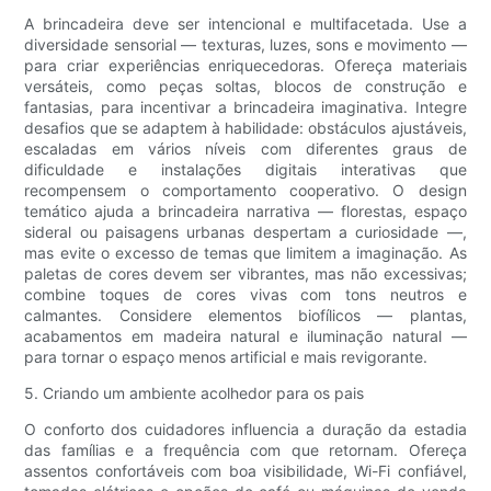
A brincadeira deve ser intencional e multifacetada. Use a
diversidade sensorial — texturas, luzes, sons e movimento —
para criar experiências enriquecedoras. Ofereça materiais
versáteis, como peças soltas, blocos de construção e
fantasias, para incentivar a brincadeira imaginativa. Integre
desafios que se adaptem à habilidade: obstáculos ajustáveis,
escaladas em vários níveis com diferentes graus de
dificuldade e instalações digitais interativas que
recompensem o comportamento cooperativo. O design
temático ajuda a brincadeira narrativa — florestas, espaço
sideral ou paisagens urbanas despertam a curiosidade —,
mas evite o excesso de temas que limitem a imaginação. As
paletas de cores devem ser vibrantes, mas não excessivas;
combine toques de cores vivas com tons neutros e
calmantes. Considere elementos biofílicos — plantas,
acabamentos em madeira natural e iluminação natural —
para tornar o espaço menos artificial e mais revigorante.
5. Criando um ambiente acolhedor para os pais
O conforto dos cuidadores influencia a duração da estadia
das famílias e a frequência com que retornam. Ofereça
assentos confortáveis ​​com boa visibilidade, Wi-Fi confiável,