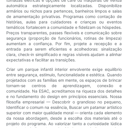
tomadas elétricas e opções de café ou máquinas de venda
automática estrategicamente localizadas. Disponibilize
armários ou nichos para pertences, banheiros limpos e salas
de amamentação privativas. Programas como contação de
histórias, aulas para cuidadores e crianças ou eventos
temáticos fortalecem a comunidade e fidelizam os hóspedes.
Preços transparentes, passes flexíveis e comunicação sobre
segurança (proporção de funcionários, rotinas de limpeza)
aumentam a confiança. Por fim, projete a recepção e a
entrada para serem eficientes e acolhedoras: sinalização
clara, check-in simplificado e regras visíveis ajudam a alinhar
expectativas e facilitar as transições.
Criar um parque infantil interior envolvente exige equilíbrio
entre segurança, estímulo, funcionalidade e estética. Quando
projetados com as famílias em mente, os espaços de brincar
tornam-se centros de aprendizagem, conexão e
comunidade. Na ESAC, acreditamos na riqueza dos detalhes
e no fundamento do design em princípios essenciais. Nossa
filosofia empresarial — Descobrir o grandioso no pequeno,
Identificar o comum na essência, Buscar um patamar artístico
superior com maior qualidade moral — orienta cada elemento
da nossa abordagem, desde a escolha dos materiais até o
projeto do programa. Ao valorizar tanto a curiosidade lúdica