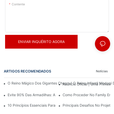
Contente
ENVIAR INQUÉRITO AGORA
ARTIGOS RECOMENDADOS
Notícias
O Reino Mágico Dos Gigantes Chegou! O Reino Infantil Modoqi
Anúncio Oficial | Uma Primeir
Evite 90% Das Armadilhas: Ao Investir Em Um Centro Esportivo 
Como Proceder No Family Ente
10 Princípios Essenciais Para O Sucesso No Design De Parques
Principais Desafios No Projet