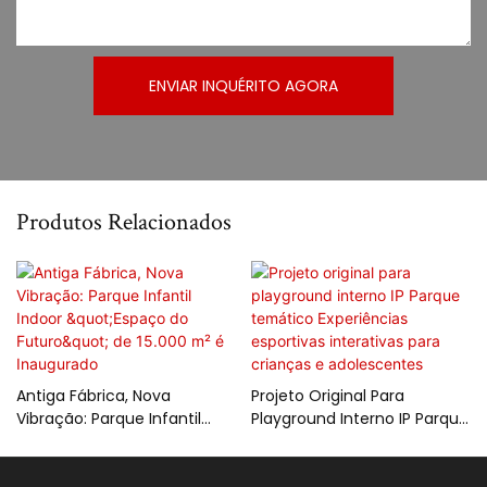
ENVIAR INQUÉRITO AGORA
Produtos Relacionados
Antiga Fábrica, Nova
Projeto Original Para
Vibração: Parque Infantil
Playground Interno IP Parque
Indoor "Espaço Do Futuro"
Temático Experiências
De 15.000 M² É Inaugurado
Esportivas Interativas Para