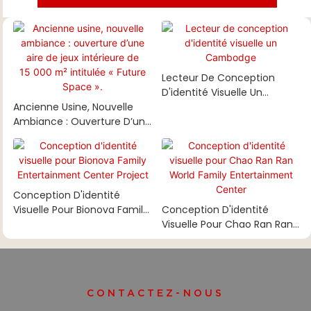
Lecteur De Conception
D'identité Visuelle Un
Ancienne Usine, Nouvelle
Cambodge
Ambiance : Ouverture D’une
Aire De Jeux Intérieure De
15 000 M² Intitulée « Future
Space ».
Conception D'identité
Visuelle Pour Bionova Family
Conception D'identité
Entertainment Center
Visuelle Pour Chao Ran Ran
Project
World Family Entertainment
Center
CONTACTEZ-NOUS