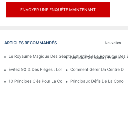
ENVOYER UNE ENQUÊTE MAINTENANT
ARTICLES RECOMMANDÉS
Nouvelles
Le Royaume Magique Des Géants Est Arrivé ! Le Royaume Des En
Annonce Officielle | Premier
Évitez 90 % Des Pièges : Lorsque Vous Investissez Dans Un Cent
Comment Gérer Un Centre De Loi
10 Principes Clés Pour La Conception Réussie D'un Parc À Thè
Principaux Défis De La Conce