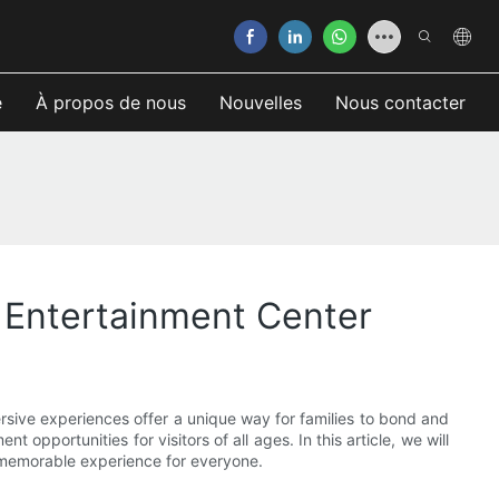
e
À propos de nous
Nouvelles
Nous contacter
y Entertainment Center
rsive experiences offer a unique way for families to bond and
 opportunities for visitors of all ages. In this article, we will
a memorable experience for everyone.