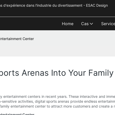
s d'expérience dans l'industrie du divertissement - ESAC Design
Home
Cas
Servic
Entertainment Center
Sports Arenas Into Your Famil
ly entertainment centers in recent years. These interactive and imme
ensitive activities, digital sports arenas provide endless entertainment
r family entertainment center to attract more customers and create 
Entertainment Center