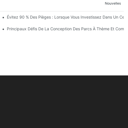
Nouvelles
L'avancement Des Travaux Du Royaume Des Enfants De Wuhan Modoqi 
Évitez 90 % Des Pièges : Lorsque Vous Investissez Dans Un Centr
ertissement Avec Plus De 60 Attractions Passionnantes.
me
Principaux Défis De La Conception Des Parcs À Thème Et Comm