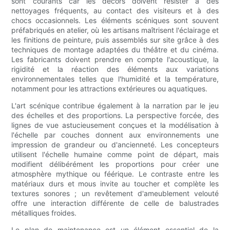
sont courants car les décors doivent résister à des
nettoyages fréquents, au contact des visiteurs et à des
chocs occasionnels. Les éléments scéniques sont souvent
préfabriqués en atelier, où les artisans maîtrisent l'éclairage et
les finitions de peinture, puis assemblés sur site grâce à des
techniques de montage adaptées du théâtre et du cinéma.
Les fabricants doivent prendre en compte l'acoustique, la
rigidité et la réaction des éléments aux variations
environnementales telles que l'humidité et la température,
notamment pour les attractions extérieures ou aquatiques.
L'art scénique contribue également à la narration par le jeu
des échelles et des proportions. La perspective forcée, des
lignes de vue astucieusement conçues et la modélisation à
l'échelle par couches donnent aux environnements une
impression de grandeur ou d'ancienneté. Les concepteurs
utilisent l'échelle humaine comme point de départ, mais
modifient délibérément les proportions pour créer une
atmosphère mythique ou féérique. Le contraste entre les
matériaux durs et mous invite au toucher et complète les
textures sonores ; un revêtement d'ameublement velouté
offre une interaction différente de celle de balustrades
métalliques froides.
Le plan de maintenance est un élément essentiel de la