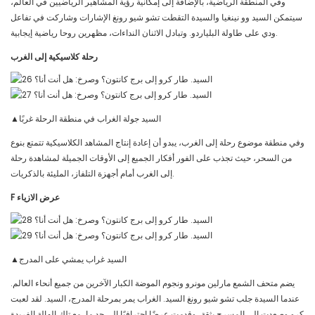
وفي المنطقة الرياضية، بالإضافة إلى إمكانية رؤية المشاهير الرياضيين في العالم،
سيتمكن السيد وو نينغيا والسيدة التقطت تشو شيو رونغ الإشارات وشاركت في تفاعل
ودي على طاولة البلياردو. وتبادل الاثنان النداءات، مظهرين روحا رياضية إيجابية.
رحلة كلاسيكية إلى الغرب
▲السيد جولة الغراب في منطقة الرحلة غربًا
وفي منطقة موضوع رحلة إلى الغرب، يبدو أن إعادة إنتاج المشاهد الكلاسيكية تتمتع بنوع
من السحر، حيث تجذب على الفور أفكار الجميع إلى الأوقات الجميلة لمشاهدة رحلة
إلى الغرب أمام أجهزة التلفاز، المليئة بالذكريات.
عرض الازياء
F
▲السيد غراب يمشي على المدرج
يضم متحف الشمع مارلين مونرو ونجوم الموضة الكبار الآخرين من جميع أنحاء العالم.
عندما السيدة جلب تشو شيو رونغ السيد. الغراب يمر بمرحلة المدرج، السيد. لقد لعبت
كرو وصعدت إلى المسرح بثقة، وقدمت عرضًا احترافيًا إلى حد ما، مع تلك الهالة الفريدة