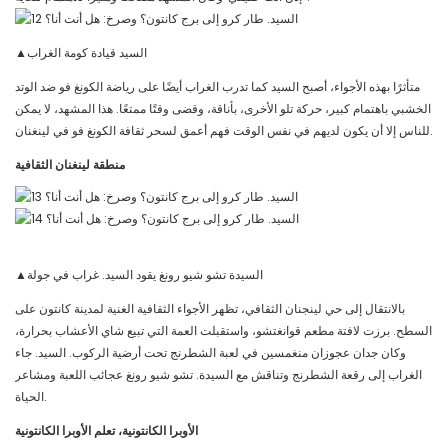
▲السيد قيادة كومة الغراب
متأثرًا بهذه الأجواء، أصبح السيد كما تدرب الغراب أيضًا على رياضة الكونغ فو ضد الوتد
الخشبي باهتمام كبير، حركة تلو الأخرى، بأناقة، وقضى وقتًا ممتعًا. هذا المشهد، لا يمكن
للناس إلا أن يكون لديهم في نفس الوقت فهم أعمق لسحر ثقافة الكونغ فو في لينغنان.
منطقة لينغنان الثقافية
▲السيدة تشو شيو رونغ يقود السيد. غراب في جولة
بالانتقال إلى حي لينجنان الثقافي، تظهر الأجواء الثقافية الغنية لمدينة كانتون على
السطح. برزت لافتة مطعم قوانغتشو، واستقبلت العمة التي تبيع شاي الأعشاب بحرارة،
وكان جدان عجوزان منغمسين في لعبة الشطرنج تحت أرضية الركوب. السيد. جاء
الغراب إلى رقعة الشطرنج وتناقش مع السيدة. تشو شيو رونغ عجائب اللعبة ومشاعر
الحياة.
الأوبرا الكانتونية، تعلم الأوبرا الكانتونية