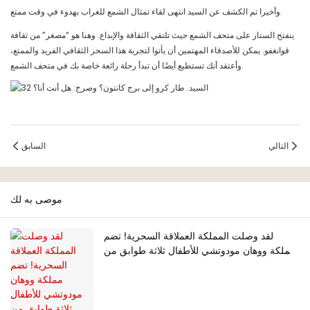
وأخيرا تم الكشف عن السيد انتهى لقاء تمثال الشمع للغراب بهدوء في وقت ممتع.
ينفتح الستار على متحف الشمع حيث تلتقي الثقافة والإبداع. وهنا هو “مصغر” من ثقافة
قوانغفو. يمكن للأصدقاء المهتمين أن يأتوا لتجربة هذا السحر الثقافي الفريد والممتع،
وأعتقد أنك تستطيع أيضًا أن تبدأ رحلة رائعة خاصة بك في متحف الشمع.
التالي
السابق
موصى به لك
لقد وصلت المملكة العملاقة السحرية! تضم
مملكة ووهان مودوتشي للأطفال ثلاثة طوابق من
مرافق الترفيه مع أكثر من 60 لعبة مثيرة.