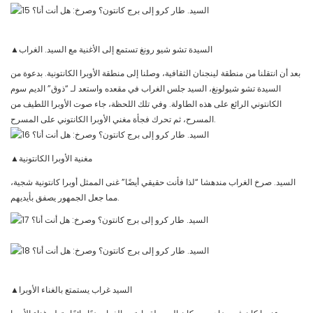
▲السيدة تشو شيو رونغ تستمع إلى الأغنية مع السيد. الغراب
بعد أن انتقلنا من منطقة لينجنان الثقافية، وصلنا إلى منطقة الأوبرا الكانتونية. بدعوة من
السيدة تشو شيولونغ، السيد جلس الغراب في مقعده واستعد لـ “ذوق” الديم سوم
الكانتوني الرائع على هذه الطاولة. وفي تلك اللحظة، جاء صوت الأوبرا اللطيف من
المسرح، ثم تحرك فجأة مغني الأوبرا الكانتوني على المسرح.
▲مغنية الأوبرا الكانتونية
السيد. صرخ الغراب مندهشا “لذا فأنت حقيقي أيضًا” غنى الممثل أوبرا كانتونية شجية،
مما جعل الجمهور يصفق بأيديهم.
▲السيد غراب يستمتع بالغناء الأوبرا