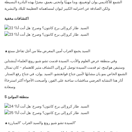
الشمع للأكاديمي يوان لونغبينغ، وبدا مهيبًا وانحنى بعمق، معبرًا بهذه البادرة البسيطة
ولكن الصادقة عن احترامه الكبير ليوان لمساهماته العظيمة للبلاد والبشرية.
اكتشافات مخفية
▲السيد يجمع الغراب أمين المعرض معًا من أجل تفاعل ممتع
وفي منطقة عرض العلوم والأدب، السيدة قدمت تشو شيو رونغ العلماء أينشتاين
وستيفن هوكينج، ثم قدمت السيدة توصل كرو إلى اكتشاف مثير للاهتمام - كان تمثال
الشمع الخاص بمو يان مشابهًا لأمين جناح قوانغتشو، السيد. يوان، في جناح رفع الستار.
أثار هذا التشابه العرضي مناقشات ساخنة على الفور، وأصبحت الأجواء أكثر استرخاءً
وسعادة.
منطقة الموانئ
S
▲السيدة تشو شيو رونغ والسيد الغراب “المبارزة”