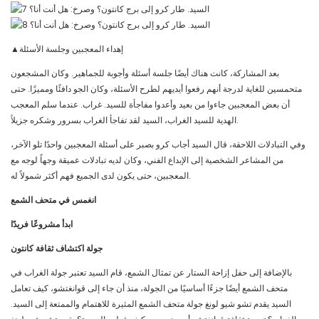
▲إهداء المعجبين وجلسة الأسئلة
بعد المشاركة، كانت هناك أيضًا جلسة أسئلة وأجوبة للجماهير. وكان المشجعون
متحمسين للغاية لدرجة أنهم رفعوا أيديهم لطرح الأسئلة، وكان الجو دافئًا ومميزًا. حتى
أن بعض المعجبين جاءوا من بعيد وأعدوا مفاجأة للسيد. غراب. عندما سلم المعجب
الهدية للسيد الغراب، السيد لقد تفاجأ الغراب بسرور وشكره جزيلاً.
وفي التبادلات اللاحقة، قال السيد أجاب كرو بصبر على أسئلة المعجبين واحدًا تلو الآخر،
من المشاعر الشخصية إلى الإبداع الفني، وكان لديه تبادلات عميقة وجهاً لوجه مع
المعجبين، حتى يكون لدى الجميع فهم أكثر شمولاً له.
انغمس في متحف الشمع
ابدأ مشروعًا فريدًا
جولة اكتشاف ثقافة كانتون
بالإضافة إلى حفل إزاحة الستار عن تمثال الشمع، قام السيد تعتبر جولة الغراب في
متحف الشمع أيضًا جزءًا أساسيًا من الجولة، منذ أن جاء إلى قوانغتشو، كيف تعامل
السيد يقدم تشو شيو لونغ جولة متحف الشمع المثيرة للاهتمام والممتعة إلى السيد.