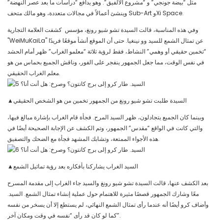
مثل “بيضة جونجي” و “مشروع الألفيق”. وهو يدافع “دراسات ما بعد عصر النهضة”
وينشئ أعمالاً في مجالات متعددة، وهو مالك متحف Sub-Art وXi Space.
وفي هذه المناسبة، قالت السيدة تشو شيو رونغ، مؤسس كشفت العلامة التجارية
"WeiMuKaiLa" عن تمثال الشمع للسيد وو نينغيا. حتى أن الموقع أنشأ موقعًا فريدًا
“تخمين حقيقي أو وهمي” النشاط، فقط لرؤية ثلاثة “معلمو الغراب” ظهر أمام الحشد
في نفس الوقت، مما جعل الجمهور ينفجر على الفور، وناقش الجميع بحماس من هو
معلم الغراب الحقيقي.
▲السيدة طلبت تشو شيو رونغ من الجمهور تخمين من هو الشخص الحقيقي
وبينما كان الجميع يتجادلون، ظهر السيد المرح. فجأة قام الغراب بإشارة مبالغ فيها،
والتي كانت في الواقع “مقدس” الجمهور، وتم الكشف عن الإجابة الصحيحة أيضًا في
هذه الأجواء الممتعة، وتشابك المشهد فجأة مع الضحك والتصفيق.
▲السيد الغراب يشاركنا بأفكاره بعد رؤية تماثيل الشمع
بعد الكشف عنها، قالت السيدة تشو شيو رونغ والسيد جاء الغراب إلى مقدمة المسرح
معًا وشارك الجمهور قصصًا مثيرة للاهتمام حول عملية إنشاء تمثال الشمع. السيد.
وأضاف كرو أيضًا أنه عندما رأى تمثال الشمع النهائي، لم يستطع إلا أن يسخر من نفسه
كما لو كان قد رأى “نفسه في وقت ومكان آخر”.