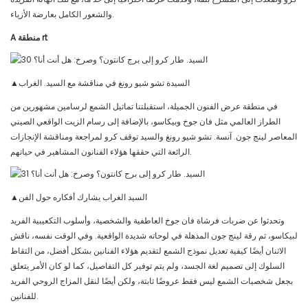
والشعور الكامل بعارضة الأزياء.
منطقة rt
A
▲السيدة تشو شيو رونغ في مناقشة مع السيد. الغراب
في منطقة عرض الفنون الجميلة، استقبلتنا تماثيل الشمع لرسامين مشهورين من
الطراز العالمي مثل فان جوخ وبيكاسو، بالإضافة إلى رسام الزيت الواقعي الصيني
المعاصر لينج جون. آنسة. تشو شيو رونغ والسيد توقف كرو لمراجعة ومناقشة الإنجازات
الرائعة التي حققها هؤلاء الفنانون المشاهير في حياتهم.
▲السيد الغراب يشارك أفكاره حول الفن
وتحدثوا عن ضربات فرشاة فان جوخ العاطفية والشخصية، وأسلوب التكعيبية الفريد
لبيكاسو، ثم رقة لينج جون المذهلة في لوحاته شديدة الواقعية. وفي الوقت نفسه، ناقش
الاثنان أيضًا كيفية تعديل نموذج الشمع لتقديم هؤلاء الفنانين بشكل أفضل، من التقاط
السلوك إلى تصميم لغة الجسد، ولم يتم توفير كل التفاصيل، كما لو كان الأمر يتعلق
بجعل شخصيات الشمع ليس فقط عروضًا ثابتة، ولكن أيضًا لنقل المزاج الروحي الفريد
للفنانين.