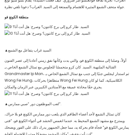
الغراب؟ تجربة ثقافة قوانغتشو أمر ضروري. كيف فعلت السيدة؟ يقدم تشو شيو لونغ
جولة متحف الشمع المثيرة للاهتمام والممتعة إلى السيد. الغراب؟ دعونا نلقي نظرة.
منطقة الكونغ فو
▲السيد غراب يتفاعل مع الشمع
أولاً، وصلنا إلى منطقة الكونغ فو، والتي بدت وكأنها نفق زمني أعادنا إلى عصر الفنون
القتالية الملتهبة. السيد. كان كرو متحمسًا للجلوس مع تمثال الشمع الخاص بـ
Grandmaster Ip Man، ثم استدار ليجلس جنبًا إلى جنب مع تمثال الشمع الخاص بـ
Wong Fei Hung، متظاهرًا بحركات Wong Fei Hung الكلاسيكية، كما لو كان
يجري حقًا محادثة عميقة مع الأستاذين الكبيرين عبر الزمان والمكان.
▲لعب الموظفون دور “صبي ممارس”.
كان تمثال الشمع لأحد أعضاء الطاقم الذي يلعب دور ممارس الكونغ فو بلا حراك،
ويمتزج مع مشهد الشمع المحيط به. عندما انغمس الحشد في أجواء الكونغ فو، “فتى
يمارس الكونغ فو” فجأة قام بحركة يد، مما جعل الجمهور يدرك ذلك على الفور ويضحك
“إذن أنت حقيقي”وكان المشهد مضحكا ومثيرا للاهتمام للغاية.