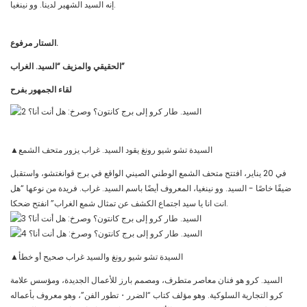
إنه السيد الشهير لدينا. وو نينغيا.
الستار مرفوع.
الحقيقي والمزيف “السيد. الغراب”
لقاء الجمهور بفرح
▲السيدة تشو شيو رونغ يقود السيد. غراب يزور متحف الشمع
في 20 يناير، افتتح متحف الشمع الوطني الصيني الواقع في برج قوانغتشو، واستقبل
ضيفًا خاصًا - السيد. وو نينغيا، المعروف أيضًا باسم السيد. غراب. فريدة من نوعها “هل
انت انا يا سيد اجتماع الكشف عن تمثال شمع الغراب” انفتح ضحكا.
▲السيدة تشو شيو رونغ والسيد غراب صحيح أو خطأ
السيد. كرو هو فنان معاصر متطرف، ومصمم بارز للأعمال الجديدة، ومؤسس علامة
كرو التجارية السلوكية. وهو مؤلف كتاب “الضرر・تطور الفن”، وهو معروف بأعماله