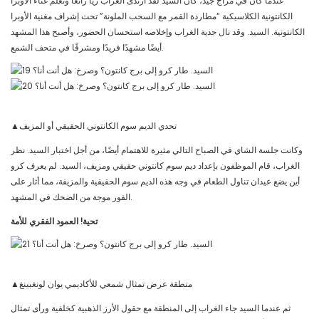
عندما كان في مزاج جيد، كان السيد لقد ارتدى الغراب زيًا رائعًا وتعلم غناء الأوبرا
الكانتونية الكلاسيكية “مطاردة القمر مع السحب الملونة” تحت إشراف مغنية الأوبرا
الكانتونية. السيد. وقد نال جدية الغراب وإخلاصه استحسان الحضور، وأصبح هذا المشهد
أيضًا مشهدًا فريدًا ومشرقًا في متحف الشمع.
▲تحدي الديم سوم الكانتوني الحقيقي أو المزيف
وكانت جلسة الشاي في الصباح التالي مثيرة للاهتمام أيضًا، من أجل اختبار السيد. نظر
الغراب، قام الموظفون بإعداد ديم سوم كانتوني حقيقي ومزيف، السيد. لم يعرف كرو
أين يضع عيدان تناول الطعام في وجه هذه الديم سوم الحقيقية والمزيفة، مما أثار على
الفور موجة من الضحك في المشهد.
تحية! العمود الفقري للأمة
▲منطقة عرض تمثال شمعي للأكاديمي يوان لونغبينغ
ثم عندما السيد جاء الغراب إلى المنطقة مع حقول الأرز الذهبية كخلفية ورأى تمثال