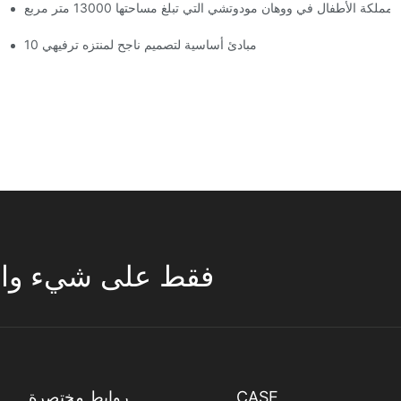
الأطفال في ووهان مودوتشي التي تبلغ مساحتها 13000 متر مربع
لقد وصلت المملكة العملاقة السحرية! تضم مملكة ووهان مودوتشي للأطفال ثلاثة طوابق من مرافق الترفيه مع أكثر من 60 لعبة مثيرة.
10 مبادئ أساسية لتصميم ناجح لمنتزه ترفيهي
تركز ESAC فقط على شيء واحد 
CASE
روابط مختصرة