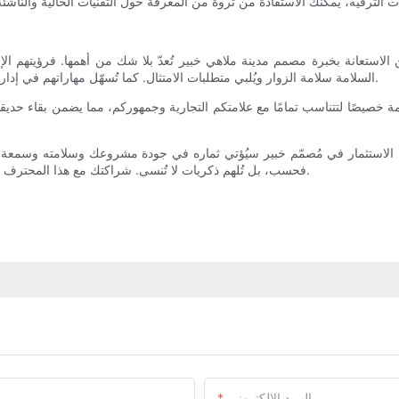
تعانة بخبرة مصمم مدينة ملاهي خبير تُعدّ بلا شك من أهمها. فرؤيتهم الإبداعية
السلامة سلامة الزوار ويُلبي متطلبات الامتثال. كما تُسهّل مهاراتهم في إدارة المشاريع عمليات البناء المعقدة، مما يُقلّل من التأخير وتجاوز التكاليف.
 خصيصًا لتتناسب تمامًا مع علامتكم التجارية وجمهوركم، مما يضمن بقاء حديقتك
 فإنّ الاستثمار في مُصمّم خبير سيُؤتي ثماره في جودة مشروعك وسلامته وسمعة م
فحسب، بل تُلهم ذكريات لا تُنسى. شراكتك مع هذا المحترف تضمن تحقيق رؤيتك بأكثر الطرق ديناميكيةً وفعاليةً واستعدادًا للمستقبل.
البريد الإلكتروني