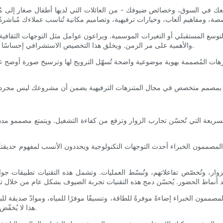
عك في السوق، وخصائص ضيوفك - من العائلات التي لديها أطفال صغار إلى مُحبي 
وسع المستقبلي أو التغيرات الموسمية. ويراعون عوامل مثل التوجهات الثقافية، و
والأهمية على مر الزمن. ويخلق هذا التخصيص الاستشرافي إحساسًا فريدًا بالمكان، ويعزز الرابط العاطفي الذي يشعر به الزوار تجاه المنتزه.
متنزهات المُصممة بهوية موضوعية واضحة تُسهّل الترويج لها وترسيخ صورة أوضح ع
ريعة التي تُحسّن تجارب الزوار وترفع من كفاءة التشغيل. ويتمتع مصممو مدن ا
 المصممون الخبراء أحدث التوجهات التكنولوجية ويحددون الأنسب لمفهوم حديقتكم
ر، وتُخصّص تفاعلاتهم، وتُبسّط العمليات. وتشمل هذه التقنيات تطبيقات جوال 
 المصممون الخبراء إضاءةً موفرةً للطاقة، وتنسيقًا موفرًا للمياه، وموادّ صديقة ل
هذا لا يُخفّض تكاليف التشغيل فحسب، بل يُلبي أيضًا احتياجات الزوار المهتمين بالبيئة.