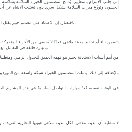
إلى جانب الالتزام بالمعايير، يُدمج المصممون الخبراء السلامة بسلاسة 
الحشود، وتُوزّع ميزات السلامة بشكل سري دون تشتيت الانتباه عن أجواء
باختصار، إن الاعتماد على مصمم خبير يقلل المسؤولية بشكل كبير، ويضمن عمليات الموافقة على المشروع بشكل أكثر سلاسة، ويحمي في نهاية المطاف سلامة ورفاهية جميع من يزورون حديقتك.
يتضمن بناء أو تجديد مدينة ملاهي عددًا لا يُحصى من الأجزاء المتحركة، 
بمهارة فائقة في التعامل مع هذا التعقيد، حيث يعمل كمنسق مركزي يجمع بين مختلف الجهات المعنية، بما في ذلك المقاولون، ومصنعو الألعاب، وفرق التسويق، والسلطات المحلية.
من أهم أسباب الاستعانة بخبير هو فهمه العميق للجدول الزمني ومتطلبات
بالإضافة إلى ذلك، يمتلك المصممون الخبراء شبكة واسعة من الموردين
في الوقت نفسه، تُعدّ مهارات التواصل أساسيةً في هذه المشاريع الض
لا تتشابه أي مدينة ملاهي. لكل مدينة ملاهي هويتها التجارية الفريد