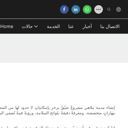
الاتصال بنا
أخبار
عنا
الخدمة
حالات
Home
إنشاء مدينة ملاهي مشروعٌ شيّقٌ يزخر بإمكانياتٍ لا حدود لها من ال
مهاراتٍ متخصصة، ومعرفةً دقيقةً بلوائح السلامة، ورؤيةً فنيةً تُضفي ا
إذا كنت ترغب في أن يتميّز مشروع مدينتك الترفيهية عن منافسيها وي