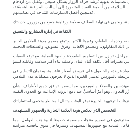
شامل تصميمات بديهية تُرشد حركة الزوار بشكل طبيعي، وتُقلل من ازدحام
السلامة، من أنظمة التقييد المتطورة إلى أساليب المراقبة المُحسّنة،
مُدمجين أفضل الممارسات المُتاحة في تصاميمهم.
الكفاءة في إدارة المشاريع والتنسيق
فيه، وخدمات الطعام، وغيرها الكثير. ويتمتع مصمم مدينة الملاهي الخبير
راحل، توازن بين التصاميم الطموحة والقيود العملية، مع توقع العقبات
ر مواد فريدة، والحصول على عروض أسعار تنافسية، وضمان التسليم في
المهندسين والعملاء والموردين، مما يضمن توافق جميع الأطراف بشأن
التخصيص الذي يعكس هوية العلامة التجارية والجمهور المستهدف
 المحترفون في تصميم منتجات مصممة خصيصًا لتلبية هذه العوامل، مما