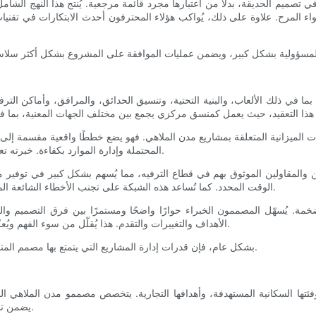
في تصميم الحديقة، بدلاً من اعتبارها مجرد قائمة مرجعية. يُنتج هذا النهج ال
 المرح. علاوة على ذلك، يُواكب هؤلاء المحترفون أحدث الابتكارات في تقنيات 
بما في ذلك الألعاب، والبنية التحتية، وتنسيق الحدائق، والمرافق، وأماكن التر
 الميزانية المتعلقة بمشاريع مدن الملاهي. فهو يضع خططًا واقعية مقسمة إلى م
المحتملة وإدارة الموارد بكفاءة. خبرته تعني تغييرات أقل تكلفة أثناء البناء، وعملية بناء أكثر سلاسة وقابلية للتنبؤ.
 والمقاولين الموثوق بهم في قطاع الترفيه، مما يُسهم بشكل كبير في توفي
الوقت المحدد. كما تُساعد هذه الشبكة على تجنب الأخطاء الشائعة المرتبطة بالموردين عديمي الخبرة الذين لا يعرفون متطلبات مدن الملاهي.
خمة. يُسهّل المصممون الخبراء حوارًا واضحًا ومستمرًا بين فرق التصميم و
الأهداف والتغييرات والتقدم. هذا يُقلّل من سوء الفهم ويُعزّز التعاون، وهو أمرٌ أساسيٌّ عند دمج الرؤية الإبداعية مع الجدوى التقنية.
بشكل عام، فإن قدرات إدارة المشاريع التي يتمتع بها مصمم المتنزهات الترفيهية الخبيرة توفر الوقت وتقلل المخاطر وتحمي استثماراتك.
ة، وفئتها السكانية المستهدفة، وأهدافها التجارية. يتخصص مصممو مدن الملاهي
يضمن تفاعل المدينة مع جمهورها المستهدف وتميزها في سوق تنافسية متزايدة.