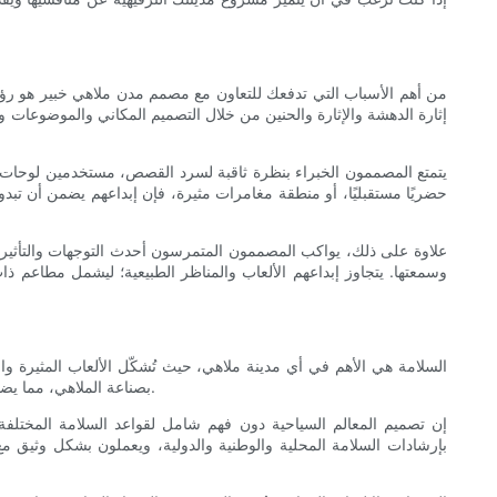
من أهم الأسباب التي تدفعك للتعاون مع مصمم مدن ملاهي خبير هو رؤيت
إثارة الدهشة والإثارة والحنين من خلال التصميم المكاني والموضوعات 
يتمتع المصممون الخبراء بنظرة ثاقبة لسرد القصص، مستخدمين لوحات الأل
حضريًا مستقبليًا، أو منطقة مغامرات مثيرة، فإن إبداعهم يضمن أن تبدو
علاوة على ذلك، يواكب المصممون المتمرسون أحدث التوجهات والتأثيرات ا
وسمعتها. يتجاوز إبداعهم الألعاب والمناظر الطبيعية؛ ليشمل مطاعم 
السلامة هي الأهم في أي مدينة ملاهي، حيث تُشكّل الألعاب المثيرة وا
بصناعة الملاهي، مما يضمن أن مشروعكم يُقلّل المخاطر مع تحقيق أقصى قدر من المتعة. تُوفّر هذه الخبرة راحة البال لمالكي المدن الترفيهية ومشغليها وزوارها على حدٍ سواء.
إن تصميم المعالم السياحية دون فهم شامل لقواعد السلامة المختلفة 
بإرشادات السلامة المحلية والوطنية والدولية، ويعملون بشكل وثيق 