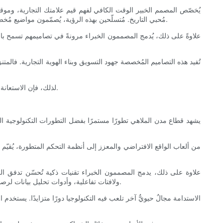
يُخصّص المصمم الخبير الوقت الكافي لفهم قيم علامتك التجارية، وموق
مُحبي التاريخ. مُتسلّحين بهذه الرؤية، يُصمّمون مواضيع مُخصصة، ومفاهيم ألعاب، وخيارات ترفيهية، وتصاميم مكانية تُناسب عملاءك مُباشرةً. يُحسّن هذا النهج التصميمي المُركّز رضا الضيوف ويُعزز السمعة الطيبة.
علاوةً على ذلك، يُدمج المصممون الخبراء مرونةً في تصاميمهم تسمح بالت
تُفيد هذه التصاميم المُخصصة جهود التسويق وبناء الهوية التجارية. فال
لذلك، فإن الاستعانة بمصمم متخصص في مجال المتنزهات الترفيهية يضمن أن مشروعك ليس مجرد مجموعة من الألعاب، بل تجربة علامة تجارية قوية مصممة بعناية ودقة.
يشهد قطاع مدن الملاهي تطورًا مستمرًا بفضل التطورات التكنولوجية الس
من ألعاب الواقع الافتراضي والمعزز إلى أنظمة التحكم المتطورة، يُقيّم
علاوة على ذلك، يدمج المصممون الخبراء تقنيات ذكية تُحسّن تدفق الزوا
بموجات الراديو (RFID)، ولافتات تفاعلية، وأدوات تحليل بيانات لرصد أنماط الحضور. يُحسّن دمج هذه التقنيات تجربة الضيوف بشكل عام من خلال تقليل أوقات الانتظار وتوفير فرص تفاعل فريدة.
الاستدامة مجالٌ حيويٌّ آخر تلعب فيه التكنولوجيا دورًا متزايدًا. يستخدم