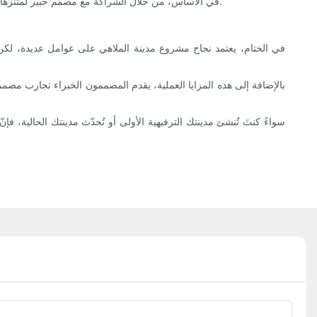
في الأساس، من خلال الشراكة مع مصمم خبير لمتنزهات الترفيه، يمكنك الاستفادة من ثروة من المعرفة حول التقنيات الحالية والناشئة، مما يسمح لمتنزهك بأن يكون محميًا للمستقبل وجذابًا بشكل استثنائي.
في الختام، يعتمد نجاح مشروع مدينة الملاهي على عوامل عديدة، لكن الاس
بالإضافة إلى هذه المزايا العملية، يقدم المصممون الخبراء تجارب مصممة
سواءً كنتَ تُنشئ مدينتك الترفيهية الأولى أو تُحدّث مدينتك الحالية،