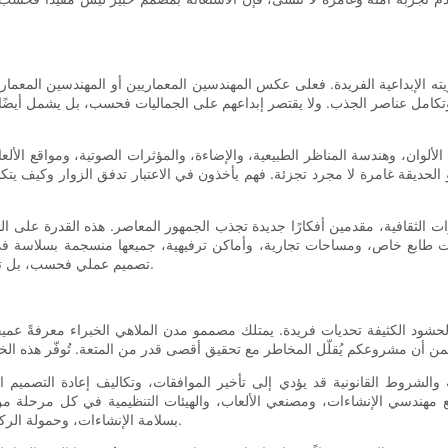
ه الإبداعية الفريدة. فعلى عكس المهندسين المعماريين أو المهندسين المعماري
وتكامل عناصر الجذب. ولا يقتصر إبداعهم على الجماليات فحسب، بل يشمل أيضًا 
وان، وهندسة المناظر الطبيعية، والإضاءة، والمؤثرات الصوتية، ومواقع الألعاب
 الحديقة غامرة لا مجرد تجزئة. فهم يأخذون في الاعتبار تدفق الزوار وكيف يتك
لثقافية، مقدمين أفكارًا جديدة تجذب الجمهور المعاصر. هذه القدرة على المواز
ذات طابع خاص، ومساحات تجارية، وأماكن ترفيهية، جميعها منسجمة بسلاسة في 
تصميم عملي فحسب، بل تشمل أيضًا خلق بيئة لا تُنسى وجذابة تجذب الزوار وتجعلهم يعودون إليها.
لحشود الكثيفة تحديات فريدة. يمتلك مصممو مدن الملاهي الخبراء معرفةً عميقةً
والشروط القانونية قد يؤدي إلى تأخير الموافقات، وتكاليف إعادة التصميم ا
مع مهندسي الإنشاءات، ومصنعي الألعاب، والهيئات التنظيمية في كل مرحلة م
بسلامة الإنشاءات، وحمولة الركاب، وطرق الإخلاء، والسلامة من الحرائق، وتخطيط الاستجابة للطوارئ.