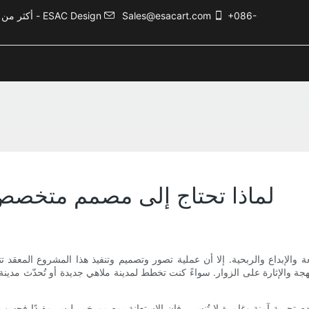
+086-
Sales@esacart.com
أكثر من 5000 حالة تصميم ترفيهي، وأكثر من 20 عامًا من الخبرة في صناعة الترفيه - ESAC Design
لماذا تحتاج إلى مصمم متخصص
متعة والإبداع والربحية. إلا أن عملية تصور وتصميم وتنفيذ هذا المشروع الم
لبهجة والإثارة على الزوار. سواءً كنت تخطط لمدينة ملاهي جديدة أو تُحدّث مدي
قدم تجربة آمنة وغامرة لا تُنسى، فإن الاستعانة بمصمم خبير ليس مفيدًا فحس