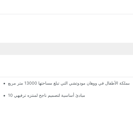
الأطفال في ووهان مودوتشي التي تبلغ مساحتها 13000 متر مربع
لقد وصلت المملكة العملاقة السحرية! تضم مملكة ووهان مودوتشي للأطفال ثلاثة طوابق من مرافق الترفيه مع أكثر من 60 لعبة مثيرة.
10 مبادئ أساسية لتصميم ناجح لمنتزه ترفيهي