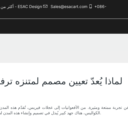
+086-
Sales@esacart.com
أكثر من 5000 حالة تصميم ترفيهي، وأكثر من 20 عامًا من الخبرة في صناعة الترفيه - ESAC Design
لماذا يُعدّ تعيين مصمم لمتنزه ترف
ن تجربة ممتعة ومثيرة. من الأفعوانيات إلى عجلات فيريس، تُقدّم هذه المدن
الكواليس، هناك جهد كبير يُبذل في تصميم وإنشاء هذه المدن لضمان نجاحها. أحد أهمّ اللاعبين في هذه العملية هو مُصمّم مدينة الملاهي.