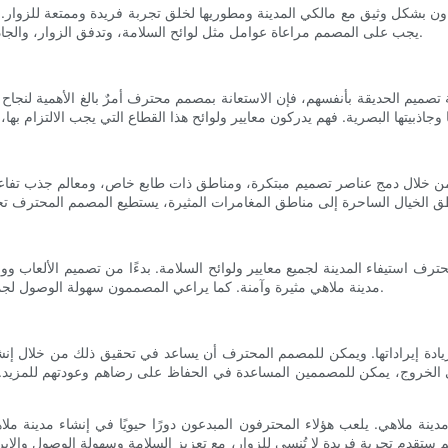
ن بشكل وثيق مع مالكي المدينة ومطوريها لخلق تجربة فريدة وممتعة للزوار. يشم
يجب على المصمم مراعاة عوامل مثل لوائح السلامة، وتدفق الزوار، والجاذبية الجمالية العامة. باختصار، هم العقل المدبر المبدع وراء نجاح المدينة.
ميم الحديقة بأنفسهم، فإن الاستعانة بمصمم محترف أمرٌ بالغ الأهمية لنجاح ا
فمن خلال دمج عناصر تصميم مبتكرة، ومناطق ذات طابع خاص، ومعالم جذب تفاع
ف استيفاء المدينة لجميع معايير ولوائح السلامة. بدءًا من تصميم الألعاب وو
مدينة ملاهي مثيرة وآمنة. كما يراعي المصممون سهولة الوصول لجميع الزوار، بمن فيهم ذوو الإعاقة، لضمان استمتاع الجميع بتجربة المدينة.
دة إيراداتها. ويمكن للمصمم المحترف أن يساعد في تحقيق ذلك من خلال إنشاء 
ى الخروج، يمكن للمصممين المساعدة في الحفاظ على رضاهم وعودتهم للمزيد. وه
 مدينة ملاهي. يلعب هؤلاء المحترفون المبدعون دورًا حيويًا في إنشاء مدينة مل
تقدم تجربة فريدة لا تُنسى للزوار، مع تعزيز السلامة وسهولة الوصول والإيراد