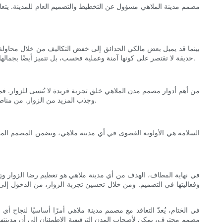
مصمم مدينة الملاهي مسؤول عن التخطيط والتصميم العام للمدينة. يتعاو
بينما قد يميل بعض مالكي الحدائق إلى خفض التكاليف من خلال محاولة تص
حديقة لا تقتصر على كونها آمنة وعملية فحسب، بل تتميز أيضًا بجمالها وجاذبيتها البصرية. فهم يدركون معايير ولوائح هذا القطاع التي يجب الالتزام بها، ويمكنهم ضمان تصميم الحديقة لجذب الزوار من جميع الأعمار وترفيههم.
من أهم أدوار مصمم مدن الملاهي خلق تجربة فريدة لا تُنسى للزوار. 
وجذب المزيد من الزوار. من مناطق الخيال الساحرة إلى مناطق المغامرات المثيرة، يستطيع المصمم المحترف تحويل أي مدينة ملاهي إلى وجهة يرغب الزوار بالعودة إليها مرارًا وتكرارًا.
السلامة هي الأولوية القصوى في أي مدينة ملاهي، ويضمن المصمم المحتر
في نهاية المطاف، الهدف من أي مدينة ملاهي هو تعظيم رضا الزوار وزيا
وفعاليتها في التصميم. ومن خلال تحسين تجربة الزوار، من الدخول إل
في الختام، يُعدّ التعاقد مع مصمم مدينة ملاهي أمرًا أساسيًا لنجاح أي
مصمم محترف، يمكن لأصحاب المدن الترفيهية الاطمئنان إلى أن مدينتهم س