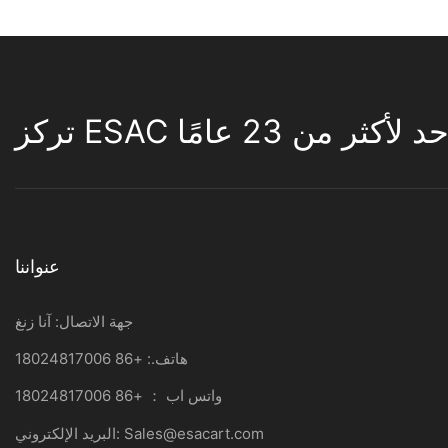
لأكثر من 23 عامًا
عنواننا
جهة الاتصال: آنا زنغ
هاتف.: +86 18024817006
واتس اب ： +86 18024817006
Sales@esacart.com
البريد الإلكتروني: