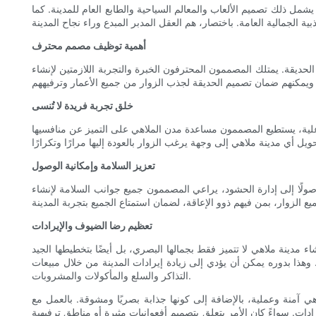
ل ذلك تصميم الألعاب والمعالم السياحية والطابع العام للمدينة. كما
أهمية توظيف مصمم محترف
لحديقة. يمتلك المصممون المحترفون الخبرة والتجربة اللازمتين لإنشاء
خلق تجربة فريدة لا تُنسى
لية، يستطيع المصممون مساعدة مدن الملاهي على التميز عن منافسيها
تعزيز السلامة وإمكانية الوصول
صولًا إلى إدارة الحشود، يراعي المصممون جميع جوانب السلامة لإنشاء
تعظيم رضا الضيوف والإيرادات
مدينة ملاهي لا تتميز فقط بجمالها البصري، بل أيضًا بتخطيطها الجيد
ذا بدوره يمكن أن يؤدي إلى زيادة إيرادات المدينة من خلال مبيعات
التذاكر والسلع والمأكولات والمشروبات.
اهي آمنة وعملية، بالإضافة إلى كونها جذابة بصريًا ومشوقة. بالعمل مع
ات. سواءً كان الأمر يتعلق بتصميم أفعوانيات مثيرة أو مناطق ترفيهية