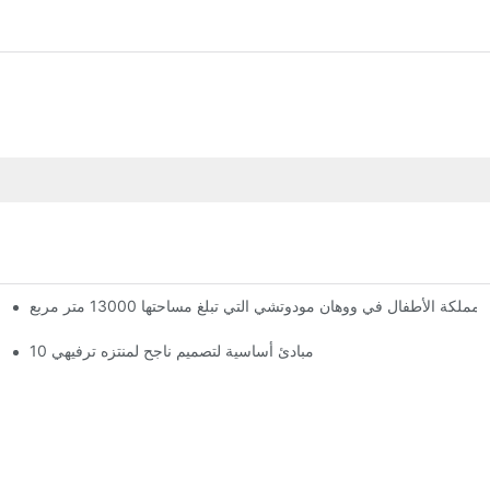
الأطفال في ووهان مودوتشي التي تبلغ مساحتها 13000 متر مربع
لقد وصلت المملكة العملاقة السحرية! تضم مملكة ووهان مودوتشي للأطفال ثلاثة طوابق من مرافق الترفيه مع أكثر من 60 لعبة مثيرة.
10 مبادئ أساسية لتصميم ناجح لمنتزه ترفيهي