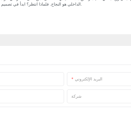
الداخلي هو النجاح. فلماذا انتظر؟ ابدأ في تصميم ملعبك الداخلي اليوم وشاهدها بينما تضيء وجوه الأطفال بالفرح والإثارة.
البريد الإلكتروني
شركة