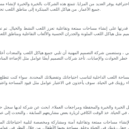
رافية يوفر العديد من المزايا. تتمتع هذه الشركات بالخبرة والخبرة لإنشاء م
جميع الأعمار. من هياكل اللعب المبتكرة إلى مناطق اللعب تحت عنوان ، يمكن أن تساعد شركة تصميم ملعب داخلي في إحياء رؤيتك.
رتها على إنشاء مساحات ممتعة وتفاعلية تعزز اللعب النشط والخيال. تم تص
لداخلي ، وستضمن شركة التصميم المهنية أن تلبي جميع هياكل اللعب والمعدات أع
 اللعب الداخلية لتناسب احتياجاتك وتفضيلاتك المحددة. سواء كنت تتطلع 
رؤيتك في الحياة. سوف يأخذون في الاعتبار عوامل مثل قيود المساحة واعتب
الخبرة والخبرة والمحفظة ومراجعات العملاء. ابحث عن شركة لديها سجل حافل ف
نشاء مساحات ممتعة وتفاعلية آمنة ومشاركة ومخصصة لتلبية احتياجاتك الم
جعل رؤيتك في الحياة وخلق مساحة يحبها الأطفال. من خلال النظر في عوامل 