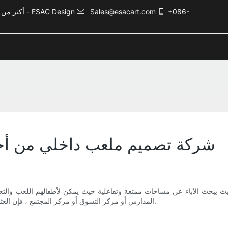
+086-
Sales@esacart.com
أكثر من 5000 حالة تصميم ترفيهي، وأكثر من 20 عامًا من الخبرة في صناعة الترفيه - ESAC Design
شركة تصميم ملعب داخلي من أجل
ث يبحث الآباء عن مساحات ممتعة وتفاعلية حيث يمكن لأطفالهم اللعب والتعل
المدارس أو مركز التسوق أو مركز المجتمع ، فإن العثور على شركة التصميم المناسبة أمر بالغ الأهمية لضمان نجاح مشروعك.