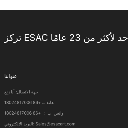
لأكثر من 23 عامًا
عنواننا
جهة الاتصال: آنا زنغ
هاتف.: +86 18024817006
واتس اب ： +86 18024817006
Sales@esacart.com
البريد الإلكتروني: