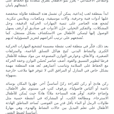
والتفاعل الاجتماعي - يُعزز نمو الأطفال بطرق مُتعددة مع الحفاظ على
انشغالهم بأمان.
ابدأ بمنطقة لعب إبداعية. يمكن أن تشمل هذه المنطقة طاولة منخفضة
عليها أدوات فنية وحرفية، وآلات موسيقية، ومكعبات، وملابس تنكرية.
تُشجع هذه العناصر على تنمية المهارات الحركية الدقيقة، وحل
المشكلات، والتفكير التخيلي. خزّن الأدوات في صناديق أو أرفف يسهل
الوصول إليها ليتمكن الأطفال من الاستكشاف بشكل مستقل، كما
تُشجعهم على ترتيب أغراضهم لتعزيز المسؤولية لديهم.
بعد ذلك، فكّر في منطقة لعب نشطة مصممة لتشجيع المهارات الحركية
الكبرى والنشاط البدني. تُتيح هياكل التسلق الناعمة، والمنزلقات
الصغيرة، والأنفاق، وعوارض التوازن المصنوعة من مواد مبطنة للأطفال
فرصًا لتطوير التنسيق والقوة. أضف عناصر تُحسّن التوازن وخفة الحركة
مع الحفاظ على السلامة وتناسب أعمارهم. تُعد هذه المنطقة مهمة
بشكل خاص في المنازل أو المرافق التي لا تتوفر فيها ملاعب خارجية
بسهولة.
ركن هادئ أو ركن للقراءة ركنٌ أساسيٌّ آخر. جهّزوا المكان بوسائد
ناعمة أو أكياس فاصولياء، ورفوف كتبٍ في مستوى نظر الأطفال،
وإضاءةٍ خافتة. تُوفّر هذه المساحة ملاذًا هادئًا حيث يُمكن للأطفال
الاسترخاء، ومطالعة الكتب، أو المشاركة في أنشطة حسية مثل
طاولات الرمل أو الماء بأقل قدرٍ من الفوضى. تُساعد المناطق الهادئة
الأطفال على تعلم التبديل بين حالات النشاط والهدوء، وهي مهارةٌ
أساسيةٌ لضبط النفس.