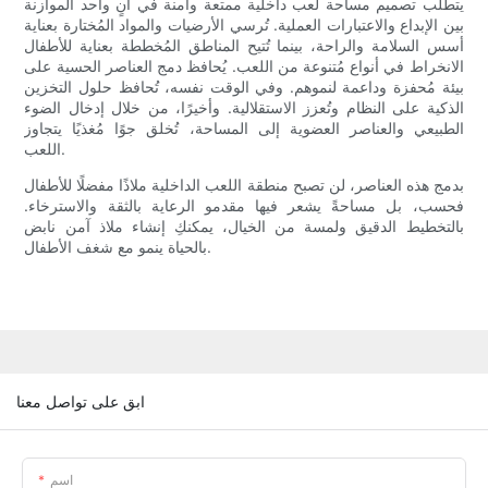
يتطلب تصميم مساحة لعب داخلية ممتعة وآمنة في آنٍ واحد الموازنة
بين الإبداع والاعتبارات العملية. تُرسي الأرضيات والمواد المُختارة بعناية
أسس السلامة والراحة، بينما تُتيح المناطق المُخططة بعناية للأطفال
الانخراط في أنواع مُتنوعة من اللعب. يُحافظ دمج العناصر الحسية على
بيئة مُحفزة وداعمة لنموهم. وفي الوقت نفسه، تُحافظ حلول التخزين
الذكية على النظام وتُعزز الاستقلالية. وأخيرًا، من خلال إدخال الضوء
الطبيعي والعناصر العضوية إلى المساحة، تُخلق جوًا مُغذيًا يتجاوز
اللعب.
بدمج هذه العناصر، لن تصبح منطقة اللعب الداخلية ملاذًا مفضلًا للأطفال
فحسب، بل مساحةً يشعر فيها مقدمو الرعاية بالثقة والاسترخاء.
بالتخطيط الدقيق ولمسة من الخيال، يمكنكِ إنشاء ملاذ آمن نابض
بالحياة ينمو مع شغف الأطفال.
ابق على تواصل معنا
اسم