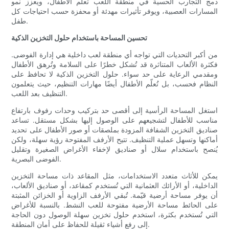
دمج التجارب الحسية في منطقة اللعب تعلم الأطفال، ويعزز نمو
المسارات العصبية، ويوفر تأثيرات مهدئة أو محفزة حسب احتياجات كل
طفل.
تحسين المساحة باستخدام حلول التخزين الذكية
من أكبر التحديات التي تواجه أي منطقة لعب داخلية هي إدارة الفوضى.
فكثرة الألعاب المتناثرة قد تُشكل خطرًا على السلامة وتُرهق الأطفال
ومقدمي الرعاية على حد سواء. حلول التخزين الذكية لا تحافظ على
النظام فحسب، بل تُعلّم الأطفال أيضًا مهارات التنظيم، حيث يتعلمون
التنظيف بعد اللعب.
استغل المساحة الرأسية إلى أقصى حد بتركيب وحدات رفوف بارتفاع
مناسب للأطفال لتشجيعهم على الوصول إليها بشكل مستقل. تساعد
صناديق التخزين الشفافة المزودة بملصقات أو صور الأطفال على تحديد
أماكنها وتسهل عملية التنظيف. تتيح الأرفف المفتوحة رؤية سهلة، ولكن
يُنصح باستخدام سلال أو صناديق لإخفاء الأغراض الصغيرة وتقليل
الفوضى البصرية.
يمكن للأثاث متعدد الاستخدامات، مثل المقاعد ذات مساحة التخزين
الداخلية، أو الأرائك العثمانية التي تُستخدم كمقاعد، أو صناديق الألعاب،
أن يوفر مساحة أرضية قيّمة. تُبقي الأرفف الزاوية أو الخزائن المثبتة
على الحائط مساحة الأرضية مفتوحة للعب النشط. بالنسبة للأغراض
التي تُستخدم بكثرة، استخدم حلول تخزين سهلة الوصول دون الحاجة
إلى رفع أشياء ثقيلة للحفاظ على أمان المنطقة.