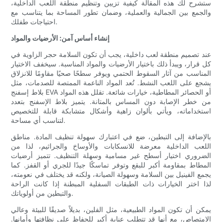
ستشرح لك هذه المقالة كيفية تزيين وتنظيم منطقة اللعب الداخلية،
والجمع بين الجمالية والعملية، وضمان تطور المساحة بما يتناسب مع
احتياجات طفلك.
إنشاء أساس آمن: الأرضيات والمواد
عند تصميم منطقة لعب داخلية، يجب أن تكون السلامة حجر الزاوية في
كل قرار، ويبدأ ذلك باختيار الأرضيات والمواد المناسبة. سيخفف الاختيار
المناسب من آثار السقوط الحتمي ويوفر سطحًا صحيًا مقاومًا للانزلاق
يشجع على اللعب النشط. تُعد المواد الناعمة الممتصة للصدمات، مثل
بلاط إسفنج EVA أو الحصائر المطاطية، خيارات شائعة. تقلل هذه المواد
من خطر الإصابة دون المساس بالمتانة. يتميز بلاط الإسفنج بتعدد
استخداماته، ويأتي بألوان زاهية وأشكال متشابكة قابلة للتخصيص
لتناسب أي مساحة.
بالإضافة إلى التبطين، ضع في اعتبارك سهولة تنظيف المادة. مناطق
اللعب الداخلية معرضة للانسكابات والأوساخ والجراثيم، لذا من
الضروري اختيار أسطح غير مسامية وسهلة التنظيف. تتميز أرضيات
المطاط بمقاومة أكبر للبقع وتوفر تماسكًا جيدًا للجري أو القفز. كما
يجمع الفينيل بين السلامة وسهولة الصيانة، ولكنه قد يختلف في نعومته،
لذا اختر الخيارات ذات الطبقات السفلية المبطنة إذا كانت الراحة
والتبطين من أولوياتك.
يمكن أن تكون المواد الطبيعية، مثل الفلين، بديلاً صديقًا للبيئة وعالي
الامتصاص، مع أنها قد تتطلب عناية أكبر للحفاظ على نظافتها وأمانها.