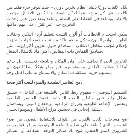
بدّل الألعاب دوريًا بإنشاء نظام تخزين دوري - حيث يتوفر جزء فقط من
الألعاب في كل مرة، بينما تُخزّن البقية. هذا يُبقي الأطفال مهتمين
بالألعاب ويساعد في الحفاظ على النظام. يساعد وضع صور على وحدات
التخزين حتى غير القرّاء على فهم أماكنها.
يمكن استخدام الخطافات أو ألواح التثبيت لتنظيم أزياء التنكر، وحقائب
الظهر، ولوازم الفنون بشكل منظم. تأكد من تثبيت جميع أدوات التخزين
بإحكام لتجنب مخاطر الانقلاب. استخدام حلول تخزين أكثر ليونة، مثل
صناديق القماش ذات المقابض، أكثر أمانًا للأطفال الصغار.
التخزين الجيد لا يحافظ على أمان المكان وجاذبيته فحسب، بل يدعم
أيضًا استقلالية الأطفال ومسؤوليتهم. فهو يوفر هيكلًا منظمًا دون أن
يسلبهم حرية استكشاف المكان والاستمتاع به على أكمل وجه.
دمج العناصر الطبيعية والضوء للعب أكثر صحة
التصميم البيوفيلي - مفهوم ربط الناس بالطبيعة في الداخل - ينطبق
بشكل رائع على مناطق اللعب الداخلية. فدمج العناصر الطبيعية
وتحسين الإضاءة الطبيعية يعززان الرفاهية، ويخففان التوتر، ويساهمان
بشكل إيجابي في تحسين مزاج الأطفال ونموهم الحسي.
ضع مساحات اللعب بالقرب من النوافذ للاستفادة القصوى من ضوء
الشمس، الذي يُساعد على تنظيم الساعة البيولوجية ويوفر فيتامين د،
الضروري للنمو الصحي. تُتيح لك ستائر النوافذ الشفافة أو الستائر