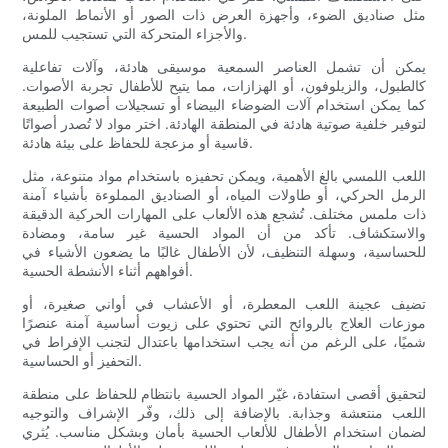
مثل صناديق الضوء، وأجهزة العرض ذات الصور أو الأنماط الملونة،
والأجزاء المتحركة التي تستجيب للمس.
يمكن أن تشمل العناصر السمعية موسيقى هادئة، وآلات تفاعلية
كالطبول، والزيلوفون، أو الهزازات، مما يتيح للأطفال تجربة الأصوات.
كما يمكن استخدام آلات الضوضاء البيضاء أو تسجيلات أصوات الطبيعة
لتوفير خلفية صوتية هادئة في المنطقة الهادئة. اختر مواد لا تُصدر أصواتًا
قاسية أو مزعجة للحفاظ على بيئة هادئة.
اللعب اللمسي بالغ الأهمية، ويمكن تحفيزه باستخدام مواد متنوعة، مثل
الرمل الحركي، أو طاولات المياه، أو الصناديق المملوءة بأشياء آمنة
ذات ملمس مختلف. تُشجع هذه الألعاب على المهارات الحركية الدقيقة
والاستكشاف. تأكد من أن المواد الحسية غير سامة، ومضادة
للحساسية، وسهلة التنظيف، لأن الأطفال غالبًا ما يضعون الأشياء في
أفواههم أثناء الأنشطة الحسية.
تضيف عجينة اللعب المعطرة، أو الأعشاب في أواني صغيرة، أو
موزعات العلاج بالروائح التي تحتوي على زيوت أساسية آمنة عنصرًا
شميًا، على الرغم من أنه يجب استخدامها باعتدال لتجنب الإفراط في
التحفيز أو الحساسية.
لتحقيق أقصى استفادة، غيّر المواد الحسية بانتظام للحفاظ على منطقة
اللعب منتعشة وجذابة. بالإضافة إلى ذلك، وفّر الإشراف والتوجيه
لضمان استخدام الأطفال للألعاب الحسية بأمان وبشكل مناسب. يُثري