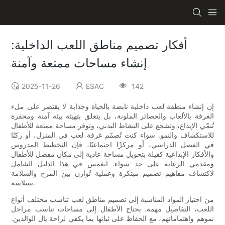
أفكار تصميم مناطق اللعب الداخلية:
إنشاء مساحات ممتعة وآمنة
2025-11-26
ESAC
142
إن إنشاء منطقة لعب داخلية نابضة بالحياة وجذابة لا يقتصر على ملء
الغرفة بالألعاب والحصائر الملونة، بل يتعلق بتهيئة بيئة آمنة ومحفزة
تُنمّي الإبداع، وتشجع على النشاط البدني، وتوفر مساحة ممتعة للأطفال
للاستكشاف والنمو. سواء كنت تُصمّم غرفة لعب في المنزل، أو ركنًا
في الفصل الدراسي، أو مركزًا اجتماعيًا، فإن التخطيط المدروس
والأفكار الإبداعية كفيلة بتحويل مساحة عادية إلى مكان مفضل للأطفال
ومقدمي الرعاية على حد سواء. انغمس في هذا الدليل الشامل
لاكتشاف مفاهيم تصميم مبتكرة وعملية تُوازن بين المرح والسلامة
بسلاسة.
من اختيار المواد المناسبة إلى تصميم مناطق لعب تناسب مختلف أنواع
اللعب، التفاصيل مهمة. يحتاج الأطفال إلى مساحات تناسب مراحل
نموهم واهتماماتهم، مع الحفاظ على ثباتها بما يكفي لراحة بال الوالدين.