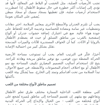
تجنب الأرضيات الصلبة، مثل الخشب أو البلاط غير المعالج، لأنها قد
تؤدي إلى إصابات أكثر خطورة في حال سقوط الأطفال. إذا اضطررت
لاستخدام أرضيات صلبة، فإن تغطيتها بسجاد سميك أو سجاد مبطن
يُضفي على المكان نعومةً.
يجب أن تلتزم الجدران والأسطح الأخرى بمعايير السلامة. اختر دهانات
وتشطيبات غير سامة ومضادة للحساسية وعديمة الرائحة للحفاظ على
جودة هواء عالية. ضع في اعتبارك إضافة حشوات جدران أو ألواح
إسفنجية بالقرب من مناطق التسلق أو حيث قد يصطدم الأطفال
بالزوايا أو الأثاث. كما أن الحواف المستديرة للأثاث والميزات المدمجة
تقلل بشكل كبير من احتمالية الإصابة.
أخيرًا، فكّر في الترتيب العام. يجب أن تستوعب مساحة الأرضية
الحركة النشطة دون فوضى، مع توفير مناطق مريحة وهادئة للراحة.
يتيح لك استخدام أساليب التصميم المعياري تكييف المساحة مع نمو
الأطفال أو مع اختلاف أحجام المجموعات والأنشطة. في جميع الأحوال،
تبدأ السلامة من تحت أقدامكم وتمتد إلى الخارج، مما يُشكّل بيئة اللعب
بأكملها.
تصميم مناطق لأنواع مختلفة من اللعب
تُلبي منطقة اللعب الداخلية الممتازة مختلف طرق تعلم الأطفال
وتفاعلهم مع بيئتهم. إن تقسيم المساحة إلى مناطق مُميزة تُشجع على
أنواع مُختلفة من اللعب - من الخيال والإبداع إلى الحركة البدنية