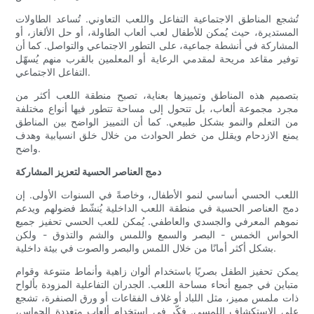
تُشجع المناطق الاجتماعية التفاعل واللعب التعاوني. تُساعد الطاولات
المستديرة، حيث يُمكن للأطفال لعب ألعاب الطاولة، أو حل الألغاز، أو
المشاركة في أنشطة جماعية، على التطور الاجتماعي والتواصل. كما أن
توفير مقاعد مريحة لمقدمي الرعاية أو المعلمين بالقرب منهم يُسهّل
التفاعل الاجتماعي.
بتصميم هذه المناطق وتمييزها بعناية، تصبح منطقة اللعب أكثر من
مجرد مجموعة ألعاب، بل تتحول إلى مساحة تتطور فيها أنواع مختلفة
من التعلم والنمو بشكل طبيعي. كما أن التمييز الواضح بين المناطق
يمنع الازدحام ويقلل من خطر الحوادث من خلال خلق انسيابية وهدف
واضح.
دمج العناصر الحسية لتعزيز المشاركة
اللعب الحسي أساسي لنمو الأطفال، وخاصةً في السنوات الأولى. إن
دمج العناصر الحسية في منطقة اللعب الداخلية يُنشّط فضولهم ويدعم
نموهم المعرفي والجسدي والعاطفي. يُمكن للعب الحسي تحفيز جميع
الحواس الخمس - البصر والسمع واللمس والشم والتذوق - ولكن
بشكل أكثر أمانًا من خلال اللمس والبصر والصوت في بيئة داخلية.
يمكن تحفيز الطفل بصريًا باستخدام ألوان زاهية وأنماط متنوعة وقوام
متباين في جميع أنحاء مساحة اللعب. الجدران التفاعلية المزودة بألواح
ذات ملمس مميز، مثل اللباد أو غلاف الفقاعات أو ورق الصنفرة، تشجع
على الاستكشاف اللمسي. فكّر في استخدام ألعاب متعددة الحواس،