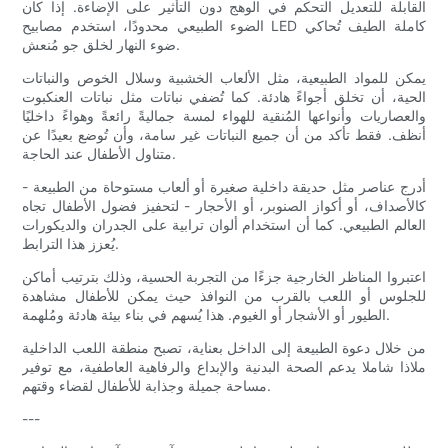
القابلة للتعديل التحكم في الوهج دون التأثير على الإضاءة. إذا كان
الضوء الطبيعي محدودًا، استخدم مصابيح LED كاملة الطيف تُحاكي
ضوء النهار لخلق جو مُنعش.
يمكن للمواد الطبيعية، مثل الألعاب الخشبية وسلال الخوص والنباتات
الحية، أن تخلق أجواءً هادئة. كما تُضفي نباتات مثل نباتات العنكبوت
والعصاريات وأنواعها المُنقية للهواء لمسة جماليةً رائعةً وهواءً داخليًا
أنظف. فقط تأكد من أن جميع النباتات غير سامة، وأن تُوضع بعيدًا عن
متناول الأطفال عند الحاجة.
أدرج عناصر مثل حديقة داخلية صغيرة أو ألعاب مستوحاة من الطبيعة -
كالأصداف، أو أكواز الصنوبر، أو الأحجار - لتحفيز فضول الأطفال تجاه
العالم الطبيعي. كما أن استخدام ألوان ترابية على الجدران والديكورات
يُعزز هذا الترابط.
اعتبروا المناظر الخارجية جزءًا من التجربة الحسية، وذلك بترتيب أماكن
للجلوس أو اللعب بالقرب من النوافذ حيث يمكن للأطفال مشاهدة
الطيور أو الأشجار أو الغيوم. هذا يُسهم في بناء بيئة هادئة ومُلهمة.
من خلال دعوة الطبيعة إلى الداخل بعناية، تصبح منطقة اللعب الداخلية
ملاذا شاملا يدعم الصحة البدنية والإبداع والرفاهية العاطفية، مع توفير
مساحة جميلة وجذابة للأطفال لقضاء وقتهم.
---