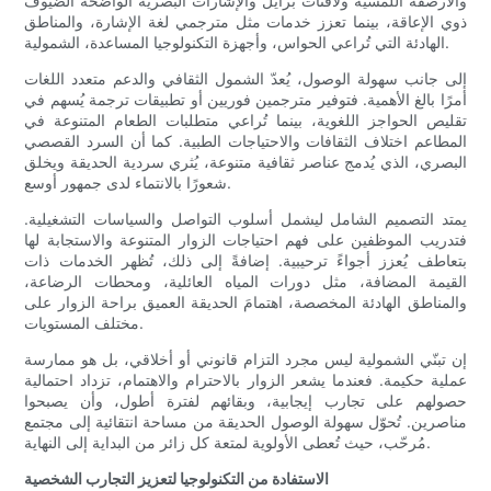
والأرصفة اللمسية ولافتات برايل والإشارات البصرية الواضحة الضيوف
ذوي الإعاقة، بينما تعزز خدمات مثل مترجمي لغة الإشارة، والمناطق
الهادئة التي تُراعي الحواس، وأجهزة التكنولوجيا المساعدة، الشمولية.
إلى جانب سهولة الوصول، يُعدّ الشمول الثقافي والدعم متعدد اللغات
أمرًا بالغ الأهمية. فتوفير مترجمين فوريين أو تطبيقات ترجمة يُسهم في
تقليص الحواجز اللغوية، بينما تُراعي متطلبات الطعام المتنوعة في
المطاعم اختلاف الثقافات والاحتياجات الطبية. كما أن السرد القصصي
البصري، الذي يُدمج عناصر ثقافية متنوعة، يُثري سردية الحديقة ويخلق
شعورًا بالانتماء لدى جمهور أوسع.
يمتد التصميم الشامل ليشمل أسلوب التواصل والسياسات التشغيلية.
فتدريب الموظفين على فهم احتياجات الزوار المتنوعة والاستجابة لها
بتعاطف يُعزز أجواءً ترحيبية. إضافةً إلى ذلك، تُظهر الخدمات ذات
القيمة المضافة، مثل دورات المياه العائلية، ومحطات الرضاعة،
والمناطق الهادئة المخصصة، اهتمامَ الحديقة العميق براحة الزوار على
مختلف المستويات.
إن تبنّي الشمولية ليس مجرد التزام قانوني أو أخلاقي، بل هو ممارسة
عملية حكيمة. فعندما يشعر الزوار بالاحترام والاهتمام، تزداد احتمالية
حصولهم على تجارب إيجابية، وبقائهم لفترة أطول، وأن يصبحوا
مناصرين. تُحوّل سهولة الوصول الحديقة من مساحة انتقائية إلى مجتمع
مُرحّب، حيث تُعطى الأولوية لمتعة كل زائر من البداية إلى النهاية.
الاستفادة من التكنولوجيا لتعزيز التجارب الشخصية