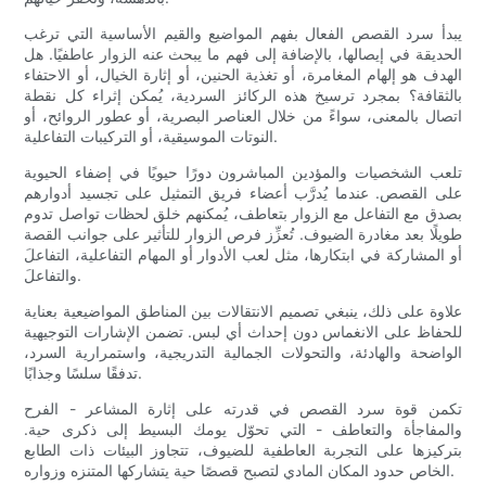
يبدأ سرد القصص الفعال بفهم المواضيع والقيم الأساسية التي ترغب
الحديقة في إيصالها، بالإضافة إلى فهم ما يبحث عنه الزوار عاطفيًا. هل
الهدف هو إلهام المغامرة، أو تغذية الحنين، أو إثارة الخيال، أو الاحتفاء
بالثقافة؟ بمجرد ترسيخ هذه الركائز السردية، يُمكن إثراء كل نقطة
اتصال بالمعنى، سواءً من خلال العناصر البصرية، أو عطور الروائح، أو
النوتات الموسيقية، أو التركيبات التفاعلية.
تلعب الشخصيات والمؤدين المباشرون دورًا حيويًا في إضفاء الحيوية
على القصص. عندما يُدرَّب أعضاء فريق التمثيل على تجسيد أدوارهم
بصدق مع التفاعل مع الزوار بتعاطف، يُمكنهم خلق لحظات تواصل تدوم
طويلًا بعد مغادرة الضيوف. تُعزِّز فرص الزوار للتأثير على جوانب القصة
أو المشاركة في ابتكارها، مثل لعب الأدوار أو المهام التفاعلية، التفاعلَ
والتفاعلَ.
علاوة على ذلك، ينبغي تصميم الانتقالات بين المناطق المواضيعية بعناية
للحفاظ على الانغماس دون إحداث أي لبس. تضمن الإشارات التوجيهية
الواضحة والهادئة، والتحولات الجمالية التدريجية، واستمرارية السرد،
تدفقًا سلسًا وجذابًا.
تكمن قوة سرد القصص في قدرته على إثارة المشاعر - الفرح
والمفاجأة والتعاطف - التي تحوّل يومك البسيط إلى ذكرى حية.
بتركيزها على التجربة العاطفية للضيوف، تتجاوز البيئات ذات الطابع
الخاص حدود المكان المادي لتصبح قصصًا حية يتشاركها المتنزه وزواره.