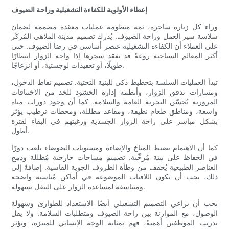
إعطاء الأولوية للكفاءة التشغيلية وراحة الضيوف
وراء كل زيارة ساحرة، ثمة منظومة عمليات معقدة مصممة لضمان
سلاسة سير العمل وراحة الضيوف. يُدرك تصميم مدينة الملاهي المُركّز
على العملاء أن الكفاءة التشغيلية عنصر أساسي في رضا الضيوف. حتى
أكثر المعالم السياحية روعةً قد تفقد سحرها إذا واجه الزوار انتظارًا
طويلًا، أو تعقيدات لوجستية، أو انزعاجًا.
تبدأ العمليات السلسة بتخطيط ذكي للبنية التحتية. تصميم نقاط الدخول،
ومسارات تدفق الزوار، وأنظمة إدارة الحشود للحد من الاختناقات
المرورية يُحسّن التجربة العامة والسلامة. كما أن وجود دورات مياه
واسعة، ومناطق طعام نظيفة، ومقاعد مظللة، ومحطات ترطيب يؤثر
بشكل مباشر على راحة الزوار الجسدية ورغبتهم في البقاء لفترة
أطول.
كما أن الاهتمام بضبط المناخ والإضاءة ومستويات الضوضاء يلعب دورًا
في الحفاظ على بيئة مُرحِّبة. تصميم مساحات خارجية مُظللة ودمج
العناصر الطبيعية يُخفف من وطأة الظروف الجوية القاسية. إضافةً إلى
ذلك، يجب أن تكون اللافتات الموضوعة في أماكن مُناسبة واضحة
ومتناسقة لمساعدة الزوار على التنقل بسهولة.
يجب أن يراعي التصميم التشغيلي أيضًا الاستعداد للطوارئ وسهولة
الوصول، مع الموازنة بين راحة الضيوف ومتطلبات السلامة. ولا يقل
تدريب الموظفين أهميةً، فهم بمثابة الوجه الإنساني للمنتزه، وتؤثر