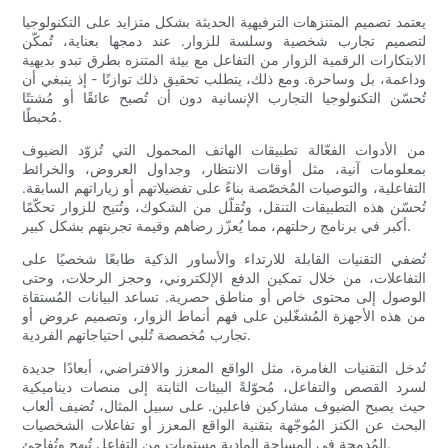
يعتمد تصميم المتنزهات الترفيهية الحديثة بشكل متزايد على التكنولوجيا
لتصميم تجارب شخصية وسلسة للزوار. عند دمجها بعناية، تُمكّن
الابتكارات الرقمية الزوار من التفاعل مع بيئة المتنزه بطرق تبدو بديهية
وداعمة، بل وساحرة. ومع ذلك، يتطلب تحقيق ذلك توازنًا - إذ ينبغي أن
تُحسّن التكنولوجيا التجارب الإنسانية دون أن تُصبح عائقًا أو مُشتتًا
مُحبطًا.
من الأدوات الفعّالة تطبيقات الهاتف المحمول التي تُزوّد ​​الضيوف
بمعلومات آنية، مثل أوقات الانتظار، وجداول العروض، والخرائط
التفاعلية، والتوصيات المُخصّصة بناءً على تفضيلاتهم أو زياراتهم السابقة.
تُحسّن هذه التطبيقات التنقل، وتُقلّل من الشكوك، وتُتيح للزوار تحكّمًا
أكبر في برنامج رحلتهم، مما يُعزّز رضاهم وقيمة تجربتهم بشكل كبير.
تُضفي التقنيات القابلة للارتداء والأساور الذكية طابعًا شخصيًا على
التفاعلات، من خلال تمكين الدفع الإلكتروني، وحجز الرحلات، وحتى
الوصول إلى محتوى خاص أو مناطق حصرية. تساعد البيانات المُستقاة
من هذه الأجهزة المُشغّلين على فهم أنماط الزوار، وتصميم عروض أو
تجارب مُخصصة تُلبي احتياجاتهم الفردية.
تُدخل التقنيات الغامرة، مثل الواقع المعزز والافتراضي، أبعادًا جديدة
لسرد القصص والتفاعل، مُحوّلةً البيئات الثابتة إلى منصات ديناميكية
حيث يصبح الضيوف مشاركين فاعلين. على سبيل المثال، تُضيف ألعاب
البحث عن الكنز المُوجّهة بتقنية الواقع المعزز أو تفاعلات الشخصيات
المُدمجة في المساحة المادية مستوياتٍ من التفاعل تُبهج وتُفاجئ.