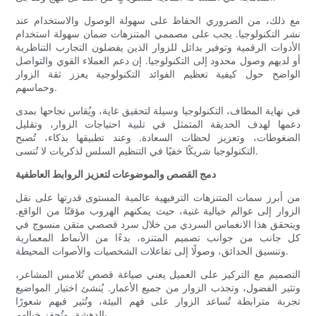
مع ذلك، من الضروري الحفاظ على سهولة الوصول والاستخدام عند
نشر التكنولوجيا. يجب على مصممي المتنزهات ضمان سهولة استخدام
الأدوات الرقمية وتوفير بدائل للزوار الذين يفضلون التجارب التناظرية
أو لديهم وصول محدود إلى التكنولوجيا. إن دعم العملاء القوي والتواصل
الواضح حول كيفية تعظيم الفوائد التكنولوجية يعزز ثقة الزوار
وحماسهم.
في نهاية المطاف، التكنولوجيا وسيلة لتحقيق غاية، ويُقاس نجاحها بمدى
دعمها لهدف الحديقة المتمثل في تلبية احتياجات الزوار، وتقليل
الضغوطات، وتعزيز لحظات السعادة. وعند تطبيقها بذكاء، تُصبح
التكنولوجيا شريكًا خفيًا في التنظيم السلس لذكريات لا تُنسى.
دمج القصص والموضوعات لتعزيز الروابط العاطفية
من أبرز سمات المتنزهات الترفيهية عالمية المستوى قدرتها على نقل
الزوار إلى عوالم خيالية غنية، حيث يمكنهم الهروب مؤقتًا من الواقع.
ويتحقق هذا الانغماس السردي من خلال سرد قصصي متقن منسوج في
كل جانب من جوانب تصميم المتنزه، بدءًا من الأنماط المعمارية
وتنسيق الحدائق، وصولًا إلى تفاعلات الشخصيات والأصوات المحيطة.
التصميم مع التركيز على العميل يعني صياغة قصص تُلامس المشاعر،
وتثير الفضول، وتجذب الزوار من جميع الأعمار. يُنشئ اختيار المواضيع
تجربة مترابطة تُساعد الزوار على فهم البيئة، وتُثير فيهم شعورًا
بالدهشة، وتُحفز خيالهم.