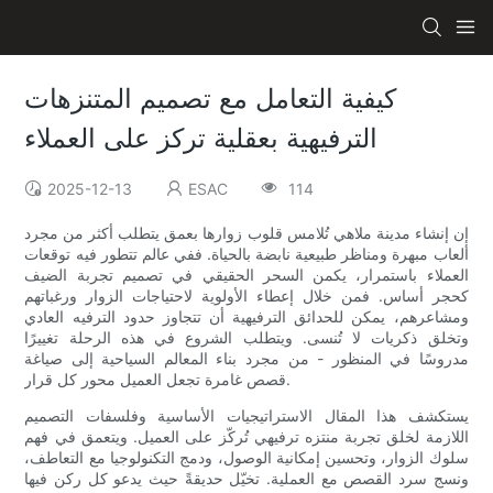
كيفية التعامل مع تصميم المتنزهات
الترفيهية بعقلية تركز على العملاء
2025-12-13
ESAC
114
إن إنشاء مدينة ملاهي تُلامس قلوب زوارها بعمق يتطلب أكثر من مجرد
ألعاب مبهرة ومناظر طبيعية نابضة بالحياة. ففي عالم تتطور فيه توقعات
العملاء باستمرار، يكمن السحر الحقيقي في تصميم تجربة الضيف
كحجر أساس. فمن خلال إعطاء الأولوية لاحتياجات الزوار ورغباتهم
ومشاعرهم، يمكن للحدائق الترفيهية أن تتجاوز حدود الترفيه العادي
وتخلق ذكريات لا تُنسى. ويتطلب الشروع في هذه الرحلة تغييرًا
مدروسًا في المنظور - من مجرد بناء المعالم السياحية إلى صياغة
قصص غامرة تجعل العميل محور كل قرار.
يستكشف هذا المقال الاستراتيجيات الأساسية وفلسفات التصميم
اللازمة لخلق تجربة منتزه ترفيهي تُركّز على العميل. ويتعمق في فهم
سلوك الزوار، وتحسين إمكانية الوصول، ودمج التكنولوجيا مع التعاطف،
ونسج سرد القصص مع العملية. تخيّل حديقةً حيث يدعو كل ركن فيها