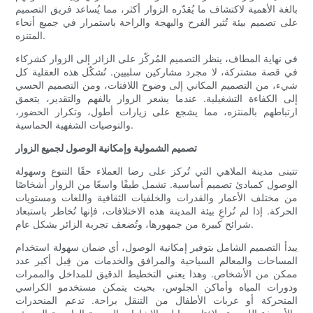
بالغة الأهمية لاكتشاف ما يُقدّره الزوار أكثر، مما يُساعد فريق التصميم
على تصميم بيئة تُثير الفرح والبهجة والراحة باستمرار في جميع أنحاء
المتنزه.
في نهاية المطاف، ينظر التصميم المُركّز على الزائر إلى الزوار كشركاء
في قصة مشتركة، لا مجرد مشاركين سلبيين. تُشكّل هذه العقلية كل
شيء، من التصميم المكاني إلى وضوح اللافتات، ومن التصميم الحسي
إلى الكفاءة التشغيلية. عندما يشعر الزوار بالفهم والتقدير، يتعمق
ارتباطهم بالمنتزه، مما يشجع على زيارات أطول، وتكرار الحضور،
والتوصيات الشفهية الحماسية.
تصميم الشمولية وإمكانية الوصول لجميع الزوار
تتبنى مدينة الملاهي التي تُركز على رضا العملاء حقًا التنوع وسهولة
الوصول كمبادئ تصميم أساسية. تشمل طيفًا واسعًا من الزوار أشخاصًا
من مختلف الأعمار والقدرات والخلفيات الثقافية واللغات ومستويات
الحركة. إذا لم تُراعِ بيئة المدينة هذه الاختلافات، فإنها تُخاطر باستبعاد
شرائح كبيرة من جمهورها، وتُضعف تجربة الزائر بشكل عام.
يبدأ التصميم الشامل بتوفير إمكانية الوصول، أي ضمان سهولة استخدام
المساحات والمعالم السياحية والمرافق والخدمات من قِبل أكبر عدد
ممكن من الأشخاص. وهذا يعني التخطيط الدقيق للمداخل والممرات
ودورات المياه وأماكن الجلوس، بحيث يتمكن مستخدمو الكراسي
المتحركة أو عربات الأطفال من التنقل براحة. تدعم المنحدرات