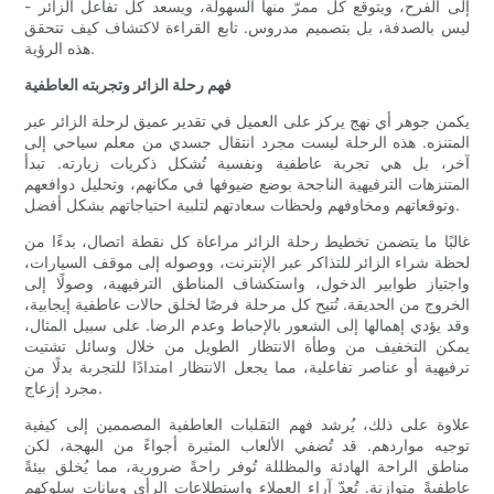
إلى الفرح، ويتوقع كل ممرّ منها السهولة، ويسعد كل تفاعل الزائر -
ليس بالصدفة، بل بتصميم مدروس. تابع القراءة لاكتشاف كيف تتحقق
هذه الرؤية.
فهم رحلة الزائر وتجربته العاطفية
يكمن جوهر أي نهج يركز على العميل في تقدير عميق لرحلة الزائر عبر
المتنزه. هذه الرحلة ليست مجرد انتقال جسدي من معلم سياحي إلى
آخر، بل هي تجربة عاطفية ونفسية تُشكل ذكريات زيارته. تبدأ
المتنزهات الترفيهية الناجحة بوضع ضيوفها في مكانهم، وتحليل دوافعهم
وتوقعاتهم ومخاوفهم ولحظات سعادتهم لتلبية احتياجاتهم بشكل أفضل.
غالبًا ما يتضمن تخطيط رحلة الزائر مراعاة كل نقطة اتصال، بدءًا من
لحظة شراء الزائر للتذاكر عبر الإنترنت، ووصوله إلى موقف السيارات،
واجتياز طوابير الدخول، واستكشاف المناطق الترفيهية، وصولًا إلى
الخروج من الحديقة. تُتيح كل مرحلة فرصًا لخلق حالات عاطفية إيجابية،
وقد يؤدي إهمالها إلى الشعور بالإحباط وعدم الرضا. على سبيل المثال،
يمكن التخفيف من وطأة الانتظار الطويل من خلال وسائل تشتيت
ترفيهية أو عناصر تفاعلية، مما يجعل الانتظار امتدادًا للتجربة بدلًا من
مجرد إزعاج.
علاوة على ذلك، يُرشد فهم التقلبات العاطفية المصممين إلى كيفية
توجيه مواردهم. قد تُضفي الألعاب المثيرة أجواءً من البهجة، لكن
مناطق الراحة الهادئة والمظللة تُوفر راحةً ضرورية، مما يُخلق بيئةً
عاطفيةً متوازنة. تُعدّ آراء العملاء واستطلاعات الرأي وبيانات سلوكهم