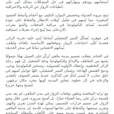
استجابتهم وودهم ومهاراتهم في حل المشكلات بشكل كبير على
انطباعات الزوار عن الرعاية والاحترافية.
تتيح مرونة الجدولة وتخصيص الموارد التكيف مع أحجام وأنماط الحشود
المتغيرة، مما يُسهم في تقليل أوقات الانتظار والحفاظ على جودة
الخدمة. تُساعد التكنولوجيا في مراقبة التدفقات والتنبؤ بفترات
الازدحام، مما يُتيح إجراء تعديلات استباقية.
في جوهره، يُشكّل التميز التشغيلي أساسًا تُبنى عليه تجربة الزائر.
فعندما تُلبّى احتياجات الزوار وتوقعاتهم الأساسية بكفاءة ولطف،
يُمكنهم الانغماس تمامًا في سحر الحديقة.
في الختام، يتطلب تصميم مدينة ملاهي تُركّز على العميل نهجًا شموليًا
يجمع بين التعاطف والإبداع والتكنولوجيا ودقة التشغيل. إن فهم رحلة
الزائر العاطفية، وإعطاء الأولوية للشمولية، وتسخير التكنولوجيا بوعي،
ودمج القصص الهادفة، وضمان التميز التشغيلي، كلها عوامل تُسهم في
خلق تجارب لا تُنسى تُخلّد في الذاكرة. عندما يشعر الضيوف بالتقدير
والرعاية في كل خطوة، تتجاوز المدينة كونها مجرد مكان ترفيهي،
لتصبح وجهةً عزيزةً.
مع تزايد المنافسة وتطور توقعات الزوار في مدن الملاهي، لم يعد تبني
فلسفة تركز على رضا العملاء خيارًا، بل أصبح ضرورة. فمن خلال وضع
الزوار في صميم قرارات التصميم، يمكن لهذه المدن تعزيز ولائهم،
وتعزيز سمعتها، والحفاظ على نجاحها لسنوات قادمة. إن مدينة الملاهي
الساحرة بحق ليست مدينة مبنية على الألعاب والمعالم السياحية