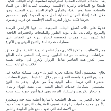
يُعدّ استخدام النباتات المحلية استراتيجيةً أساسية. فهذه النباتات تتكيف
طبيعيًا مع المناخات والتربة الإقليمية، وتتطلب كميات أقل من المياه
والصيانة، بينما توفر الغذاء والمأوى لأنواع الحياة البرية المحلية. ومن
خلال إعادة إنشاء الموائل المحلية داخل حدود الحديقة، يُتيح المصممون
فرصًا قيّمة للزوار لتجربة البيئة الإقليمية عن قرب وتقديرها.
علاوةً على ذلك، تُشجّع البيئات الطبيعية، بما فيها الأراضي الرطبة
والمروج والغابات، على عودة الطيور والملقحات والحشرات النافعة.
كما يُسهم إنشاء ممرات مُخصصة للحياة البرية في الحفاظ على
مسارات هجرة آمنة والتنوع الجيني بين الأنواع.
ومن الأساليب المبتكرة الأخرى دمجُ عناصر تعليمية تفاعلية، مثل حدائق
الفراشات، ومحطات مراقبة الطيور، ومسارات المشي ذات الطابع
البيئي. تُعزز هذه العناصر تفاعل الزوار، وتُعزز في الوقت نفسه
أخلاقيات الرعاية البيئية.
يعالج المصممون أيضًا مشكلة تجزئة الموائل - وهي مشكلة شائعة في
المشاريع التنموية واسعة النطاق - من خلال التخطيط الدقيق للمساحات
الخضراء التي تربط النظم البيئية بدلًا من عزلها. يدعم هذا النهج
التصميمي المتكامل خدمات النظم البيئية، مثل تنقية الهواء والماء،
واحتجاز الكربون، واستقرار التربة، وهي كلها أمور حيوية لبيئة صحية.
من خلال النظر إلى المناظر الطبيعية باعتبارها أنظمة بيئية حية ومتطورة
بدلاً من مجرد خلفيات زخرفية، تضيف المتنزهات الترفيهية بعداً جديداً
من الاستدامة التي تعود بالنفع على الطبيعة والناس.