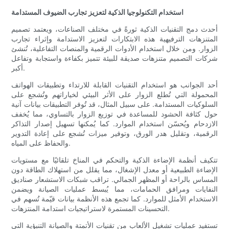
استخدام التكنولوجيا الذكية لتعزيز تجارب الضيوف المستدامة
أحدث دمج التقنيات الذكية ثورةً في مختلف الصناعات، ويعتمد تصميم
المتنزهات الترفيهية هذه الابتكارات لتعزيز الاستدامة وإثراء تجارب
الزوار. ومن خلال استخدام الأدوات الرقمية والمنصات التفاعلية، تُنشئ
شركات التصميم متنزهات صديقة للبيئة تتميز بكفاءة واستجابة وتفاعل
أكبر.
أحد الجوانب هو استخدام التقنيات القابلة للارتداء وتطبيقات الهواتف
المحمولة التي تُطلع الزوار على الأثر البيئي لخياراتهم وتُشجع على
السلوكيات المستدامة. على سبيل المثال، قد تُوفر التطبيقات بيانات آنية
حول كثافة الحشود للمساعدة في توزيع الزوار بالتساوي، مما يُخفف
الازدحام ويُحسّن استخدام الموارد. كما يُمكنها تسهيل إصدار التذاكر
الرقمية، وتقليل هدر الورق، وتوفير ميزات تُشجع على إعادة التدوير
والحفاظ على المياه.
تتكيف أنظمة الإضاءة الذكية والتحكم في المناخ تلقائيًا مع مستويات
الإضاءة الطبيعية أو معدل الإشغال، مما يقلل من استهلاك الطاقة دون
المساس بالراحة أو المظهر الجمالي. تراقب شبكات الاستشعار صناديق
النفايات ومرافق الحمامات، مما يُبسط عمليات الصيانة ويضمن
الاستخدام الأمثل للموارد. كما تجمع هذه الأنظمة بيانات قيّمة تُسهم في
التحسينات المستمرة لاستراتيجيات استدامة المنتزهات.
تستفيد عمليات تشغيل الألعاب من تقنيات الأتمتة والصيانة التنبؤية التي