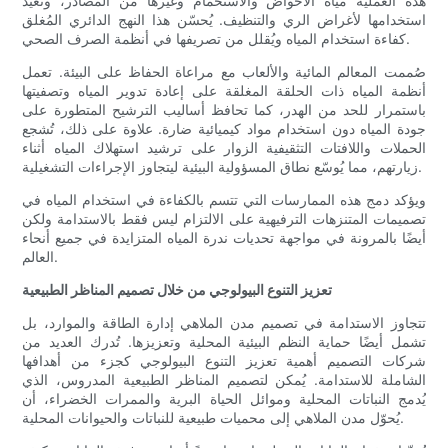
هذه العملية مياه الأحواض والاستحمام وغيرها من المصادر، وتُعيد
استخدامها لأغراض الري والتنظيف. يُحسّن هذا النهج الدائري المُغلق
كفاءة استخدام المياه ويُقلل من تصريفها في أنظمة الصرف الصحي.
صُممت المعالم المائية والألعاب مع مراعاة الحفاظ على البيئة. تعمل
أنظمة المياه ذات الحلقة المغلقة على إعادة تدوير المياه وتصفيتها
باستمرار للحد من الهدر، كما تحافظ أساليب الترشيح المتطورة على
جودة المياه دون استخدام مواد كيميائية ضارة. علاوة على ذلك، تُشجع
الحملات واللافتات التثقيفية الزوار على ترشيد استهلاك المياه أثناء
زيارتهم، مما يُوسّع نطاق المسؤولية البيئية ليتجاوز الإجراءات التشغيلية.
ويؤكد دمج هذه الممارسات التي تتسم بالكفاءة في استخدام المياه في
تصميمات المتنزهات الترفيهية على الالتزام ليس فقط بالاستدامة ولكن
أيضًا بالمرونة في مواجهة تحديات ندرة المياه المتزايدة في جميع أنحاء
العالم.
تعزيز التنوع البيولوجي من خلال تصميم المناظر الطبيعية
تتجاوز الاستدامة في تصميم مدن الملاهي إدارة الطاقة والموارد، بل
تشمل أيضًا حماية النظم البيئية المحلية وتعزيزها. تُدرك العديد من
شركات التصميم أهمية تعزيز التنوع البيولوجي كجزء من أهدافها
الشاملة للاستدامة. يُمكن لتصميم المناظر الطبيعية المدروس، الذي
يُدمج النباتات المحلية وموائل الحياة البرية والممرات الخضراء، أن
يُحوّل مدن الملاهي إلى محميات طبيعية للنباتات والحيوانات المحلية.