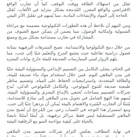
تقلل من استهلاك الطاقة ووقت التوقف. كما أن تجارب الواقع
الافتراضي والواقع المعزز، المُدمجة بشكل متزايد في الألعاب، تُقلل
الحاجة إلى المواد والإنشاءات المادية، مما يُسهم في تقليل الأثر البيئي.
ومن المهم أن نلاحظ أن هذه التطورات التكنولوجية مصممة مع مراعاة
الشمولية وإمكانية الوصول، مما يضمن أن يتمكن جميع الضيوف من
المشاركة في تجارب مستدامة بشكل مريح وممتع.
من خلال دمج التكنولوجيا والاستدامة، تصبح المتنزهات الترفيهية بمثابة
فصول دراسية تفاعلية حيث يجتمع المرح والتعليم جنبًا إلى جنب، مما
يلهم الزوار لتبني الممارسات الصديقة للبيئة خارج بوابات المتنزه.
في الختام، يتجلى التكامل بين التصميم الإبداعي والمسؤولية البيئية جليًا
في مدن الملاهي اليوم. فمن خلال استخدام مواد بناء صديقة للبيئة،
والطاقة المتجددة، واستراتيجيات الحفاظ على المياه، وتصميم مناظر
طبيعية صديقة للتنوع البيولوجي، والتكامل التكنولوجي الذكي، تُبدع
شركات التصميم مساحات تُحتفي بالإبداع البشري والمسؤولية البيئية.
يُسهم هذا النهج الشامل في تحويل مدن الملاهي إلى نماذج للاستدامة،
مُثبتًا أن التجارب المُثيرة والاهتمام بالبيئة يُمكن أن يزدهرا جنبًا إلى جنب.
ومع استمرار هذا التوجه في اكتساب زخم، من المُرجح أن تُصبح مدن
الملاهي المستقبلية ليس فقط مراكز ترفيهية، بل أيضًا أمثلةً نابضةً
بالحياة على كيفية مواءمة النمو مع الرفاهية البيئية.
في نهاية المطاف، يعكس التزام شركات تصميم مدن الملاهي
بممارسات الاستدامة تحولاً مجتمعياً أوسع نطاقاً نحو تقدير عالمنا