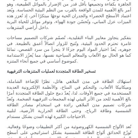
الجاهزة بكفاءة وتجميعها بأقل قدر من الإضرار بالموائل الطبيعية، وهو
أمر بالغ الأهمية للمدن الواقعة بالقرب من النظم البيئية الحساسة. ويُعد
اعتماد الأسطح الخضراء والجدران الحية توجهًا مبتكرًا آخر، إذ تُعزز هذه
الميزات عزل المباني، وتُحسّن جودة الهواء، وتوفر موائل للحياة البرية
داخل أراضي المتنزهات.
بتفكير يتجاوز معايير البناء التقليدية، تُصمّم شركات التصميم مساحات
غامرة تحترم الحدود البيئية، وتُتيح للزوار اتصالاً أعمق بالطبيعة. في
جوهره، يُعدّ اختيار المواد اليوم جزءًا لا يتجزأ من سرد القصص، تمامًا
كما هو الحال مع الألعاب والمعالم السياحية نفسها، مما يُعزّز الاستدامة
كموضوع أساسي في جميع أنحاء المتنزه.
تسخير الطاقة المتجددة لعمليات المتنزهات الترفيهية
استهلاك الطاقة في مدن الملاهي هائل، نظرًا للإضاءة الشاملة،
وميكانيكا الألعاب، والتحكم في المناخ، والأنظمة الإلكترونية العديدة
المستخدمة في جميع الأوقات. لذا، يُعدّ دمج حلول الطاقة المتجددة أمرًا
بالغ الأهمية للحد من الأثر البيئي لهذه المجمعات الترفيهية الضخمة. وتُعدّ
شركات تصميم مدن الملاهي رائدة في استخدام مصادر الطاقة
الشمسية وطاقة الرياح، وحتى الطاقة الحرارية الأرضية، لتلبية
الاحتياجات الكبيرة لهذه المدن بشكل مستدام.
تُعد الألواح الشمسية الكهروضوئية من أكثر التطبيقات وضوحًا وفعالية.
تُوزّع الحدائق ألواح الطاقة الشمسية بشكل استراتيجي على أسطح