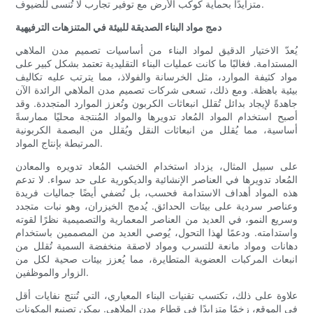
متزايدًا بحماية كوكب الأرض مع توفير تجارب لا تُنسى للضيوف.
دمج مواد البناء الصديقة للبيئة في المتنزهات الترفيهية
يُعدّ الاختيار الدقيق لمواد البناء من أساسيات تصميم مدن الملاهي
المستدامة. فغالبًا ما كانت عمليات البناء التقليدية تعتمد بشكل كبير على
مواد كثيفة الموارد، مثل الخرسانة والفولاذ، مما يترتب عليه تكاليف
بيئية باهظة. ومع ذلك، تسعى شركات تصميم مدن الملاهي الرائدة الآن
جاهدةً لإيجاد بدائل تُقلل انبعاثات الكربون وتُعزز الموارد المتجددة. وقد
أصبح استخدام المواد المُعاد تدويرها والمواد المُنتجة محليًا ممارسةً
أساسية، مما يُقلل من انبعاثات النقل ويُقلل من البصمة الكربونية
المرتبطة بإنتاج المواد.
على سبيل المثال، يزداد استخدام الخشب المُعاد تدويره والمعادن
المُعاد تدويرها في العناصر الإنشائية والديكورية على حد سواء. لا تدعم
هذه المواد أهداف الاستدامة فحسب، بل تُضفي أيضًا جماليات فريدة
وعناصر سردية على بيئات الحدائق. يُدمج الخيزران، وهو نبات متجدد
وسريع النمو، في العديد من العناصر المعمارية والتصميمية نظرًا لقوته
واستدامته. ودعمًا لهذا التحول، يُوصي العديد من المصممين باستخدام
دهانات ومواد مانعة للتسرب ومواد لاصقة منخفضة السمية تُقلل من
انبعاث المركبات العضوية المتطايرة، مما يُعزز بيئات صحية لكل من
الزوار والموظفين.
علاوة على ذلك، تكتسب تقنيات البناء المعياري، التي تُنتج نفايات أقل
في الموقع، زخمًا متزايدًا في قطاع مدن الملاهي. يمكن تصنيع المكونات