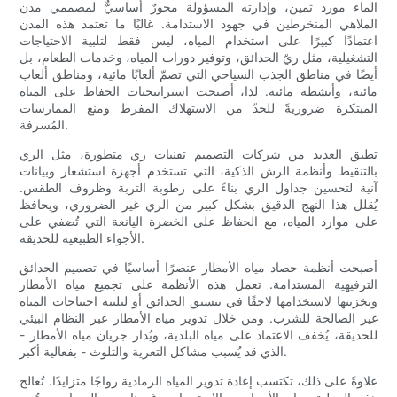
الماء مورد ثمين، وإدارته المسؤولة محورٌ أساسيٌّ لمصممي مدن
الملاهي المنخرطين في جهود الاستدامة. غالبًا ما تعتمد هذه المدن
اعتمادًا كبيرًا على استخدام المياه، ليس فقط لتلبية الاحتياجات
التشغيلية، مثل ريّ الحدائق، وتوفير دورات المياه، وخدمات الطعام، بل
أيضًا في مناطق الجذب السياحي التي تضمّ ألعابًا مائية، ومناطق ألعاب
مائية، وأنشطة مائية. لذا، أصبحت استراتيجيات الحفاظ على المياه
المبتكرة ضروريةً للحدّ من الاستهلاك المفرط ومنع الممارسات
المُسرفة.
تطبق العديد من شركات التصميم تقنيات ري متطورة، مثل الري
بالتنقيط وأنظمة الرش الذكية، التي تستخدم أجهزة استشعار وبيانات
آنية لتحسين جداول الري بناءً على رطوبة التربة وظروف الطقس.
يُقلل هذا النهج الدقيق بشكل كبير من الري غير الضروري، ويحافظ
على موارد المياه، مع الحفاظ على الخضرة اليانعة التي تُضفي على
الأجواء الطبيعية للحديقة.
أصبحت أنظمة حصاد مياه الأمطار عنصرًا أساسيًا في تصميم الحدائق
الترفيهية المستدامة. تعمل هذه الأنظمة على تجميع مياه الأمطار
وتخزينها لاستخدامها لاحقًا في تنسيق الحدائق أو لتلبية احتياجات المياه
غير الصالحة للشرب. ومن خلال تدوير مياه الأمطار عبر النظام البيئي
للحديقة، يُخفف الاعتماد على مياه البلدية، ويُدار جريان مياه الأمطار -
الذي قد يُسبب مشاكل التعرية والتلوث - بفعالية أكبر.
علاوةً على ذلك، تكتسب إعادة تدوير المياه الرمادية رواجًا متزايدًا. تُعالج