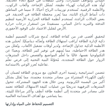
المباني ومواقف السيارات، وحتى كمظلات في جميع أنحاء الحديقة.
تُولّد هذه التركيبات كهرباء نظيفة، تُشغّل الإضاءة، وألعاب الركوب،
والأنظمة الرقمية. تُستخدم توربينات الرياح أحيانًا، لا سيما في المناطق
ذات أنماط الرياح الثابتة، مما يُعزز محفظة الطاقة في الحديقة. في
بعض الحالات الرائدة، تُستخدم أنظمة الطاقة الحرارية الأرضية لتنظيم
التدفئة والتبريد داخل المباني، مستفيدةً من استقرار درجات حرارة
الأرض لتقليل الاعتماد على الوقود الأحفوري.
لتحقيق أقصى قدر من كفاءة الطاقة، تُدمج شركات التصميم أنظمة
ذكية لإدارة الطاقة تُراقب استهلاك الطاقة وتُعدّله ديناميكيًا. تُحسّن هذه
الأنظمة الذكية جداول الإضاءة، وتُدير أوقات تشغيل الألعاب، وتُقلل من
هدر الطاقة الاحتياطية، مما يُسهم في توفير كبير للطاقة. وبعيدًا عن
التكنولوجيا نفسها، غالبًا ما تُعلّم المواضيع والقصص داخل المتنزهات
الزوار حول الطاقة المتجددة، مُحوّلةً البنية التحتية إلى فرص تعلّم
تفاعلية تُعزز الوعي بالاستدامة.
تتضمن استراتيجية رئيسية أخرى التعاون مع مزودي الطاقة لضمان أن
تكون الكهرباء المشتراة من مصادر متجددة معتمدة، مما يُقلل بشكل
أكبر من البصمة الكربونية. ومن خلال هذه الجهود المشتركة، تتحول
المتنزهات الترفيهية تدريجيًا من عمليات كثيفة الاستهلاك للطاقة تعتمد
على مصادر غير متجددة إلى أنظمة طاقة أنظف وأكثر مراعاةً للبيئة،
بما يتماشى مع أهداف الاستدامة العالمية.
التصميم للحفاظ على المياه وإدارتها