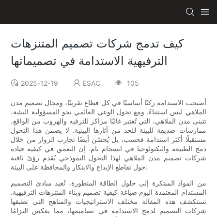
كيف تدمج شركات تصميم المتنزهات
الترفيهية الاستدامة في تصميماتها
2025-12-19
ESAC
105
أصبحت الاستدامة ركنًا أساسيًا في كل قطاع تقريبًا، ومجال تصميم مدن
الملاهي ليس استثناءً. ومع تحول الوعي العالمي نحو المسؤولية البيئية،
تتبنى مدن الملاهي، التي تُعتبر غالبًا مراكز للترفيه والهروب من الواقع،
ممارسات صديقة للبيئة للحد من آثارها البيئية. لا يضمن هذا التحول
مستقبلًا أكثر استدامة فحسب، بل يُحسّن أيضًا تجارب الزوار من خلال
دمج الطبيعة والتكنولوجيا في انسجام تام. إن التعمق في كيفية قيادة
شركات تصميم مدن الملاهي لهذا التحول النموذجي يُقدم رؤىً ثاقبة
حول تقاطع الإبداع والابتكار والمحافظة على البيئة.
من المواد المبتكرة إلى حلول الطاقة المتطورة، تُعيد مبادئ التصميم
المستدام المعتمدة اليوم صياغة كيفية تصميم وبناء المتنزهات الترفيهية.
تستكشف هذه المقالة مختلف الاستراتيجيات والمناهج التي تطبقها
شركات التصميم لدمج الاستدامة في تصاميمها، مما يعكس التزامًا