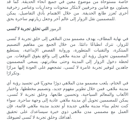
خاصة مستوحاة من موضوع معين في جميع أنحاء الحديقة. كما قد
يعملون مع فنانين وحرفيين لابتكار منحوتات وجداريات وعناصر زخرفية
أخرى تُعزز طابع الحديقة. من خلال الاهتمام بأدق التفاصيل، يمكن
للمصممين نقل الزوار إلى عالم آخر وجعل زيارتهم ساحرة بحق.
الرموز
التي تخلق تجربة لا تُنسى
في نهاية المطاف، يهدف مصممو مدن الملاهي إلى خلق تجربة لا تُنسى
للزوار، تترك انطباعًا دائمًا. من خلال الجمع بين مفاهيم التصميم
المبتكرة، والتقنيات المتطورة، ورواية القصص الإبداعية، يستطيع
المصممون تحويل رؤية أي مدينة ملاهي إلى واقع يفوق التوقعات. من
لحظة دخول الزوار إلى المدينة وحتى مغادرتهم، يسعى المصممون
جاهدين لتوفير تجربة غامرة لا تُنسى، تشجعهم على العودة إليها مرارًا
وتكرارًا.
في الختام، يلعب مصممو مدن الملاهي دورًا محوريًا في تجسيد رؤية أي
مدينة ملاهي. فمن خلال تطوير مفهوم جديد، وتصميم مخططها، واختيار
الألعاب والمعالم السياحية، وتحسين طابعها، وخلق تجربة لا تُنسى،
يمكن للمصممين تحويل أي مدينة ملاهي عادية إلى وجهة ساحرة. سواء
كنت تحلم ببناء مدينة ملاهي جديدة أو تجديد مدينة ملاهي قائمة، فإن
العمل مع مصممي مدن ملاهي ذوي خبرة سيساعدك على تحقيق
أهدافك وخلق تجربة لا تُنسى لضيوفك.