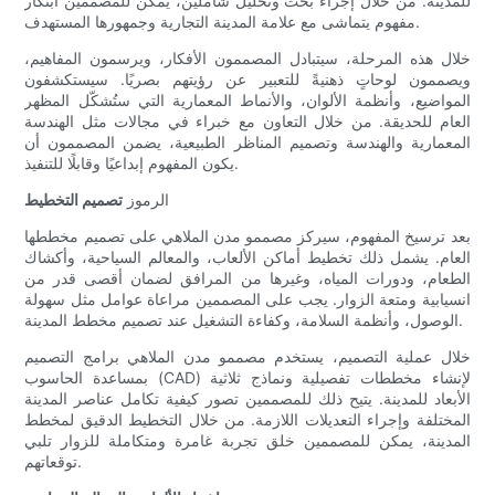
للمدينة. من خلال إجراء بحث وتحليل شاملين، يمكن للمصممين ابتكار
مفهوم يتماشى مع علامة المدينة التجارية وجمهورها المستهدف.
خلال هذه المرحلة، سيتبادل المصممون الأفكار، ويرسمون المفاهيم،
ويصممون لوحاتٍ ذهنيةً للتعبير عن رؤيتهم بصريًا. سيستكشفون
المواضيع، وأنظمة الألوان، والأنماط المعمارية التي ستُشكّل المظهر
العام للحديقة. من خلال التعاون مع خبراء في مجالات مثل الهندسة
المعمارية والهندسة وتصميم المناظر الطبيعية، يضمن المصممون أن
يكون المفهوم إبداعيًا وقابلًا للتنفيذ.
الرموز
تصميم التخطيط
بعد ترسيخ المفهوم، سيركز مصممو مدن الملاهي على تصميم مخططها
العام. يشمل ذلك تخطيط أماكن الألعاب، والمعالم السياحية، وأكشاك
الطعام، ودورات المياه، وغيرها من المرافق لضمان أقصى قدر من
انسيابية ومتعة الزوار. يجب على المصممين مراعاة عوامل مثل سهولة
الوصول، وأنظمة السلامة، وكفاءة التشغيل عند تصميم مخطط المدينة.
خلال عملية التصميم، يستخدم مصممو مدن الملاهي برامج التصميم
بمساعدة الحاسوب (CAD) لإنشاء مخططات تفصيلية ونماذج ثلاثية
الأبعاد للمدينة. يتيح ذلك للمصممين تصور كيفية تكامل عناصر المدينة
المختلفة وإجراء التعديلات اللازمة. من خلال التخطيط الدقيق لمخطط
المدينة، يمكن للمصممين خلق تجربة غامرة ومتكاملة للزوار تلبي
توقعاتهم.