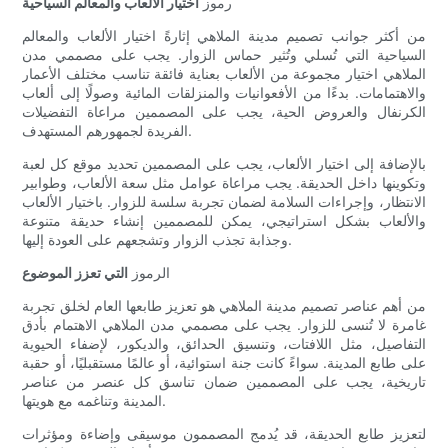
رموز
اختيار الألعاب والمعالم السياحية
من أكثر جوانب تصميم مدينة الملاهي إثارةً اختيار الألعاب والمعالم
السياحية التي تُسلي وتُثير حماس الزوار. يجب على مصممي مدن
الملاهي اختيار مجموعة من الألعاب بعناية فائقة تناسب مختلف الأعمار
والاهتمامات. بدءًا من الأفعوانيات والمنزلقات المائية وصولًا إلى ألعاب
الكرنفال والعروض الحية، يجب على المصممين مراعاة التفضيلات
الفريدة لجمهورهم المستهدف.
بالإضافة إلى اختيار الألعاب، يجب على المصممين تحديد موقع كل لعبة
وتكوينها داخل الحديقة. يجب مراعاة عوامل مثل سعة الألعاب، وطوابير
الانتظار، وإجراءات السلامة لضمان تجربة سلسة للزوار. باختيار الألعاب
والألعاب بشكل استراتيجي، يمكن للمصممين إنشاء حديقة متنوعة
وجذابة تجذب الزوار وتشجعهم على العودة إليها.
الرموز
التي تعزز الموضوع
من أهم عناصر تصميم مدينة الملاهي هو تعزيز طابعها العام لخلق تجربة
غامرة لا تُنسى للزوار. يجب على مصممي مدن الملاهي الاهتمام بأدق
التفاصيل، مثل اللافتات، وتنسيق الحدائق، والديكور، لإضفاء الحيوية
على طابع المدينة. سواءً كانت جنة استوائية، أو عالمًا مستقبليًا، أو حقبة
تاريخية، يجب على المصممين ضمان تناسق كل عنصر من عناصر
المدينة وتناغمه مع هويتها.
لتعزيز طابع الحديقة، قد يُدمج المصممون موسيقى وإضاءة ومؤثرات