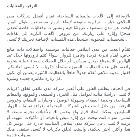
الترفيه والفعاليات
بالإضافة إلى الألعاب والمعالم السياحية، تقدم أفضل شركات مدن
الملاهي خيارات ترفيهية متنوعة لإبقاء الزوار مستمتعين طوال اليوم.
ابحث عن مدن تستضيف عروضًا حية ومسيرات وفعاليات خاصة تُضفي
سحرًا وإثارة على زيارتك. من عروض الألعاب النارية إلى لقاءات
الشخصيات المحبوبة، ستجعل هذه اللمسات الإضافية تجربتك لا تُنسى.
تُقدّم العديد من مدن الملاهي فعاليات موسمية واحتفالات ذات طابع
خاص، تُقدّم تجربة فريدة وغامرة للزوار. سواءً كنتم تزورونها خلال عيد
الهالوين للاستمتاع بمنزل مسكون أو خلال العطلات لقضاء عطلة شتوية
رائعة، فإن هذه الفعاليات المميزة ستُخلّد ذكريات لا تُنسى لعائلتكم.
اختيار مدينة ملاهي تُقدّم جدولاً حافلاً بالفعاليات المُثيرة يضمن أن تكون
كل زيارة مغامرة جديدة ومثيرة.
في الختام، يتطلب العثور على أفضل شركة مدن ملاهي لخلق ذكريات
لا تُنسى دراسةً متأنية لعوامل مثل الخبرة، والسمعة، والموقع، والمعالم
السياحية، وخدمة العملاء، وسهولة الوصول، وخيارات الطعام، وعروض
الترفيه. من خلال البحث عن الشركات المحتملة وقراءة تقييمات الزوار
السابقين، يمكنك اتخاذ قرار واعٍ يضمن لك ولأحبائك تجربة ممتعة لا
تُنسى. سواء كنت تبحث عن إثارة تنبض بالحياة، أو مأكولات شهية، أو
ترفيه لا يُنسى، فإن شركة مدن الملاهي المناسبة قادرة على توفير كل
هذا وأكثر. اختر بحكمة، واستعد لخلق ذكريات لا تُنسى ستبقى معك
لسنوات قادمة.