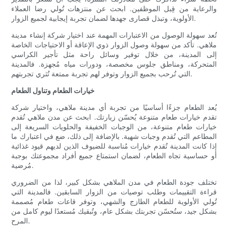
والرعاية من قِبل الموظفين. ابحث عن منتزهات تُولي رضا العملاء
الأولوية، وتبذل قصارى جهدها لضمان تجربة إيجابية لجميع الزوار.
تُعد سهولة الوصول من الاعتبارات المهمة عند اختيار شركة إنشاء مدينة
ملاهي. تأكد من سهولة وصول الزوار ذوي الإعاقة أو الاحتياجات الخاصة
إلى المدينة، من خلال توفير وسائل راحة مثل تأجير الكراسي
المتحركة، ومناطق جلوس مخصصة، ودورات مياه مُجهزة. فالمدينة
التي تُرحب بجميع الزوار وتوفر لهم تجربة ممتعة تُثري تجربتهم.
خيارات الطعام وتناول الطعام
يُعد الطعام جزءًا أساسيًا من تجربة أي مدينة ملاهي، واختيار شركة
تقدم خيارات طعام متنوعة يُحسّن زيارتك. ابحث عن مدن ملاهي تُقدم
خيارات طعام متنوعة، من الوجبات الخفيفة والحلويات السريعة إلى
المطاعم التي تُقدم وجبات شهية. بالإضافة إلى ذلك، ضع في اعتبارك ما
إذا كانت المدينة تُقدم خيارات مُناسبة للضيوف الذين لديهم قيود غذائية
أو حساسية تجاه الطعام، لضمان استمتاع جميع أفراد مجموعتك بوجبة
مُرضية.
تختلف جودة الطعام في مدن الملاهي بشكل كبير، لذا من الضروري
قراءة التقييمات وطلب توصيات من الزوار السابقين. فالمدينة التي
تُولي الأولوية للطعام الطازج والشهي، وتوفر قاعات طعام مُصممة
بشكل جيد، ستُحسّن تجربتك بشكل عام، وتُبقيك مُستعدًا ليوم كامل من
المرح.