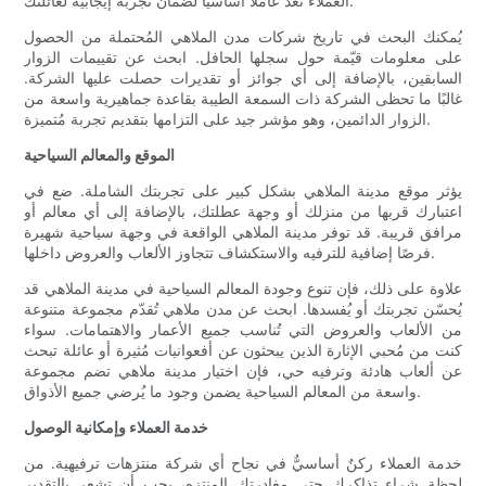
العملاء تُعدّ عاملاً أساسياً لضمان تجربة إيجابية لعائلتك.
يُمكنك البحث في تاريخ شركات مدن الملاهي المُحتملة من الحصول
على معلومات قيّمة حول سجلها الحافل. ابحث عن تقييمات الزوار
السابقين، بالإضافة إلى أي جوائز أو تقديرات حصلت عليها الشركة.
غالبًا ما تحظى الشركة ذات السمعة الطيبة بقاعدة جماهيرية واسعة من
الزوار الدائمين، وهو مؤشر جيد على التزامها بتقديم تجربة مُتميزة.
الموقع والمعالم السياحية
يؤثر موقع مدينة الملاهي بشكل كبير على تجربتك الشاملة. ضع في
اعتبارك قربها من منزلك أو وجهة عطلتك، بالإضافة إلى أي معالم أو
مرافق قريبة. قد توفر مدينة الملاهي الواقعة في وجهة سياحية شهيرة
فرصًا إضافية للترفيه والاستكشاف تتجاوز الألعاب والعروض داخلها.
علاوة على ذلك، فإن تنوع وجودة المعالم السياحية في مدينة الملاهي قد
يُحسّن تجربتك أو يُفسدها. ابحث عن مدن ملاهي تُقدّم مجموعة متنوعة
من الألعاب والعروض التي تُناسب جميع الأعمار والاهتمامات. سواء
كنت من مُحبي الإثارة الذين يبحثون عن أفعوانيات مُثيرة أو عائلة تبحث
عن ألعاب هادئة وترفيه حي، فإن اختيار مدينة ملاهي تضم مجموعة
واسعة من المعالم السياحية يضمن وجود ما يُرضي جميع الأذواق.
خدمة العملاء وإمكانية الوصول
خدمة العملاء ركنٌ أساسيٌّ في نجاح أي شركة منتزهات ترفيهية. من
لحظة شراء تذاكرك حتى مغادرتك المنتزه، يجب أن تشعر بالتقدير