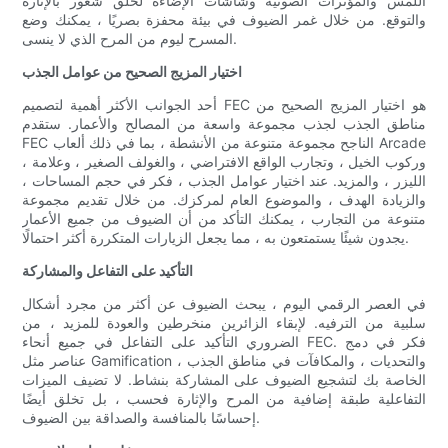
اللمس والمؤثرات الصوتية وشاشات الإضاءة لخلق شعور بالإثارة
والتوقع. من خلال غمر الضيوف في بيئة محفزة بصريًا ، يمكنك وضع
المسرح ليوم من المرح الذي لا ينسى.
اختيار المزيج الصحيح من عوامل الجذب
أحد الجوانب الأكثر أهمية لتصميم FEC هو اختيار المزيج الصحيح من
مناطق الجذب لجذب مجموعة واسعة من المصالح والأعمار. ستقدم
FEC الناجح مجموعة متنوعة من الأنشطة ، بما في ذلك ألعاب Arcade
، وركوب الخيل ، وتجارب الواقع الافتراضي ، والغولف الصغير ، وعلامة
الليزر ، والمزيد. عند اختيار عوامل الجذب ، فكر في حجم المساحات ،
والزيادة الهدف ، والموضوع العام لمركزك. من خلال تقديم مجموعة
متنوعة من التجارب ، يمكنك التأكد من أن الضيوف من جميع الأعمار
يجدون شيئًا يستمتعون به ، مما يجعل الزيارات المتكررة أكثر احتمالًا.
التأكيد على التفاعل والمشاركة
في العصر الرقمي اليوم ، يبحث الضيوف عن أكثر من مجرد أشكال
سلبية من الترفيه. لإبقاء الزائرين منخرطين والعودة للمزيد ، من
الضروري التأكيد على التفاعل في جميع أنحاء FEC. فكر في دمج
عناصر مثل Gamification ، والتحديات ، والمكافآت في مناطق الجذب
الخاصة بك لتشجيع الضيوف على المشاركة بنشاط. لا تضيف الميزات
التفاعلية طبقة إضافية من المرح والإثارة فحسب ، بل تخلق أيضًا
إحساسًا بالمنافسة والصداقة بين الضيوف.