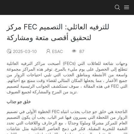
مركز FEC للترفيه العائلي: التصميم
لتحقيق أقصى متعة ومشاركة
2025-03-10
ESAC
87
أصبحت مراكز الترفيه العائلية (FECs) وجهات شائعة للعائلات التي
تتطلع إلى الحصول على يوم مليء بالمرح. توفر هذه المراكز مجموعة
واسعة من الأنشطة ومناطق الجذب التي تلبي احتياجات الزوار من
جميع الأعمار ، مما يجعلها المكان المثالي لقضاء وقت ممتع مع أحبائهم.
في هذه المقالة ، سوف نستكشف الجوانب الرئيسية لتصميم FEC التي
تزيد من المرح والمشاركة لجميع الضيوف.
خلق جو جذاب
الخطوة الأولى في تصميم FEC الناجحة هي خلق جو جذاب يجذب انتباه
الزوار من اللحظة التي يسيرون فيها عبر الباب. يجب أن يكون التصميم
العام للمركز مشرقًا وملونًا وجذابًا ، مع الزخارف واللافتات التي تحدد
النغمة للتجربة المقبلة. فكر في دمج العناصر التفاعلية مثل شاشات