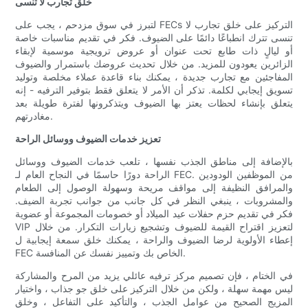
خلق تجارب لا تنسى
لتبرز في سوق مزدحم ، يجب على FECs التركيز على خلق تجارب لا
تنسى تترك انطباعًا دائمًا على الضيوف. فكر في تقديم مناسبات خاصة
أو ليالٍ ذات طابع تحت عنوان أو عروض ترويجية موسمية لإبقاء
الزائرين يعودون للمزيد. من خلال تحديث عروضك باستمرار والضيوف
المفاجئين مع تجارب جديدة ، يمكنك بناء قاعدة عملاء مخلصة وتوليد
تسويق إيجابي لكلمة. تذكر أن الأمر لا يتعلق فقط بتوفير الترفيه - إنه
يتعلق بإنشاء لحظات يعتز بها الضيوف ويتذكرونها لفترة طويلة بعد
مغادرتهم.
تعزيز خدمات الضيوف ووسائل الراحة
بالإضافة إلى مناطق الجذب نفسها ، تلعب خدمات الضيوف ووسائل
الراحة دورًا حاسمًا في النجاح العام لـ FEC. من الموظفين الودودين
والمرافق النظيفة إلى مواقف مريحة وسهولة الوصول إلى الطعام
والمشروبات ، ينبغي النظر في كل جانب من جوانب تجربة الضيف.
فكر في تقديم حزم حفلات عيد الميلاد أو خصومات المجموعة أو عضوية
VIP لتعزيز اقتراح القيمة للضيوف وتشجيع زيارات التكرار. من خلال
إعطاء الأولوية لرضا الضيوف والراحة ، يمكنك خلق سمعة إيجابية ل
FEC الخاص بك وتمييز نفسك عن المنافسة.
في الختام ، فإن تصميم مركز ترفيه عائلي يزيد من المرح والمشاركة
ليس مهمة سهلة ، ولكن من خلال التركيز على خلق جو جذاب ، واختيار
المزيج الصحيح من عوامل الجذب ، والتأكيد على التفاعل ، وخلق