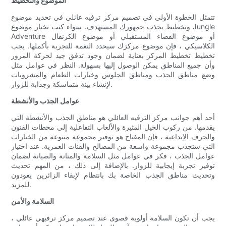
الموضوع والتخطيط
تتمثل الخطوة الأولى في تصميم مركز ترفيه عائلي في تحديد موضوع
وتخطيط يجذب جمهورك المستهدف. سواء كنت تختار موضوع Jungle
Adventure أو موضوع الفضاء المستقبلي أو موضوع الكرنفال
الكلاسيكي ، فإن موضوع مركزك سيحدد النغمة للتجربة بأكملها. يجب
تخطيط تخطيط المركز بعناية لضمان وجود تدفق جيد لحركة المرور
وأن جميع المناطق يمكن الوصول إليها بسهولة. النظر في عوامل مثل
وضع مناطق الجذب ومناطق الجلوس وخيارات الطعام والمشروبات
لإنشاء بيئة متماسكة وجذابة للزوار.
عوامل الجذب والأنشطة
أحد أهم جوانب مركز الترفيه العائلي هو مناطق الجذب والأنشطة التي
يقدمها. من ركوب الخيل المثيرة والألعاب التفاعلية إلى محطات الفنون
والحرف الإبداعية ، فإن المفتاح هو توفير مجموعة متنوعة من الخيارات
التي ستجذب مجموعة واسعة من المصالح والفئات العمرية. عند اختيار
عوامل الجذب ، فكر في عوامل مثل السلامة والمتانة والصيانة لضمان
توفير تجربة إيجابية للزوار. بالإضافة إلى ذلك ، من المهم تحديث
وتحديث مناطق الجذب الخاصة بك بانتظام لإبقاء الزائرين يعودون
للمزيد.
السلامة والأمن
يجب أن تكون السلامة أولوية قصوى عند تصميم مركز ترفيهي عائلي ،