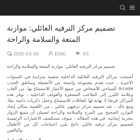
تصميم مركز الترفيه العائلي: موازنة
المتعة والسلامة والراحة
2025-03-20
ESAC
83
تصميم مركز الترفيه العائلي: موازنة المتعة والسلامة والراحة
أصبحت مراكز الترفيه العائلية الداخلية شعبية متزايدة في السنوات
الأخيرة ، حيث تقدم مجموعة واسعة من الأنشطة ومناطق الجذب
السياحي للأشخاص من جميع الأعمار للاستمتاع بها. من ألعاب Arcade
وعلامة الليزر إلى الملاعب المصغرة والغولف الداخلية ، توفر هذه
المراكز فرصًا لا نهاية لها للعائلات للاستمتاع وجعل ذكريات دائمة معًا.
ومع ذلك ، عند تصميم مركز ترفيهي عائلي ، من الأهمية بمكان إيجاد
التوازن الصحيح بين المرح والسلامة والراحة لضمان أن يتمتع الزوار
بتجربة إيجابية. في هذه المقالة ، سوف نستكشف الاعتبارات الرئيسية
لتصميم مركز ترفيه عائلي ناجح يلبي احتياجات كل من الأطفال
والبالغين.