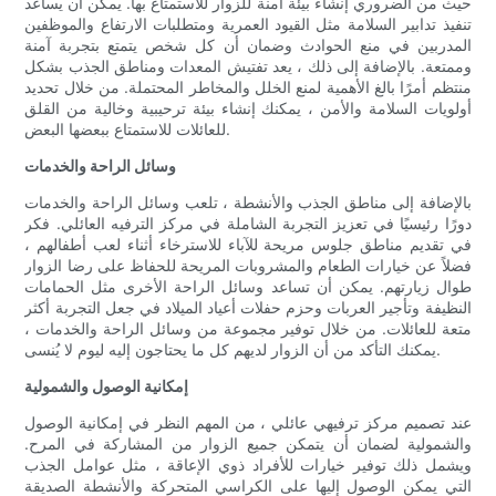
حيث من الضروري إنشاء بيئة آمنة للزوار للاستمتاع بها. يمكن أن يساعد
تنفيذ تدابير السلامة مثل القيود العمرية ومتطلبات الارتفاع والموظفين
المدربين في منع الحوادث وضمان أن كل شخص يتمتع بتجربة آمنة
وممتعة. بالإضافة إلى ذلك ، يعد تفتيش المعدات ومناطق الجذب بشكل
منتظم أمرًا بالغ الأهمية لمنع الخلل والمخاطر المحتملة. من خلال تحديد
أولويات السلامة والأمن ، يمكنك إنشاء بيئة ترحيبية وخالية من القلق
للعائلات للاستمتاع ببعضها البعض.
وسائل الراحة والخدمات
بالإضافة إلى مناطق الجذب والأنشطة ، تلعب وسائل الراحة والخدمات
دورًا رئيسيًا في تعزيز التجربة الشاملة في مركز الترفيه العائلي. فكر
في تقديم مناطق جلوس مريحة للآباء للاسترخاء أثناء لعب أطفالهم ،
فضلاً عن خيارات الطعام والمشروبات المريحة للحفاظ على رضا الزوار
طوال زيارتهم. يمكن أن تساعد وسائل الراحة الأخرى مثل الحمامات
النظيفة وتأجير العربات وحزم حفلات أعياد الميلاد في جعل التجربة أكثر
متعة للعائلات. من خلال توفير مجموعة من وسائل الراحة والخدمات ،
يمكنك التأكد من أن الزوار لديهم كل ما يحتاجون إليه ليوم لا يُنسى.
إمكانية الوصول والشمولية
عند تصميم مركز ترفيهي عائلي ، من المهم النظر في إمكانية الوصول
والشمولية لضمان أن يتمكن جميع الزوار من المشاركة في المرح.
ويشمل ذلك توفير خيارات للأفراد ذوي الإعاقة ، مثل عوامل الجذب
التي يمكن الوصول إليها على الكراسي المتحركة والأنشطة الصديقة