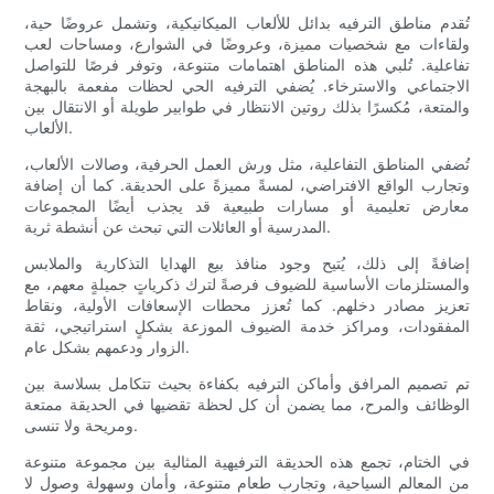
تُقدم مناطق الترفيه بدائل للألعاب الميكانيكية، وتشمل عروضًا حية،
ولقاءات مع شخصيات مميزة، وعروضًا في الشوارع، ومساحات لعب
تفاعلية. تُلبي هذه المناطق اهتمامات متنوعة، وتوفر فرصًا للتواصل
الاجتماعي والاسترخاء. يُضفي الترفيه الحي لحظات مفعمة بالبهجة
والمتعة، مُكسرًا بذلك روتين الانتظار في طوابير طويلة أو الانتقال بين
الألعاب.
تُضفي المناطق التفاعلية، مثل ورش العمل الحرفية، وصالات الألعاب،
وتجارب الواقع الافتراضي، لمسةً مميزةً على الحديقة. كما أن إضافة
معارض تعليمية أو مسارات طبيعية قد يجذب أيضًا المجموعات
المدرسية أو العائلات التي تبحث عن أنشطة ثرية.
إضافةً إلى ذلك، يُتيح وجود منافذ بيع الهدايا التذكارية والملابس
والمستلزمات الأساسية للضيوف فرصةً لترك ذكرياتٍ جميلةٍ معهم، مع
تعزيز مصادر دخلهم. كما تُعزز محطات الإسعافات الأولية، ونقاط
المفقودات، ومراكز خدمة الضيوف الموزعة بشكلٍ استراتيجي، ثقة
الزوار ودعمهم بشكل عام.
تم تصميم المرافق وأماكن الترفيه بكفاءة بحيث تتكامل بسلاسة بين
الوظائف والمرح، مما يضمن أن كل لحظة تقضيها في الحديقة ممتعة
ومريحة ولا تنسى.
في الختام، تجمع هذه الحديقة الترفيهية المثالية بين مجموعة متنوعة
من المعالم السياحية، وتجارب طعام متنوعة، وأمان وسهولة وصول لا