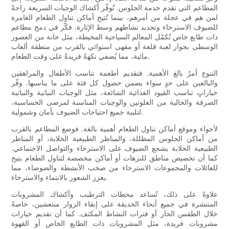
المطاعم التي تقدم خدمة الجلوس. تُوفّر أكشاك الوجبات السريعة راحةً
لمن هم في عجلة من أمرهم، بينما تُتيح أماكن تناول الطعام الغامرة
للضيوف الاسترخاء وتجديد نشاطهم وسط الإثارة. فكّر في دمج مطاعم
ذات طابع خاص تُكمّل المعالم السياحية المحيطة، مثل حانة من العصور
الوسطى بجوار لعبة قلعة أو مقهى استوائي بالقرب من منطقة ألعاب
مائية، مما يُضفي نكهةً فريدةً على وقت الطعام.
التنوع أمرٌ بالغ الأهمية. فتقديم أطعمة تناسب الأطفال والمراهقين
والبالغين على حدٍ سواء يضمن حصول كل فئة على ما يناسبها. وفّر
خياراتٍ تناسب القيود الغذائية الشائعة، مثل الوجبات النباتية والنباتية
الصرفة والخالية من الغلوتين والوجبات المناسبة لمرضى الحساسية،
لتلبية جميع احتياجات الضيوف بأمان وشمولية.
لأجواء وموقع أماكن تناول الطعام أهمية بالغة. فوضع المطاعم بالقرب
من أماكن الجلوس المظللة، والمناظر الطبيعية الخلابة، أو المناظر
الطبيعية الخلابة يشجع الضيوف على الاسترخاء والتواصل الاجتماعي.
كما أن تخصيص مناطق للنزهات أو أماكن مخصصة لتناول الطعام يتيح
للعائلات والمجموعات الاسترخاء من صخب الأنشطة والضوضاء، مما
يعزز الشعور بالانتماء والاسترخاء.
علاوةً على ذلك، تُساعد محطات الترطيب وأكشاك المشروبات
المنتشرة في جميع أنحاء الحديقة على إبقاء الزوار منتعشين، خاصةً
خلال الطقس الحار أو فترات النشاط المكثف. كما أن تقديم خيارات
مشروبات فريدة، مثل المشروبات ذات الطابع الخاص أو القهوة