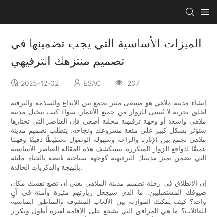
الميزات الأساسية التي يجب تضمينها في
تصميم منتزهك الترفيهي
2025-12-02
ESAC
207
إنشاء مدينة ملاهي هو مسعى مثير يجمع بين الإبداع والسلامة والترفيه
لخلق تجربة لا تُنسى للزوار من جميع الأعمار. سواء كنت تتخيل مدينة
ملاهي واسعة أو وجهة ترفيهية محلية أصغر، فإن العناصر التي تختارها
ستؤثر بشكل كبير على متعة مشروعك ونجاحه. يتطلب تصميم مدينة
ملاهي تجمع بين الإثارة والراحة وسهولة الوصول تخطيطًا دقيقًا وفهمًا
عميقًا لدوافع الزوار المتكررة. تستكشف هذه المقالة العناصر الأساسية
التي تضمن تميز مدينتك الترفيهية كوجهة سياحية نابضة بالحياة مليئة
بالبهجة والذكريات الخالدة.
إن الانطلاق في رحلة تصميم مدينة الملاهي يعني أن تضع نفسك مكان
ضيوفك المستقبليين. ما الذي سيجعل زيارتهم مثيرة وآمنة في آنٍ
واحد؟ كيف يمكنك الموازنة بين الألعاب المشوقة والمناطق المناسبة
للعائلات؟ ما هي المرافق التي تشجع على الإقامة لفترة أطول وتكرار