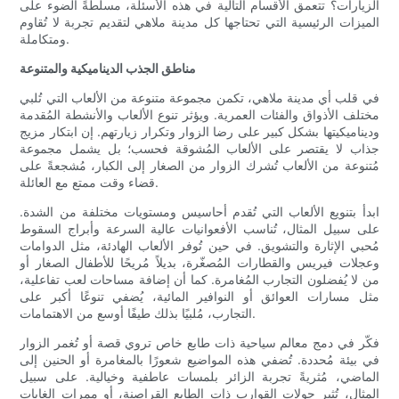
الزيارات؟ تتعمق الأقسام التالية في هذه الأسئلة، مسلطةً الضوء على
الميزات الرئيسية التي تحتاجها كل مدينة ملاهي لتقديم تجربة لا تُقاوم
ومتكاملة.
مناطق الجذب الديناميكية والمتنوعة
في قلب أي مدينة ملاهي، تكمن مجموعة متنوعة من الألعاب التي تُلبي
مختلف الأذواق والفئات العمرية. ويؤثر تنوع الألعاب والأنشطة المُقدمة
وديناميكيتها بشكل كبير على رضا الزوار وتكرار زيارتهم. إن ابتكار مزيج
جذاب لا يقتصر على الألعاب المُشوقة فحسب؛ بل يشمل مجموعة
مُتنوعة من الألعاب تُشرك الزوار من الصغار إلى الكبار، مُشجعةً على
قضاء وقت ممتع مع العائلة.
ابدأ بتنويع الألعاب التي تُقدم أحاسيس ومستويات مختلفة من الشدة.
على سبيل المثال، تُناسب الأفعوانيات عالية السرعة وأبراج السقوط
مُحبي الإثارة والتشويق. في حين تُوفر الألعاب الهادئة، مثل الدوامات
وعجلات فيريس والقطارات المُصغّرة، بديلاً مُريحًا للأطفال الصغار أو
من لا يُفضلون التجارب المُغامرة. كما أن إضافة مساحات لعب تفاعلية،
مثل مسارات العوائق أو النوافير المائية، يُضفي تنوعًا أكبر على
التجارب، مُلبيًا بذلك طيفًا أوسع من الاهتمامات.
فكّر في دمج معالم سياحية ذات طابع خاص تروي قصة أو تُغمر الزوار
في بيئة مُحددة. تُضفي هذه المواضيع شعورًا بالمغامرة أو الحنين إلى
الماضي، مُثريةً تجربة الزائر بلمسات عاطفية وخيالية. على سبيل
المثال، تُثير جولات القوارب ذات الطابع القراصنة، أو ممرات الغابات