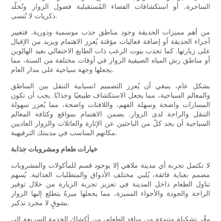
الساحرة، أو استكشافات الفضاء المُستقبلية فضول الزوار وتُخلّد
ذكريات لا تُنسى.
من أهم مميزات الحديقة وجود مناطق جذب موسمية ودورية. فتغيير
أجزاء الحديقة أو إضافة فعاليات مؤقتة يُعزز الاهتمام ويزيد من الإقبال
على زيارتها. كما تجذب بيوت الرعب ذات الطابع الاحتفالي بعيد الهالوين
أو مناطق رش المياه الصيفية الزوار في أوقات مختلفة من السنة، مما
يجعلها وجهة سياحية على مدار العام.
بشكل عام، ينبغي أن يُعزز التصميم انسيابية التنقل بين المناطق
والمعالم السياحية، مما يجعل الاستكشاف طبيعيًا وجذابًا. يجب أن تكون
المسارات واضحة وسهلة الفهم، واللافتات واضحة، مما يُعزز سهولة
التنقل والراحة لدى الزوار. يضمن الاهتمام بمواقع وكثافة المعالم
السياحية أن يجد كلٌ من الباحثين عن الإثارة والعائلات والزوار العاديين
مكانهم المناسب في مدينتك الترفيهية.
خيارات طعام ومشروبات جذابة
لا تكتمل تجربة أي مدينة ملاهي إلا بوجود قسم للمأكولات والمشروبات
مصمم بعناية فائقة، يُلبي مختلف الأذواق والمتطلبات الغذائية. يُسهم
تناول الطعام داخل المدينة في تعزيز تجربة الزيارة من خلال توفير
الراحة والجودة والأجواء المميزة، مما يجعلها ميزةً يتطلع إليها الزوار
بشوقٍ لا مجرد تذكير.
وفّر تشكيلة متنوعة من منافذ الطعام، من أكشاك الخدمة السريعة إلى