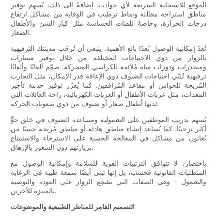
الموقع للاستجابة السريعة لأي حوادث. إضافةً إلى ذلك، يُسهم توفير
مناطق استراحة مظللة ونقاط ترطيب في الوقاية من مشاكل ارتفاع
درجات الحرارة، وخاصةً للفئات الحساسة مثل كبار السن والأطفال
الصغار.
تُعدّ إمكانية الوصول بُعدًا بالغ الأهمية. ينبغي أن تُرحّب مدينتك الترفيهية
بالزوار من ذوي الاحتياجات المختلفة من خلال توفير مسارات
ومنحدرات ودورات مياه مُلائمة للكراسي المتحركة. صمّم ألعابًا وألعابًا
ترفيهية تُلبّي احتياجات الضيوف ذوي الإعاقة قدر الإمكان، مثل التجارب
المُريحة للحواس أو مقاعد المُرافقين. كما يُعزّز توفير خدمة تأجير
المعدات، مثل عربات الأطفال أو العربات الكهربائية، راحة العائلات التي
لديها أطفال صغار أو ضيوف من ذوي صعوبات الحركة.
يُسهم تدريب الموظفين على الشمولية ومساعدة الضيوف في خلق جوٍّ
أكثر ترحيبًا. كما يُساعد إنشاء مناطق هادئة أو مناطق مُريحة حسيًا من
يُعانون من مشاكل في المعالجة الحسية على الاسترخاء والاستمتاع
بزيارتهم دون الشعور بالإرهاق.
باختصار، لا تتوافق الترتيبات القوية للسلامة وإمكانية الوصول مع
المتطلبات القانونية فحسب، بل إنها تبني أيضًا سمعة طيبة في الرعاية
والشمول - وهي الصفات التي تشجع الزوار على العودة والتوصية
بالمنتزه للآخرين.
التصميم الغامر للمناظر الطبيعية والموضوعات