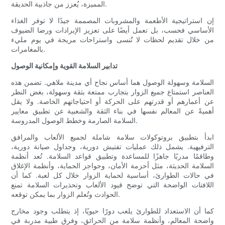
المميزة، يُعزز من جاذبية الحديقة.
إن استراتيجية الأطعمة والمشروبات المصممة جيدًا لا توفر الغذاء
الأساسي فحسب، بل تعمل أيضًا على تعزيز الإيرادات ورضا الضيوف
من خلال تقديم لحظات لا تُنسى واستراحات مريحة في يوم مليء
بالمغامرات.
تدابير السلامة القوية وإمكانية الوصول
السلامة وسهولة الوصول هما أساس نجاح أي مدينة ملاهي. تضمن هذه
العناصر استمتاع جميع الزوار بتجارب ممتعة بثقة وسهولة، بغض النظر
عن أعمارهم أو قدرتهم على الحركة أو احتياجاتهم الخاصة. ولا يقل
أهميةً عن المعالم نفسها في بناء الثقة والشعبية عن تطبيق معايير
السلامة الصارمة وخطط الوصول المدروسة.
ابدأ بتطبيق بروتوكولات سلامة شاملة لجميع الألعاب والمرافق
الترفيهية. يشمل ذلك عمليات تفتيش دورية، وجداول صيانة دورية،
وطاقمًا مدربًا جاهزًا للمساعدة وتطبيق قواعد السلامة. تُعد أنظمة
السلامة الحديثة، مثل أحزمة الأمان، وحواجز الحماية، وأنظمة الإغلاق
في حالات الطوارئ، أساسية لحماية الزوار خلال كل لعبة. كما أن
اللافتات الواضحة التي توضح قيود الألعاب وتحذيرات السلامة تمنع
الحوادث وتُعلم الزوار بما يمكن توقعه.
كما أن الاستعداد للطوارئ يلعب دورًا حيويًا، إذ يتطلب وجود مخارج
واضحة المعالم، وأنظمة سلامة من الحرائق، وفرق طبية مدربة في