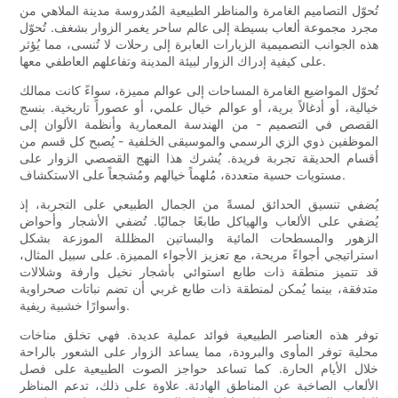
تُحوّل التصاميم الغامرة والمناظر الطبيعية المُدروسة مدينة الملاهي من
مجرد مجموعة ألعاب بسيطة إلى عالم ساحر يغمر الزوار بشغف. تُحوّل
هذه الجوانب التصميمية الزيارات العابرة إلى رحلات لا تُنسى، مما يُؤثر
على كيفية إدراك الزوار لبيئة المدينة وتفاعلهم العاطفي معها.
تُحوّل المواضيع الغامرة المساحات إلى عوالم مميزة، سواءً كانت ممالك
خيالية، أو أدغالاً برية، أو عوالم خيال علمي، أو عصوراً تاريخية. بنسج
القصص في التصميم - من الهندسة المعمارية وأنظمة الألوان إلى
الموظفين ذوي الزي الرسمي والموسيقى الخلفية - يُصبح كل قسم من
أقسام الحديقة تجربة فريدة. يُشرك هذا النهج القصصي الزوار على
مستويات حسية متعددة، مُلهماً خيالهم ومُشجعاً على الاستكشاف.
يُضفي تنسيق الحدائق لمسةً من الجمال الطبيعي على التجربة، إذ
يُضفي على الألعاب والهياكل طابعًا جماليًا. تُضفي الأشجار وأحواض
الزهور والمسطحات المائية والبساتين المظللة الموزعة بشكل
استراتيجي أجواءً مريحة، مع تعزيز الأجواء المميزة. على سبيل المثال،
قد تتميز منطقة ذات طابع استوائي بأشجار نخيل وارفة وشلالات
متدفقة، بينما يُمكن لمنطقة ذات طابع غربي أن تضم نباتات صحراوية
وأسوارًا خشبية ريفية.
توفر هذه العناصر الطبيعية فوائد عملية عديدة. فهي تخلق مناخات
محلية توفر المأوى والبرودة، مما يساعد الزوار على الشعور بالراحة
خلال الأيام الحارة. كما تساعد حواجز الصوت الطبيعية على فصل
الألعاب الصاخبة عن المناطق الهادئة. علاوة على ذلك، تدعم المناظر