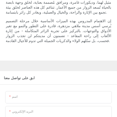
مثيل لهما، وديكورات غامرة، ومرافق مُصممة بعناية، لخلق وجهة نابضة
بالحياة تُسعد الزوار من جميع الأعمار. تتناغم كل هذه العناصر لخلق بيئة
تجمع بين الإثارة والراحة، والخيال والعملية، ويغادر كل زائر بابتسامة.
إن الاهتمام المدروس بهذه الميزات الأساسية خلال مرحلة التصميم
يُرسي أسس مدينة ملاهي مزدهرة، قادرة على التطور والنمو مع تغير
الأذواق والتوجهات. بالتركيز على تجربة الزائر المتكاملة - من إثارة
الألعاب إلى راحة المقاعد - تضمنون أن مدينتكم لن تجذب الزوار
فحسب، بل ستُلهم الولاء والذكريات الجميلة التي تدوم للأجيال القادمة.
ابق على تواصل معنا
اسم
البريد الإلكتروني