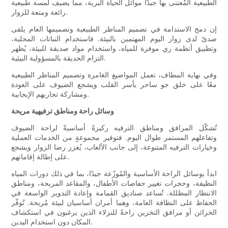
الطبيعية المُعتنى بها جيدًا موائل الحياة البرية، مما يضيف لمسة طبيعية
رائعة ومتعة للزوار.
إن دمج الاستدامة في تصميم المناظر الطبيعية وتصميمها العام يلقى
صدىً لدى زوار اليوم المهتمين بالبيئة. فاستخدام النباتات المحلية،
وتطبيق أنظمة ري موفرة للمياه، واستخدام مواد صديقة للبيئة، يُظهر
التزام الحديقة بالمسؤولية البيئية.
وفي نهاية المطاف، تعمل المواضيع الغامرة وتصميم المناظر الطبيعية
معًا على خلق جو ساحر يأسر القلب ويشجع الضيوف على العودة
ومشاركة تجاربهم الإيجابية.
وسائل راحة ومناطق ترفيهية مريحة
تُشكّل المرافق ومناطق الترفيه ركيزةً أساسيةً لراحة الضيوف
وتفاعلهم المستمر طوال اليوم. فتوفير مجموعةٍ من الخدمات العملية
وخيارات الترفيه المتنوعة، إلى جانب الألعاب، يُعزز رضا الزوار ويشجع
على إطالة إقاماتهم.
ابدأ بوسائل الراحة الأساسية والمُوزّعة جيدًا، بما في ذلك دورات المياه
النظيفة، وحجرات تغيير حفاضات الأطفال، والمقاعد المريحة، ومناطق
الانتظار المظللة. تُساعد صناديق القمامة وإعادة التدوير الواسعة في
الحفاظ على النظافة العامة، وهما أمران أساسيان لبيئة مُريحة. تُوفّر
الخزائن أو مرافق التخزين راحةً للنزلاء الذين يرغبون في استكشاف
المكان دون استخدام اليدين.