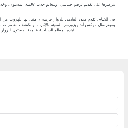
بتركيزها على تقديم ترفيهٍ حماسي، ومعالم جذب عالمية المستوى، وخدمة
سيكس فلاجز هوريكان هاربور أو تستكشفون مغامرات ذا ريدلر ريفينج، ستخوضون بالتأكيد مغامرة لا تُنسى في منتزهات سيكس فلاجز الترفيهية الرائدة.
في الختام، تُقدم مدن الملاهي للزوار فرصة لا مثيل لها للهروب من
يونيفرسال باركس آند ريزورتس المليئة بالإثارة، أو تكتشف مغامرات مج
هذه المعالم السياحية عالمية المستوى للزوار تجارب لا تُنسى تُخلّد ذكريات لا تُنسى. فلماذا الانتظار؟ ابدأ التخطيط لرحلتك القادمة إلى إحدى هذه المدن الترفيهية الرائعة اليوم واستعد لعطلة لا تُنسى!