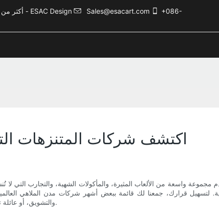
+086-
Sales@esacart.com
أكثر من 5000 حالة تصميم ترفيهي، وأكثر من 20 عامًا من الخبرة في صناعة الترفيه - ESAC Design
اكتشف شركات المتنزهات الترف
م مجموعة واسعة من الألعاب المثيرة، والمأكولات الشهية، والتجارب التي لا تُن
الية. لتسهيل قرارك، جمعنا لك قائمة ببعض أشهر شركات مدن الملاهي العالم
والتشويق، أو عائلة تبحث عن مكان لتخليد ذكريات لا تُنسى، ستجد في هذه المدن ما يناسبك.