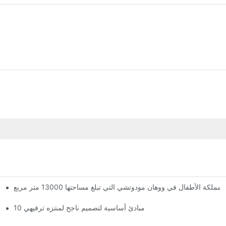
الأطفال في ووهان مودوتشي التي تبلغ مساحتها 13000 متر مربع
لقد وصلت المملكة العملاقة السحرية! تضم مملكة ووهان مودوتشي للأطفال ثلاثة طوابق من مرافق الترفيه مع أكثر من 60 لعبة مثيرة.
10 مبادئ أساسية لتصميم ناجح لمنتزه ترفيهي