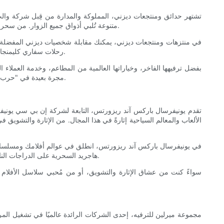
تشتهر حدائق ومنتجعات ديزني، المملوكة والمدارة من قِبل شركة والت 
متنوعة تُلبي أذواق جميع الزوار. من سحر عالم والت ديزني في فلوريدا إلى حكايات ديزني لاند الخيالية الساحرة في كاليفورنيا، تُعدّ هذه الحدائق وجهةً لا غنى عنها لعشاق ديزني من جميع الأعمار.
في منتزهات ومنتجعات ديزني، يمكنك مقابلة شخصيات ديزني المفضلة لد
رحلات سفاري كليمنجارو في مملكة حيوانات ديزني، أو تحلق في سماء جبل الفضاء في ديزني لاند باريس، ستجد في هذه المنتزهات الشهيرة ما لا يقل عن مغامرات لا تُنسى.
بفضل ترفيهها الفاخر، وخياراتها العالمية من المطاعم، وخدمة العملاء 
مجرة ​​بعيدة في "حرب النجوم: حافة المجرة" أو تستمتع بالحنين إلى معالم ديزني الكلاسيكية مثل "عالم صغير"، ستصنع بالتأكيد ذكريات لا تُنسى في منتزهات ومنتجعات ديزني.
تقدم يونيفرسال باركس آند ريزورتس، التابعة لشركة إن بي سي يونيفرسا
الألعاب والمعالم السياحية إثارةً في هذا المجال. من الإثارة والتشوي
في يونيفرسال باركس آند ريزورتس، انطلق في عوالم أفلامك ومسلسلاتك ا
هاجريد السحرية على الدراجات النارية. بفضل تقنياتها المتطورة، وقصصها الآسرة، وترفيهها العالمي، تقدم يونيفرسال باركس آند ريزورتس تجربة فريدة من نوعها للزوار من جميع الأعمار.
سواءً كنت من عشاق الإثارة والتشويق، أو من مُحبي سلاسل الأفلام ا
مجموعة ميرلين للترفيه، إحدى الشركات الرائدة عالميًا في تشغيل المرا