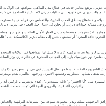
ديزني، بوضع معايير جديدة في قطاع مدن الملاهي. بمواقعها في الولايات المت
يك، والاستمتاع بمناطق الجذب المثيرة، والانغماس في عوالم خيالية مستوحاة 
الممتازة، تُعدّ منتزهات ومنتجعات ديزني الخيار الأمثل للعائلات والأزواج وا
ل، لزوارها تجربة ترفيهية غامرة لا مثيل لها. بمواقعها في الولايات المتحدة 
ق في مغامرة نهر جوراسيك بارك إلى العجائب السحرية في عالم هاري بوتر الساحر
لتلفزيونية المفضلة، بدءًا من قتال الديسيبتيكون في ترانسفورمرز: ذا رايد - 
لشهيرة مثل "أنا الحقير" و"عائلة سيمبسون"، تُقدم يونيفرسال باركس آند ر
والتجارب التفاعلية، والعروض الحية التي تُجسد قصصك المُفضلة، تُعتبر هذه الحدائق وجهةً لا تُفوّت لكل من يبحث عن مغامرة لا تُنسى.
فق الترفيهية، تمتلك وتدير مجموعة متنوعة من المتنزهات الترفيهية والحدائق ا
وأمريكا الشمالية وآسيا، تقدم مجموعة ميرلين للترفيه للزوار مجموعة واسعة من التجارب، من الأفعوانيات المثيرة إلى المعارض التفاعلية.