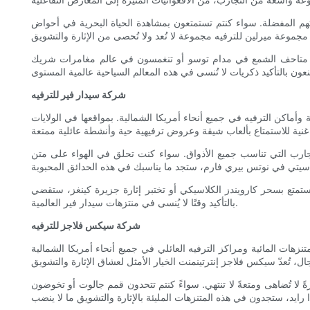
اتهم المفضلة. سواء كنتم تستمتعون بمشاهدة الحياة البحرية في أحواض
 روائع متاحف الشمع في مدام توسو أو تنغمسون في عالم مغامرات شريك
شركة سيدار فير للترفيه
أماكن الترفيه في جميع أنحاء أمريكا الشمالية. بمواقعها في الولايات
التجارب التي تناسب جميع الأذواق. سواء كنت تحلق في الهواء على متن
تستمتع بسحر كارويندز الكلاسيكي أو تختبر إثارة جزيرة كينغز، ستقضي
بالتأكيد وقتًا لا يُنسى في منتزهات سيدار فير العالمية.
شركة سيكس فلاجز للترفيه
هات المائية ومراكز الترفيه العائلي في جميع أنحاء أمريكا الشمالية
 لا تُضاهى ومتعةً لا تنتهي. سواءً كنتم تتحدون قمم جالوت أو تخوضون