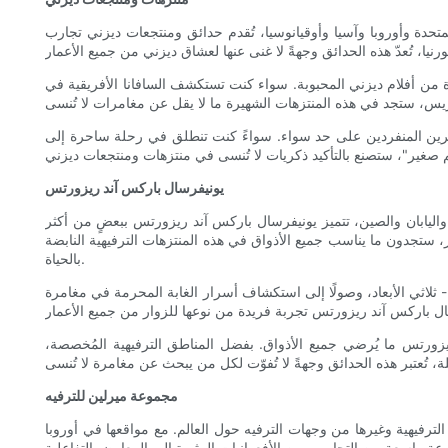
حدة وأوروبا وآسيا وأوقيانوسيا، تُقدم حدائق ومنتجعات ديزني تجارب
من أفلام ديزني المحبوبة. سواء كنت تستكشف السافانا الأفريقية في
لمسافرين المنفردين على حد سواء. سواءً كنت تنطلق في رحلة ساحرة إلى
يونيفرسال باركس آند ريزورتس
واليابان والصين، تتميز يونيفرسال باركس آند ريزورتس ببعضٍ من أكثر
، ستجدون ما يناسب جميع الأذواق في هذه المنتزهات الترفيهية النابضة
بالحياة.
ثلاثي الأبعاد، وصولًا إلى استكشاف أسرار الغابة المحرمة في مغامرة
يزورتس ما يُرضي جميع الأذواق. بفضل المناطق الترفيهية المُخصصة،
مجموعة ميرلين للترفيه
لترفيهية وغيرها من وجهات الترفيه حول العالم. مع مواقعها في أوروبا