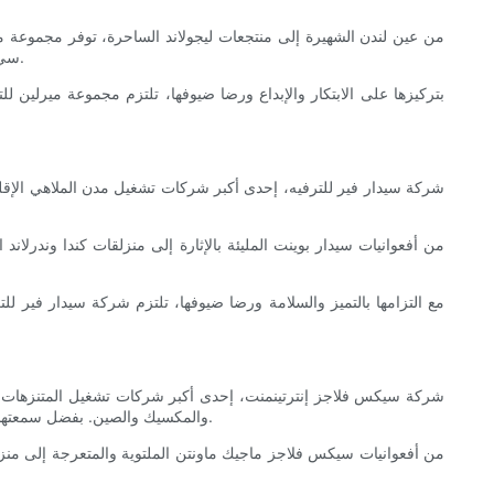
من عين لندن الشهيرة إلى منتجعات ليجولاند الساحرة، توفر مجموعة مير
سي لايف المائية أو تنطلقون في مغامرة برية في منتجع ألتون تاورز، ستجدون في مجموعة ميرلين للترفيه مجموعة لا تُعد ولا تُحصى من الإثارة والتشويق.
بتركيزها على الابتكار والإبداع ورضا ضيوفها، تلتزم مجموعة ميرلين 
شركة سيدار فير للترفيه، إحدى أكبر شركات تشغيل مدن الملاهي الإقليمي
من أفعوانيات سيدار بوينت المليئة بالإثارة إلى منزلقات كندا وندرلا
مع التزامها بالتميز والسلامة ورضا ضيوفها، تلتزم شركة سيدار فير لل
شركة سيكس فلاجز إنترتينمنت، إحدى أكبر شركات تشغيل المتنزهات الترف
والمكسيك والصين. بفضل سمعتها المرموقة في تقديم بعضٍ من أكثر الألعاب والمعالم السياحية إثارةً في هذا المجال، تُعدّ سيكس فلاجز إنترتينمنت الخيار الأمثل لعشاق الإثارة والتشويق.
من أفعوانيات سيكس فلاجز ماجيك ماونتن الملتوية والمتعرجة إلى منزلقا