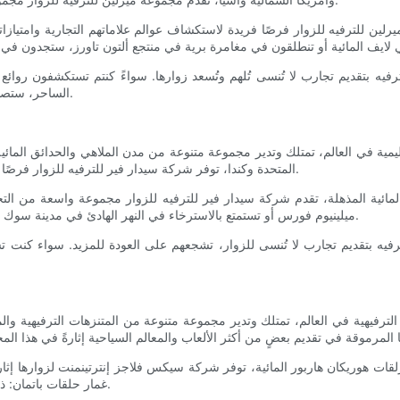
لين للترفيه للزوار فرصًا فريدة لاستكشاف عوالم علاماتهم التجارية وامتياز
للترفيه بتقديم تجارب لا تُنسى تُلهم وتُسعد زوارها. سواءً كنتم تستكشفون
الساحر، ستصنعون بالتأكيد ذكريات لا تُنسى في هذه المعالم السياحية عالمية المستوى.
ة في العالم، تمتلك وتدير مجموعة متنوعة من مدن الملاهي والحدائق المائية و
المتحدة وكندا، توفر شركة سيدار فير للترفيه للزوار فرصًا غنية للاستمتاع بألعاب شيقة وعروض ترفيهية حية وأنشطة عائلية ممتعة.
ند المائية المذهلة، تقدم شركة سيدار فير للترفيه للزوار مجموعة واسعة من 
ميلينيوم فورس أو تستمتع بالاسترخاء في النهر الهادئ في مدينة سوك سيتي في نوتس بيري فارم، ستجد ما يناسبك في هذه الحدائق المحبوبة.
ترفيه بتقديم تجارب لا تُنسى للزوار، تشجعهم على العودة للمزيد. سواء كنت 
يهية في العالم، تمتلك وتدير مجموعة متنوعة من المتنزهات الترفيهية والمتنز
ت هوريكان هاربور المائية، توفر شركة سيكس فلاجز إنترتينمنت لزوارها إثارةً
غمار حلقات باتمان: ذا رايد، ستجدون في هذه المتنزهات المليئة بالإثارة والتشويق ما لا ينضب.