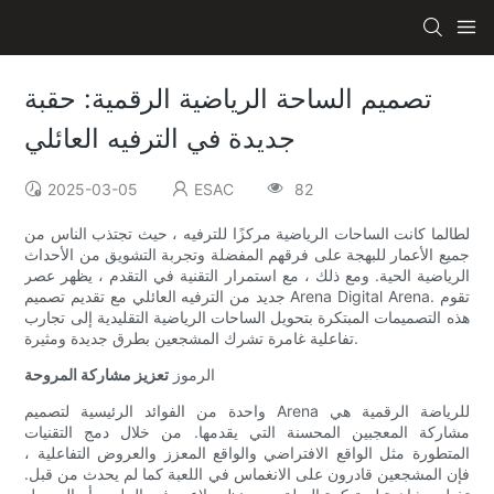
تصميم الساحة الرياضية الرقمية: حقبة
جديدة في الترفيه العائلي
2025-03-05
ESAC
82
لطالما كانت الساحات الرياضية مركزًا للترفيه ، حيث تجتذب الناس من
جميع الأعمار للبهجة على فرقهم المفضلة وتجربة التشويق من الأحداث
الرياضية الحية. ومع ذلك ، مع استمرار التقنية في التقدم ، يظهر عصر
جديد من الترفيه العائلي مع تقديم تصميم Arena Digital Arena. تقوم
هذه التصميمات المبتكرة بتحويل الساحات الرياضية التقليدية إلى تجارب
تفاعلية غامرة تشرك المشجعين بطرق جديدة ومثيرة.
الرموز
تعزيز مشاركة المروحة
واحدة من الفوائد الرئيسية لتصميم Arena للرياضة الرقمية هي
مشاركة المعجبين المحسنة التي يقدمها. من خلال دمج التقنيات
المتطورة مثل الواقع الافتراضي والواقع المعزز والعروض التفاعلية ،
فإن المشجعين قادرون على الانغماس في اللعبة كما لم يحدث من قبل.