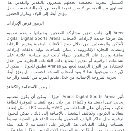
الاستمتاع بتجربة مخصصة تجعلهم يشعرون بالتقدير والتقدير. هذا
المستوى من التخصيص لا يعزز تجربة المعجبين الإجمالية فحسب ، بل
يؤدي أيضًا إلى الولاء وتكرار الحضور.
الرموز
فرص الإيرادات
إلى جانب تعزيز مشاركة المعجبين وخبراتها ، يقدم تصميم Arena
Digital Digital Sports Arena أيضًا فرصًا جديدة لإيرادات لأصحاب
الأماكن والمشغلين. من خلال دمج اللافتات الرقمية وفرص الرعاية
ومنصات التجارة الإلكترونية ، يمكن للساحات توليد تدفقات إيرادات
إضافية وزيادة عائد الاستثمار. سواء كانت تبيع مساحة إعلانية على
الشاشات الرقمية أو تقديم البضائع ذات العلامات التجارية من خلال
تطبيق للجوال ، يمكن لـ Arenas الاستفادة من الثورة الرقمية لدفع نمو
الإيرادات وربحيتها. هذا لا يفيد أصحاب الساحة فحسب ، بل يعزز أيضًا
تجربة المروحة الإجمالية من خلال تقديم المزيد من القيمة والراحة.
الرموز
الاستدامة والكفاءة
أخيرًا ، يمكن أن يكون لتصميم Arena Digital Sports Arena تأثير
إيجابي على الاستدامة والكفاءة. من خلال دمج التقنيات الموفرة للطاقة
، مثل إضاءة LED وأنظمة HVAC الذكية ، يمكن أن تقلل الساحات من
انبعاثات الكربون وتكاليف التشغيل. بالإضافة إلى ذلك ، يمكن للحلول
الرقمية مثل تذاكر الهاتف المحمول وأنظمة الدفع غير النقدية تبسيط
العمليات وتقليل النفايات. هذا التركيز على الاستدامة لا يفيد البيئة
فحسب ، بل يعزز أيضًا تجربة المروحة الإجمالية من خلال إنشاء مكان