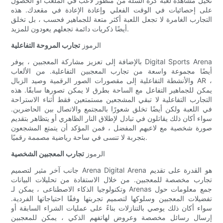
تخيل مشاهدة لعبة كرة السلة من منظور لاعب في الملعب أو الحصول
على إحصائيات في الوقت الفعلي وإعادة الإعادة في مقعدك. هذه
التجارب الغامرة لا تجعل اللعبة أكثر متعة للجماهير فحسب ، بل تخلق
أيضًا ذكريات دائمة تجعلهم يعودون للمزيد.
الرموز
تجارب المروحة التفاعلية
بالإضافة إلى تعزيز مشاركة المعجبين ، يوفر Digital Sports Arena
أيضًا مجموعة واسعة من تجارب المعجبين التفاعلية. من الألعاب
والأنشطة التفاعلية إلى مقصورات الصور الرقمية وصيد الزبال AR ،
يمكن للجماهير التفاعل مع الساحة بطرق لا يمكن تصورها سابقًا. هذه
التجارب التفاعلية لا تبقي المشجعين مستمتعين فقط أثناء الاستراحة
في اللعبة ولكن أيضًا تخلق شعورًا بالمجتمع والاتصال بين الحاضرين.
سواء أكان ذلك يقاتلون في تبادل لإطلاق النار الظاهري أو يتظاهر بتقديم
صورة شخصية مع لاعبهم المفضل ، فمن المؤكد أن يتمتع المشجعون
بتجربة لا تنسى في ساحة رياضية مصممة رقميًا.
الرموز
تجارب المعجبين الشخصية
جانب آخر مثير لتصميم Arena Digital Arena هو القدرة على تقديم
تجارب مخصصة للمعجبين. من خلال الاستفادة من تحليلات البيانات
وتكنولوجيا الذكاء الاصطناعى ، يمكن لـ Arenas جمع معلومات حول
تفضيلات المعجبين وسلوكها لتصميم تجربتها وفقًا احتياجاتها الفردية.
سواء أكان ذلك يوصي بالتنازلات بناءً على عمليات الشراء السابقة أو
إرسال رسائل مخصصة وعروض لهاتفهم الذكي ، يمكن للمعجبين